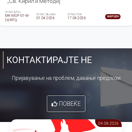
„Св. Кирил и Методиј"
ОГЛАС БРОЈ
ОГЛАС ОБЈАВА
ОГЛАС РОК
MK-MOF-01-W-
ЗАВРШЕН
01.04.2026
17.04.2026
26-RFQ.
КОНТАКТИРАЈТЕ НЕ
Пријавување на проблем, давање предлози
ПОВЕЌЕ
04.08 2026