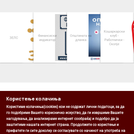
Кошаркарски
Финансиски
Општината на
клуб -
ЗЕЛС
индикатор
дланка
Работнички -
Скопје
<
>
Користење колачиња
Користиме колачиња(cookies) кои не содржат лични податоци, за да
го подобриме Вашето корисничко искуство, да ги извршиме Вашите
нагодувања, да анализираме интернет сообраќај и подобро да ја
Општина Центар
заштитиме нашата интернет страна. Продолжете со користење и
Михаил Цоков бр. 1, Скопје
прифатете ги сите доколку се согласувате со начинот на употреба на