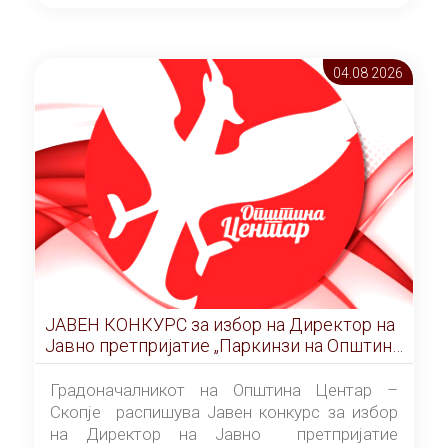
ОПШТИНА ЦЕНТАР Скопје Скопје
(„Службен гласник на Општина Центар
Скопје” број 9/2026), за времетраење од 3
04.08 2026
(три) години од денот на потпишувањето на
Договорот за закуп со најповолниот
понудувач.
ЈАВЕН КОНКУРС за избор на Директор на
Јавно претпријатие „Паркинзи на Општина
Центар“ – Скопје
Градоначалникот на Општина Центар –
Скопје распишува Јавен конкурс за избор
на Директор на Јавно претпријатие