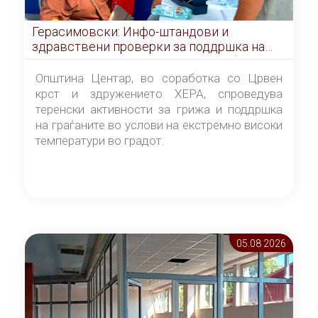
Герасимовски: Инфо-штандови и
здравствени проверки за поддршка на
граѓаните во услови на топлотен бран
Општина Центар, во соработка со Црвен
крст и здружението ХЕРА, спроведува
теренски активности за грижа и поддршка
на граѓаните во услови на екстремно високи
температури во градот.
05.08 2026