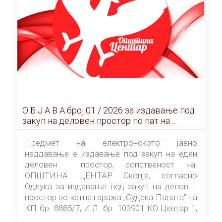
О Б Ј А В А брoj 01 / 2026 за издавање под
закуп на деловен простор по пат на
ЕЛЕКТРОНСКО ЈАВНО НАДДАВАЊЕ
Предмет на електронското јавно
наддавање е издавање под закуп на еден
деловен простор, сопственост на
ОПШТИНА ЦЕНТАР Скопје, согласно
Одлука за издавање под закуп на деловен
простор во катна гаража „Судска Палата” на
КП бр. 8885/7, И.Л. бр. 103901 КО Центар 1,
донесена од страна на Советот на