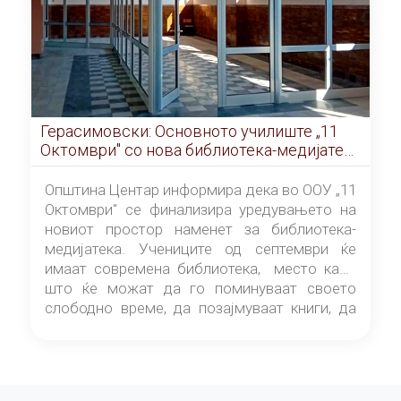
Герасимовски: Основното училиште „11
Октомври" со нова библиотека-медијатека
од септември
Општина Центар информира дека во ООУ „11
Октомври" се финализира уредувањето на
новиот простор наменет за библиотека-
медијатека. Учениците од септември ќе
имаат современа библиотека, место каде
што ќе можат да го поминуваат своето
слободно време, да позајмуваат книги, да
читаат и да разменуваат идеи.