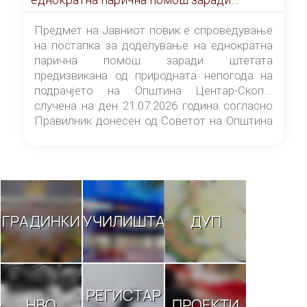
штетата предизвикана од природната
непогода на подрачјето на Општина
Предмет на Јавниот повик е спроведување
Центар-Скопје случена на ден 21.07.2026
на постапка за доделување на еднократна
година
парична помош заради штетата
предизвикана од природната непогода на
подрачјето на Општина Центар-Скопје
случена на ден 21.07.2026 година согласно
Правилник донесен од Советот на Општина
Центар-Скопје („Службен гласник на
Општина Центар-Скопје“ број 9/26).
ГРАДИНКИ
УЧИЛИШТА
ДУП
РЕГИСТАР
НВО
ПРОЕКТИ