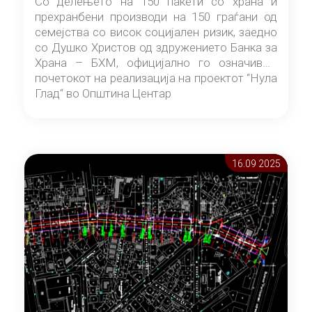
Со делењето на 150 пакети со храна и
прехранбени производи на 150 граѓани од
семејства со висок социјален ризик, заедно
со Душко Христов од здружението Банка за
Храна – БХМ, официјално го означивме
почетокот на реализација на проектот “Нула
Глад“ во Општина Центар
16.09 2025