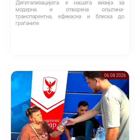
Дигитализацијата е нашата визија за
модерна и отворена општина-
транспарентна, ефикасна и блиска до
граѓаните.
06.08 2026