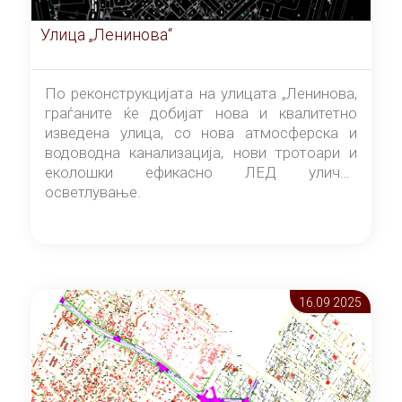
Улица „Ленинова“
По реконструкцијата на улицата „Ленинова,
граѓаните ќе добијат нова и квалитетно
изведена улица, со нова атмосферска и
водоводна канализација, нови тротоари и
еколошки ефикасно ЛЕД улично
осветлување.
16.09 2025