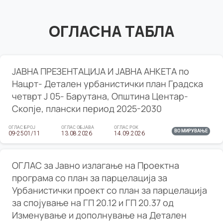
ОГЛАСНА ТАБЛА
ЈАВНА ПРЕЗЕНТАЦИЈА И ЈАВНА АНКЕТА по
Нацрт- Детален урбанистички план Градска
четврт Ј 05- Барутана, Општина Центар-
Скопје, плански период 2025-2030
ОГЛАС БРОЈ
ОГЛАС ОБЈАВА
ОГЛАС РОК
ВО МИРУВАЊЕ
09-2501/11
13.08.2026
14.09.2026
ОГЛАС за Јавно излагање на Проектна
програма со план за парцелација за
Урбанистички проект со план за парцелација
за спојување на ГП 20.12 и ГП 20.37 од
Изменување и дополнување на Детален