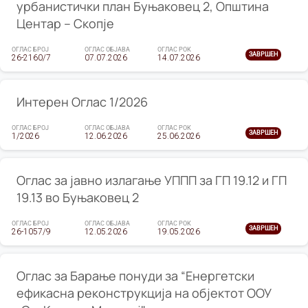
урбанистички план Буњаковец 2, Општина
Центар – Скопје
ОГЛАС БРОЈ
ОГЛАС ОБЈАВА
ОГЛАС РОК
ЗАВРШЕН
26-2160/7
07.07.2026
14.07.2026
Интерен Оглас 1/2026
ОГЛАС БРОЈ
ОГЛАС ОБЈАВА
ОГЛАС РОК
ЗАВРШЕН
1/2026
12.06.2026
25.06.2026
Оглас за јавно излагање УППП за ГП 19.12 и ГП
19.13 во Буњаковец 2
ОГЛАС БРОЈ
ОГЛАС ОБЈАВА
ОГЛАС РОК
ЗАВРШЕН
26-1057/9
12.05.2026
19.05.2026
Оглас за Барање понуди за “Енергетски
ефикасна реконструкција на објектот ООУ