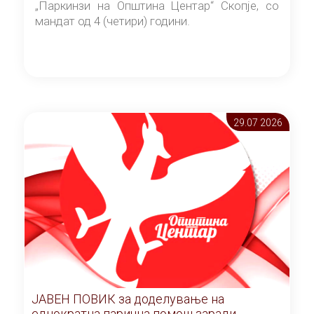
„Паркинзи на Општина Центар“ Скопје, со
мандат од 4 (четири) години.
29.07 2026
ЈАВЕН ПОВИК за доделување на
еднократна парична помош заради