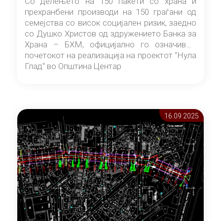
Со делењето на 150 пакети со храна и
прехранбени производи на 150 граѓани од
семејства со висок социјален ризик, заедно
со Душко Христов од здружението Банка за
Храна – БХМ, официјално го означивме
почетокот на реализација на проектот “Нула
Глад“ во Општина Центар
16.09 2025