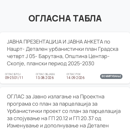
ОГЛАСНА ТАБЛА
ЈАВНА ПРЕЗЕНТАЦИЈА И ЈАВНА АНКЕТА по
Нацрт- Детален урбанистички план Градска
четврт Ј 05- Барутана, Општина Центар-
Скопје, плански период 2025-2030
ОГЛАС БРОЈ
ОГЛАС ОБЈАВА
ОГЛАС РОК
ВО МИРУВАЊЕ
09-2501/11
13.08.2026
14.09.2026
ОГЛАС за Јавно излагање на Проектна
програма со план за парцелација за
Урбанистички проект со план за парцелација
за спојување на ГП 20.12 и ГП 20.37 од
Изменување и дополнување на Детален