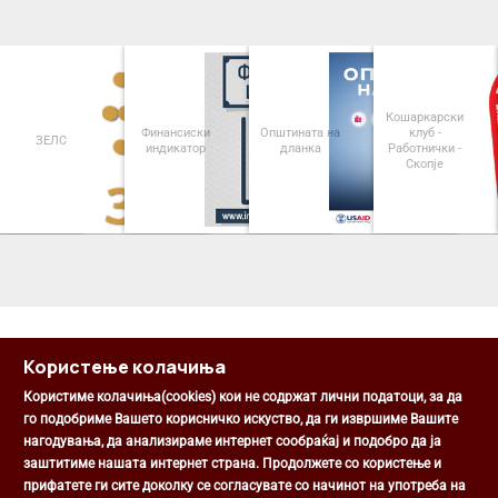
Кошаркарски
Финансиски
Општината на
клуб -
ЗЕЛС
индикатор
дланка
Работнички -
Скопје
<
>
Користење колачиња
Користиме колачиња(cookies) кои не содржат лични податоци, за да
го подобриме Вашето корисничко искуство, да ги извршиме Вашите
нагодувања, да анализираме интернет сообраќај и подобро да ја
Општина Центар
заштитиме нашата интернет страна. Продолжете со користење и
Михаил Цоков бр. 1, Скопје
прифатете ги сите доколку се согласувате со начинот на употреба на