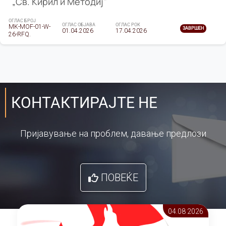
„Св. Кирил и Методиј"
ОГЛАС БРОЈ
ОГЛАС ОБЈАВА
ОГЛАС РОК
MK-MOF-01-W-
ЗАВРШЕН
01.04.2026
17.04.2026
26-RFQ.
КОНТАКТИРАЈТЕ НЕ
Пријавување на проблем, давање предлози
ПОВЕЌЕ
04.08 2026