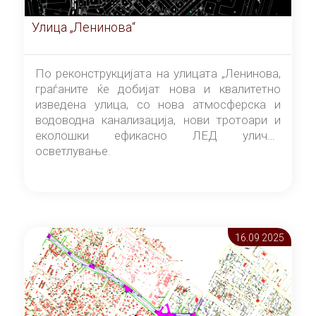
Улица „Ленинова“
По реконструкцијата на улицата „Ленинова,
граѓаните ќе добијат нова и квалитетно
изведена улица, со нова атмосферска и
водоводна канализација, нови тротоари и
еколошки ефикасно ЛЕД улично
осветлување.
16.09 2025