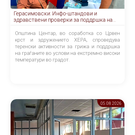
Герасимовски: Инфо-штандови и
здравствени проверки за поддршка на
граѓаните во услови на топлотен бран
Општина Центар, во соработка со Црвен
крст и здружението ХЕРА, спроведува
теренски активности за грижа и поддршка
на граѓаните во услови на екстремно високи
температури во градот.
05.08 2026