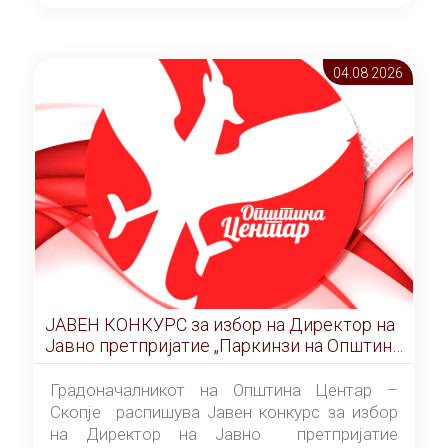
ОПШТИНА ЦЕНТАР Скопје Скопје
(„Службен гласник на Општина Центар
Скопје” број 9/2026), за времетраење од 3
04.08 2026
(три) години од денот на потпишувањето на
Договорот за закуп со најповолниот
понудувач.
ЈАВЕН КОНКУРС за избор на Директор на
Јавно претпријатие „Паркинзи на Општина
Центар“ – Скопје
Градоначалникот на Општина Центар –
Скопје распишува Јавен конкурс за избор
на Директор на Јавно претпријатие