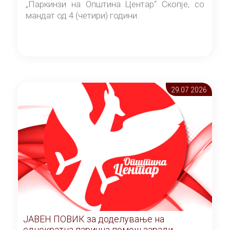
„Паркинзи на Општина Центар“ Скопје, со
мандат од 4 (четири) години.
29.07 2026
ЈАВЕН ПОВИК за доделување на
еднократна парична помош заради