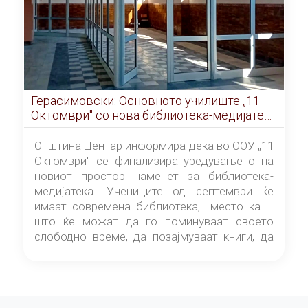
Герасимовски: Основното училиште „11
Октомври" со нова библиотека-медијатека
од септември
Општина Центар информира дека во ООУ „11
Октомври" се финализира уредувањето на
новиот простор наменет за библиотека-
медијатека. Учениците од септември ќе
имаат современа библиотека, место каде
што ќе можат да го поминуваат своето
слободно време, да позајмуваат книги, да
читаат и да разменуваат идеи.