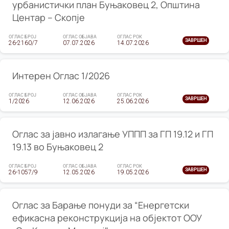
урбанистички план Буњаковец 2, Општина
Центар – Скопје
ОГЛАС БРОЈ
ОГЛАС ОБЈАВА
ОГЛАС РОК
ЗАВРШЕН
26-2160/7
07.07.2026
14.07.2026
Интерен Оглас 1/2026
ОГЛАС БРОЈ
ОГЛАС ОБЈАВА
ОГЛАС РОК
ЗАВРШЕН
1/2026
12.06.2026
25.06.2026
Оглас за јавно излагање УППП за ГП 19.12 и ГП
19.13 во Буњаковец 2
ОГЛАС БРОЈ
ОГЛАС ОБЈАВА
ОГЛАС РОК
ЗАВРШЕН
26-1057/9
12.05.2026
19.05.2026
Оглас за Барање понуди за “Енергетски
ефикасна реконструкција на објектот ООУ