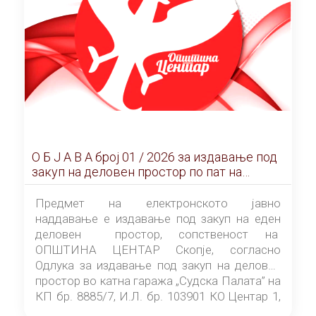
О Б Ј А В А брoj 01 / 2026 за издавање под
закуп на деловен простор по пат на
ЕЛЕКТРОНСКО ЈАВНО НАДДАВАЊЕ
Предмет на електронското јавно
наддавање е издавање под закуп на еден
деловен простор, сопственост на
ОПШТИНА ЦЕНТАР Скопје, согласно
Одлука за издавање под закуп на деловен
простор во катна гаража „Судска Палата” на
КП бр. 8885/7, И.Л. бр. 103901 КО Центар 1,
донесена од страна на Советот на