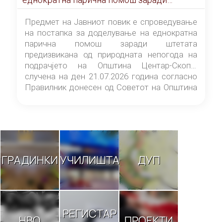
штетата предизвикана од природната
непогода на подрачјето на Општина
Предмет на Јавниот повик е спроведување
Центар-Скопје случена на ден 21.07.2026
на постапка за доделување на еднократна
година
парична помош заради штетата
предизвикана од природната непогода на
подрачјето на Општина Центар-Скопје
случена на ден 21.07.2026 година согласно
Правилник донесен од Советот на Општина
Центар-Скопје („Службен гласник на
Општина Центар-Скопје“ број 9/26).
ГРАДИНКИ
УЧИЛИШТА
ДУП
РЕГИСТАР
НВО
ПРОЕКТИ