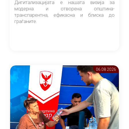
Дигитализацијата е нашата визија за
модерна и отворена општина-
транспарентна, ефикасна и блиска до
граѓаните.
06.08 2026