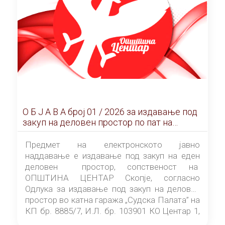
О Б Ј А В А брoj 01 / 2026 за издавање под
закуп на деловен простор по пат на
ЕЛЕКТРОНСКО ЈАВНО НАДДАВАЊЕ
Предмет на електронското јавно
наддавање е издавање под закуп на еден
деловен простор, сопственост на
ОПШТИНА ЦЕНТАР Скопје, согласно
Одлука за издавање под закуп на деловен
простор во катна гаража „Судска Палата” на
КП бр. 8885/7, И.Л. бр. 103901 КО Центар 1,
донесена од страна на Советот на