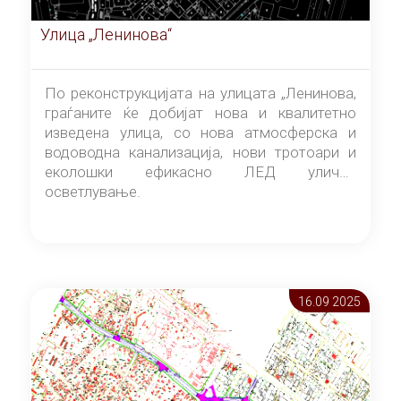
Улица „Ленинова“
По реконструкцијата на улицата „Ленинова,
граѓаните ќе добијат нова и квалитетно
изведена улица, со нова атмосферска и
водоводна канализација, нови тротоари и
еколошки ефикасно ЛЕД улично
осветлување.
16.09 2025