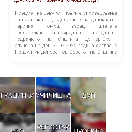
штетата предизвикана од природната
непогода на подрачјето на Општина
Предмет на Јавниот повик е спроведување
Центар-Скопје случена на ден 21.07.2026
на постапка за доделување на еднократна
година
парична помош заради штетата
предизвикана од природната непогода на
подрачјето на Општина Центар-Скопје
случена на ден 21.07.2026 година согласно
Правилник донесен од Советот на Општина
Центар-Скопје („Службен гласник на
Општина Центар-Скопје“ број 9/26).
ГРАДИНКИ
УЧИЛИШТА
ДУП
РЕГИСТАР
НВО
ПРОЕКТИ