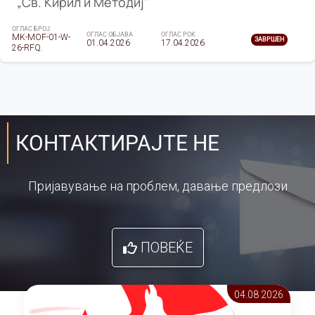
„Св. Кирил и Методиј"
ОГЛАС БРОЈ
ОГЛАС ОБЈАВА
ОГЛАС РОК
MK-MOF-01-W-
ЗАВРШЕН
01.04.2026
17.04.2026
26-RFQ.
КОНТАКТИРАЈТЕ НЕ
Пријавување на проблем, давање предлози
ПОВЕЌЕ
04.08 2026