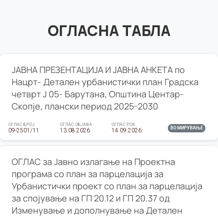
ОГЛАСНА ТАБЛА
ЈАВНА ПРЕЗЕНТАЦИЈА И ЈАВНА АНКЕТА по
Нацрт- Детален урбанистички план Градска
четврт Ј 05- Барутана, Општина Центар-
Скопје, плански период 2025-2030
ОГЛАС БРОЈ
ОГЛАС ОБЈАВА
ОГЛАС РОК
ВО МИРУВАЊЕ
09-2501/11
13.08.2026
14.09.2026
ОГЛАС за Јавно излагање на Проектна
програма со план за парцелација за
Урбанистички проект со план за парцелација
за спојување на ГП 20.12 и ГП 20.37 од
Изменување и дополнување на Детален