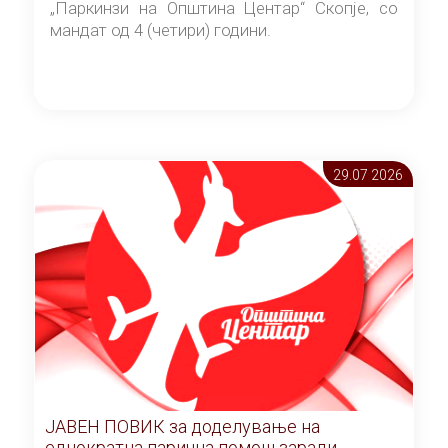
„Паркинзи на Општина Центар“ Скопје, со
мандат од 4 (четири) години.
29.07 2026
ЈАВЕН ПОВИК за доделување на
еднократна парична помош заради