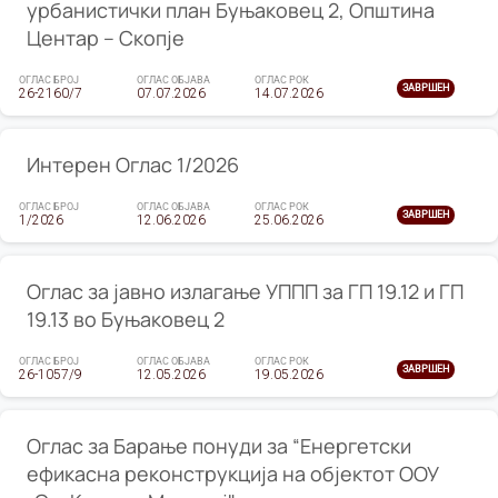
урбанистички план Буњаковец 2, Општина
Центар – Скопје
ОГЛАС БРОЈ
ОГЛАС ОБЈАВА
ОГЛАС РОК
ЗАВРШЕН
26-2160/7
07.07.2026
14.07.2026
Интерен Оглас 1/2026
ОГЛАС БРОЈ
ОГЛАС ОБЈАВА
ОГЛАС РОК
ЗАВРШЕН
1/2026
12.06.2026
25.06.2026
Оглас за јавно излагање УППП за ГП 19.12 и ГП
19.13 во Буњаковец 2
ОГЛАС БРОЈ
ОГЛАС ОБЈАВА
ОГЛАС РОК
ЗАВРШЕН
26-1057/9
12.05.2026
19.05.2026
Оглас за Барање понуди за “Енергетски
ефикасна реконструкција на објектот ООУ