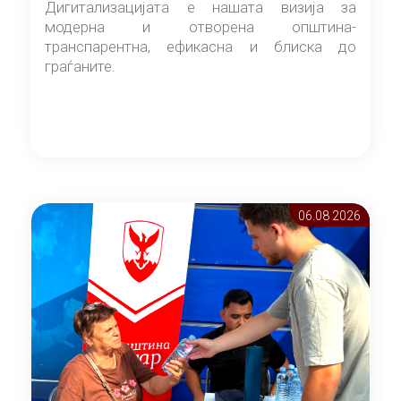
Дигитализацијата е нашата визија за
модерна и отворена општина-
транспарентна, ефикасна и блиска до
граѓаните.
06.08 2026