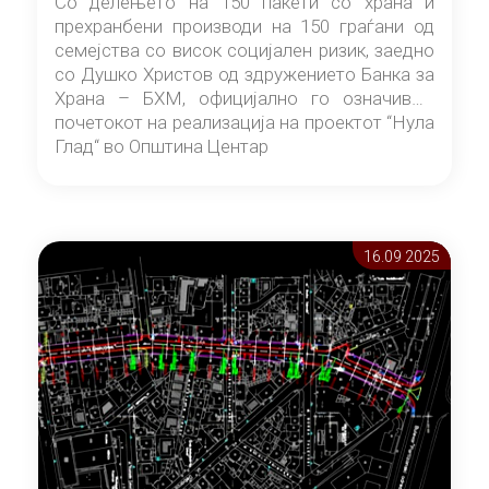
Со делењето на 150 пакети со храна и
прехранбени производи на 150 граѓани од
семејства со висок социјален ризик, заедно
со Душко Христов од здружението Банка за
Храна – БХМ, официјално го означивме
почетокот на реализација на проектот “Нула
Глад“ во Општина Центар
16.09 2025