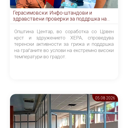
Герасимовски: Инфо-штандови и
здравствени проверки за поддршка на
граѓаните во услови на топлотен бран
Општина Центар, во соработка со Црвен
крст и здружението ХЕРА, спроведува
теренски активности за грижа и поддршка
на граѓаните во услови на екстремно високи
температури во градот.
05.08 2026