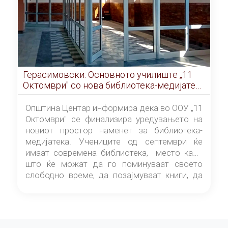
Герасимовски: Основното училиште „11
Октомври" со нова библиотека-медијатека
од септември
Општина Центар информира дека во ООУ „11
Октомври" се финализира уредувањето на
новиот простор наменет за библиотека-
медијатека. Учениците од септември ќе
имаат современа библиотека, место каде
што ќе можат да го поминуваат своето
слободно време, да позајмуваат книги, да
читаат и да разменуваат идеи.