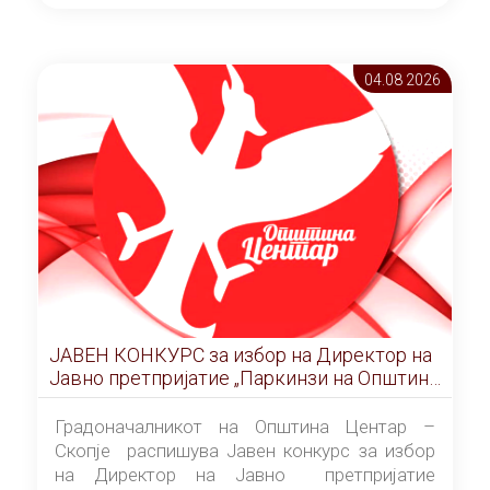
ОПШТИНА ЦЕНТАР Скопје Скопје
(„Службен гласник на Општина Центар
Скопје” број 9/2026), за времетраење од 3
04.08 2026
(три) години од денот на потпишувањето на
Договорот за закуп со најповолниот
понудувач.
ЈАВЕН КОНКУРС за избор на Директор на
Јавно претпријатие „Паркинзи на Општина
Центар“ – Скопје
Градоначалникот на Општина Центар –
Скопје распишува Јавен конкурс за избор
на Директор на Јавно претпријатие