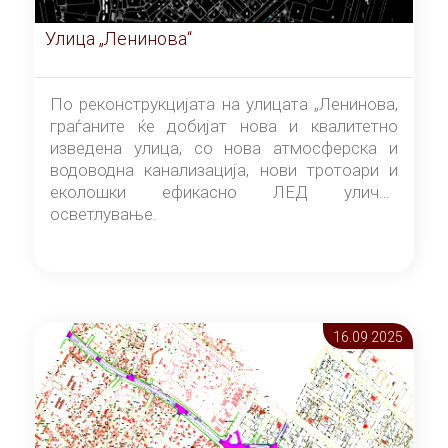
Улица „Ленинова“
По реконструкцијата на улицата „Ленинова,
граѓаните ќе добијат нова и квалитетно
изведена улица, со нова атмосферска и
водоводна канализација, нови тротоари и
еколошки ефикасно ЛЕД улично
осветлување.
16.09 2025