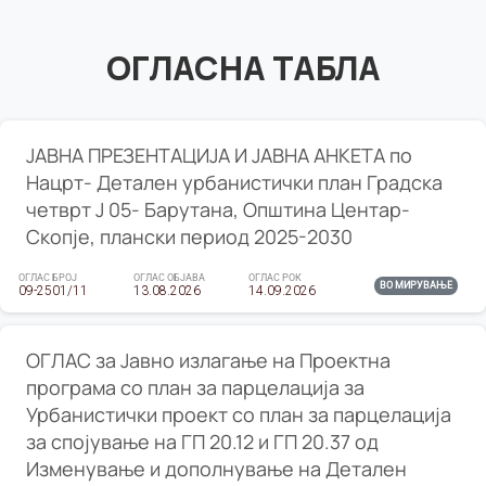
ОГЛАСНА ТАБЛА
ЈАВНА ПРЕЗЕНТАЦИЈА И ЈАВНА АНКЕТА по
Нацрт- Детален урбанистички план Градска
четврт Ј 05- Барутана, Општина Центар-
Скопје, плански период 2025-2030
ОГЛАС БРОЈ
ОГЛАС ОБЈАВА
ОГЛАС РОК
ВО МИРУВАЊЕ
09-2501/11
13.08.2026
14.09.2026
ОГЛАС за Јавно излагање на Проектна
програма со план за парцелација за
Урбанистички проект со план за парцелација
за спојување на ГП 20.12 и ГП 20.37 од
Изменување и дополнување на Детален