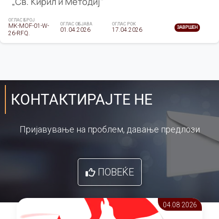
„Св. Кирил и Методиј"
ОГЛАС БРОЈ
ОГЛАС ОБЈАВА
ОГЛАС РОК
MK-MOF-01-W-
ЗАВРШЕН
01.04.2026
17.04.2026
26-RFQ.
КОНТАКТИРАЈТЕ НЕ
Пријавување на проблем, давање предлози
ПОВЕЌЕ
04.08 2026