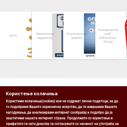
Кошаркарски
Финансиски
Општината на
клуб -
ЗЕЛС
индикатор
дланка
Работнички -
Скопје
<
>
Користење колачиња
Користиме колачиња(cookies) кои не содржат лични податоци, за да
го подобриме Вашето корисничко искуство, да ги извршиме Вашите
нагодувања, да анализираме интернет сообраќај и подобро да ја
Општина Центар
заштитиме нашата интернет страна. Продолжете со користење и
Михаил Цоков бр. 1, Скопје
прифатете ги сите доколку се согласувате со начинот на употреба на