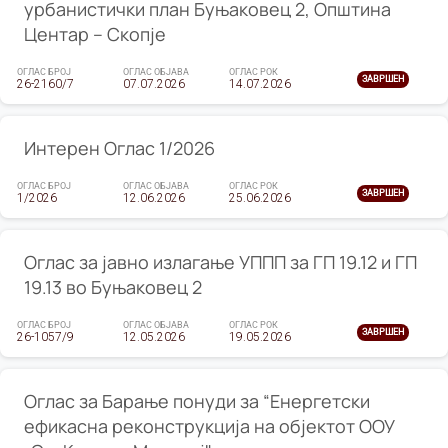
урбанистички план Буњаковец 2, Општина
Центар – Скопје
ОГЛАС БРОЈ
ОГЛАС ОБЈАВА
ОГЛАС РОК
ЗАВРШЕН
26-2160/7
07.07.2026
14.07.2026
Интерен Оглас 1/2026
ОГЛАС БРОЈ
ОГЛАС ОБЈАВА
ОГЛАС РОК
ЗАВРШЕН
1/2026
12.06.2026
25.06.2026
Оглас за јавно излагање УППП за ГП 19.12 и ГП
19.13 во Буњаковец 2
ОГЛАС БРОЈ
ОГЛАС ОБЈАВА
ОГЛАС РОК
ЗАВРШЕН
26-1057/9
12.05.2026
19.05.2026
Оглас за Барање понуди за “Енергетски
ефикасна реконструкција на објектот ООУ