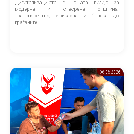
Дигитализацијата е нашата визија за
модерна и отворена општина-
транспарентна, ефикасна и блиска до
граѓаните.
06.08 2026