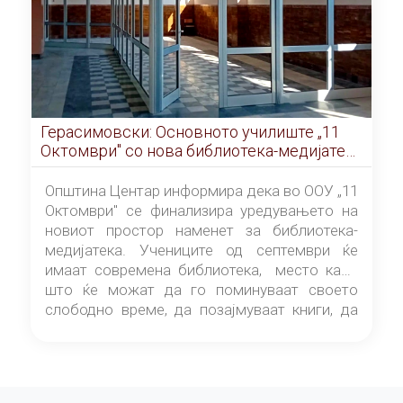
Герасимовски: Основното училиште „11
Октомври" со нова библиотека-медијатека
од септември
Општина Центар информира дека во ООУ „11
Октомври" се финализира уредувањето на
новиот простор наменет за библиотека-
медијатека. Учениците од септември ќе
имаат современа библиотека, место каде
што ќе можат да го поминуваат своето
слободно време, да позајмуваат книги, да
читаат и да разменуваат идеи.