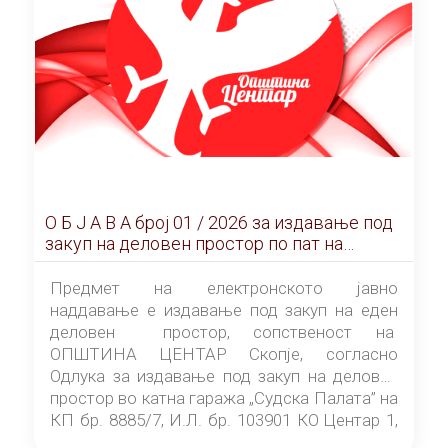
О Б Ј А В А брoj 01 / 2026 за издавање под
закуп на деловен простор по пат на
ЕЛЕКТРОНСКО ЈАВНО НАДДАВАЊЕ
Предмет на електронското јавно
наддавање е издавање под закуп на еден
деловен простор, сопственост на
ОПШТИНА ЦЕНТАР Скопје, согласно
Одлука за издавање под закуп на деловен
простор во катна гаража „Судска Палата” на
КП бр. 8885/7, И.Л. бр. 103901 КО Центар 1,
донесена од страна на Советот на