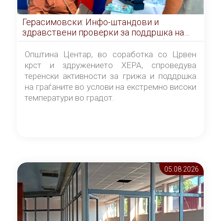
Герасимовски: Инфо-штандови и
здравствени проверки за поддршка на
граѓаните во услови на топлотен бран
Општина Центар, во соработка со Црвен
крст и здружението ХЕРА, спроведува
теренски активности за грижа и поддршка
на граѓаните во услови на екстремно високи
температури во градот.
05.08 2026