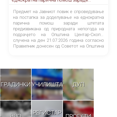
штетата предизвикана од природната
непогода на подрачјето на Општина
Предмет на Јавниот повик е спроведување
Центар-Скопје случена на ден 21.07.2026
на постапка за доделување на еднократна
година
парична помош заради штетата
предизвикана од природната непогода на
подрачјето на Општина Центар-Скопје
случена на ден 21.07.2026 година согласно
Правилник донесен од Советот на Општина
Центар-Скопје („Службен гласник на
Општина Центар-Скопје“ број 9/26).
ГРАДИНКИ
УЧИЛИШТА
ДУП
РЕГИСТАР
НВО
ПРОЕКТИ