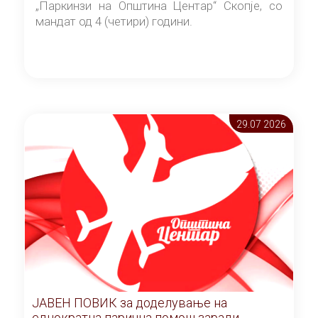
„Паркинзи на Општина Центар“ Скопје, со
мандат од 4 (четири) години.
29.07 2026
ЈАВЕН ПОВИК за доделување на
еднократна парична помош заради