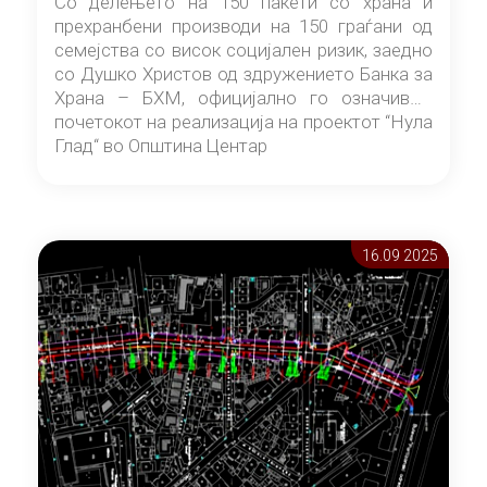
Со делењето на 150 пакети со храна и
прехранбени производи на 150 граѓани од
семејства со висок социјален ризик, заедно
со Душко Христов од здружението Банка за
Храна – БХМ, официјално го означивме
почетокот на реализација на проектот “Нула
Глад“ во Општина Центар
16.09 2025