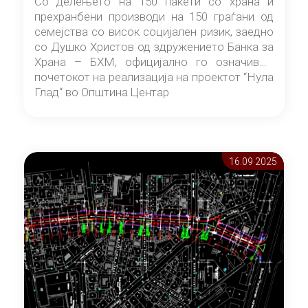
Со делењето на 150 пакети со храна и
прехранбени производи на 150 граѓани од
семејства со висок социјален ризик, заедно
со Душко Христов од здружението Банка за
Храна – БХМ, официјално го означивме
почетокот на реализација на проектот “Нула
Глад“ во Општина Центар
16.09 2025