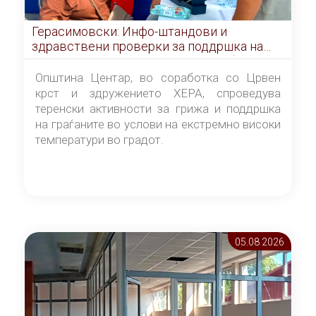
Герасимовски: Инфо-штандови и
здравствени проверки за поддршка на
граѓаните во услови на топлотен бран
Општина Центар, во соработка со Црвен
крст и здружението ХЕРА, спроведува
теренски активности за грижа и поддршка
на граѓаните во услови на екстремно високи
температури во градот.
05.08 2026