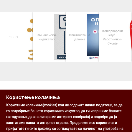
Кошаркарски
Финансиски
Општината на
клуб -
ЗЕЛС
индикатор
дланка
Работнички -
Скопје
<
>
Користење колачиња
Користиме колачиња(cookies) кои не содржат лични податоци, за да
го подобриме Вашето корисничко искуство, да ги извршиме Вашите
нагодувања, да анализираме интернет сообраќај и подобро да ја
Општина Центар
заштитиме нашата интернет страна. Продолжете со користење и
Михаил Цоков бр. 1, Скопје
прифатете ги сите доколку се согласувате со начинот на употреба на