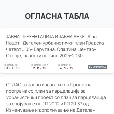
ОГЛАСНА ТАБЛА
ЈАВНА ПРЕЗЕНТАЦИЈА И ЈАВНА АНКЕТА по
Нацрт- Детален урбанистички план Градска
четврт Ј 05- Барутана, Општина Центар-
Скопје, плански период 2025-2030
ОГЛАС БРОЈ
ОГЛАС ОБЈАВА
ОГЛАС РОК
ВО МИРУВАЊЕ
09-2501/11
13.08.2026
14.09.2026
ОГЛАС за Јавно излагање на Проектна
програма со план за парцелација за
Урбанистички проект со план за парцелација
за спојување на ГП 20.12 и ГП 20.37 од
Изменување и дополнување на Детален