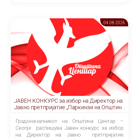
ОПШТИНА ЦЕНТАР Скопје Скопје
(„Службен гласник на Општина Центар
Скопје” број 9/2026), за времетраење од 3
04.08 2026
(три) години од денот на потпишувањето на
Договорот за закуп со најповолниот
понудувач.
ЈАВЕН КОНКУРС за избор на Директор на
Јавно претпријатие „Паркинзи на Општина
Центар“ – Скопје
Градоначалникот на Општина Центар –
Скопје распишува Јавен конкурс за избор
на Директор на Јавно претпријатие