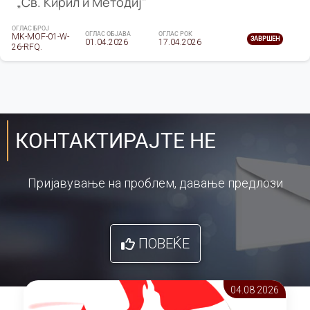
„Св. Кирил и Методиј"
ОГЛАС БРОЈ
ОГЛАС ОБЈАВА
ОГЛАС РОК
MK-MOF-01-W-
ЗАВРШЕН
01.04.2026
17.04.2026
26-RFQ.
КОНТАКТИРАЈТЕ НЕ
Пријавување на проблем, давање предлози
ПОВЕЌЕ
04.08 2026