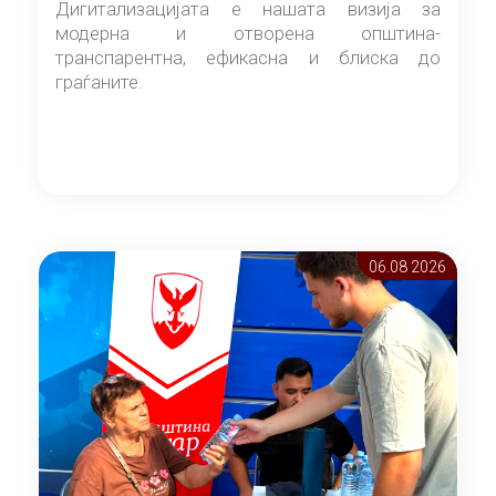
Дигитализацијата е нашата визија за
модерна и отворена општина-
транспарентна, ефикасна и блиска до
граѓаните.
06.08 2026