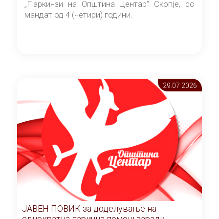
„Паркинзи на Општина Центар“ Скопје, со
мандат од 4 (четири) години.
29.07 2026
ЈАВЕН ПОВИК за доделување на
еднократна парична помош заради