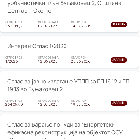
урбанистички план Буњаковец 2, Општина
Центар – Скопје
ОГЛАС БРОЈ
ОГЛАС ОБЈАВА
ОГЛАС РОК
ЗАВРШЕН
26-2160/7
07.07.2026
14.07.2026
Интерен Оглас 1/2026
ОГЛАС БРОЈ
ОГЛАС ОБЈАВА
ОГЛАС РОК
ЗАВРШЕН
1/2026
12.06.2026
25.06.2026
Оглас за јавно излагање УППП за ГП 19.12 и ГП
19.13 во Буњаковец 2
ОГЛАС БРОЈ
ОГЛАС ОБЈАВА
ОГЛАС РОК
ЗАВРШЕН
26-1057/9
12.05.2026
19.05.2026
Оглас за Барање понуди за “Енергетски
ефикасна реконструкција на објектот ООУ