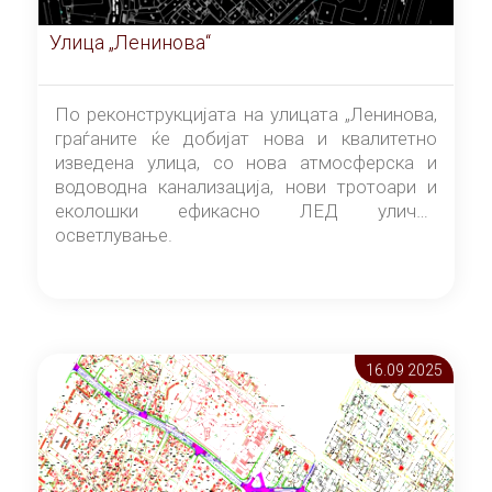
Улица „Ленинова“
По реконструкцијата на улицата „Ленинова,
граѓаните ќе добијат нова и квалитетно
изведена улица, со нова атмосферска и
водоводна канализација, нови тротоари и
еколошки ефикасно ЛЕД улично
осветлување.
16.09 2025