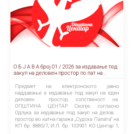
О Б Ј А В А брoj 01 / 2026 за издавање под
закуп на деловен простор по пат на
ЕЛЕКТРОНСКО ЈАВНО НАДДАВАЊЕ
Предмет на електронското јавно
наддавање е издавање под закуп на еден
деловен простор, сопственост на
ОПШТИНА ЦЕНТАР Скопје, согласно
Одлука за издавање под закуп на деловен
простор во катна гаража „Судска Палата” на
КП бр. 8885/7, И.Л. бр. 103901 КО Центар 1,
донесена од страна на Советот на