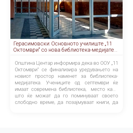
Герасимовски: Основното училиште „11
Октомври" со нова библиотека-медијатека
од септември
Општина Центар информира дека во ООУ „11
Октомври" се финализира уредувањето на
новиот простор наменет за библиотека-
медијатека. Учениците од септември ќе
имаат современа библиотека, место каде
што ќе можат да го поминуваат своето
слободно време, да позајмуваат книги, да
читаат и да разменуваат идеи.