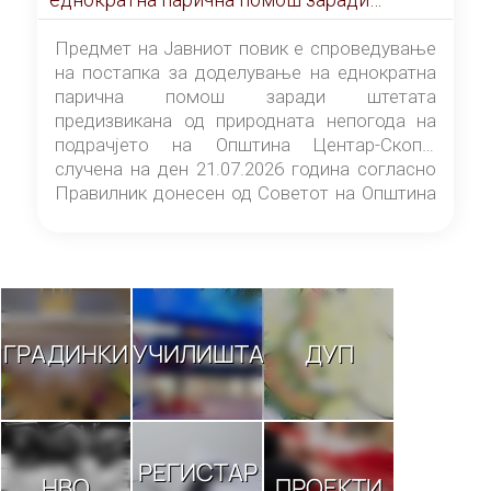
штетата предизвикана од природната
непогода на подрачјето на Општина
Предмет на Јавниот повик е спроведување
Центар-Скопје случена на ден 21.07.2026
на постапка за доделување на еднократна
година
парична помош заради штетата
предизвикана од природната непогода на
подрачјето на Општина Центар-Скопје
случена на ден 21.07.2026 година согласно
Правилник донесен од Советот на Општина
Центар-Скопје („Службен гласник на
Општина Центар-Скопје“ број 9/26).
ГРАДИНКИ
УЧИЛИШТА
ДУП
РЕГИСТАР
НВО
ПРОЕКТИ