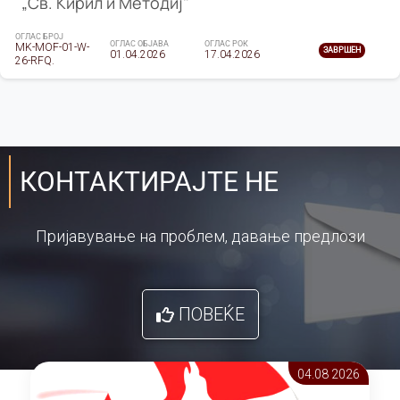
„Св. Кирил и Методиј"
ОГЛАС БРОЈ
ОГЛАС ОБЈАВА
ОГЛАС РОК
MK-MOF-01-W-
ЗАВРШЕН
01.04.2026
17.04.2026
26-RFQ.
КОНТАКТИРАЈТЕ НЕ
Пријавување на проблем, давање предлози
ПОВЕЌЕ
04.08 2026