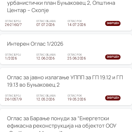
урбанистички план Буњаковец 2, Општина
Центар – Скопје
ОГЛАС БРОЈ
ОГЛАС ОБЈАВА
ОГЛАС РОК
ЗАВРШЕН
26-2160/7
07.07.2026
14.07.2026
Интерен Оглас 1/2026
ОГЛАС БРОЈ
ОГЛАС ОБЈАВА
ОГЛАС РОК
ЗАВРШЕН
1/2026
12.06.2026
25.06.2026
Оглас за јавно излагање УППП за ГП 19.12 и ГП
19.13 во Буњаковец 2
ОГЛАС БРОЈ
ОГЛАС ОБЈАВА
ОГЛАС РОК
ЗАВРШЕН
26-1057/9
12.05.2026
19.05.2026
Оглас за Барање понуди за “Енергетски
ефикасна реконструкција на објектот ООУ