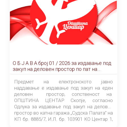
О Б Ј А В А брoj 01 / 2026 за издавање под
закуп на деловен простор по пат на
ЕЛЕКТРОНСКО ЈАВНО НАДДАВАЊЕ
Предмет на електронското јавно
наддавање е издавање под закуп на еден
деловен простор, сопственост на
ОПШТИНА ЦЕНТАР Скопје, согласно
Одлука за издавање под закуп на деловен
простор во катна гаража „Судска Палата” на
КП бр. 8885/7, И.Л. бр. 103901 КО Центар 1,
донесена од страна на Советот на