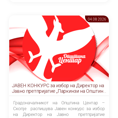
ОПШТИНА ЦЕНТАР Скопје Скопје
(„Службен гласник на Општина Центар
Скопје” број 9/2026), за времетраење од 3
04.08 2026
(три) години од денот на потпишувањето на
Договорот за закуп со најповолниот
понудувач.
ЈАВЕН КОНКУРС за избор на Директор на
Јавно претпријатие „Паркинзи на Општина
Центар“ – Скопје
Градоначалникот на Општина Центар –
Скопје распишува Јавен конкурс за избор
на Директор на Јавно претпријатие