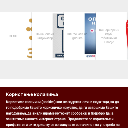
Кошаркарски
Финансиски
Општината на
клуб -
Паркинзи на
индикатор
дланка
Работнички -
Општина Центар
Скопје
<
>
Користење колачиња
Користиме колачиња(cookies) кои не содржат лични податоци, за да
го подобриме Вашето корисничко искуство, да ги извршиме Вашите
нагодувања, да анализираме интернет сообраќај и подобро да ја
Општина Центар
заштитиме нашата интернет страна. Продолжете со користење и
Михаил Цоков бр. 1, Скопје
прифатете ги сите доколку се согласувате со начинот на употреба на