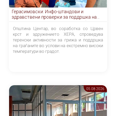
Герасимовски: Инфо-штандови и
здравствени проверки за поддршка на
граѓаните во услови на топлотен бран
Општина Центар, во соработка со Црвен
крст и здружението ХЕРА, спроведува
теренски активности за грижа и поддршка
на граѓаните во услови на екстремно високи
температури во градот.
05.08 2026