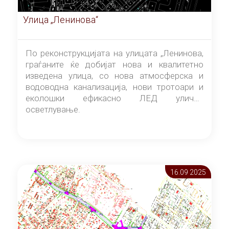
Улица „Ленинова“
По реконструкцијата на улицата „Ленинова,
граѓаните ќе добијат нова и квалитетно
изведена улица, со нова атмосферска и
водоводна канализација, нови тротоари и
еколошки ефикасно ЛЕД улично
осветлување.
16.09 2025