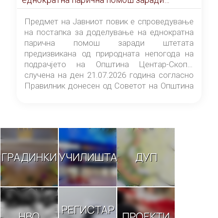
штетата предизвикана од природната
непогода на подрачјето на Општина
Предмет на Јавниот повик е спроведување
Центар-Скопје случена на ден 21.07.2026
на постапка за доделување на еднократна
година
парична помош заради штетата
предизвикана од природната непогода на
подрачјето на Општина Центар-Скопје
случена на ден 21.07.2026 година согласно
Правилник донесен од Советот на Општина
Центар-Скопје („Службен гласник на
Општина Центар-Скопје“ број 9/26).
ГРАДИНКИ
УЧИЛИШТА
ДУП
РЕГИСТАР
НВО
ПРОЕКТИ