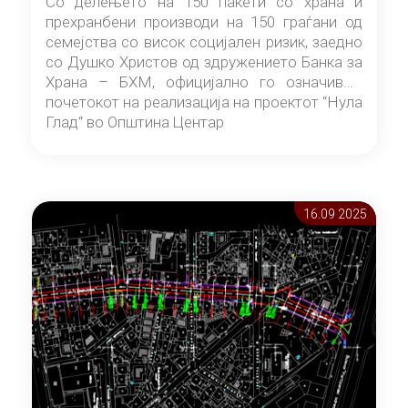
Со делењето на 150 пакети со храна и
прехранбени производи на 150 граѓани од
семејства со висок социјален ризик, заедно
со Душко Христов од здружението Банка за
Храна – БХМ, официјално го означивме
почетокот на реализација на проектот “Нула
Глад“ во Општина Центар
16.09 2025