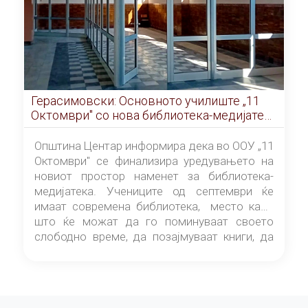
Герасимовски: Основното училиште „11
Октомври" со нова библиотека-медијатека
од септември
Општина Центар информира дека во ООУ „11
Октомври" се финализира уредувањето на
новиот простор наменет за библиотека-
медијатека. Учениците од септември ќе
имаат современа библиотека, место каде
што ќе можат да го поминуваат своето
слободно време, да позајмуваат книги, да
читаат и да разменуваат идеи.