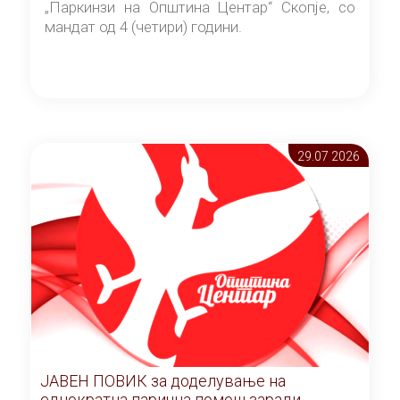
„Паркинзи на Општина Центар“ Скопје, со
мандат од 4 (четири) години.
29.07 2026
ЈАВЕН ПОВИК за доделување на
еднократна парична помош заради