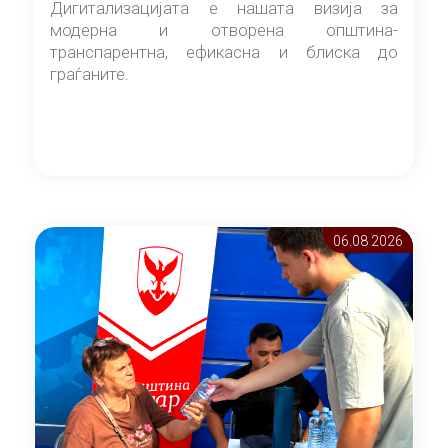
Дигитализацијата е нашата визија за
модерна и отворена општина-
транспарентна, ефикасна и блиска до
граѓаните.
06.08 2026