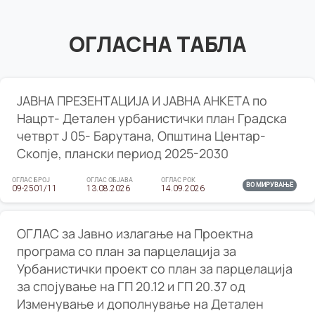
ОГЛАСНА ТАБЛА
ЈАВНА ПРЕЗЕНТАЦИЈА И ЈАВНА АНКЕТА по
Нацрт- Детален урбанистички план Градска
четврт Ј 05- Барутана, Општина Центар-
Скопје, плански период 2025-2030
ОГЛАС БРОЈ
ОГЛАС ОБЈАВА
ОГЛАС РОК
ВО МИРУВАЊЕ
09-2501/11
13.08.2026
14.09.2026
ОГЛАС за Јавно излагање на Проектна
програма со план за парцелација за
Урбанистички проект со план за парцелација
за спојување на ГП 20.12 и ГП 20.37 од
Изменување и дополнување на Детален