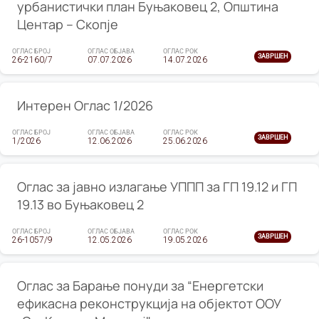
урбанистички план Буњаковец 2, Општина
Центар – Скопје
ОГЛАС БРОЈ
ОГЛАС ОБЈАВА
ОГЛАС РОК
ЗАВРШЕН
26-2160/7
07.07.2026
14.07.2026
Интерен Оглас 1/2026
ОГЛАС БРОЈ
ОГЛАС ОБЈАВА
ОГЛАС РОК
ЗАВРШЕН
1/2026
12.06.2026
25.06.2026
Оглас за јавно излагање УППП за ГП 19.12 и ГП
19.13 во Буњаковец 2
ОГЛАС БРОЈ
ОГЛАС ОБЈАВА
ОГЛАС РОК
ЗАВРШЕН
26-1057/9
12.05.2026
19.05.2026
Оглас за Барање понуди за “Енергетски
ефикасна реконструкција на објектот ООУ