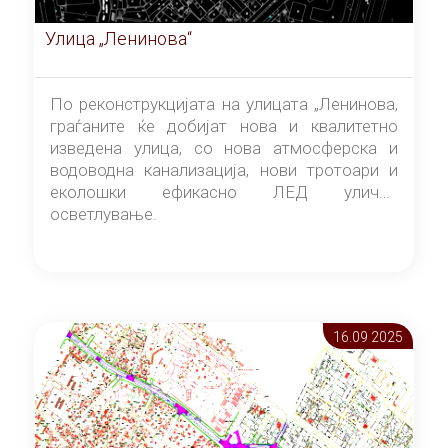
Улица „Ленинова“
По реконструкцијата на улицата „Ленинова,
граѓаните ќе добијат нова и квалитетно
изведена улица, со нова атмосферска и
водоводна канализација, нови тротоари и
еколошки ефикасно ЛЕД улично
осветлување.
16.09 2025