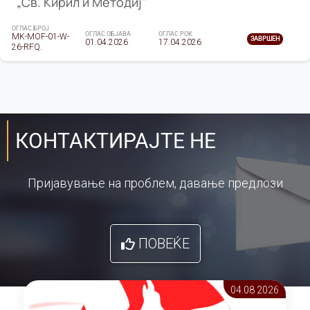
„Св. Кирил и Методиј"
ОГЛАС БРОЈ
ОГЛАС ОБЈАВА
ОГЛАС РОК
MK-MOF-01-W-
ЗАВРШЕН
01.04.2026
17.04.2026
26-RFQ.
КОНТАКТИРАЈТЕ НЕ
Пријавување на проблем, давање предлози
ПОВЕЌЕ
04.08 2026