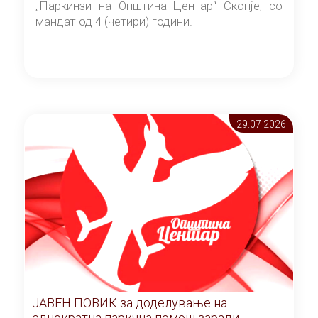
„Паркинзи на Општина Центар“ Скопје, со
мандат од 4 (четири) години.
29.07 2026
ЈАВЕН ПОВИК за доделување на
еднократна парична помош заради