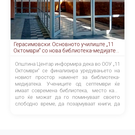
Герасимовски: Основното училиште „11
Октомври" со нова библиотека-медијатека
од септември
Општина Центар информира дека во ООУ „11
Октомври" се финализира уредувањето на
новиот простор наменет за библиотека-
медијатека. Учениците од септември ќе
имаат современа библиотека, место каде
што ќе можат да го поминуваат своето
слободно време, да позајмуваат книги, да
читаат и да разменуваат идеи.