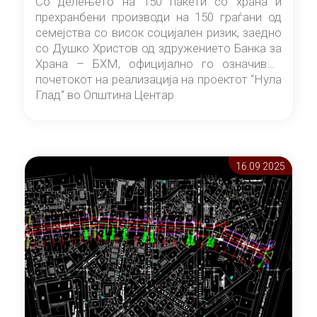
Со делењето на 150 пакети со храна и
прехранбени производи на 150 граѓани од
семејства со висок социјален ризик, заедно
со Душко Христов од здружението Банка за
Храна – БХМ, официјално го означивме
почетокот на реализација на проектот “Нула
Глад“ во Општина Центар
16.09 2025