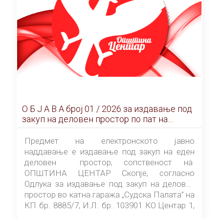
О Б Ј А В А брoj 01 / 2026 за издавање под
закуп на деловен простор по пат на
ЕЛЕКТРОНСКО ЈАВНО НАДДАВАЊЕ
Предмет на електронското јавно
наддавање е издавање под закуп на еден
деловен простор, сопственост на
ОПШТИНА ЦЕНТАР Скопје, согласно
Одлука за издавање под закуп на деловен
простор во катна гаража „Судска Палата” на
КП бр. 8885/7, И.Л. бр. 103901 КО Центар 1,
донесена од страна на Советот на