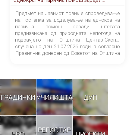
штетата предизвикана од природната
непогода на подрачјето на Општина
Предмет на Јавниот повик е спроведување
Центар-Скопје случена на ден 21.07.2026
на постапка за доделување на еднократна
година
парична помош заради штетата
предизвикана од природната непогода на
подрачјето на Општина Центар-Скопје
случена на ден 21.07.2026 година согласно
Правилник донесен од Советот на Општина
Центар-Скопје („Службен гласник на
Општина Центар-Скопје“ број 9/26).
ГРАДИНКИ
УЧИЛИШТА
ДУП
РЕГИСТАР
НВО
ПРОЕКТИ