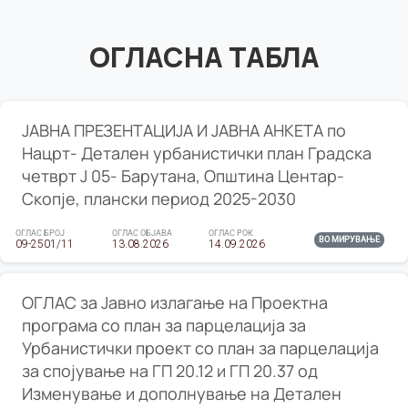
ОГЛАСНА ТАБЛА
ЈАВНА ПРЕЗЕНТАЦИЈА И ЈАВНА АНКЕТА по
Нацрт- Детален урбанистички план Градска
четврт Ј 05- Барутана, Општина Центар-
Скопје, плански период 2025-2030
ОГЛАС БРОЈ
ОГЛАС ОБЈАВА
ОГЛАС РОК
ВО МИРУВАЊЕ
09-2501/11
13.08.2026
14.09.2026
ОГЛАС за Јавно излагање на Проектна
програма со план за парцелација за
Урбанистички проект со план за парцелација
за спојување на ГП 20.12 и ГП 20.37 од
Изменување и дополнување на Детален