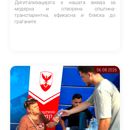
Дигитализацијата е нашата визија за
модерна и отворена општина-
транспарентна, ефикасна и блиска до
граѓаните.
06.08 2026