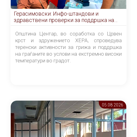
Герасимовски: Инфо-штандови и
здравствени проверки за поддршка на
граѓаните во услови на топлотен бран
Општина Центар, во соработка со Црвен
крст и здружението ХЕРА, спроведува
теренски активности за грижа и поддршка
на граѓаните во услови на екстремно високи
температури во градот.
05.08 2026