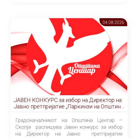
ОПШТИНА ЦЕНТАР Скопје Скопје
(„Службен гласник на Општина Центар
Скопје” број 9/2026), за времетраење од 3
04.08 2026
(три) години од денот на потпишувањето на
Договорот за закуп со најповолниот
понудувач.
ЈАВЕН КОНКУРС за избор на Директор на
Јавно претпријатие „Паркинзи на Општина
Центар“ – Скопје
Градоначалникот на Општина Центар –
Скопје распишува Јавен конкурс за избор
на Директор на Јавно претпријатие