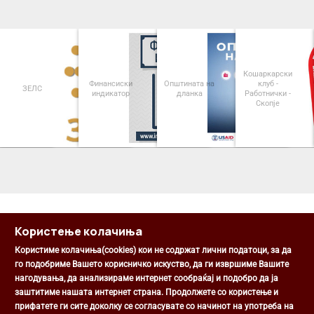
Кошаркарски
Финансиски
Општината на
клуб -
ЗЕЛС
индикатор
дланка
Работнички -
Скопје
<
>
Користење колачиња
Користиме колачиња(cookies) кои не содржат лични податоци, за да
го подобриме Вашето корисничко искуство, да ги извршиме Вашите
нагодувања, да анализираме интернет сообраќај и подобро да ја
Општина Центар
заштитиме нашата интернет страна. Продолжете со користење и
Михаил Цоков бр. 1, Скопје
прифатете ги сите доколку се согласувате со начинот на употреба на