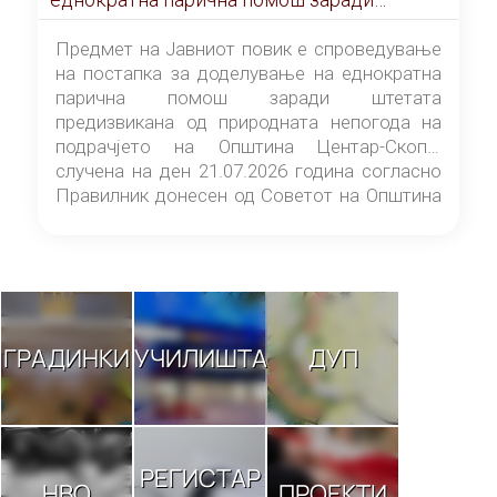
штетата предизвикана од природната
непогода на подрачјето на Општина
Предмет на Јавниот повик е спроведување
Центар-Скопје случена на ден 21.07.2026
на постапка за доделување на еднократна
година
парична помош заради штетата
предизвикана од природната непогода на
подрачјето на Општина Центар-Скопје
случена на ден 21.07.2026 година согласно
Правилник донесен од Советот на Општина
Центар-Скопје („Службен гласник на
Општина Центар-Скопје“ број 9/26).
ГРАДИНКИ
УЧИЛИШТА
ДУП
РЕГИСТАР
НВО
ПРОЕКТИ