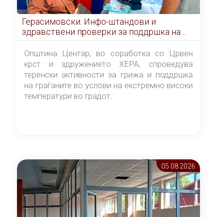
Герасимовски: Инфо-штандови и
здравствени проверки за поддршка на
граѓаните во услови на топлотен бран
Општина Центар, во соработка со Црвен
крст и здружението ХЕРА, спроведува
теренски активности за грижа и поддршка
на граѓаните во услови на екстремно високи
температури во градот.
05.08 2026