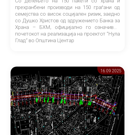
Со делењето на 150 пакети со храна и
прехранбени производи на 150 граѓани од
семејства со висок социјален ризик, заедно
со Душко Христов од здружението Банка за
Храна – БХМ, официјално го означивме
почетокот на реализација на проектот “Нула
Глад“ во Општина Центар
16.09 2025