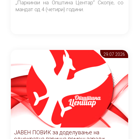
„Паркинзи на Општина Центар“ Скопје, со
мандат од 4 (четири) години.
29.07 2026
ЈАВЕН ПОВИК за доделување на
еднократна парична помош заради