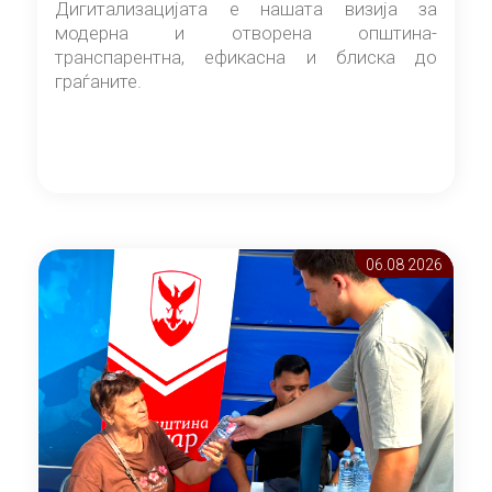
Дигитализацијата е нашата визија за
модерна и отворена општина-
транспарентна, ефикасна и блиска до
граѓаните.
06.08 2026