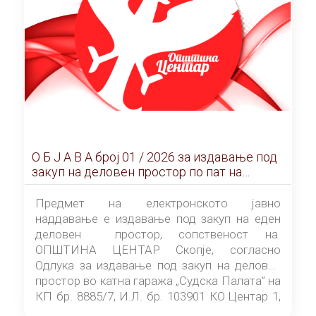
О Б Ј А В А брoj 01 / 2026 за издавање под
закуп на деловен простор по пат на
ЕЛЕКТРОНСКО ЈАВНО НАДДАВАЊЕ
Предмет на електронското јавно
наддавање е издавање под закуп на еден
деловен простор, сопственост на
ОПШТИНА ЦЕНТАР Скопје, согласно
Одлука за издавање под закуп на деловен
простор во катна гаража „Судска Палата” на
КП бр. 8885/7, И.Л. бр. 103901 КО Центар 1,
донесена од страна на Советот на