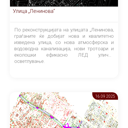
Улица „Ленинова“
По реконструкцијата на улицата „Ленинова,
граѓаните ќе добијат нова и квалитетно
изведена улица, со нова атмосферска и
водоводна канализација, нови тротоари и
еколошки ефикасно ЛЕД улично
осветлување.
16.09 2025