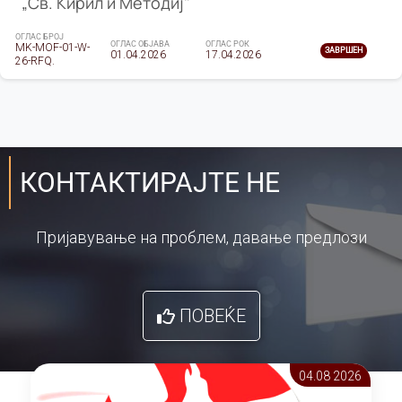
„Св. Кирил и Методиј"
ОГЛАС БРОЈ
ОГЛАС ОБЈАВА
ОГЛАС РОК
MK-MOF-01-W-
ЗАВРШЕН
01.04.2026
17.04.2026
26-RFQ.
КОНТАКТИРАЈТЕ НЕ
Пријавување на проблем, давање предлози
ПОВЕЌЕ
04.08 2026