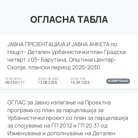
ОГЛАСНА ТАБЛА
ЈАВНА ПРЕЗЕНТАЦИЈА И ЈАВНА АНКЕТА по
Нацрт- Детален урбанистички план Градска
четврт Ј 05- Барутана, Општина Центар-
Скопје, плански период 2025-2030
ОГЛАС БРОЈ
ОГЛАС ОБЈАВА
ОГЛАС РОК
ВО МИРУВАЊЕ
09-2501/11
13.08.2026
14.09.2026
ОГЛАС за Јавно излагање на Проектна
програма со план за парцелација за
Урбанистички проект со план за парцелација
за спојување на ГП 20.12 и ГП 20.37 од
Изменување и дополнување на Детален