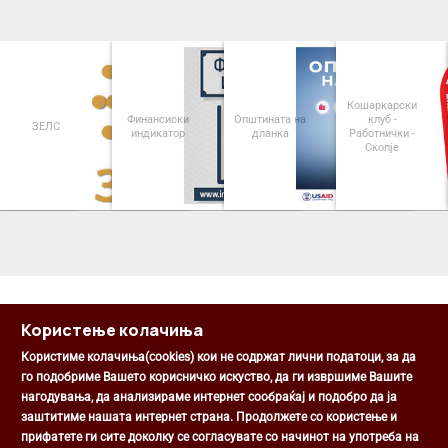
Кошаркарски
Финансиски
Општината на
клуб -
ЗЕЛС
индикатор
дланка
Работнички -
Скопје
<
>
Користење колачиња
Користиме колачиња(cookies) кои не содржат лични податоци, за да
го подобриме Вашето корисничко искуство, да ги извршиме Вашите
нагодувања, да анализираме интернет сообраќај и подобро да ја
Општина Центар
заштитиме нашата интернет страна. Продолжете со користење и
Михаил Цоков бр. 1, Скопје
прифатете ги сите доколку се согласувате со начинот на употреба на