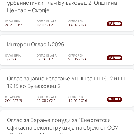
урбанистички план Буњаковец 2, Општина
Центар – Скопје
ОГЛАС БРОЈ
ОГЛАС ОБЈАВА
ОГЛАС РОК
ЗАВРШЕН
26-2160/7
07.07.2026
14.07.2026
Интерен Оглас 1/2026
ОГЛАС БРОЈ
ОГЛАС ОБЈАВА
ОГЛАС РОК
ЗАВРШЕН
1/2026
12.06.2026
25.06.2026
Оглас за јавно излагање УППП за ГП 19.12 и ГП
19.13 во Буњаковец 2
ОГЛАС БРОЈ
ОГЛАС ОБЈАВА
ОГЛАС РОК
ЗАВРШЕН
26-1057/9
12.05.2026
19.05.2026
Оглас за Барање понуди за “Енергетски
ефикасна реконструкција на објектот ООУ