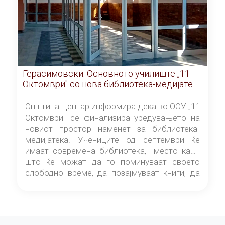
Герасимовски: Основното училиште „11
Октомври" со нова библиотека-медијатека
од септември
Општина Центар информира дека во ООУ „11
Октомври" се финализира уредувањето на
новиот простор наменет за библиотека-
медијатека. Учениците од септември ќе
имаат современа библиотека, место каде
што ќе можат да го поминуваат своето
слободно време, да позајмуваат книги, да
читаат и да разменуваат идеи.