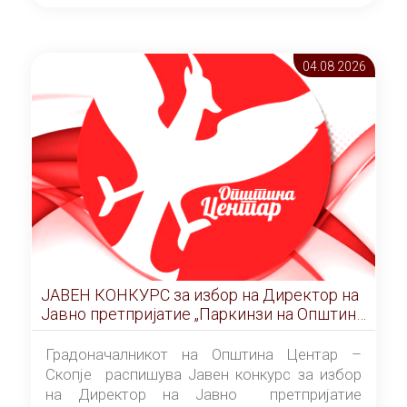
ОПШТИНА ЦЕНТАР Скопје Скопје
(„Службен гласник на Општина Центар
Скопје” број 9/2026), за времетраење од 3
04.08 2026
(три) години од денот на потпишувањето на
Договорот за закуп со најповолниот
понудувач.
ЈАВЕН КОНКУРС за избор на Директор на
Јавно претпријатие „Паркинзи на Општина
Центар“ – Скопје
Градоначалникот на Општина Центар –
Скопје распишува Јавен конкурс за избор
на Директор на Јавно претпријатие