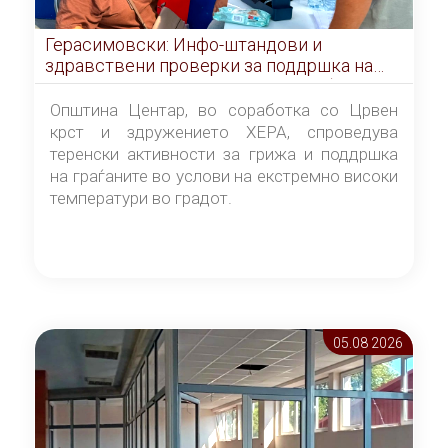
Герасимовски: Инфо-штандови и
здравствени проверки за поддршка на
граѓаните во услови на топлотен бран
Општина Центар, во соработка со Црвен
крст и здружението ХЕРА, спроведува
теренски активности за грижа и поддршка
на граѓаните во услови на екстремно високи
температури во градот.
05.08 2026