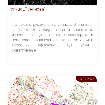
Улица „Ленинова“
По реконструкцијата на улицата „Ленинова,
граѓаните ќе добијат нова и квалитетно
изведена улица, со нова атмосферска и
водоводна канализација, нови тротоари и
еколошки ефикасно ЛЕД улично
осветлување.
16.09 2025