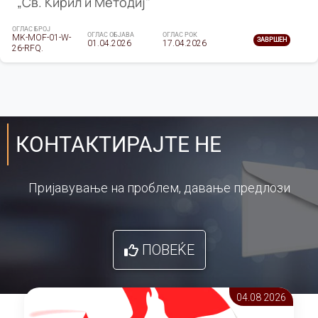
„Св. Кирил и Методиј"
ОГЛАС БРОЈ
ОГЛАС ОБЈАВА
ОГЛАС РОК
MK-MOF-01-W-
ЗАВРШЕН
01.04.2026
17.04.2026
26-RFQ.
КОНТАКТИРАЈТЕ НЕ
Пријавување на проблем, давање предлози
ПОВЕЌЕ
04.08 2026