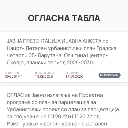
ОГЛАСНА ТАБЛА
ЈАВНА ПРЕЗЕНТАЦИЈА И ЈАВНА АНКЕТА по
Нацрт- Детален урбанистички план Градска
четврт Ј 05- Барутана, Општина Центар-
Скопје, плански период 2025-2030
ОГЛАС БРОЈ
ОГЛАС ОБЈАВА
ОГЛАС РОК
ВО МИРУВАЊЕ
09-2501/11
13.08.2026
14.09.2026
ОГЛАС за Јавно излагање на Проектна
програма со план за парцелација за
Урбанистички проект со план за парцелација
за спојување на ГП 20.12 и ГП 20.37 од
Изменување и дополнување на Детален