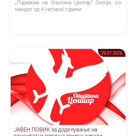
„Паркинзи на Општина Центар“ Скопје, со
мандат од 4 (четири) години.
29.07 2026
ЈАВЕН ПОВИК за доделување на
еднократна парична помош заради