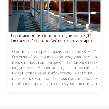
Герасимовски: Основното училиште „11
Октомври" со нова библиотека-медијатека
од септември
Општина Центар информира дека во ООУ „11
Октомври" се финализира уредувањето на
новиот простор наменет за библиотека-
медијатека. Учениците од септември ќе
имаат современа библиотека, место каде
што ќе можат да го поминуваат своето
слободно време, да позајмуваат книги, да
читаат и да разменуваат идеи.