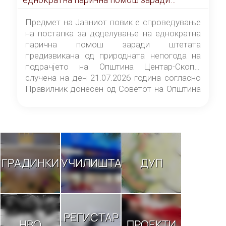
штетата предизвикана од природната
непогода на подрачјето на Општина
Предмет на Јавниот повик е спроведување
Центар-Скопје случена на ден 21.07.2026
на постапка за доделување на еднократна
година
парична помош заради штетата
предизвикана од природната непогода на
подрачјето на Општина Центар-Скопје
случена на ден 21.07.2026 година согласно
Правилник донесен од Советот на Општина
Центар-Скопје („Службен гласник на
Општина Центар-Скопје“ број 9/26).
ГРАДИНКИ
УЧИЛИШТА
ДУП
РЕГИСТАР
НВО
ПРОЕКТИ