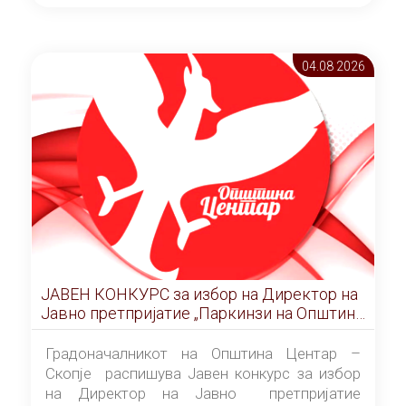
ОПШТИНА ЦЕНТАР Скопје Скопје
(„Службен гласник на Општина Центар
Скопје” број 9/2026), за времетраење од 3
04.08 2026
(три) години од денот на потпишувањето на
Договорот за закуп со најповолниот
понудувач.
ЈАВЕН КОНКУРС за избор на Директор на
Јавно претпријатие „Паркинзи на Општина
Центар“ – Скопје
Градоначалникот на Општина Центар –
Скопје распишува Јавен конкурс за избор
на Директор на Јавно претпријатие