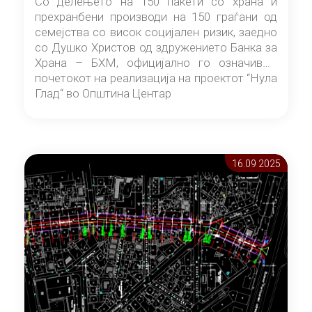
Со делењето на 150 пакети со храна и
прехранбени производи на 150 граѓани од
семејства со висок социјален ризик, заедно
со Душко Христов од здружението Банка за
Храна – БХМ, официјално го означивме
почетокот на реализација на проектот “Нула
Глад“ во Општина Центар
16.09 2025