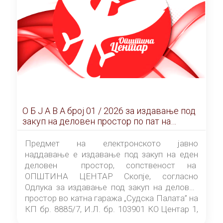
О Б Ј А В А брoj 01 / 2026 за издавање под
закуп на деловен простор по пат на
ЕЛЕКТРОНСКО ЈАВНО НАДДАВАЊЕ
Предмет на електронското јавно
наддавање е издавање под закуп на еден
деловен простор, сопственост на
ОПШТИНА ЦЕНТАР Скопје, согласно
Одлука за издавање под закуп на деловен
простор во катна гаража „Судска Палата” на
КП бр. 8885/7, И.Л. бр. 103901 КО Центар 1,
донесена од страна на Советот на