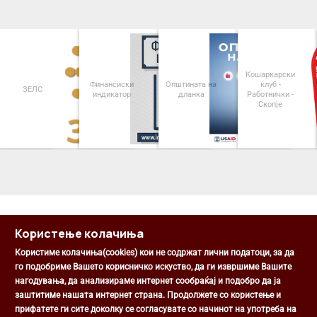
Кошаркарски
Финансиски
Општината на
клуб -
ЗЕЛС
индикатор
дланка
Работнички -
Скопје
<
>
Користење колачиња
Користиме колачиња(cookies) кои не содржат лични податоци, за да
го подобриме Вашето корисничко искуство, да ги извршиме Вашите
нагодувања, да анализираме интернет сообраќај и подобро да ја
Општина Центар
заштитиме нашата интернет страна. Продолжете со користење и
Михаил Цоков бр. 1, Скопје
прифатете ги сите доколку се согласувате со начинот на употреба на