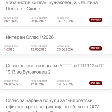
урбанистички план Буњаковец 2, Општина
Центар – Скопје
ОГЛАС БРОЈ
ОГЛАС ОБЈАВА
ОГЛАС РОК
ЗАВРШЕН
26-2160/7
07.07.2026
14.07.2026
Интерен Оглас 1/2026
ОГЛАС БРОЈ
ОГЛАС ОБЈАВА
ОГЛАС РОК
ЗАВРШЕН
1/2026
12.06.2026
25.06.2026
Оглас за јавно излагање УППП за ГП 19.12 и ГП
19.13 во Буњаковец 2
ОГЛАС БРОЈ
ОГЛАС ОБЈАВА
ОГЛАС РОК
ЗАВРШЕН
26-1057/9
12.05.2026
19.05.2026
Оглас за Барање понуди за “Енергетски
ефикасна реконструкција на објектот ООУ