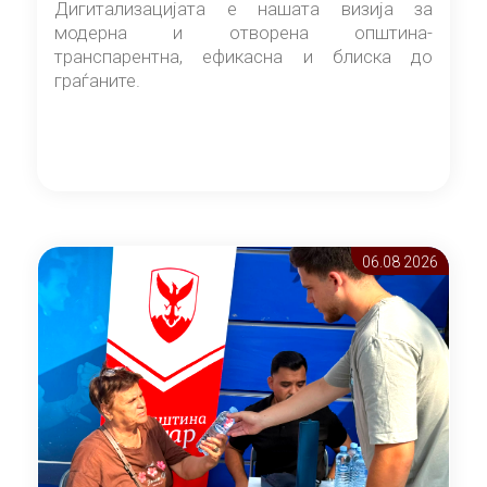
Дигитализацијата е нашата визија за
модерна и отворена општина-
транспарентна, ефикасна и блиска до
граѓаните.
06.08 2026