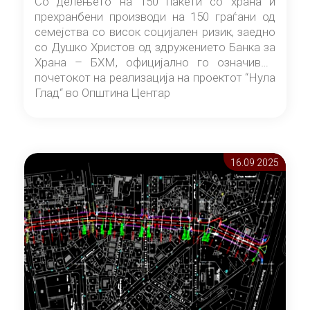
Со делењето на 150 пакети со храна и
прехранбени производи на 150 граѓани од
семејства со висок социјален ризик, заедно
со Душко Христов од здружението Банка за
Храна – БХМ, официјално го означивме
почетокот на реализација на проектот “Нула
Глад“ во Општина Центар
16.09 2025