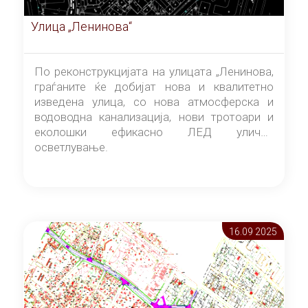
Улица „Ленинова“
По реконструкцијата на улицата „Ленинова,
граѓаните ќе добијат нова и квалитетно
изведена улица, со нова атмосферска и
водоводна канализација, нови тротоари и
еколошки ефикасно ЛЕД улично
осветлување.
16.09 2025