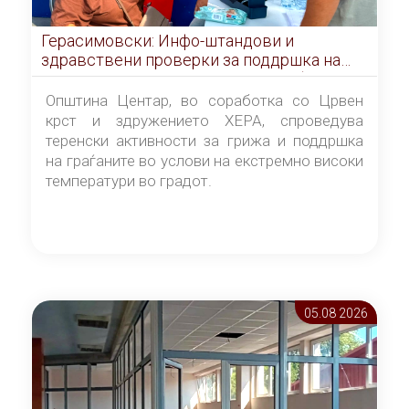
Герасимовски: Инфо-штандови и
здравствени проверки за поддршка на
граѓаните во услови на топлотен бран
Општина Центар, во соработка со Црвен
крст и здружението ХЕРА, спроведува
теренски активности за грижа и поддршка
на граѓаните во услови на екстремно високи
температури во градот.
05.08 2026