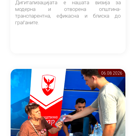
Дигитализацијата е нашата визија за
модерна и отворена општина-
транспарентна, ефикасна и блиска до
граѓаните.
06.08 2026