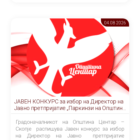
ОПШТИНА ЦЕНТАР Скопје Скопје
(„Службен гласник на Општина Центар
Скопје” број 9/2026), за времетраење од 3
04.08 2026
(три) години од денот на потпишувањето на
Договорот за закуп со најповолниот
понудувач.
ЈАВЕН КОНКУРС за избор на Директор на
Јавно претпријатие „Паркинзи на Општина
Центар“ – Скопје
Градоначалникот на Општина Центар –
Скопје распишува Јавен конкурс за избор
на Директор на Јавно претпријатие