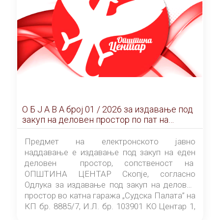
О Б Ј А В А брoj 01 / 2026 за издавање под
закуп на деловен простор по пат на
ЕЛЕКТРОНСКО ЈАВНО НАДДАВАЊЕ
Предмет на електронското јавно
наддавање е издавање под закуп на еден
деловен простор, сопственост на
ОПШТИНА ЦЕНТАР Скопје, согласно
Одлука за издавање под закуп на деловен
простор во катна гаража „Судска Палата” на
КП бр. 8885/7, И.Л. бр. 103901 КО Центар 1,
донесена од страна на Советот на