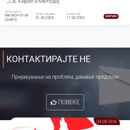
„Св. Кирил и Методиј"
ОГЛАС БРОЈ
ОГЛАС ОБЈАВА
ОГЛАС РОК
MK-MOF-01-W-
ЗАВРШЕН
01.04.2026
17.04.2026
26-RFQ.
КОНТАКТИРАЈТЕ НЕ
Пријавување на проблем, давање предлози
ПОВЕЌЕ
04.08 2026