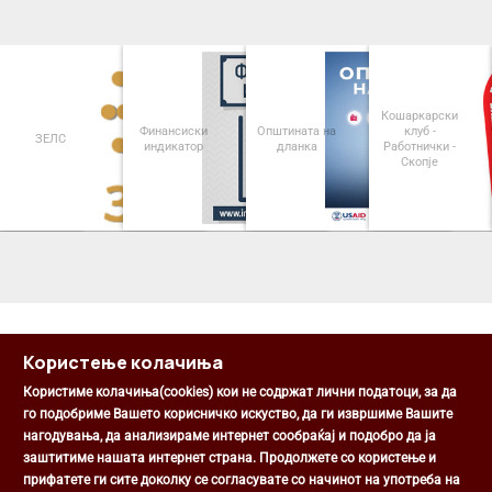
Кошаркарски
Финансиски
Општината на
клуб -
ЗЕЛС
индикатор
дланка
Работнички -
Скопје
<
>
Користење колачиња
Користиме колачиња(cookies) кои не содржат лични податоци, за да
го подобриме Вашето корисничко искуство, да ги извршиме Вашите
нагодувања, да анализираме интернет сообраќај и подобро да ја
Општина Центар
заштитиме нашата интернет страна. Продолжете со користење и
Михаил Цоков бр. 1, Скопје
прифатете ги сите доколку се согласувате со начинот на употреба на