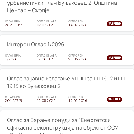
урбанистички план Буњаковец 2, Општина
Центар – Скопје
ОГЛАС БРОЈ
ОГЛАС ОБЈАВА
ОГЛАС РОК
ЗАВРШЕН
26-2160/7
07.07.2026
14.07.2026
Интерен Оглас 1/2026
ОГЛАС БРОЈ
ОГЛАС ОБЈАВА
ОГЛАС РОК
ЗАВРШЕН
1/2026
12.06.2026
25.06.2026
Оглас за јавно излагање УППП за ГП 19.12 и ГП
19.13 во Буњаковец 2
ОГЛАС БРОЈ
ОГЛАС ОБЈАВА
ОГЛАС РОК
ЗАВРШЕН
26-1057/9
12.05.2026
19.05.2026
Оглас за Барање понуди за “Енергетски
ефикасна реконструкција на објектот ООУ