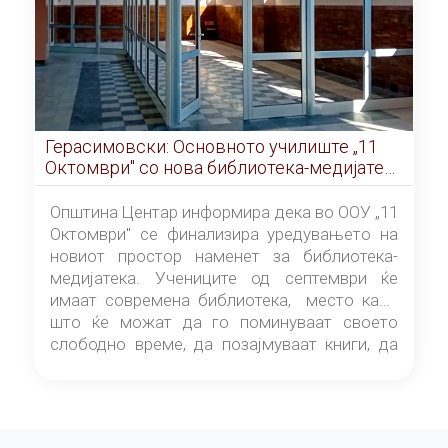
Герасимовски: Основното училиште „11
Октомври" со нова библиотека-медијатека
од септември
Општина Центар информира дека во ООУ „11
Октомври" се финализира уредувањето на
новиот простор наменет за библиотека-
медијатека. Учениците од септември ќе
имаат современа библиотека, место каде
што ќе можат да го поминуваат своето
слободно време, да позајмуваат книги, да
читаат и да разменуваат идеи.