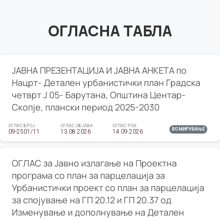
ОГЛАСНА ТАБЛА
ЈАВНА ПРЕЗЕНТАЦИЈА И ЈАВНА АНКЕТА по
Нацрт- Детален урбанистички план Градска
четврт Ј 05- Барутана, Општина Центар-
Скопје, плански период 2025-2030
ОГЛАС БРОЈ
ОГЛАС ОБЈАВА
ОГЛАС РОК
ВО МИРУВАЊЕ
09-2501/11
13.08.2026
14.09.2026
ОГЛАС за Јавно излагање на Проектна
програма со план за парцелација за
Урбанистички проект со план за парцелација
за спојување на ГП 20.12 и ГП 20.37 од
Изменување и дополнување на Детален