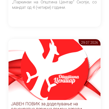
„Паркинзи на Општина Центар“ Скопје, со
мандат од 4 (четири) години.
29.07 2026
ЈАВЕН ПОВИК за доделување на
еднократна парична помош заради