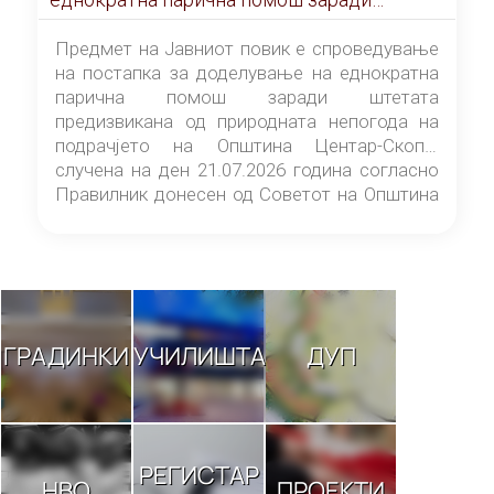
штетата предизвикана од природната
непогода на подрачјето на Општина
Предмет на Јавниот повик е спроведување
Центар-Скопје случена на ден 21.07.2026
на постапка за доделување на еднократна
година
парична помош заради штетата
предизвикана од природната непогода на
подрачјето на Општина Центар-Скопје
случена на ден 21.07.2026 година согласно
Правилник донесен од Советот на Општина
Центар-Скопје („Службен гласник на
Општина Центар-Скопје“ број 9/26).
ГРАДИНКИ
УЧИЛИШТА
ДУП
РЕГИСТАР
НВО
ПРОЕКТИ