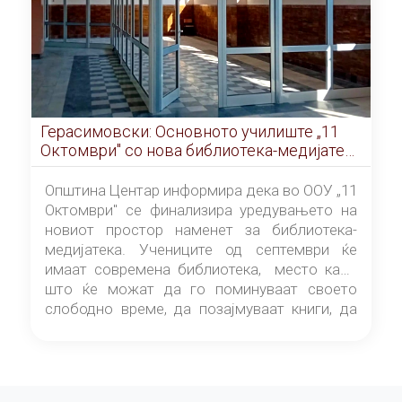
Герасимовски: Основното училиште „11
Октомври" со нова библиотека-медијатека
од септември
Општина Центар информира дека во ООУ „11
Октомври" се финализира уредувањето на
новиот простор наменет за библиотека-
медијатека. Учениците од септември ќе
имаат современа библиотека, место каде
што ќе можат да го поминуваат своето
слободно време, да позајмуваат книги, да
читаат и да разменуваат идеи.