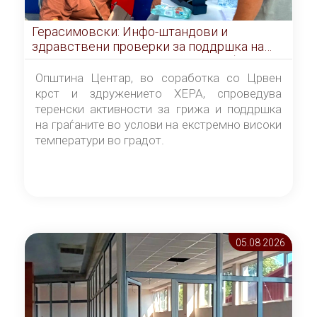
Герасимовски: Инфо-штандови и
здравствени проверки за поддршка на
граѓаните во услови на топлотен бран
Општина Центар, во соработка со Црвен
крст и здружението ХЕРА, спроведува
теренски активности за грижа и поддршка
на граѓаните во услови на екстремно високи
температури во градот.
05.08 2026