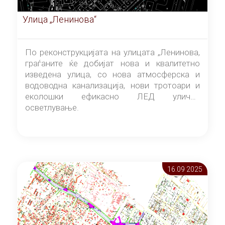
Улица „Ленинова“
По реконструкцијата на улицата „Ленинова,
граѓаните ќе добијат нова и квалитетно
изведена улица, со нова атмосферска и
водоводна канализација, нови тротоари и
еколошки ефикасно ЛЕД улично
осветлување.
16.09 2025