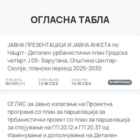
ОГЛАСНА ТАБЛА
ЈАВНА ПРЕЗЕНТАЦИЈА И ЈАВНА АНКЕТА по
Нацрт- Детален урбанистички план Градска
четврт Ј 05- Барутана, Општина Центар-
Скопје, плански период 2025-2030
ОГЛАС БРОЈ
ОГЛАС ОБЈАВА
ОГЛАС РОК
ВО МИРУВАЊЕ
09-2501/11
13.08.2026
14.09.2026
ОГЛАС за Јавно излагање на Проектна
програма со план за парцелација за
Урбанистички проект со план за парцелација
за спојување на ГП 20.12 и ГП 20.37 од
Изменување и дополнување на Детален