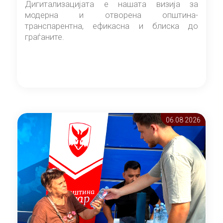
Дигитализацијата е нашата визија за
модерна и отворена општина-
транспарентна, ефикасна и блиска до
граѓаните.
06.08 2026