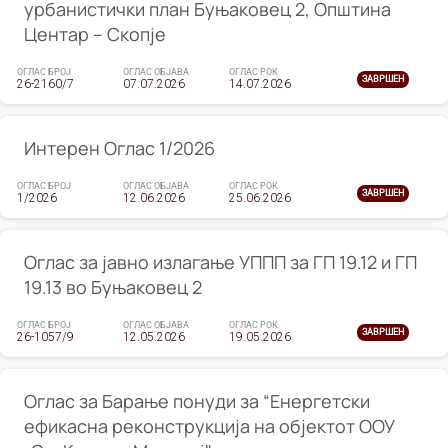
урбанистички план Буњаковец 2, Општина
Центар – Скопје
ОГЛАС БРОЈ
ОГЛАС ОБЈАВА
ОГЛАС РОК
ЗАВРШЕН
26-2160/7
07.07.2026
14.07.2026
Интерен Оглас 1/2026
ОГЛАС БРОЈ
ОГЛАС ОБЈАВА
ОГЛАС РОК
ЗАВРШЕН
1/2026
12.06.2026
25.06.2026
Оглас за јавно излагање УППП за ГП 19.12 и ГП
19.13 во Буњаковец 2
ОГЛАС БРОЈ
ОГЛАС ОБЈАВА
ОГЛАС РОК
ЗАВРШЕН
26-1057/9
12.05.2026
19.05.2026
Оглас за Барање понуди за “Енергетски
ефикасна реконструкција на објектот ООУ