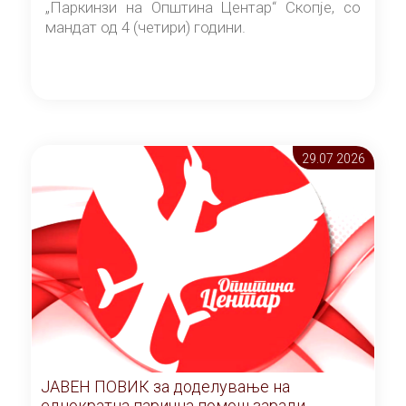
„Паркинзи на Општина Центар“ Скопје, со
мандат од 4 (четири) години.
29.07 2026
ЈАВЕН ПОВИК за доделување на
еднократна парична помош заради