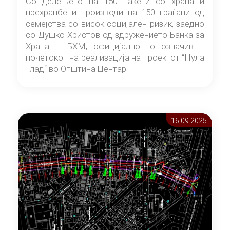
Со делењето на 150 пакети со храна и
прехранбени производи на 150 граѓани од
семејства со висок социјален ризик, заедно
со Душко Христов од здружението Банка за
Храна – БХМ, официјално го означивме
почетокот на реализација на проектот “Нула
Глад“ во Општина Центар
16.09 2025