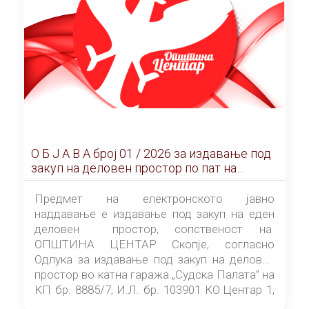
О Б Ј А В А брoj 01 / 2026 за издавање под
закуп на деловен простор по пат на
ЕЛЕКТРОНСКО ЈАВНО НАДДАВАЊЕ
Предмет на електронското јавно
наддавање е издавање под закуп на еден
деловен простор, сопственост на
ОПШТИНА ЦЕНТАР Скопје, согласно
Одлука за издавање под закуп на деловен
простор во катна гаража „Судска Палата” на
КП бр. 8885/7, И.Л. бр. 103901 КО Центар 1,
донесена од страна на Советот на