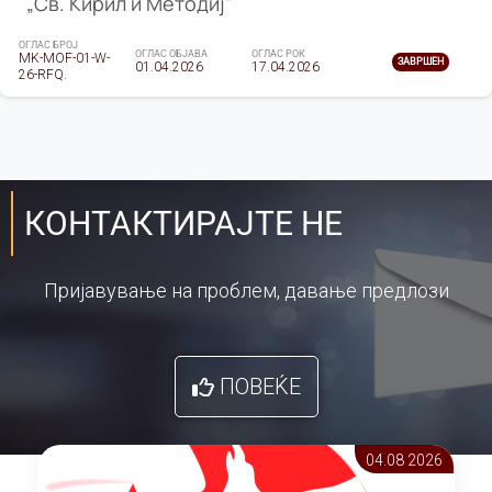
„Св. Кирил и Методиј"
ОГЛАС БРОЈ
ОГЛАС ОБЈАВА
ОГЛАС РОК
MK-MOF-01-W-
ЗАВРШЕН
01.04.2026
17.04.2026
26-RFQ.
КОНТАКТИРАЈТЕ НЕ
Пријавување на проблем, давање предлози
ПОВЕЌЕ
04.08 2026