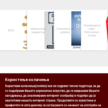
Кошаркарски
Финансиски
Општината на
клуб -
ЗЕЛС
индикатор
дланка
Работнички -
Скопје
<
>
Користење колачиња
Користиме колачиња(cookies) кои не содржат лични податоци, за да
го подобриме Вашето корисничко искуство, да ги извршиме Вашите
нагодувања, да анализираме интернет сообраќај и подобро да ја
Општина Центар
заштитиме нашата интернет страна. Продолжете со користење и
Михаил Цоков бр. 1, Скопје
прифатете ги сите доколку се согласувате со начинот на употреба на