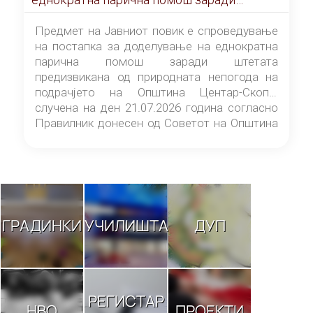
штетата предизвикана од природната
непогода на подрачјето на Општина
Предмет на Јавниот повик е спроведување
Центар-Скопје случена на ден 21.07.2026
на постапка за доделување на еднократна
година
парична помош заради штетата
предизвикана од природната непогода на
подрачјето на Општина Центар-Скопје
случена на ден 21.07.2026 година согласно
Правилник донесен од Советот на Општина
Центар-Скопје („Службен гласник на
Општина Центар-Скопје“ број 9/26).
ГРАДИНКИ
УЧИЛИШТА
ДУП
РЕГИСТАР
НВО
ПРОЕКТИ