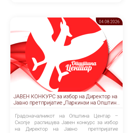
ОПШТИНА ЦЕНТАР Скопје Скопје
(„Службен гласник на Општина Центар
Скопје” број 9/2026), за времетраење од 3
04.08 2026
(три) години од денот на потпишувањето на
Договорот за закуп со најповолниот
понудувач.
ЈАВЕН КОНКУРС за избор на Директор на
Јавно претпријатие „Паркинзи на Општина
Центар“ – Скопје
Градоначалникот на Општина Центар –
Скопје распишува Јавен конкурс за избор
на Директор на Јавно претпријатие