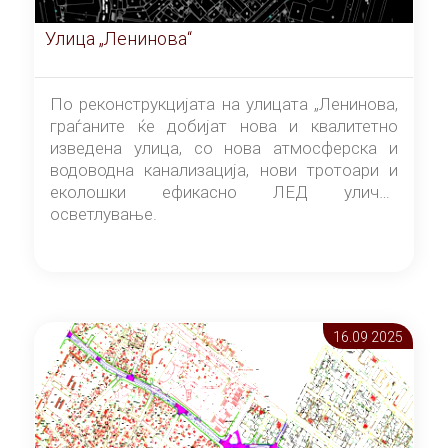
Улица „Ленинова“
По реконструкцијата на улицата „Ленинова,
граѓаните ќе добијат нова и квалитетно
изведена улица, со нова атмосферска и
водоводна канализација, нови тротоари и
еколошки ефикасно ЛЕД улично
осветлување.
16.09 2025