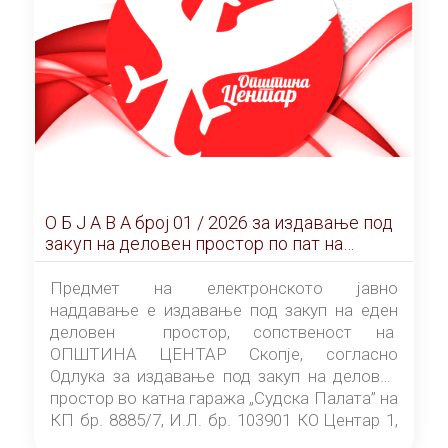
О Б Ј А В А брoj 01 / 2026 за издавање под
закуп на деловен простор по пат на
ЕЛЕКТРОНСКО ЈАВНО НАДДАВАЊЕ
Предмет на електронското јавно
наддавање е издавање под закуп на еден
деловен простор, сопственост на
ОПШТИНА ЦЕНТАР Скопје, согласно
Одлука за издавање под закуп на деловен
простор во катна гаража „Судска Палата” на
КП бр. 8885/7, И.Л. бр. 103901 КО Центар 1,
донесена од страна на Советот на