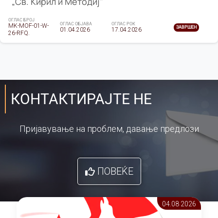
„Св. Кирил и Методиј"
ОГЛАС БРОЈ
ОГЛАС ОБЈАВА
ОГЛАС РОК
MK-MOF-01-W-
ЗАВРШЕН
01.04.2026
17.04.2026
26-RFQ.
КОНТАКТИРАЈТЕ НЕ
Пријавување на проблем, давање предлози
ПОВЕЌЕ
04.08 2026