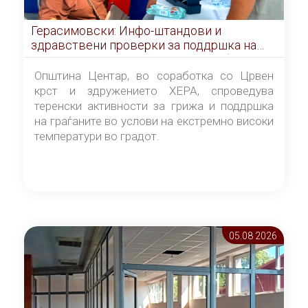
Герасимовски: Инфо-штандови и
здравствени проверки за поддршка на
граѓаните во услови на топлотен бран
Општина Центар, во соработка со Црвен
крст и здружението ХЕРА, спроведува
теренски активности за грижа и поддршка
на граѓаните во услови на екстремно високи
температури во градот.
05.08 2026