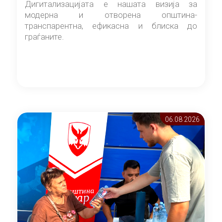
Дигитализацијата е нашата визија за
модерна и отворена општина-
транспарентна, ефикасна и блиска до
граѓаните.
06.08 2026