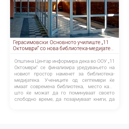
Герасимовски: Основното училиште „11
Октомври" со нова библиотека-медијатека
од септември
Општина Центар информира дека во ООУ „11
Октомври" се финализира уредувањето на
новиот простор наменет за библиотека-
медијатека. Учениците од септември ќе
имаат современа библиотека, место каде
што ќе можат да го поминуваат своето
слободно време, да позајмуваат книги, да
читаат и да разменуваат идеи.