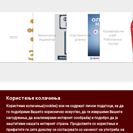
Кошаркарски
Финансиски
Општината на
клуб -
ЗЕЛС
индикатор
дланка
Работнички -
Скопје
<
>
Користење колачиња
Користиме колачиња(cookies) кои не содржат лични податоци, за да
го подобриме Вашето корисничко искуство, да ги извршиме Вашите
нагодувања, да анализираме интернет сообраќај и подобро да ја
Општина Центар
заштитиме нашата интернет страна. Продолжете со користење и
Михаил Цоков бр. 1, Скопје
прифатете ги сите доколку се согласувате со начинот на употреба на