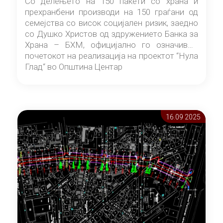
Со делењето на 150 пакети со храна и
прехранбени производи на 150 граѓани од
семејства со висок социјален ризик, заедно
со Душко Христов од здружението Банка за
Храна – БХМ, официјално го означивме
почетокот на реализација на проектот “Нула
Глад“ во Општина Центар
16.09 2025