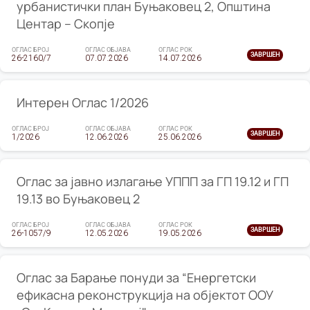
урбанистички план Буњаковец 2, Општина
Центар – Скопје
ОГЛАС БРОЈ
ОГЛАС ОБЈАВА
ОГЛАС РОК
ЗАВРШЕН
26-2160/7
07.07.2026
14.07.2026
Интерен Оглас 1/2026
ОГЛАС БРОЈ
ОГЛАС ОБЈАВА
ОГЛАС РОК
ЗАВРШЕН
1/2026
12.06.2026
25.06.2026
Оглас за јавно излагање УППП за ГП 19.12 и ГП
19.13 во Буњаковец 2
ОГЛАС БРОЈ
ОГЛАС ОБЈАВА
ОГЛАС РОК
ЗАВРШЕН
26-1057/9
12.05.2026
19.05.2026
Оглас за Барање понуди за “Енергетски
ефикасна реконструкција на објектот ООУ