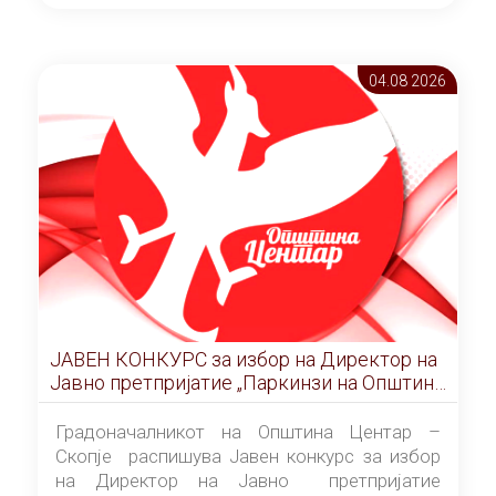
ОПШТИНА ЦЕНТАР Скопје Скопје
(„Службен гласник на Општина Центар
Скопје” број 9/2026), за времетраење од 3
04.08 2026
(три) години од денот на потпишувањето на
Договорот за закуп со најповолниот
понудувач.
ЈАВЕН КОНКУРС за избор на Директор на
Јавно претпријатие „Паркинзи на Општина
Центар“ – Скопје
Градоначалникот на Општина Центар –
Скопје распишува Јавен конкурс за избор
на Директор на Јавно претпријатие