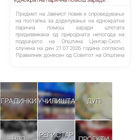
штетата предизвикана од природната
непогода на подрачјето на Општина
Предмет на Јавниот повик е спроведување
Центар-Скопје случена на ден 21.07.2026
на постапка за доделување на еднократна
година
парична помош заради штетата
предизвикана од природната непогода на
подрачјето на Општина Центар-Скопје
случена на ден 21.07.2026 година согласно
Правилник донесен од Советот на Општина
Центар-Скопје („Службен гласник на
Општина Центар-Скопје“ број 9/26).
ГРАДИНКИ
УЧИЛИШТА
ДУП
РЕГИСТАР
НВО
ПРОЕКТИ