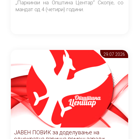
„Паркинзи на Општина Центар“ Скопје, со
мандат од 4 (четири) години.
29.07 2026
ЈАВЕН ПОВИК за доделување на
еднократна парична помош заради