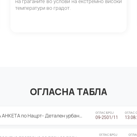
на граѓаните во услови на екстремно високи
температури во градот.
ОГЛАСНА ТАБЛА
ОГЛАС БРОЈ
ОГЛАС 
ЈАВНА ПРЕЗЕНТАЦИЈА И ЈАВНА АНКЕТА по Нацрт- Детален урбанистички план Градска четврт Ј 05- Барутана, Општина Центар- Скопје, плански период 2025-2030
09-2501/11
13.08
ОГЛАС БРОЈ
ОГЛА