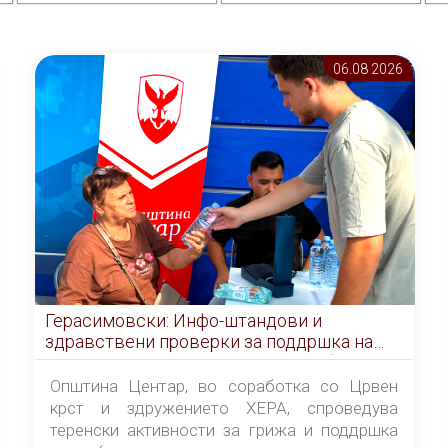
06.08 2026
Герасимовски: Инфо-штандови и
здравствени проверки за поддршка на
граѓаните во услови на топлотен бран
Општина Центар, во соработка со Црвен
крст и здружението ХЕРА, спроведува
теренски активности за грижа и поддршка