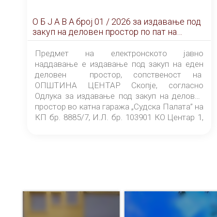
О Б Ј А В А брoj 01 / 2026 за издавање под
закуп на деловен простор по пат на
ЕЛЕКТРОНСКО ЈАВНО НАДДАВАЊЕ
Предмет на електронското јавно
наддавање е издавање под закуп на еден
деловен простор, сопственост на
ОПШТИНА ЦЕНТАР Скопје, согласно
Одлука за издавање под закуп на деловен
простор во катна гаража „Судска Палата” на
КП бр. 8885/7, И.Л. бр. 103901 КО Центар 1,
донесена од страна на Советот на
ОПШТИНА ЦЕНТАР Скопје Скопје
(„Службен гласник на Општина Центар
Скопје” број 9/2026), за времетраење од 3
(три) години од денот на потпишувањето на
Договорот за закуп со најповолниот
понудувач.