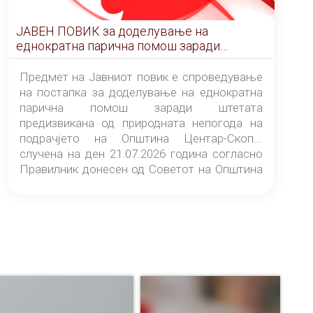
ЈАВЕН ПОВИК за доделување на
еднократна парична помош заради
штетата предизвикана од природната
непогода на подрачјето на Општина
Предмет на Јавниот повик е спроведување
Центар-Скопје случена на ден 21.07.2026
на постапка за доделување на еднократна
година
парична помош заради штетата
предизвикана од природната непогода на
подрачјето на Општина Центар-Скопје
случена на ден 21.07.2026 година согласно
Правилник донесен од Советот на Општина
Центар-Скопје („Службен гласник на
Општина Центар-Скопје“ број 9/26).