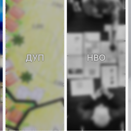
ДУП
НВО