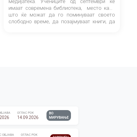
медијатека. Учениците од септември ќе
имаат современа библиотека, место каде
што ќе можат да го поминуваат своето
слободно време, да позајмуваат книги, да
читаат и да разменуваат идеи.
ОБЈАВА
ОГЛАС РОК
ВО
.2026
14.09.2026
МИРУВАЊЕ
С ОБЈАВА
ОГЛАС РОК