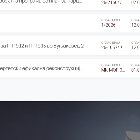
ОГЛАС за Јавно излагање на Проектна програма со план за парцелација за Урбанистички проект со план за парцелација за спојување на ГП 20.12 и ГП 20.37 од Изменување и дополнување на Детален урбанистички план Буњаковец 2, Општина Центар – Скопје
26-2160/7
07.0
ОГЛАС БРОЈ
ОГЛА
1/2026
12.0
ОГЛАС БРОЈ
ОГЛА
а ГП 19.12 и ГП 19.13 во Буњаковец 2
26-1057/9
12.0
ОГЛАС БРОЈ
ОГЛА
Оглас за Барање понуди за “Енергетски ефикасна реконструкција на објектот ООУ „Св. Кирил и Методиј"
MK-MOF-01-W-26-RFQ.
01.0