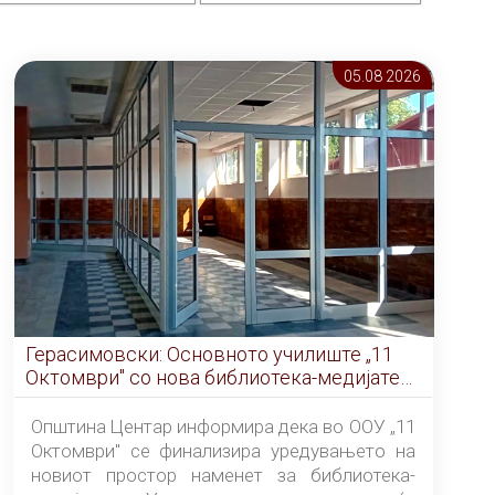
05.08 2026
Герасимовски: Основното училиште „11
Октомври" со нова библиотека-медијатека
од септември
Општина Центар информира дека во ООУ „11
Октомври" се финализира уредувањето на
новиот простор наменет за библиотека-