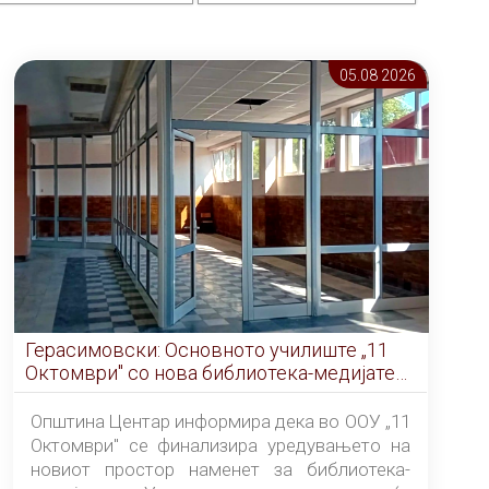
05.08 2026
Герасимовски: Основното училиште „11
Октомври" со нова библиотека-медијатека
од септември
Општина Центар информира дека во ООУ „11
Октомври" се финализира уредувањето на
новиот простор наменет за библиотека-