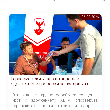
06.08 2026
Герасимовски: Инфо-штандови и
здравствени проверки за поддршка на
граѓаните во услови на топлотен бран
Општина Центар, во соработка со Црвен
крст и здружението ХЕРА, спроведува
теренски активности за грижа и поддршка