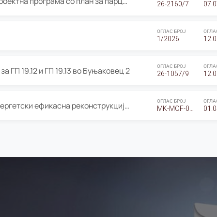
ОГЛАС за Јавно излагање на Проектна програма со план за парцелација за Урбанистички проект со план за парцелација за спојување на ГП 20.12 и ГП 20.37 од Изменување и дополнување на Детален урбанистички план Буњаковец 2, Општина Центар – Скопје
26-2160/7
07.0
ОГЛАС БРОЈ
ОГЛА
1/2026
12.0
ОГЛАС БРОЈ
ОГЛА
а ГП 19.12 и ГП 19.13 во Буњаковец 2
26-1057/9
12.0
ОГЛАС БРОЈ
ОГЛА
Оглас за Барање понуди за “Енергетски ефикасна реконструкција на објектот ООУ „Св. Кирил и Методиј"
MK-MOF-01-W-26-RFQ.
01.0