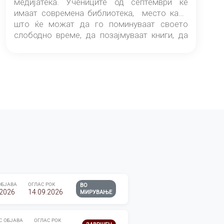
медијатека. Учениците од септември ќе
имаат современа библиотека, место каде
што ќе можат да го поминуваат своето
слободно време, да позајмуваат книги, да
читаат и да разменуваат идеи.
ОБЈАВА
ОГЛАС РОК
ВО
.2026
14.09.2026
МИРУВАЊЕ
С ОБЈАВА
ОГЛАС РОК