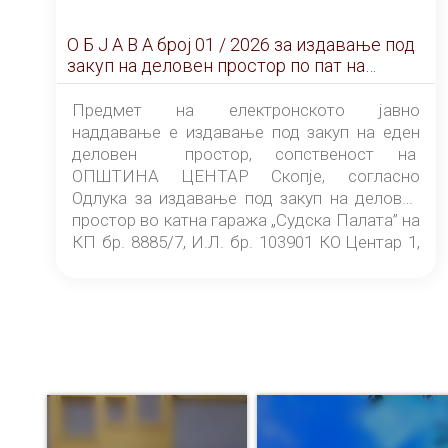
О Б Ј А В А брoj 01 / 2026 за издавање под
закуп на деловен простор по пат на
ЕЛЕКТРОНСКО ЈАВНО НАДДАВАЊЕ
Предмет на електронското јавно
наддавање е издавање под закуп на еден
деловен простор, сопственост на
ОПШТИНА ЦЕНТАР Скопје, согласно
Одлука за издавање под закуп на деловен
простор во катна гаража „Судска Палата” на
КП бр. 8885/7, И.Л. бр. 103901 КО Центар 1,
донесена од страна на Советот на
ОПШТИНА ЦЕНТАР Скопје Скопје
(„Службен гласник на Општина Центар
Скопје” број 9/2026), за времетраење од 3
(три) години од денот на потпишувањето на
Договорот за закуп со најповолниот
понудувач.