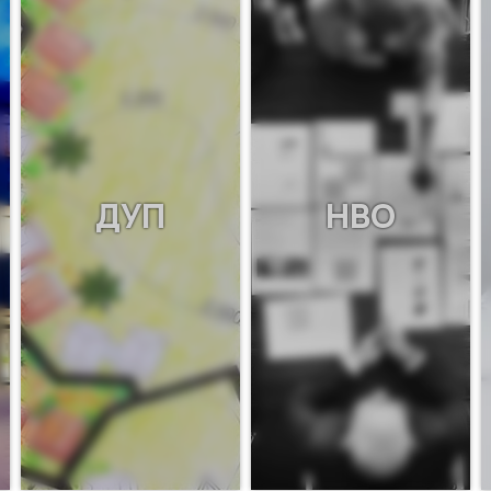
ДУП
НВО