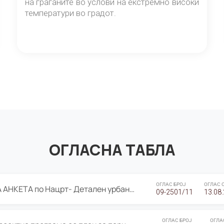
на граѓаните во услови на екстремно високи
температури во градот.
ОГЛАСНА ТАБЛА
ОГЛАС БРОЈ
ОГЛАС 
ЈАВНА ПРЕЗЕНТАЦИЈА И ЈАВНА АНКЕТА по Нацрт- Детален урбанистички план Градска четврт Ј 05- Барутана, Општина Центар- Скопје, плански период 2025-2030
09-2501/11
13.08
ОГЛАС БРОЈ
ОГЛА