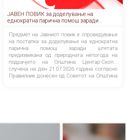
ЈАВЕН ПОВИК за доделување на
еднократна парична помош заради
штетата предизвикана од природната
непогода на подрачјето на Општина
Предмет на Јавниот повик е спроведување
Центар-Скопје случена на ден 21.07.2026
на постапка за доделување на еднократна
година
парична помош заради штетата
предизвикана од природната непогода на
подрачјето на Општина Центар-Скопје
случена на ден 21.07.2026 година согласно
Правилник донесен од Советот на Општина
Центар-Скопје („Службен гласник на
Општина Центар-Скопје“ број 9/26).