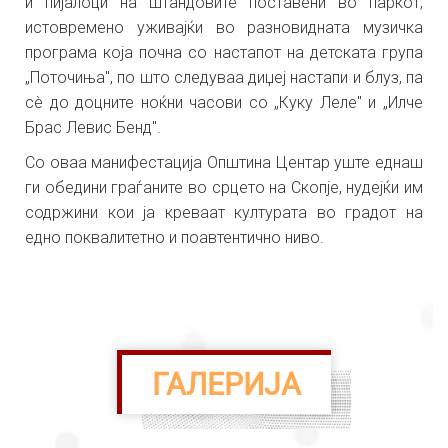
и пијалоци на штандовите поставени во паркот,
истовремено уживајќи во разновидната музичка
програма која почна со настапот на детската група
„Поточиња", по што следуваа диџеј настапи и блуз, па
сè до доцните ноќни часови со „Куку Леле" и „Илче
Брас Левис Бенд".
Со оваа манифестација Општина Центар уште еднаш
ги обедини граѓаните во срцето на Скопје, нудејќи им
содржини кои ја креваат културата во градот на
едно поквалитетно и поавтентично ниво.
ГАЛЕРИЈА