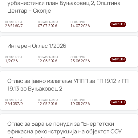
урбанистички план Буњаковец 2, Општина
Центар – Скопје
ОГЛАС БРОЈ
ОГЛАС ОБЈАВА
ОГЛАС РОК
ЗАВРШЕН
26-2160/7
07.07.2026
14.07.2026
Интерен Оглас 1/2026
ОГЛАС БРОЈ
ОГЛАС ОБЈАВА
ОГЛАС РОК
ЗАВРШЕН
1/2026
12.06.2026
25.06.2026
Оглас за јавно излагање УППП за ГП 19.12 и ГП
19.13 во Буњаковец 2
ОГЛАС БРОЈ
ОГЛАС ОБЈАВА
ОГЛАС РОК
ЗАВРШЕН
26-1057/9
12.05.2026
19.05.2026
Оглас за Барање понуди за “Енергетски
ефикасна реконструкција на објектот ООУ