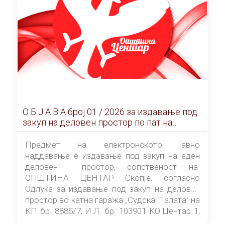
О Б Ј А В А брoj 01 / 2026 за издавање под
закуп на деловен простор по пат на
ЕЛЕКТРОНСКО ЈАВНО НАДДАВАЊЕ
Предмет на електронското јавно
наддавање е издавање под закуп на еден
деловен простор, сопственост на
ОПШТИНА ЦЕНТАР Скопје, согласно
Одлука за издавање под закуп на деловен
простор во катна гаража „Судска Палата” на
КП бр. 8885/7, И.Л. бр. 103901 КО Центар 1,
донесена од страна на Советот на