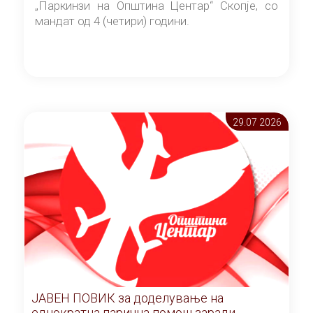
„Паркинзи на Општина Центар“ Скопје, со
мандат од 4 (четири) години.
29.07 2026
ЈАВЕН ПОВИК за доделување на
еднократна парична помош заради