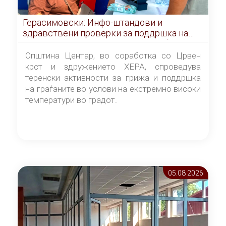
Герасимовски: Инфо-штандови и
здравствени проверки за поддршка на
граѓаните во услови на топлотен бран
Општина Центар, во соработка со Црвен
крст и здружението ХЕРА, спроведува
теренски активности за грижа и поддршка
на граѓаните во услови на екстремно високи
температури во градот.
05.08 2026