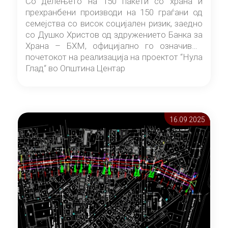
Со делењето на 150 пакети со храна и
прехранбени производи на 150 граѓани од
семејства со висок социјален ризик, заедно
со Душко Христов од здружението Банка за
Храна – БХМ, официјално го означивме
почетокот на реализација на проектот “Нула
Глад“ во Општина Центар
16.09 2025