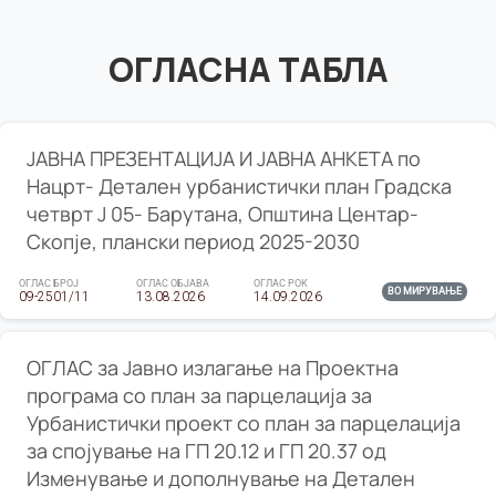
ОГЛАСНА ТАБЛА
ЈАВНА ПРЕЗЕНТАЦИЈА И ЈАВНА АНКЕТА по
Нацрт- Детален урбанистички план Градска
четврт Ј 05- Барутана, Општина Центар-
Скопје, плански период 2025-2030
ОГЛАС БРОЈ
ОГЛАС ОБЈАВА
ОГЛАС РОК
ВО МИРУВАЊЕ
09-2501/11
13.08.2026
14.09.2026
ОГЛАС за Јавно излагање на Проектна
програма со план за парцелација за
Урбанистички проект со план за парцелација
за спојување на ГП 20.12 и ГП 20.37 од
Изменување и дополнување на Детален