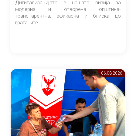
Дигитализацијата е нашата визија за
модерна и отворена општина-
транспарентна, ефикасна и блиска до
граѓаните.
06.08 2026