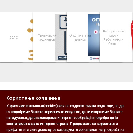
Кошаркарски
Финансиски
Општината на
клуб -
ЗЕЛС
индикатор
дланка
Работнички -
Скопје
<
>
Користење колачиња
Користиме колачиња(cookies) кои не содржат лични податоци, за да
го подобриме Вашето корисничко искуство, да ги извршиме Вашите
нагодувања, да анализираме интернет сообраќај и подобро да ја
Општина Центар
заштитиме нашата интернет страна. Продолжете со користење и
Михаил Цоков бр. 1, Скопје
прифатете ги сите доколку се согласувате со начинот на употреба на