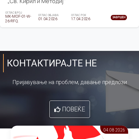
„Св. Кирил и Методиј"
ОГЛАС БРОЈ
ОГЛАС ОБЈАВА
ОГЛАС РОК
MK-MOF-01-W-
ЗАВРШЕН
01.04.2026
17.04.2026
26-RFQ.
КОНТАКТИРАЈТЕ НЕ
Пријавување на проблем, давање предлози
ПОВЕЌЕ
04.08 2026