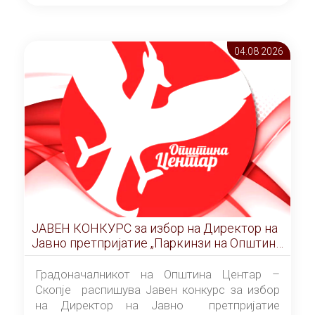
ОПШТИНА ЦЕНТАР Скопје Скопје
(„Службен гласник на Општина Центар
Скопје” број 9/2026), за времетраење од 3
04.08 2026
(три) години од денот на потпишувањето на
Договорот за закуп со најповолниот
понудувач.
ЈАВЕН КОНКУРС за избор на Директор на
Јавно претпријатие „Паркинзи на Општина
Центар“ – Скопје
Градоначалникот на Општина Центар –
Скопје распишува Јавен конкурс за избор
на Директор на Јавно претпријатие