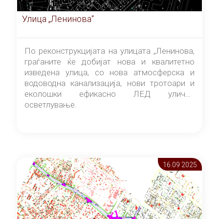
Улица „Ленинова“
По реконструкцијата на улицата „Ленинова,
граѓаните ќе добијат нова и квалитетно
изведена улица, со нова атмосферска и
водоводна канализација, нови тротоари и
еколошки ефикасно ЛЕД улично
осветлување.
16.09 2025