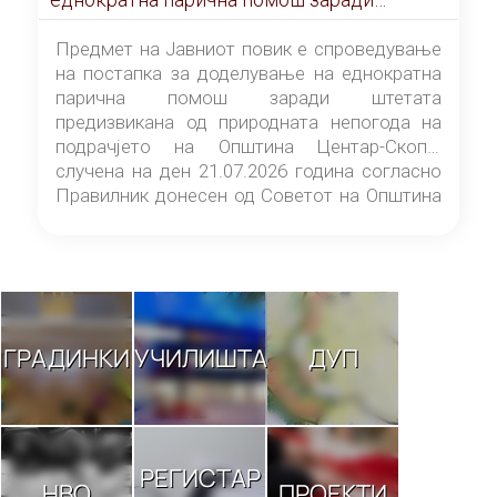
штетата предизвикана од природната
непогода на подрачјето на Општина
Предмет на Јавниот повик е спроведување
Центар-Скопје случена на ден 21.07.2026
на постапка за доделување на еднократна
година
парична помош заради штетата
предизвикана од природната непогода на
подрачјето на Општина Центар-Скопје
случена на ден 21.07.2026 година согласно
Правилник донесен од Советот на Општина
Центар-Скопје („Службен гласник на
Општина Центар-Скопје“ број 9/26).
ГРАДИНКИ
УЧИЛИШТА
ДУП
РЕГИСТАР
НВО
ПРОЕКТИ