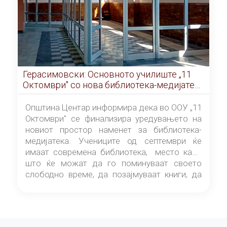
Герасимовски: Основното училиште „11
Октомври" со нова библиотека-медијатека
од септември
Општина Центар информира дека во ООУ „11
Октомври" се финализира уредувањето на
новиот простор наменет за библиотека-
медијатека. Учениците од септември ќе
имаат современа библиотека, место каде
што ќе можат да го поминуваат своето
слободно време, да позајмуваат книги, да
читаат и да разменуваат идеи.