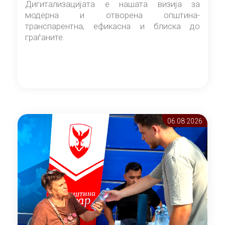
Дигитализацијата е нашата визија за
модерна и отворена општина-
транспарентна, ефикасна и блиска до
граѓаните.
06.08 2026