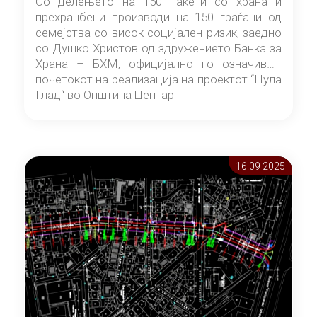
Со делењето на 150 пакети со храна и
прехранбени производи на 150 граѓани од
семејства со висок социјален ризик, заедно
со Душко Христов од здружението Банка за
Храна – БХМ, официјално го означивме
почетокот на реализација на проектот “Нула
Глад“ во Општина Центар
16.09 2025