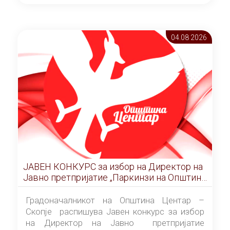
ОПШТИНА ЦЕНТАР Скопје Скопје
(„Службен гласник на Општина Центар
Скопје” број 9/2026), за времетраење од 3
04.08 2026
(три) години од денот на потпишувањето на
Договорот за закуп со најповолниот
понудувач.
ЈАВЕН КОНКУРС за избор на Директор на
Јавно претпријатие „Паркинзи на Општина
Центар“ – Скопје
Градоначалникот на Општина Центар –
Скопје распишува Јавен конкурс за избор
на Директор на Јавно претпријатие