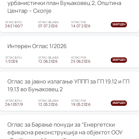
урбанистички план Буњаковец 2, Општина
Центар – Скопје
ОГЛАС БРОЈ
ОГЛАС ОБЈАВА
ОГЛАС РОК
ЗАВРШЕН
26-2160/7
07.07.2026
14.07.2026
Интерен Оглас 1/2026
ОГЛАС БРОЈ
ОГЛАС ОБЈАВА
ОГЛАС РОК
ЗАВРШЕН
1/2026
12.06.2026
25.06.2026
Оглас за јавно излагање УППП за ГП 19.12 и ГП
19.13 во Буњаковец 2
ОГЛАС БРОЈ
ОГЛАС ОБЈАВА
ОГЛАС РОК
ЗАВРШЕН
26-1057/9
12.05.2026
19.05.2026
Оглас за Барање понуди за “Енергетски
ефикасна реконструкција на објектот ООУ