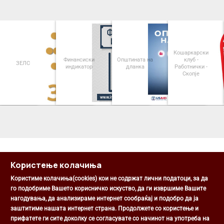
Кошаркарски
Финансиски
Општината на
клуб -
ЗЕЛС
индикатор
дланка
Работнички -
Скопје
<
>
Користење колачиња
Користиме колачиња(cookies) кои не содржат лични податоци, за да
го подобриме Вашето корисничко искуство, да ги извршиме Вашите
нагодувања, да анализираме интернет сообраќај и подобро да ја
Општина Центар
заштитиме нашата интернет страна. Продолжете со користење и
Михаил Цоков бр. 1, Скопје
прифатете ги сите доколку се согласувате со начинот на употреба на