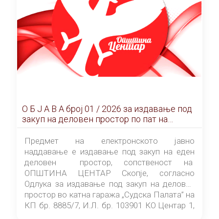
О Б Ј А В А брoj 01 / 2026 за издавање под
закуп на деловен простор по пат на
ЕЛЕКТРОНСКО ЈАВНО НАДДАВАЊЕ
Предмет на електронското јавно
наддавање е издавање под закуп на еден
деловен простор, сопственост на
ОПШТИНА ЦЕНТАР Скопје, согласно
Одлука за издавање под закуп на деловен
простор во катна гаража „Судска Палата” на
КП бр. 8885/7, И.Л. бр. 103901 КО Центар 1,
донесена од страна на Советот на