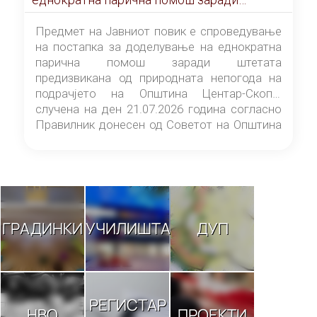
штетата предизвикана од природната
непогода на подрачјето на Општина
Предмет на Јавниот повик е спроведување
Центар-Скопје случена на ден 21.07.2026
на постапка за доделување на еднократна
година
парична помош заради штетата
предизвикана од природната непогода на
подрачјето на Општина Центар-Скопје
случена на ден 21.07.2026 година согласно
Правилник донесен од Советот на Општина
Центар-Скопје („Службен гласник на
Општина Центар-Скопје“ број 9/26).
ГРАДИНКИ
УЧИЛИШТА
ДУП
РЕГИСТАР
НВО
ПРОЕКТИ