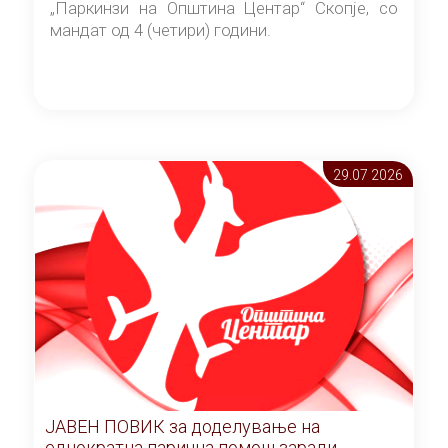
„Паркинзи на Општина Центар“ Скопје, со
мандат од 4 (четири) години.
29.07 2026
ЈАВЕН ПОВИК за доделување на
еднократна парична помош заради