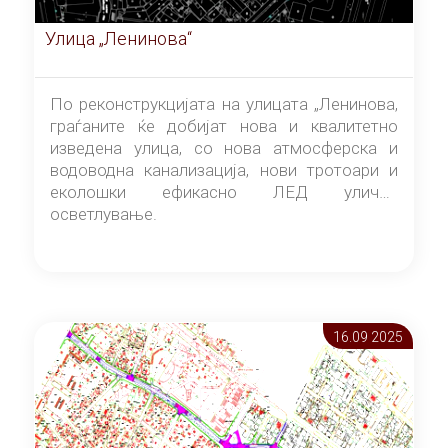
Улица „Ленинова“
По реконструкцијата на улицата „Ленинова,
граѓаните ќе добијат нова и квалитетно
изведена улица, со нова атмосферска и
водоводна канализација, нови тротоари и
еколошки ефикасно ЛЕД улично
осветлување.
16.09 2025