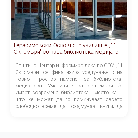
Герасимовски: Основното училиште „11
Октомври" со нова библиотека-медијатека
од септември
Општина Центар информира дека во ООУ „11
Октомври" се финализира уредувањето на
новиот простор наменет за библиотека-
медијатека. Учениците од септември ќе
имаат современа библиотека, место каде
што ќе можат да го поминуваат своето
слободно време, да позајмуваат книги, да
читаат и да разменуваат идеи.