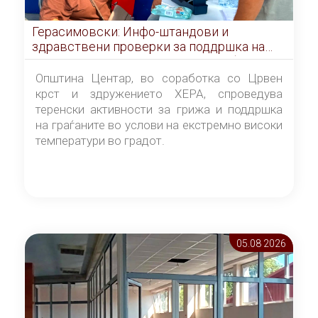
Герасимовски: Инфо-штандови и
здравствени проверки за поддршка на
граѓаните во услови на топлотен бран
Општина Центар, во соработка со Црвен
крст и здружението ХЕРА, спроведува
теренски активности за грижа и поддршка
на граѓаните во услови на екстремно високи
температури во градот.
05.08 2026