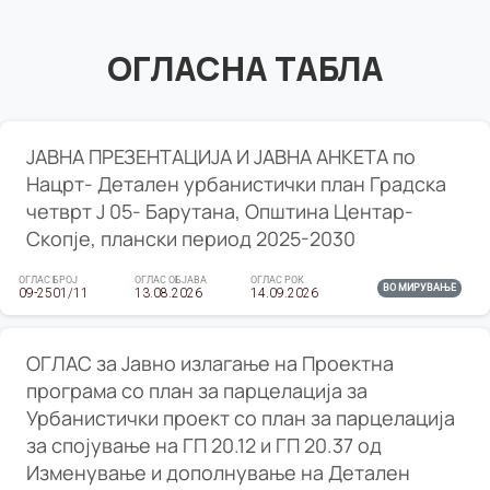
ОГЛАСНА ТАБЛА
ЈАВНА ПРЕЗЕНТАЦИЈА И ЈАВНА АНКЕТА по
Нацрт- Детален урбанистички план Градска
четврт Ј 05- Барутана, Општина Центар-
Скопје, плански период 2025-2030
ОГЛАС БРОЈ
ОГЛАС ОБЈАВА
ОГЛАС РОК
ВО МИРУВАЊЕ
09-2501/11
13.08.2026
14.09.2026
ОГЛАС за Јавно излагање на Проектна
програма со план за парцелација за
Урбанистички проект со план за парцелација
за спојување на ГП 20.12 и ГП 20.37 од
Изменување и дополнување на Детален