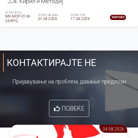
„Св. Кирил и Методиј"
ОГЛАС БРОЈ
ОГЛАС ОБЈАВА
ОГЛАС РОК
MK-MOF-01-W-
ЗАВРШЕН
01.04.2026
17.04.2026
26-RFQ.
КОНТАКТИРАЈТЕ НЕ
Пријавување на проблем, давање предлози
ПОВЕЌЕ
04.08 2026