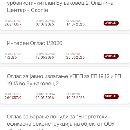
урбанистички план Буњаковец 2, Општина
Центар – Скопје
ОГЛАС БРОЈ
ОГЛАС ОБЈАВА
ОГЛАС РОК
ЗАВРШЕН
26-2160/7
07.07.2026
14.07.2026
Интерен Оглас 1/2026
ОГЛАС БРОЈ
ОГЛАС ОБЈАВА
ОГЛАС РОК
ЗАВРШЕН
1/2026
12.06.2026
25.06.2026
Оглас за јавно излагање УППП за ГП 19.12 и ГП
19.13 во Буњаковец 2
ОГЛАС БРОЈ
ОГЛАС ОБЈАВА
ОГЛАС РОК
ЗАВРШЕН
26-1057/9
12.05.2026
19.05.2026
Оглас за Барање понуди за “Енергетски
ефикасна реконструкција на објектот ООУ