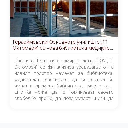
Герасимовски: Основното училиште „11
Октомври" со нова библиотека-медијатека
од септември
Општина Центар информира дека во ООУ „11
Октомври" се финализира уредувањето на
новиот простор наменет за библиотека-
медијатека. Учениците од септември ќе
имаат современа библиотека, место каде
што ќе можат да го поминуваат своето
слободно време, да позајмуваат книги, да
читаат и да разменуваат идеи.