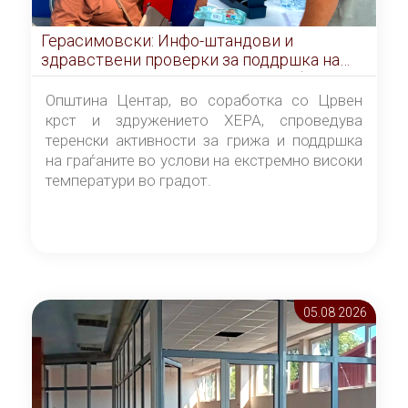
Герасимовски: Инфо-штандови и
здравствени проверки за поддршка на
граѓаните во услови на топлотен бран
Општина Центар, во соработка со Црвен
крст и здружението ХЕРА, спроведува
теренски активности за грижа и поддршка
на граѓаните во услови на екстремно високи
температури во градот.
05.08 2026