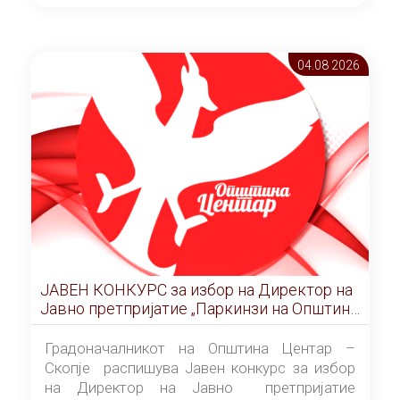
ОПШТИНА ЦЕНТАР Скопје Скопје
(„Службен гласник на Општина Центар
Скопје” број 9/2026), за времетраење од 3
04.08 2026
(три) години од денот на потпишувањето на
Договорот за закуп со најповолниот
понудувач.
ЈАВЕН КОНКУРС за избор на Директор на
Јавно претпријатие „Паркинзи на Општина
Центар“ – Скопје
Градоначалникот на Општина Центар –
Скопје распишува Јавен конкурс за избор
на Директор на Јавно претпријатие