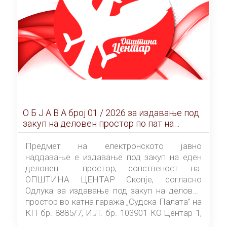
О Б Ј А В А брoj 01 / 2026 за издавање под
закуп на деловен простор по пат на
ЕЛЕКТРОНСКО ЈАВНО НАДДАВАЊЕ
Предмет на електронското јавно
наддавање е издавање под закуп на еден
деловен простор, сопственост на
ОПШТИНА ЦЕНТАР Скопје, согласно
Одлука за издавање под закуп на деловен
простор во катна гаража „Судска Палата” на
КП бр. 8885/7, И.Л. бр. 103901 КО Центар 1,
донесена од страна на Советот на