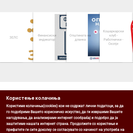
Кошаркарски
Финансиски
Општината на
клуб -
ЗЕЛС
индикатор
дланка
Работнички -
Скопје
<
>
Користење колачиња
Користиме колачиња(cookies) кои не содржат лични податоци, за да
го подобриме Вашето корисничко искуство, да ги извршиме Вашите
нагодувања, да анализираме интернет сообраќај и подобро да ја
Општина Центар
заштитиме нашата интернет страна. Продолжете со користење и
Михаил Цоков бр. 1, Скопје
прифатете ги сите доколку се согласувате со начинот на употреба на