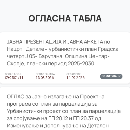
ОГЛАСНА ТАБЛА
ЈАВНА ПРЕЗЕНТАЦИЈА И ЈАВНА АНКЕТА по
Нацрт- Детален урбанистички план Градска
четврт Ј 05- Барутана, Општина Центар-
Скопје, плански период 2025-2030
ОГЛАС БРОЈ
ОГЛАС ОБЈАВА
ОГЛАС РОК
ВО МИРУВАЊЕ
09-2501/11
13.08.2026
14.09.2026
ОГЛАС за Јавно излагање на Проектна
програма со план за парцелација за
Урбанистички проект со план за парцелација
за спојување на ГП 20.12 и ГП 20.37 од
Изменување и дополнување на Детален