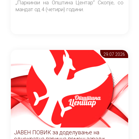
„Паркинзи на Општина Центар“ Скопје, со
мандат од 4 (четири) години.
29.07 2026
ЈАВЕН ПОВИК за доделување на
еднократна парична помош заради