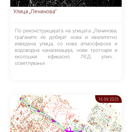
Улица „Ленинова“
По реконструкцијата на улицата „Ленинова,
граѓаните ќе добијат нова и квалитетно
изведена улица, со нова атмосферска и
водоводна канализација, нови тротоари и
еколошки ефикасно ЛЕД улично
осветлување.
16.09 2025