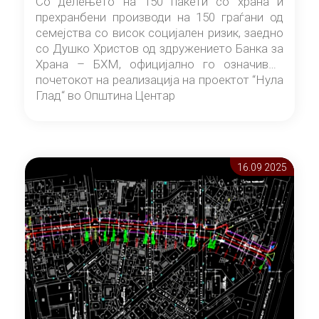
Со делењето на 150 пакети со храна и
прехранбени производи на 150 граѓани од
семејства со висок социјален ризик, заедно
со Душко Христов од здружението Банка за
Храна – БХМ, официјално го означивме
почетокот на реализација на проектот “Нула
Глад“ во Општина Центар
16.09 2025