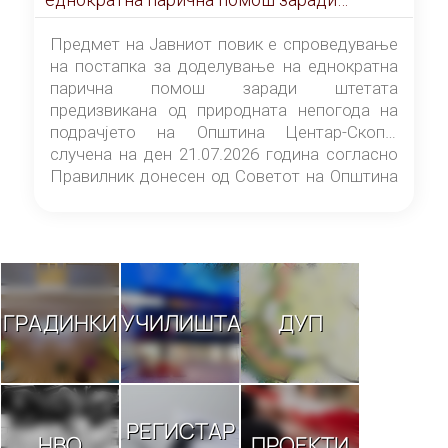
штетата предизвикана од природната
непогода на подрачјето на Општина
Предмет на Јавниот повик е спроведување
Центар-Скопје случена на ден 21.07.2026
на постапка за доделување на еднократна
година
парична помош заради штетата
предизвикана од природната непогода на
подрачјето на Општина Центар-Скопје
случена на ден 21.07.2026 година согласно
Правилник донесен од Советот на Општина
Центар-Скопје („Службен гласник на
Општина Центар-Скопје“ број 9/26).
ГРАДИНКИ
УЧИЛИШТА
ДУП
РЕГИСТАР
НВО
ПРОЕКТИ