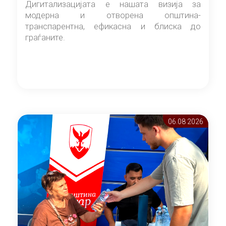
Дигитализацијата е нашата визија за
модерна и отворена општина-
транспарентна, ефикасна и блиска до
граѓаните.
06.08 2026