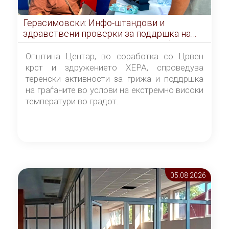
Герасимовски: Инфо-штандови и
здравствени проверки за поддршка на
граѓаните во услови на топлотен бран
Општина Центар, во соработка со Црвен
крст и здружението ХЕРА, спроведува
теренски активности за грижа и поддршка
на граѓаните во услови на екстремно високи
температури во градот.
05.08 2026