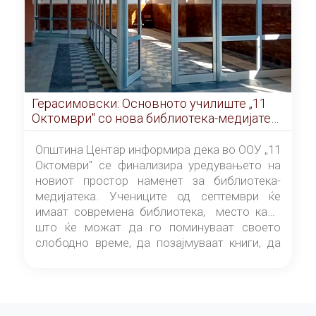
Герасимовски: Основното училиште „11
Октомври" со нова библиотека-медијатека
од септември
Општина Центар информира дека во ООУ „11
Октомври" се финализира уредувањето на
новиот простор наменет за библиотека-
медијатека. Учениците од септември ќе
имаат современа библиотека, место каде
што ќе можат да го поминуваат своето
слободно време, да позајмуваат книги, да
читаат и да разменуваат идеи.