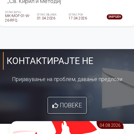
„Св. Кирил и Методиј"
ОГЛАС БРОЈ
ОГЛАС ОБЈАВА
ОГЛАС РОК
MK-MOF-01-W-
ЗАВРШЕН
01.04.2026
17.04.2026
26-RFQ.
КОНТАКТИРАЈТЕ НЕ
Пријавување на проблем, давање предлози
ПОВЕЌЕ
04.08 2026