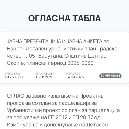
ОГЛАСНА ТАБЛА
ЈАВНА ПРЕЗЕНТАЦИЈА И ЈАВНА АНКЕТА по
Нацрт- Детален урбанистички план Градска
четврт Ј 05- Барутана, Општина Центар-
Скопје, плански период 2025-2030
ОГЛАС БРОЈ
ОГЛАС ОБЈАВА
ОГЛАС РОК
ВО МИРУВАЊЕ
09-2501/11
13.08.2026
14.09.2026
ОГЛАС за Јавно излагање на Проектна
програма со план за парцелација за
Урбанистички проект со план за парцелација
за спојување на ГП 20.12 и ГП 20.37 од
Изменување и дополнување на Детален