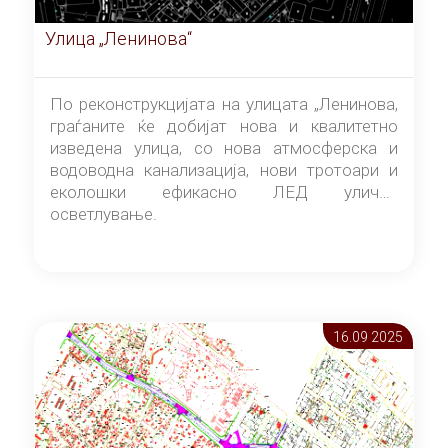
Улица „Ленинова“
По реконструкцијата на улицата „Ленинова,
граѓаните ќе добијат нова и квалитетно
изведена улица, со нова атмосферска и
водоводна канализација, нови тротоари и
еколошки ефикасно ЛЕД улично
осветлување.
16.09 2025