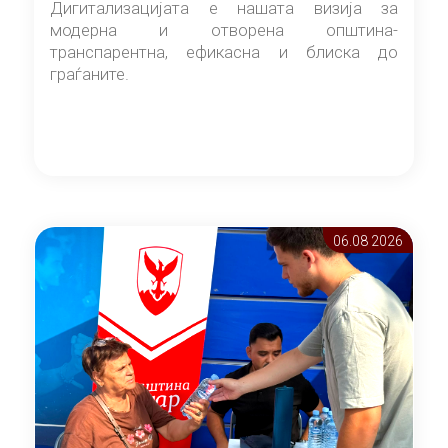
Дигитализацијата е нашата визија за
модерна и отворена општина-
транспарентна, ефикасна и блиска до
граѓаните.
06.08 2026