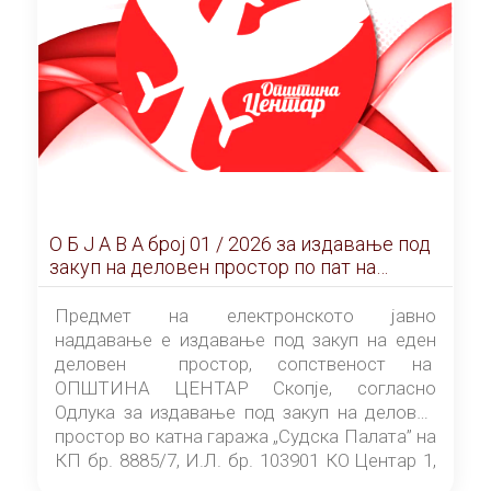
О Б Ј А В А брoj 01 / 2026 за издавање под
закуп на деловен простор по пат на
ЕЛЕКТРОНСКО ЈАВНО НАДДАВАЊЕ
Предмет на електронското јавно
наддавање е издавање под закуп на еден
деловен простор, сопственост на
ОПШТИНА ЦЕНТАР Скопје, согласно
Одлука за издавање под закуп на деловен
простор во катна гаража „Судска Палата” на
КП бр. 8885/7, И.Л. бр. 103901 КО Центар 1,
донесена од страна на Советот на