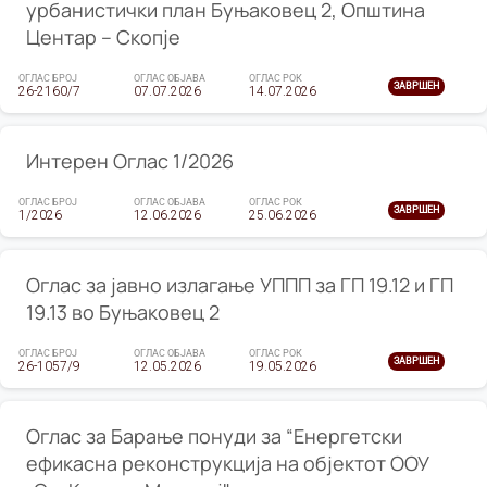
урбанистички план Буњаковец 2, Општина
Центар – Скопје
ОГЛАС БРОЈ
ОГЛАС ОБЈАВА
ОГЛАС РОК
ЗАВРШЕН
26-2160/7
07.07.2026
14.07.2026
Интерен Оглас 1/2026
ОГЛАС БРОЈ
ОГЛАС ОБЈАВА
ОГЛАС РОК
ЗАВРШЕН
1/2026
12.06.2026
25.06.2026
Оглас за јавно излагање УППП за ГП 19.12 и ГП
19.13 во Буњаковец 2
ОГЛАС БРОЈ
ОГЛАС ОБЈАВА
ОГЛАС РОК
ЗАВРШЕН
26-1057/9
12.05.2026
19.05.2026
Оглас за Барање понуди за “Енергетски
ефикасна реконструкција на објектот ООУ