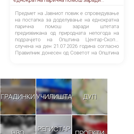
штетата предизвикана од природната
непогода на подрачјето на Општина
Предмет на Јавниот повик е спроведување
Центар-Скопје случена на ден 21.07.2026
на постапка за доделување на еднократна
година
парична помош заради штетата
предизвикана од природната непогода на
подрачјето на Општина Центар-Скопје
случена на ден 21.07.2026 година согласно
Правилник донесен од Советот на Општина
Центар-Скопје („Службен гласник на
Општина Центар-Скопје“ број 9/26).
ГРАДИНКИ
УЧИЛИШТА
ДУП
РЕГИСТАР
НВО
ПРОЕКТИ