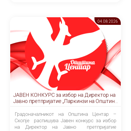
ОПШТИНА ЦЕНТАР Скопје Скопје
(„Службен гласник на Општина Центар
Скопје” број 9/2026), за времетраење од 3
04.08 2026
(три) години од денот на потпишувањето на
Договорот за закуп со најповолниот
понудувач.
ЈАВЕН КОНКУРС за избор на Директор на
Јавно претпријатие „Паркинзи на Општина
Центар“ – Скопје
Градоначалникот на Општина Центар –
Скопје распишува Јавен конкурс за избор
на Директор на Јавно претпријатие