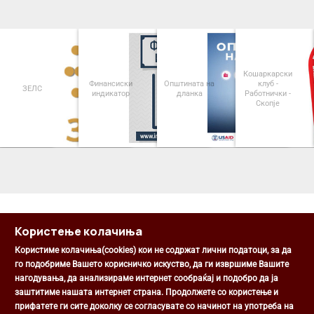
Кошаркарски
Финансиски
Општината на
клуб -
ЗЕЛС
индикатор
дланка
Работнички -
Скопје
<
>
Користење колачиња
Користиме колачиња(cookies) кои не содржат лични податоци, за да
го подобриме Вашето корисничко искуство, да ги извршиме Вашите
нагодувања, да анализираме интернет сообраќај и подобро да ја
Општина Центар
заштитиме нашата интернет страна. Продолжете со користење и
Михаил Цоков бр. 1, Скопје
прифатете ги сите доколку се согласувате со начинот на употреба на