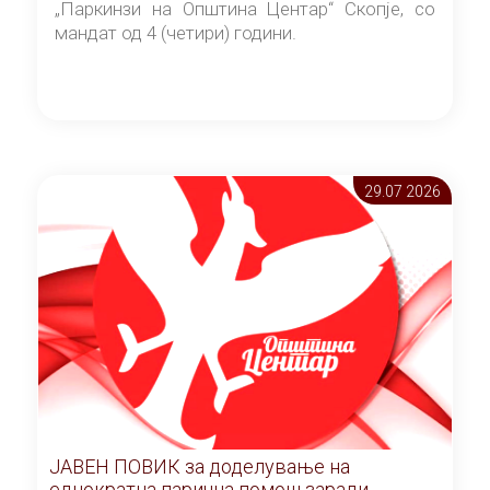
„Паркинзи на Општина Центар“ Скопје, со
мандат од 4 (четири) години.
29.07 2026
ЈАВЕН ПОВИК за доделување на
еднократна парична помош заради