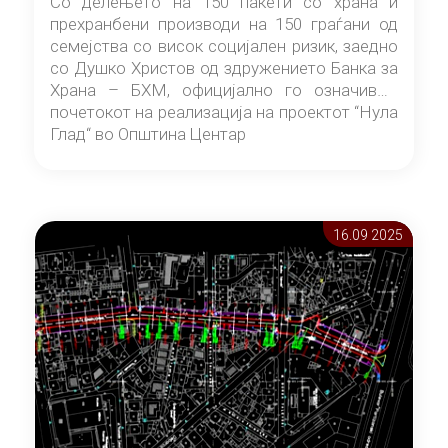
Со делењето на 150 пакети со храна и
прехранбени производи на 150 граѓани од
семејства со висок социјален ризик, заедно
со Душко Христов од здружението Банка за
Храна – БХМ, официјално го означивме
почетокот на реализација на проектот “Нула
Глад“ во Општина Центар
16.09 2025