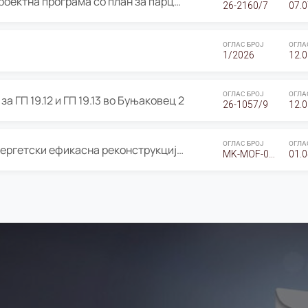
ОГЛАС за Јавно излагање на Проектна програма со план за парцелација за Урбанистички проект со план за парцелација за спојување на ГП 20.12 и ГП 20.37 од Изменување и дополнување на Детален урбанистички план Буњаковец 2, Општина Центар – Скопје
26-2160/7
07.0
ОГЛАС БРОЈ
ОГЛА
1/2026
12.0
ОГЛАС БРОЈ
ОГЛА
а ГП 19.12 и ГП 19.13 во Буњаковец 2
26-1057/9
12.0
ОГЛАС БРОЈ
ОГЛА
Оглас за Барање понуди за “Енергетски ефикасна реконструкција на објектот ООУ „Св. Кирил и Методиј"
MK-MOF-01-W-26-RFQ.
01.0