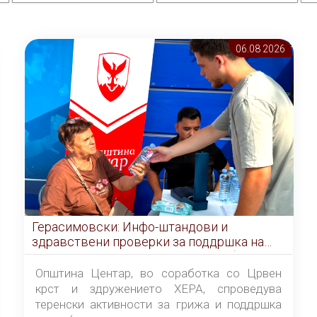
06.08 2026
Герасимовски: Инфо-штандови и
здравствени проверки за поддршка на
граѓаните во услови на топлотен бран
Општина Центар, во соработка со Црвен
крст и здружението ХЕРА, спроведува
теренски активности за грижа и поддршка