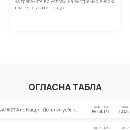
на граѓаните во услови на екстремно високи
температури во градот.
ОГЛАСНА ТАБЛА
ОГЛАС БРОЈ
ОГЛАС 
ЈАВНА ПРЕЗЕНТАЦИЈА И ЈАВНА АНКЕТА по Нацрт- Детален урбанистички план Градска четврт Ј 05- Барутана, Општина Центар- Скопје, плански период 2025-2030
09-2501/11
13.08
ОГЛАС БРОЈ
ОГЛА