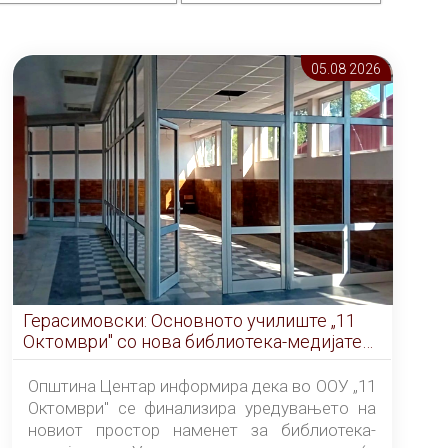
05.08 2026
Герасимовски: Основното училиште „11
Октомври" со нова библиотека-медијатека
од септември
Општина Центар информира дека во ООУ „11
Октомври" се финализира уредувањето на
новиот простор наменет за библиотека-