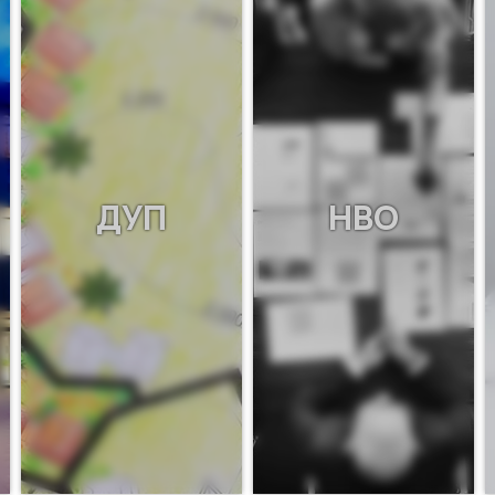
ДУП
НВО