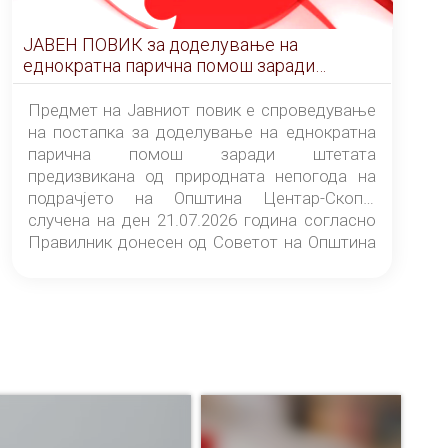
ЈАВЕН ПОВИК за доделување на
еднократна парична помош заради
штетата предизвикана од природната
непогода на подрачјето на Општина
Предмет на Јавниот повик е спроведување
Центар-Скопје случена на ден 21.07.2026
на постапка за доделување на еднократна
година
парична помош заради штетата
предизвикана од природната непогода на
подрачјето на Општина Центар-Скопје
случена на ден 21.07.2026 година согласно
Правилник донесен од Советот на Општина
Центар-Скопје („Службен гласник на
Општина Центар-Скопје“ број 9/26).