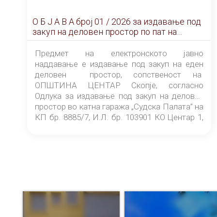
О Б Ј А В А брoj 01 / 2026 за издавање под
закуп на деловен простор по пат на
ЕЛЕКТРОНСКО ЈАВНО НАДДАВАЊЕ
Предмет на електронското јавно
наддавање е издавање под закуп на еден
деловен простор, сопственост на
ОПШТИНА ЦЕНТАР Скопје, согласно
Одлука за издавање под закуп на деловен
простор во катна гаража „Судска Палата” на
КП бр. 8885/7, И.Л. бр. 103901 КО Центар 1,
донесена од страна на Советот на
ОПШТИНА ЦЕНТАР Скопје Скопје
(„Службен гласник на Општина Центар
Скопје” број 9/2026), за времетраење од 3
(три) години од денот на потпишувањето на
Договорот за закуп со најповолниот
понудувач.