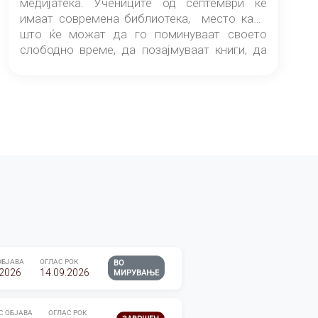
медијатека. Учениците од септември ќе
имаат современа библиотека, место каде
што ќе можат да го поминуваат своето
слободно време, да позајмуваат книги, да
читаат и да разменуваат идеи.
ОБЈАВА
ОГЛАС РОК
ВО
.2026
14.09.2026
МИРУВАЊЕ
С ОБЈАВА
ОГЛАС РОК