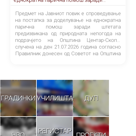
штетата предизвикана од природната
непогода на подрачјето на Општина
Предмет на Јавниот повик е спроведување
Центар-Скопје случена на ден 21.07.2026
на постапка за доделување на еднократна
година
парична помош заради штетата
предизвикана од природната непогода на
подрачјето на Општина Центар-Скопје
случена на ден 21.07.2026 година согласно
Правилник донесен од Советот на Општина
Центар-Скопје („Службен гласник на
Општина Центар-Скопје“ број 9/26).
ГРАДИНКИ
УЧИЛИШТА
ДУП
РЕГИСТАР
НВО
ПРОЕКТИ