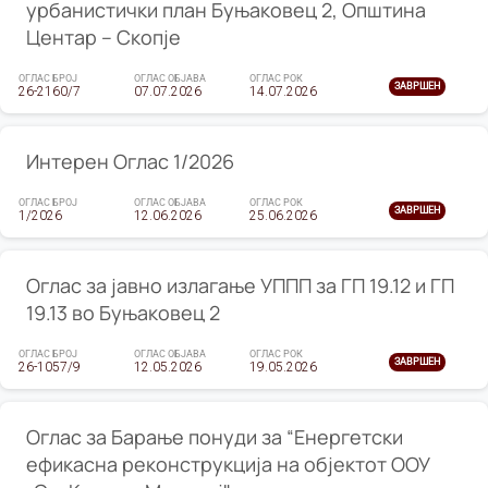
урбанистички план Буњаковец 2, Општина
Центар – Скопје
ОГЛАС БРОЈ
ОГЛАС ОБЈАВА
ОГЛАС РОК
ЗАВРШЕН
26-2160/7
07.07.2026
14.07.2026
Интерен Оглас 1/2026
ОГЛАС БРОЈ
ОГЛАС ОБЈАВА
ОГЛАС РОК
ЗАВРШЕН
1/2026
12.06.2026
25.06.2026
Оглас за јавно излагање УППП за ГП 19.12 и ГП
19.13 во Буњаковец 2
ОГЛАС БРОЈ
ОГЛАС ОБЈАВА
ОГЛАС РОК
ЗАВРШЕН
26-1057/9
12.05.2026
19.05.2026
Оглас за Барање понуди за “Енергетски
ефикасна реконструкција на објектот ООУ