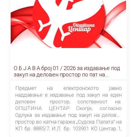
О Б Ј А В А брoj 01 / 2026 за издавање под
закуп на деловен простор по пат на
ЕЛЕКТРОНСКО ЈАВНО НАДДАВАЊЕ
Предмет на електронското јавно
наддавање е издавање под закуп на еден
деловен простор, сопственост на
ОПШТИНА ЦЕНТАР Скопје, согласно
Одлука за издавање под закуп на деловен
простор во катна гаража „Судска Палата” на
КП бр. 8885/7, И.Л. бр. 103901 КО Центар 1,
донесена од страна на Советот на