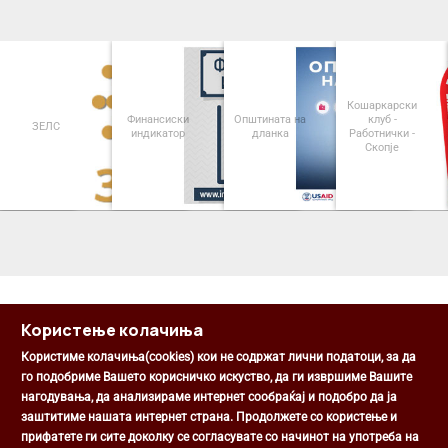
Кошаркарски
Финансиски
Општината на
клуб -
ЗЕЛС
индикатор
дланка
Работнички -
Скопје
<
>
Користење колачиња
Користиме колачиња(cookies) кои не содржат лични податоци, за да
го подобриме Вашето корисничко искуство, да ги извршиме Вашите
нагодувања, да анализираме интернет сообраќај и подобро да ја
Општина Центар
заштитиме нашата интернет страна. Продолжете со користење и
Михаил Цоков бр. 1, Скопје
прифатете ги сите доколку се согласувате со начинот на употреба на