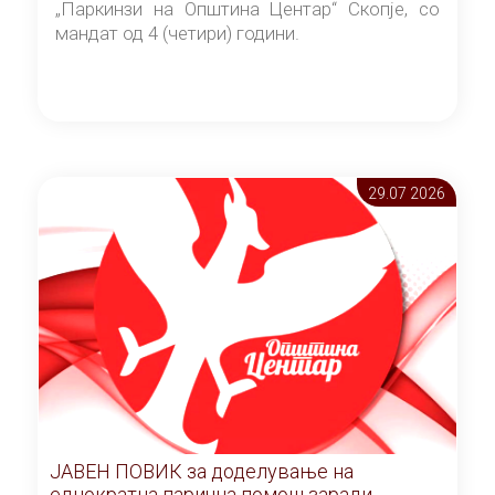
„Паркинзи на Општина Центар“ Скопје, со
мандат од 4 (четири) години.
29.07 2026
ЈАВЕН ПОВИК за доделување на
еднократна парична помош заради