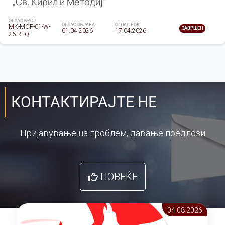
„Св. Кирил и Методиј"
ОГЛАС БРОЈ
ОГЛАС ОБЈАВА
ОГЛАС РОК
MK-MOF-01-W-
ЗАВРШЕН
01.04.2026
17.04.2026
26-RFQ.
КОНТАКТИРАЈТЕ НЕ
Пријавување на проблем, давање предлози
ПОВЕЌЕ
04.08 2026