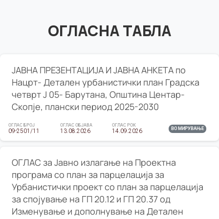
ОГЛАСНА ТАБЛА
ЈАВНА ПРЕЗЕНТАЦИЈА И ЈАВНА АНКЕТА по
Нацрт- Детален урбанистички план Градска
четврт Ј 05- Барутана, Општина Центар-
Скопје, плански период 2025-2030
ОГЛАС БРОЈ
ОГЛАС ОБЈАВА
ОГЛАС РОК
ВО МИРУВАЊЕ
09-2501/11
13.08.2026
14.09.2026
ОГЛАС за Јавно излагање на Проектна
програма со план за парцелација за
Урбанистички проект со план за парцелација
за спојување на ГП 20.12 и ГП 20.37 од
Изменување и дополнување на Детален