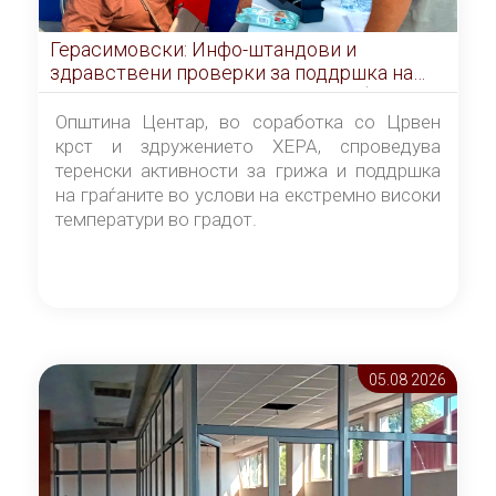
Герасимовски: Инфо-штандови и
здравствени проверки за поддршка на
граѓаните во услови на топлотен бран
Општина Центар, во соработка со Црвен
крст и здружението ХЕРА, спроведува
теренски активности за грижа и поддршка
на граѓаните во услови на екстремно високи
температури во градот.
05.08 2026