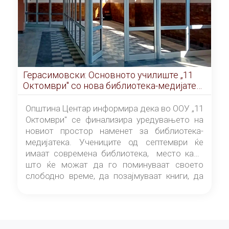
Герасимовски: Основното училиште „11
Октомври" со нова библиотека-медијатека
од септември
Општина Центар информира дека во ООУ „11
Октомври" се финализира уредувањето на
новиот простор наменет за библиотека-
медијатека. Учениците од септември ќе
имаат современа библиотека, место каде
што ќе можат да го поминуваат своето
слободно време, да позајмуваат книги, да
читаат и да разменуваат идеи.