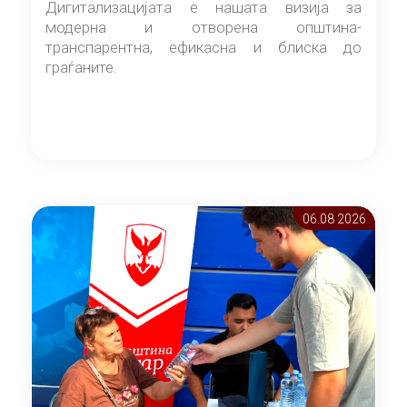
Дигитализацијата е нашата визија за
модерна и отворена општина-
транспарентна, ефикасна и блиска до
граѓаните.
06.08 2026