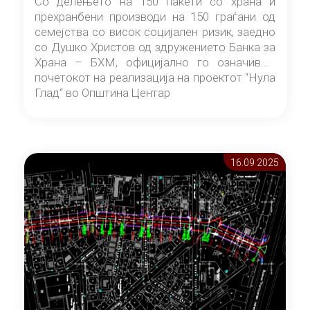
Со делењето на 150 пакети со храна и
прехранбени производи на 150 граѓани од
семејства со висок социјален ризик, заедно
со Душко Христов од здружението Банка за
Храна – БХМ, официјално го означивме
почетокот на реализација на проектот “Нула
Глад“ во Општина Центар
16.09 2025