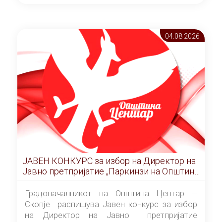
ОПШТИНА ЦЕНТАР Скопје Скопје
(„Службен гласник на Општина Центар
Скопје” број 9/2026), за времетраење од 3
04.08 2026
(три) години од денот на потпишувањето на
Договорот за закуп со најповолниот
понудувач.
ЈАВЕН КОНКУРС за избор на Директор на
Јавно претпријатие „Паркинзи на Општина
Центар“ – Скопје
Градоначалникот на Општина Центар –
Скопје распишува Јавен конкурс за избор
на Директор на Јавно претпријатие