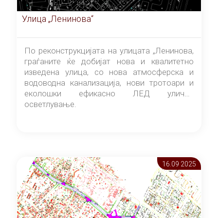
Улица „Ленинова“
По реконструкцијата на улицата „Ленинова,
граѓаните ќе добијат нова и квалитетно
изведена улица, со нова атмосферска и
водоводна канализација, нови тротоари и
еколошки ефикасно ЛЕД улично
осветлување.
16.09 2025