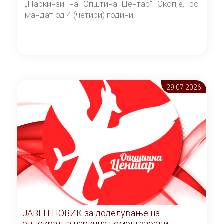
„Паркинзи на Општина Центар“ Скопје, со
мандат од 4 (четири) години.
29.07 2026
ЈАВЕН ПОВИК за доделување на
еднократна парична помош заради