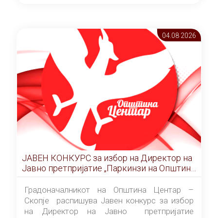
ОПШТИНА ЦЕНТАР Скопје Скопје
(„Службен гласник на Општина Центар
Скопје” број 9/2026), за времетраење од 3
04.08 2026
(три) години од денот на потпишувањето на
Договорот за закуп со најповолниот
понудувач.
ЈАВЕН КОНКУРС за избор на Директор на
Јавно претпријатие „Паркинзи на Општина
Центар“ – Скопје
Градоначалникот на Општина Центар –
Скопје распишува Јавен конкурс за избор
на Директор на Јавно претпријатие