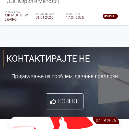
„Св. Кирил и Методиј"
ОГЛАС БРОЈ
ОГЛАС ОБЈАВА
ОГЛАС РОК
MK-MOF-01-W-
ЗАВРШЕН
01.04.2026
17.04.2026
26-RFQ.
КОНТАКТИРАЈТЕ НЕ
Пријавување на проблем, давање предлози
ПОВЕЌЕ
04.08 2026