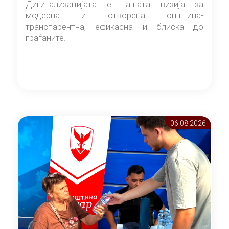
Дигитализацијата е нашата визија за
модерна и отворена општина-
транспарентна, ефикасна и блиска до
граѓаните.
06.08 2026