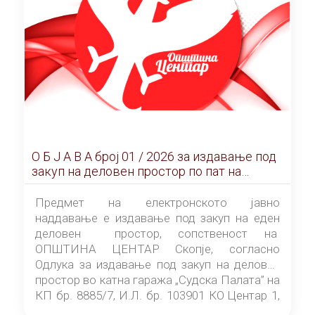
О Б Ј А В А брoj 01 / 2026 за издавање под
закуп на деловен простор по пат на
ЕЛЕКТРОНСКО ЈАВНО НАДДАВАЊЕ
Предмет на електронското јавно
наддавање е издавање под закуп на еден
деловен простор, сопственост на
ОПШТИНА ЦЕНТАР Скопје, согласно
Одлука за издавање под закуп на деловен
простор во катна гаража „Судска Палата” на
КП бр. 8885/7, И.Л. бр. 103901 КО Центар 1,
донесена од страна на Советот на