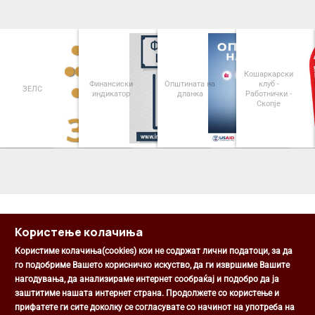
Кошаркарски
Финансиски
Општината на
клуб -
Паркинз
индикатор
дланка
Работнички -
Општина Ц
Скопје
<
>
Користење колачиња
Користиме колачиња(cookies) кои не содржат лични податоци, за да
го подобриме Вашето корисничко искуство, да ги извршиме Вашите
нагодувања, да анализираме интернет сообраќај и подобро да ја
Општина Центар
заштитиме нашата интернет страна. Продолжете со користење и
Михаил Цоков бр. 1, Скопје
прифатете ги сите доколку се согласувате со начинот на употреба на