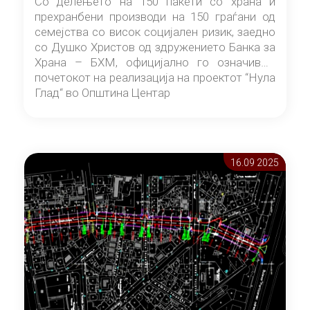
Со делењето на 150 пакети со храна и
прехранбени производи на 150 граѓани од
семејства со висок социјален ризик, заедно
со Душко Христов од здружението Банка за
Храна – БХМ, официјално го означивме
почетокот на реализација на проектот “Нула
Глад“ во Општина Центар
16.09 2025