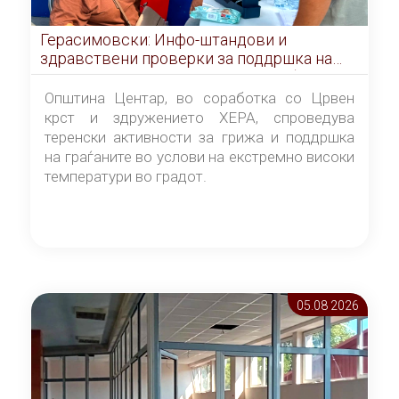
Герасимовски: Инфо-штандови и
здравствени проверки за поддршка на
граѓаните во услови на топлотен бран
Општина Центар, во соработка со Црвен
крст и здружението ХЕРА, спроведува
теренски активности за грижа и поддршка
на граѓаните во услови на екстремно високи
температури во градот.
05.08 2026