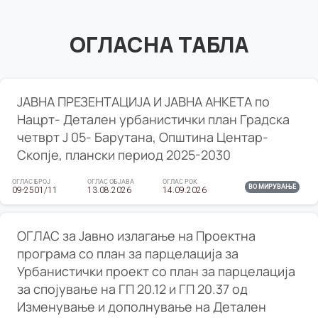
ОГЛАСНА ТАБЛА
ЈАВНА ПРЕЗЕНТАЦИЈА И ЈАВНА АНКЕТА по
Нацрт- Детален урбанистички план Градска
четврт Ј 05- Барутана, Општина Центар-
Скопје, плански период 2025-2030
ОГЛАС БРОЈ
ОГЛАС ОБЈАВА
ОГЛАС РОК
ВО МИРУВАЊЕ
09-2501/11
13.08.2026
14.09.2026
ОГЛАС за Јавно излагање на Проектна
програма со план за парцелација за
Урбанистички проект со план за парцелација
за спојување на ГП 20.12 и ГП 20.37 од
Изменување и дополнување на Детален