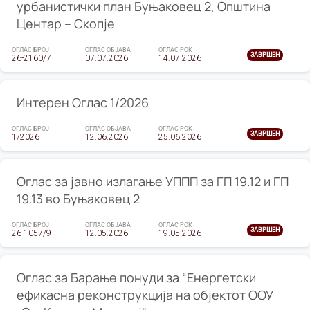
урбанистички план Буњаковец 2, Општина
Центар – Скопје
ОГЛАС БРОЈ
ОГЛАС ОБЈАВА
ОГЛАС РОК
ЗАВРШЕН
26-2160/7
07.07.2026
14.07.2026
Интерен Оглас 1/2026
ОГЛАС БРОЈ
ОГЛАС ОБЈАВА
ОГЛАС РОК
ЗАВРШЕН
1/2026
12.06.2026
25.06.2026
Оглас за јавно излагање УППП за ГП 19.12 и ГП
19.13 во Буњаковец 2
ОГЛАС БРОЈ
ОГЛАС ОБЈАВА
ОГЛАС РОК
ЗАВРШЕН
26-1057/9
12.05.2026
19.05.2026
Оглас за Барање понуди за “Енергетски
ефикасна реконструкција на објектот ООУ