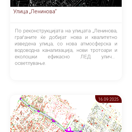
Улица „Ленинова“
По реконструкцијата на улицата „Ленинова,
граѓаните ќе добијат нова и квалитетно
изведена улица, со нова атмосферска и
водоводна канализација, нови тротоари и
еколошки ефикасно ЛЕД улично
осветлување.
16.09 2025