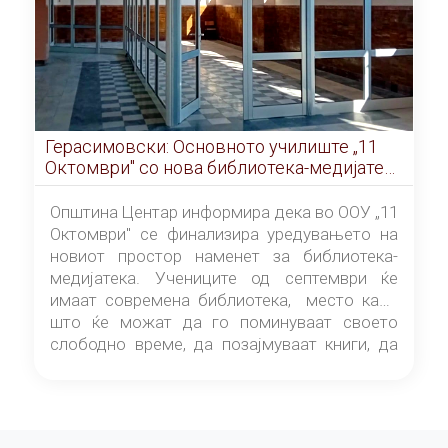
Герасимовски: Основното училиште „11
Октомври" со нова библиотека-медијатека
од септември
Општина Центар информира дека во ООУ „11
Октомври" се финализира уредувањето на
новиот простор наменет за библиотека-
медијатека. Учениците од септември ќе
имаат современа библиотека, место каде
што ќе можат да го поминуваат своето
слободно време, да позајмуваат книги, да
читаат и да разменуваат идеи.