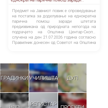
штетата предизвикана од природната
непогода на подрачјето на Општина
Предмет на Јавниот повик е спроведување
Центар-Скопје случена на ден 21.07.2026
на постапка за доделување на еднократна
година
парична помош заради штетата
предизвикана од природната непогода на
подрачјето на Општина Центар-Скопје
случена на ден 21.07.2026 година согласно
Правилник донесен од Советот на Општина
Центар-Скопје („Службен гласник на
Општина Центар-Скопје“ број 9/26).
ГРАДИНКИ
УЧИЛИШТА
ДУП
РЕГИСТАР
НВО
ПРОЕКТИ