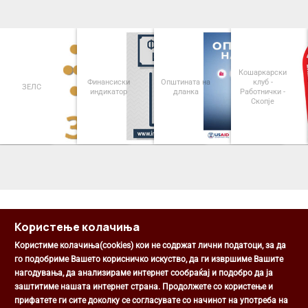
Кошаркарски
Финансиски
Општината на
клуб -
ЗЕЛС
индикатор
дланка
Работнички -
О
Скопје
<
>
Користење колачиња
Користиме колачиња(cookies) кои не содржат лични податоци, за да
го подобриме Вашето корисничко искуство, да ги извршиме Вашите
нагодувања, да анализираме интернет сообраќај и подобро да ја
Општина Центар
заштитиме нашата интернет страна. Продолжете со користење и
Михаил Цоков бр. 1, Скопје
прифатете ги сите доколку се согласувате со начинот на употреба на