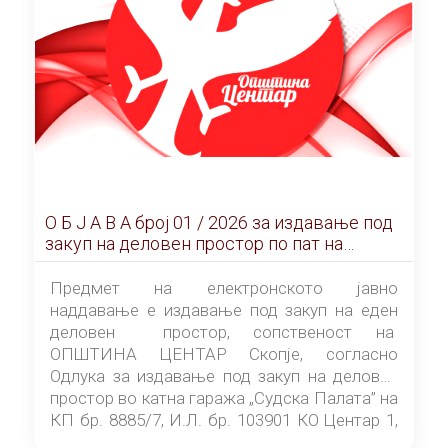
О Б Ј А В А брoj 01 / 2026 за издавање под
закуп на деловен простор по пат на
ЕЛЕКТРОНСКО ЈАВНО НАДДАВАЊЕ
Предмет на електронското јавно
наддавање е издавање под закуп на еден
деловен простор, сопственост на
ОПШТИНА ЦЕНТАР Скопје, согласно
Одлука за издавање под закуп на деловен
простор во катна гаража „Судска Палата” на
КП бр. 8885/7, И.Л. бр. 103901 КО Центар 1,
донесена од страна на Советот на