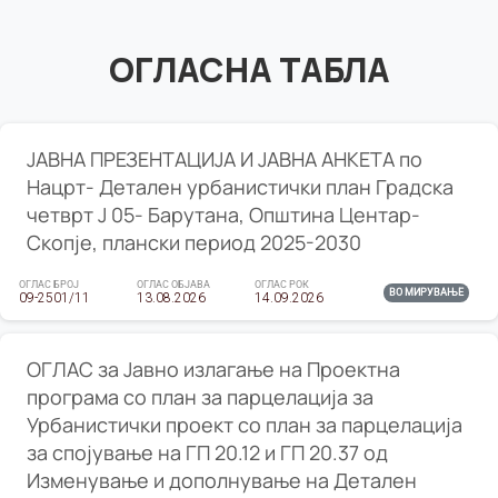
ОГЛАСНА ТАБЛА
ЈАВНА ПРЕЗЕНТАЦИЈА И ЈАВНА АНКЕТА по
Нацрт- Детален урбанистички план Градска
четврт Ј 05- Барутана, Општина Центар-
Скопје, плански период 2025-2030
ОГЛАС БРОЈ
ОГЛАС ОБЈАВА
ОГЛАС РОК
ВО МИРУВАЊЕ
09-2501/11
13.08.2026
14.09.2026
ОГЛАС за Јавно излагање на Проектна
програма со план за парцелација за
Урбанистички проект со план за парцелација
за спојување на ГП 20.12 и ГП 20.37 од
Изменување и дополнување на Детален