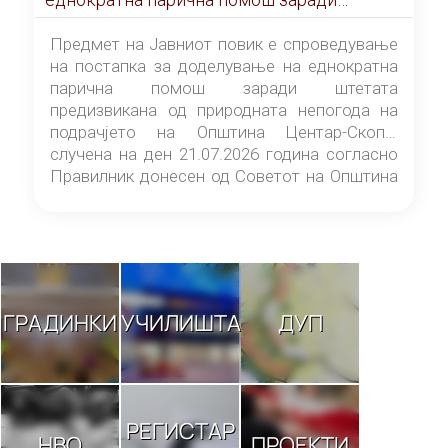
штетата предизвикана од природната
непогода на подрачјето на Општина
Предмет на Јавниот повик е спроведување
Центар-Скопје случена на ден 21.07.2026
на постапка за доделување на еднократна
година
парична помош заради штетата
предизвикана од природната непогода на
подрачјето на Општина Центар-Скопје
случена на ден 21.07.2026 година согласно
Правилник донесен од Советот на Општина
Центар-Скопје („Службен гласник на
Општина Центар-Скопје“ број 9/26).
ГРАДИНКИ
УЧИЛИШТА
ДУП
РЕГИСТАР
НВО
ПРОЕКТИ