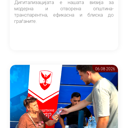
Дигитализацијата е нашата визија за
модерна и отворена општина-
транспарентна, ефикасна и блиска до
граѓаните.
06.08 2026