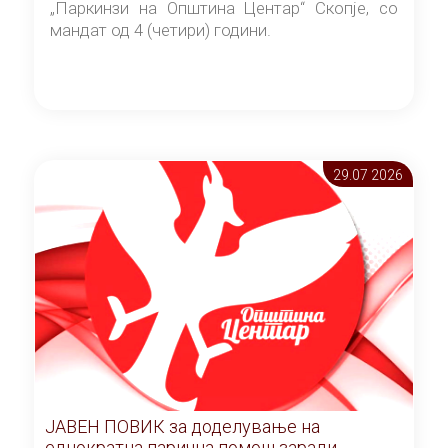
„Паркинзи на Општина Центар“ Скопје, со
мандат од 4 (четири) години.
29.07 2026
ЈАВЕН ПОВИК за доделување на
еднократна парична помош заради