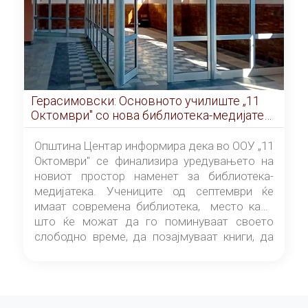
Герасимовски: Основното училиште „11
Октомври" со нова библиотека-медијатека
од септември
Општина Центар информира дека во ООУ „11
Октомври" се финализира уредувањето на
новиот простор наменет за библиотека-
медијатека. Учениците од септември ќе
имаат современа библиотека, место каде
што ќе можат да го поминуваат своето
слободно време, да позајмуваат книги, да
читаат и да разменуваат идеи.