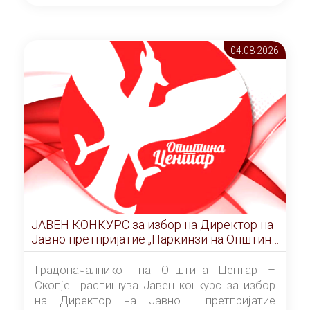
ОПШТИНА ЦЕНТАР Скопје Скопје
(„Службен гласник на Општина Центар
Скопје” број 9/2026), за времетраење од 3
04.08 2026
(три) години од денот на потпишувањето на
Договорот за закуп со најповолниот
понудувач.
ЈАВЕН КОНКУРС за избор на Директор на
Јавно претпријатие „Паркинзи на Општина
Центар“ – Скопје
Градоначалникот на Општина Центар –
Скопје распишува Јавен конкурс за избор
на Директор на Јавно претпријатие