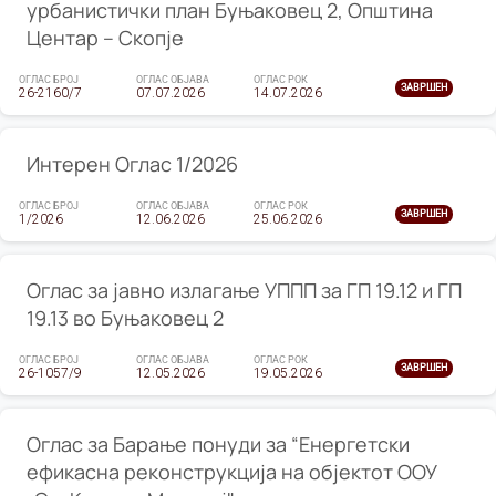
урбанистички план Буњаковец 2, Општина
Центар – Скопје
ОГЛАС БРОЈ
ОГЛАС ОБЈАВА
ОГЛАС РОК
ЗАВРШЕН
26-2160/7
07.07.2026
14.07.2026
Интерен Оглас 1/2026
ОГЛАС БРОЈ
ОГЛАС ОБЈАВА
ОГЛАС РОК
ЗАВРШЕН
1/2026
12.06.2026
25.06.2026
Оглас за јавно излагање УППП за ГП 19.12 и ГП
19.13 во Буњаковец 2
ОГЛАС БРОЈ
ОГЛАС ОБЈАВА
ОГЛАС РОК
ЗАВРШЕН
26-1057/9
12.05.2026
19.05.2026
Оглас за Барање понуди за “Енергетски
ефикасна реконструкција на објектот ООУ