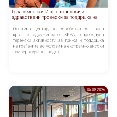
Герасимовски: Инфо-штандови и
здравствени проверки за поддршка на
граѓаните во услови на топлотен бран
Општина Центар, во соработка со Црвен
крст и здружението ХЕРА, спроведува
теренски активности за грижа и поддршка
на граѓаните во услови на екстремно високи
температури во градот.
05.08 2026