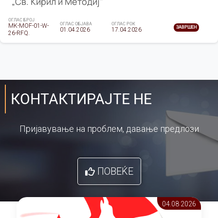
„Св. Кирил и Методиј"
ОГЛАС БРОЈ
ОГЛАС ОБЈАВА
ОГЛАС РОК
MK-MOF-01-W-
ЗАВРШЕН
01.04.2026
17.04.2026
26-RFQ.
КОНТАКТИРАЈТЕ НЕ
Пријавување на проблем, давање предлози
ПОВЕЌЕ
04.08 2026