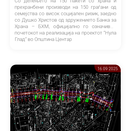
Со делењето на 150 пакети со храна и
прехранбени производи на 150 граѓани од
семејства со висок социјален ризик, заедно
со Душко Христов од здружението Банка за
Храна – БХМ, официјално го означивме
почетокот на реализација на проектот “Нула
Глад“ во Општина Центар
16.09 2025