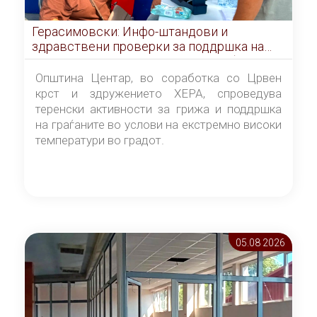
Герасимовски: Инфо-штандови и
здравствени проверки за поддршка на
граѓаните во услови на топлотен бран
Општина Центар, во соработка со Црвен
крст и здружението ХЕРА, спроведува
теренски активности за грижа и поддршка
на граѓаните во услови на екстремно високи
температури во градот.
05.08 2026