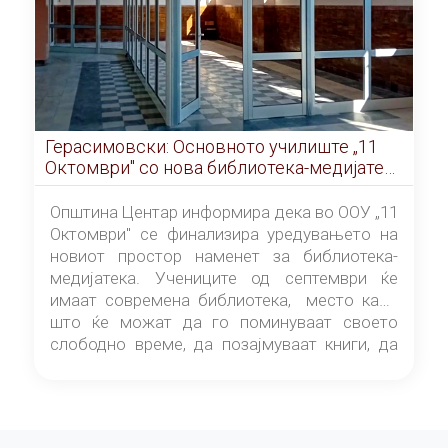
Герасимовски: Основното училиште „11
Октомври" со нова библиотека-медијатека
од септември
Општина Центар информира дека во ООУ „11
Октомври" се финализира уредувањето на
новиот простор наменет за библиотека-
медијатека. Учениците од септември ќе
имаат современа библиотека, место каде
што ќе можат да го поминуваат своето
слободно време, да позајмуваат книги, да
читаат и да разменуваат идеи.