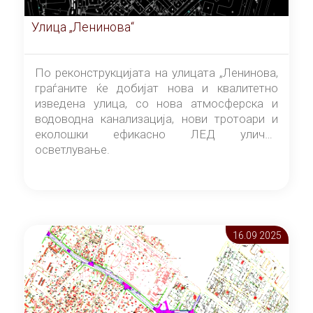
Улица „Ленинова“
По реконструкцијата на улицата „Ленинова,
граѓаните ќе добијат нова и квалитетно
изведена улица, со нова атмосферска и
водоводна канализација, нови тротоари и
еколошки ефикасно ЛЕД улично
осветлување.
16.09 2025