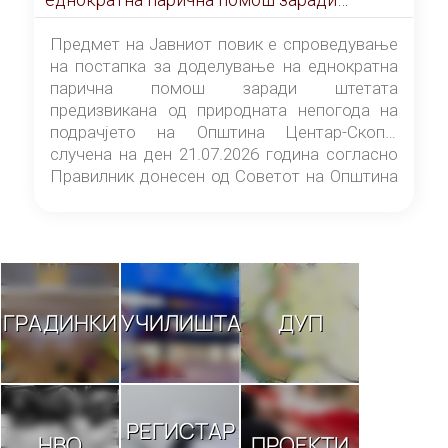
штетата предизвикана од природната
непогода на подрачјето на Општина
Предмет на Јавниот повик е спроведување
Центар-Скопје случена на ден 21.07.2026
на постапка за доделување на еднократна
година
парична помош заради штетата
предизвикана од природната непогода на
подрачјето на Општина Центар-Скопје
случена на ден 21.07.2026 година согласно
Правилник донесен од Советот на Општина
Центар-Скопје („Службен гласник на
Општина Центар-Скопје“ број 9/26).
ГРАДИНКИ
УЧИЛИШТА
ДУП
РЕГИСТАР
НВО
ПРОЕКТИ