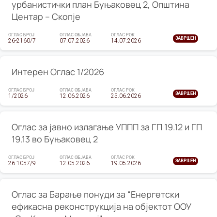
урбанистички план Буњаковец 2, Општина
Центар – Скопје
ОГЛАС БРОЈ
ОГЛАС ОБЈАВА
ОГЛАС РОК
ЗАВРШЕН
26-2160/7
07.07.2026
14.07.2026
Интерен Оглас 1/2026
ОГЛАС БРОЈ
ОГЛАС ОБЈАВА
ОГЛАС РОК
ЗАВРШЕН
1/2026
12.06.2026
25.06.2026
Оглас за јавно излагање УППП за ГП 19.12 и ГП
19.13 во Буњаковец 2
ОГЛАС БРОЈ
ОГЛАС ОБЈАВА
ОГЛАС РОК
ЗАВРШЕН
26-1057/9
12.05.2026
19.05.2026
Оглас за Барање понуди за “Енергетски
ефикасна реконструкција на објектот ООУ