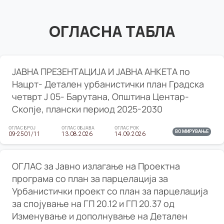
ОГЛАСНА ТАБЛА
ЈАВНА ПРЕЗЕНТАЦИЈА И ЈАВНА АНКЕТА по
Нацрт- Детален урбанистички план Градска
четврт Ј 05- Барутана, Општина Центар-
Скопје, плански период 2025-2030
ОГЛАС БРОЈ
ОГЛАС ОБЈАВА
ОГЛАС РОК
ВО МИРУВАЊЕ
09-2501/11
13.08.2026
14.09.2026
ОГЛАС за Јавно излагање на Проектна
програма со план за парцелација за
Урбанистички проект со план за парцелација
за спојување на ГП 20.12 и ГП 20.37 од
Изменување и дополнување на Детален