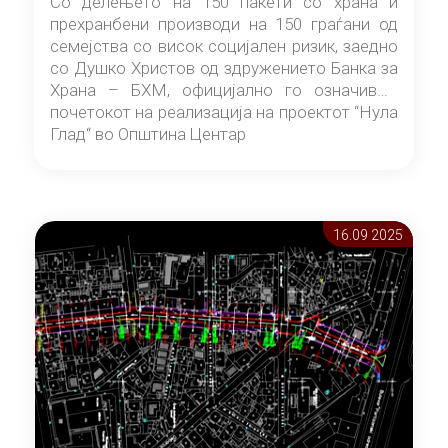
Со делењето на 150 пакети со храна и
прехранбени производи на 150 граѓани од
семејства со висок социјален ризик, заедно
со Душко Христов од здружението Банка за
Храна – БХМ, официјално го означивме
почетокот на реализација на проектот “Нула
Глад“ во Општина Центар
16.09 2025