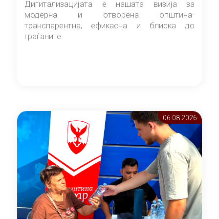
Дигитализацијата е нашата визија за
модерна и отворена општина-
транспарентна, ефикасна и блиска до
граѓаните.
06.08 2026