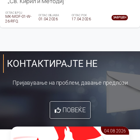
„Св. Кирил и Методиј"
ОГЛАС БРОЈ
ОГЛАС ОБЈАВА
ОГЛАС РОК
MK-MOF-01-W-
ЗАВРШЕН
01.04.2026
17.04.2026
26-RFQ.
КОНТАКТИРАЈТЕ НЕ
Пријавување на проблем, давање предлози
ПОВЕЌЕ
04.08 2026