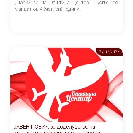
„Паркинзи на Општина Центар“ Скопје, со
мандат од 4 (четири) години.
29.07 2026
ЈАВЕН ПОВИК за доделување на
еднократна парична помош заради