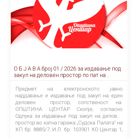
О Б Ј А В А брoj 01 / 2026 за издавање под
закуп на деловен простор по пат на
ЕЛЕКТРОНСКО ЈАВНО НАДДАВАЊЕ
Предмет на електронското јавно
наддавање е издавање под закуп на еден
деловен простор, сопственост на
ОПШТИНА ЦЕНТАР Скопје, согласно
Одлука за издавање под закуп на деловен
простор во катна гаража „Судска Палата” на
КП бр. 8885/7, И.Л. бр. 103901 КО Центар 1,
донесена од страна на Советот на