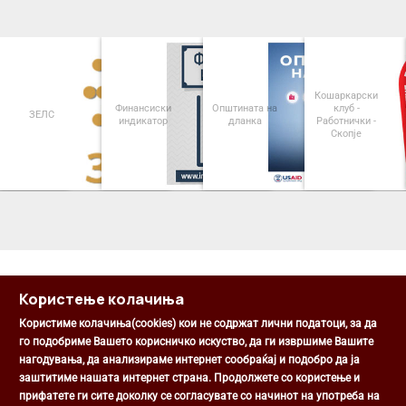
Кошаркарски
Финансиски
Општината на
клуб -
ЗЕЛС
индикатор
дланка
Работнички -
Скопје
<
>
Користење колачиња
Користиме колачиња(cookies) кои не содржат лични податоци, за да
го подобриме Вашето корисничко искуство, да ги извршиме Вашите
нагодувања, да анализираме интернет сообраќај и подобро да ја
Општина Центар
заштитиме нашата интернет страна. Продолжете со користење и
Михаил Цоков бр. 1, Скопје
прифатете ги сите доколку се согласувате со начинот на употреба на