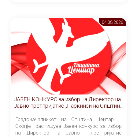
ОПШТИНА ЦЕНТАР Скопје Скопје
(„Службен гласник на Општина Центар
Скопје” број 9/2026), за времетраење од 3
04.08 2026
(три) години од денот на потпишувањето на
Договорот за закуп со најповолниот
понудувач.
ЈАВЕН КОНКУРС за избор на Директор на
Јавно претпријатие „Паркинзи на Општина
Центар“ – Скопје
Градоначалникот на Општина Центар –
Скопје распишува Јавен конкурс за избор
на Директор на Јавно претпријатие