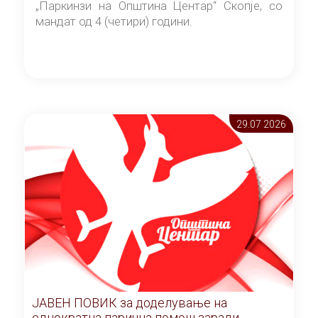
„Паркинзи на Општина Центар“ Скопје, со
мандат од 4 (четири) години.
29.07 2026
ЈАВЕН ПОВИК за доделување на
еднократна парична помош заради