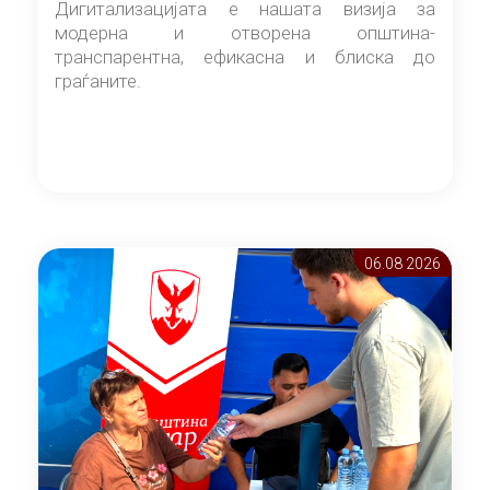
Дигитализацијата е нашата визија за
модерна и отворена општина-
транспарентна, ефикасна и блиска до
граѓаните.
06.08 2026