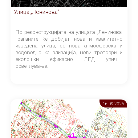
Улица „Ленинова“
По реконструкцијата на улицата „Ленинова,
граѓаните ќе добијат нова и квалитетно
изведена улица, со нова атмосферска и
водоводна канализација, нови тротоари и
еколошки ефикасно ЛЕД улично
осветлување.
16.09 2025