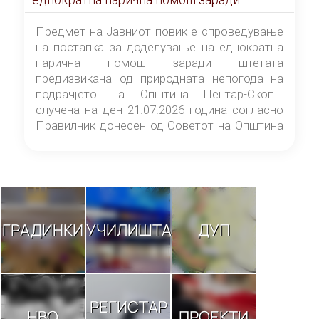
штетата предизвикана од природната
непогода на подрачјето на Општина
Предмет на Јавниот повик е спроведување
Центар-Скопје случена на ден 21.07.2026
на постапка за доделување на еднократна
година
парична помош заради штетата
предизвикана од природната непогода на
подрачјето на Општина Центар-Скопје
случена на ден 21.07.2026 година согласно
Правилник донесен од Советот на Општина
Центар-Скопје („Службен гласник на
Општина Центар-Скопје“ број 9/26).
ГРАДИНКИ
УЧИЛИШТА
ДУП
РЕГИСТАР
НВО
ПРОЕКТИ