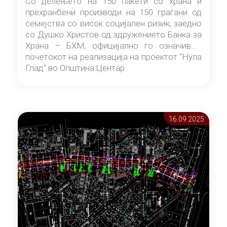
Со делењето на 150 пакети со храна и
прехранбени производи на 150 граѓани од
семејства со висок социјален ризик, заедно
со Душко Христов од здружението Банка за
Храна – БХМ, официјално го означивме
почетокот на реализација на проектот “Нула
Глад“ во Општина Центар
16.09 2025