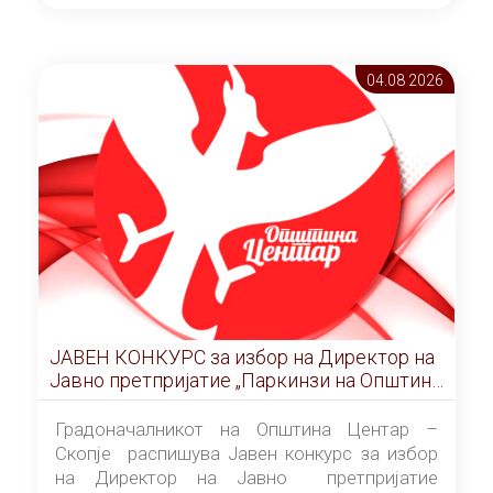
ОПШТИНА ЦЕНТАР Скопје Скопје
(„Службен гласник на Општина Центар
Скопје” број 9/2026), за времетраење од 3
04.08 2026
(три) години од денот на потпишувањето на
Договорот за закуп со најповолниот
понудувач.
ЈАВЕН КОНКУРС за избор на Директор на
Јавно претпријатие „Паркинзи на Општина
Центар“ – Скопје
Градоначалникот на Општина Центар –
Скопје распишува Јавен конкурс за избор
на Директор на Јавно претпријатие