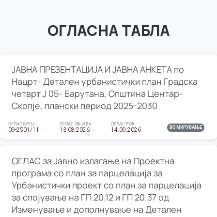
ОГЛАСНА ТАБЛА
ЈАВНА ПРЕЗЕНТАЦИЈА И ЈАВНА АНКЕТА по
Нацрт- Детален урбанистички план Градска
четврт Ј 05- Барутана, Општина Центар-
Скопје, плански период 2025-2030
ОГЛАС БРОЈ
ОГЛАС ОБЈАВА
ОГЛАС РОК
ВО МИРУВАЊЕ
09-2501/11
13.08.2026
14.09.2026
ОГЛАС за Јавно излагање на Проектна
програма со план за парцелација за
Урбанистички проект со план за парцелација
за спојување на ГП 20.12 и ГП 20.37 од
Изменување и дополнување на Детален