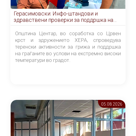
Герасимовски: Инфо-штандови и
здравствени проверки за поддршка на
граѓаните во услови на топлотен бран
Општина Центар, во соработка со Црвен
крст и здружението ХЕРА, спроведува
теренски активности за грижа и поддршка
на граѓаните во услови на екстремно високи
температури во градот.
05.08 2026