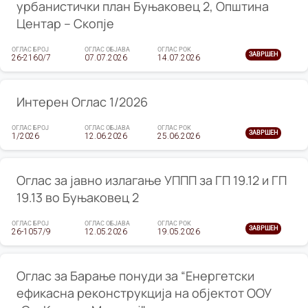
урбанистички план Буњаковец 2, Општина
Центар – Скопје
ОГЛАС БРОЈ
ОГЛАС ОБЈАВА
ОГЛАС РОК
ЗАВРШЕН
26-2160/7
07.07.2026
14.07.2026
Интерен Оглас 1/2026
ОГЛАС БРОЈ
ОГЛАС ОБЈАВА
ОГЛАС РОК
ЗАВРШЕН
1/2026
12.06.2026
25.06.2026
Оглас за јавно излагање УППП за ГП 19.12 и ГП
19.13 во Буњаковец 2
ОГЛАС БРОЈ
ОГЛАС ОБЈАВА
ОГЛАС РОК
ЗАВРШЕН
26-1057/9
12.05.2026
19.05.2026
Оглас за Барање понуди за “Енергетски
ефикасна реконструкција на објектот ООУ