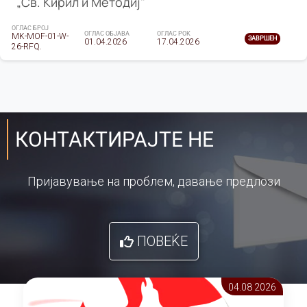
„Св. Кирил и Методиј"
ОГЛАС БРОЈ
ОГЛАС ОБЈАВА
ОГЛАС РОК
MK-MOF-01-W-
ЗАВРШЕН
01.04.2026
17.04.2026
26-RFQ.
КОНТАКТИРАЈТЕ НЕ
Пријавување на проблем, давање предлози
ПОВЕЌЕ
04.08 2026