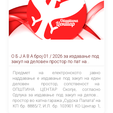
О Б Ј А В А брoj 01 / 2026 за издавање под
закуп на деловен простор по пат на
ЕЛЕКТРОНСКО ЈАВНО НАДДАВАЊЕ
Предмет на електронското јавно
наддавање е издавање под закуп на еден
деловен простор, сопственост на
ОПШТИНА ЦЕНТАР Скопје, согласно
Одлука за издавање под закуп на деловен
простор во катна гаража „Судска Палата” на
КП бр. 8885/7, И.Л. бр. 103901 КО Центар 1,
донесена од страна на Советот на