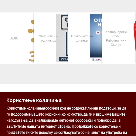
Кошаркарски
Финансиски
Општината на
клуб -
ЗЕЛС
индикатор
дланка
Работнички -
Скопје
<
>
Користење колачиња
Користиме колачиња(cookies) кои не содржат лични податоци, за да
го подобриме Вашето корисничко искуство, да ги извршиме Вашите
нагодувања, да анализираме интернет сообраќај и подобро да ја
Општина Центар
заштитиме нашата интернет страна. Продолжете со користење и
Михаил Цоков бр. 1, Скопје
прифатете ги сите доколку се согласувате со начинот на употреба на