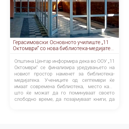
Герасимовски: Основното училиште „11
Октомври" со нова библиотека-медијатека
од септември
Општина Центар информира дека во ООУ „11
Октомври" се финализира уредувањето на
новиот простор наменет за библиотека-
медијатека. Учениците од септември ќе
имаат современа библиотека, место каде
што ќе можат да го поминуваат своето
слободно време, да позајмуваат книги, да
читаат и да разменуваат идеи.