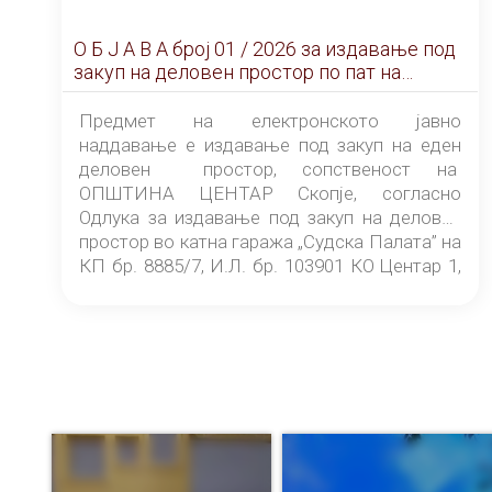
О Б Ј А В А брoj 01 / 2026 за издавање под
закуп на деловен простор по пат на
ЕЛЕКТРОНСКО ЈАВНО НАДДАВАЊЕ
Предмет на електронското јавно
наддавање е издавање под закуп на еден
деловен простор, сопственост на
ОПШТИНА ЦЕНТАР Скопје, согласно
Одлука за издавање под закуп на деловен
простор во катна гаража „Судска Палата” на
КП бр. 8885/7, И.Л. бр. 103901 КО Центар 1,
донесена од страна на Советот на
ОПШТИНА ЦЕНТАР Скопје Скопје
(„Службен гласник на Општина Центар
Скопје” број 9/2026), за времетраење од 3
(три) години од денот на потпишувањето на
Договорот за закуп со најповолниот
понудувач.