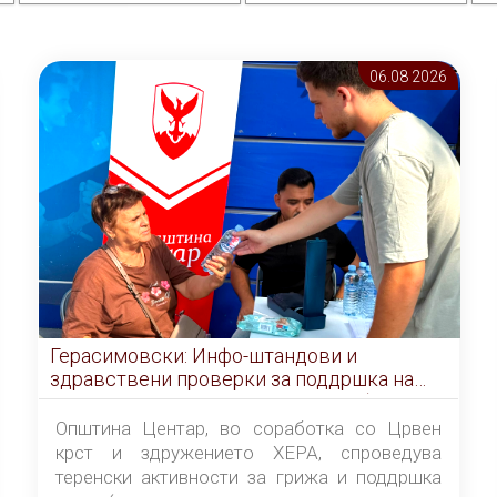
06.08 2026
Герасимовски: Инфо-штандови и
здравствени проверки за поддршка на
граѓаните во услови на топлотен бран
Општина Центар, во соработка со Црвен
крст и здружението ХЕРА, спроведува
теренски активности за грижа и поддршка