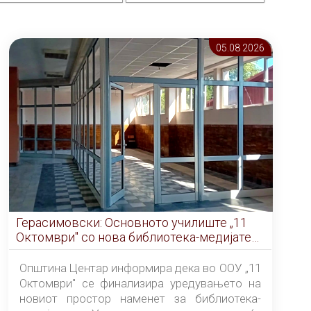
05.08 2026
Герасимовски: Основното училиште „11
Октомври" со нова библиотека-медијатека
од септември
Општина Центар информира дека во ООУ „11
Октомври" се финализира уредувањето на
новиот простор наменет за библиотека-