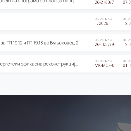
ОГЛАС за Јавно излагање на Проектна програма со план за парцелација за Урбанистички проект со план за парцелација за спојување на ГП 20.12 и ГП 20.37 од Изменување и дополнување на Детален урбанистички план Буњаковец 2, Општина Центар – Скопје
26-2160/7
07.0
ОГЛАС БРОЈ
ОГЛА
1/2026
12.0
ОГЛАС БРОЈ
ОГЛА
а ГП 19.12 и ГП 19.13 во Буњаковец 2
26-1057/9
12.0
ОГЛАС БРОЈ
ОГЛА
Оглас за Барање понуди за “Енергетски ефикасна реконструкција на објектот ООУ „Св. Кирил и Методиј"
MK-MOF-01-W-26-RFQ.
01.0