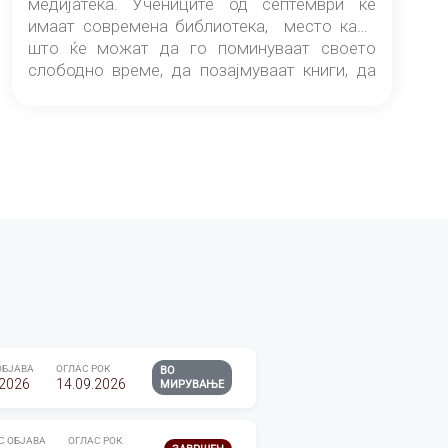
медијатека. Учениците од септември ќе
имаат современа библиотека, место каде
што ќе можат да го поминуваат своето
слободно време, да позајмуваат книги, да
читаат и да разменуваат идеи.
ОБЈАВА
ОГЛАС РОК
ВО
.2026
14.09.2026
МИРУВАЊЕ
С ОБЈАВА
ОГЛАС РОК