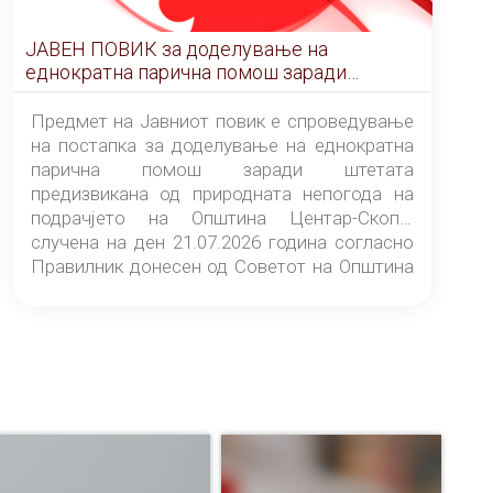
ЈАВЕН ПОВИК за доделување на
еднократна парична помош заради
штетата предизвикана од природната
непогода на подрачјето на Општина
Предмет на Јавниот повик е спроведување
Центар-Скопје случена на ден 21.07.2026
на постапка за доделување на еднократна
година
парична помош заради штетата
предизвикана од природната непогода на
подрачјето на Општина Центар-Скопје
случена на ден 21.07.2026 година согласно
Правилник донесен од Советот на Општина
Центар-Скопје („Службен гласник на
Општина Центар-Скопје“ број 9/26).