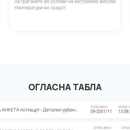
на граѓаните во услови на екстремно високи
температури во градот.
ОГЛАСНА ТАБЛА
ОГЛАС БРОЈ
ОГЛАС 
ЈАВНА ПРЕЗЕНТАЦИЈА И ЈАВНА АНКЕТА по Нацрт- Детален урбанистички план Градска четврт Ј 05- Барутана, Општина Центар- Скопје, плански период 2025-2030
09-2501/11
13.08
ОГЛАС БРОЈ
ОГЛА