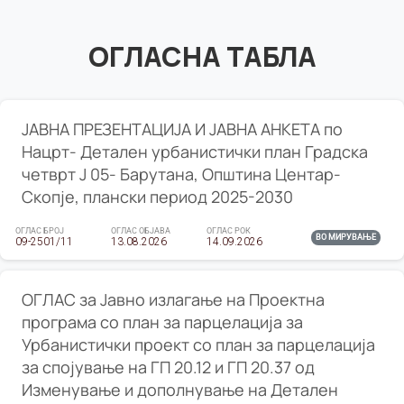
ОГЛАСНА ТАБЛА
ЈАВНА ПРЕЗЕНТАЦИЈА И ЈАВНА АНКЕТА по
Нацрт- Детален урбанистички план Градска
четврт Ј 05- Барутана, Општина Центар-
Скопје, плански период 2025-2030
ОГЛАС БРОЈ
ОГЛАС ОБЈАВА
ОГЛАС РОК
ВО МИРУВАЊЕ
09-2501/11
13.08.2026
14.09.2026
ОГЛАС за Јавно излагање на Проектна
програма со план за парцелација за
Урбанистички проект со план за парцелација
за спојување на ГП 20.12 и ГП 20.37 од
Изменување и дополнување на Детален