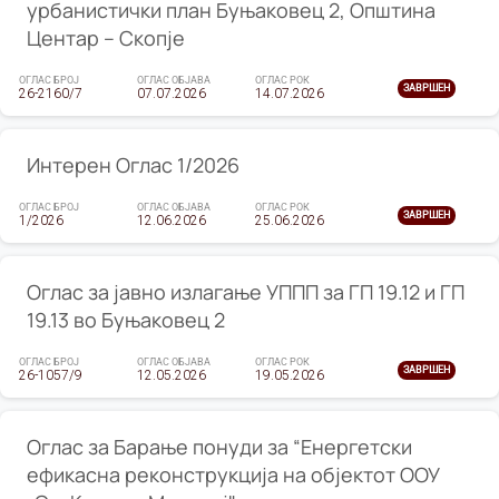
урбанистички план Буњаковец 2, Општина
Центар – Скопје
ОГЛАС БРОЈ
ОГЛАС ОБЈАВА
ОГЛАС РОК
ЗАВРШЕН
26-2160/7
07.07.2026
14.07.2026
Интерен Оглас 1/2026
ОГЛАС БРОЈ
ОГЛАС ОБЈАВА
ОГЛАС РОК
ЗАВРШЕН
1/2026
12.06.2026
25.06.2026
Оглас за јавно излагање УППП за ГП 19.12 и ГП
19.13 во Буњаковец 2
ОГЛАС БРОЈ
ОГЛАС ОБЈАВА
ОГЛАС РОК
ЗАВРШЕН
26-1057/9
12.05.2026
19.05.2026
Оглас за Барање понуди за “Енергетски
ефикасна реконструкција на објектот ООУ