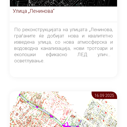
Улица „Ленинова“
По реконструкцијата на улицата „Ленинова,
граѓаните ќе добијат нова и квалитетно
изведена улица, со нова атмосферска и
водоводна канализација, нови тротоари и
еколошки ефикасно ЛЕД улично
осветлување.
16.09 2025