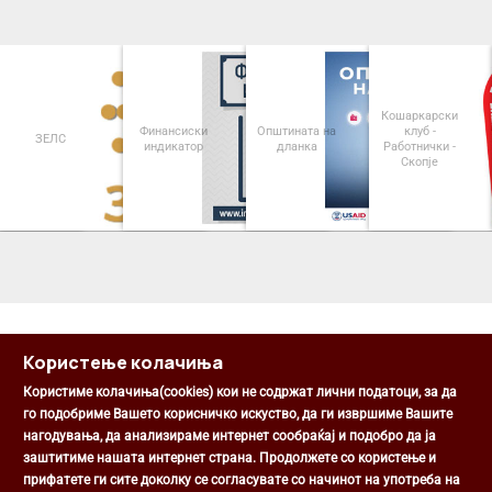
Кошаркарски
Финансиски
Општината на
клуб -
ЗЕЛС
индикатор
дланка
Работнички -
Скопје
<
>
Користење колачиња
Користиме колачиња(cookies) кои не содржат лични податоци, за да
го подобриме Вашето корисничко искуство, да ги извршиме Вашите
нагодувања, да анализираме интернет сообраќај и подобро да ја
Општина Центар
заштитиме нашата интернет страна. Продолжете со користење и
Михаил Цоков бр. 1, Скопје
прифатете ги сите доколку се согласувате со начинот на употреба на