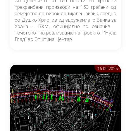
Со делењето на 150 пакети со храна и
прехранбени производи на 150 граѓани од
семејства со висок социјален ризик, заедно
со Душко Христов од здружението Банка за
Храна – БХМ, официјално го означивме
почетокот на реализација на проектот “Нула
Глад“ во Општина Центар
16.09 2025