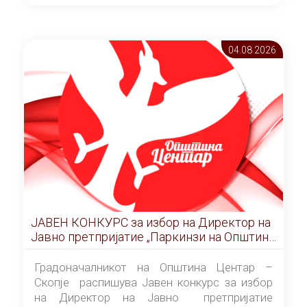
ОПШТИНА ЦЕНТАР Скопје Скопје
(„Службен гласник на Општина Центар
Скопје” број 9/2026), за времетраење од 3
04.08 2026
(три) години од денот на потпишувањето на
Договорот за закуп со најповолниот
понудувач.
ЈАВЕН КОНКУРС за избор на Директор на
Јавно претпријатие „Паркинзи на Општина
Центар“ – Скопје
Градоначалникот на Општина Центар –
Скопје распишува Јавен конкурс за избор
на Директор на Јавно претпријатие