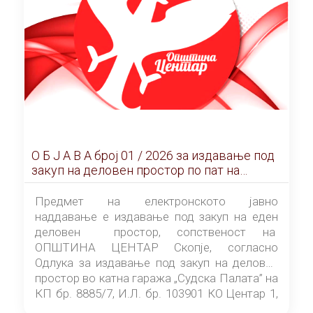
О Б Ј А В А брoj 01 / 2026 за издавање под
закуп на деловен простор по пат на
ЕЛЕКТРОНСКО ЈАВНО НАДДАВАЊЕ
Предмет на електронското јавно
наддавање е издавање под закуп на еден
деловен простор, сопственост на
ОПШТИНА ЦЕНТАР Скопје, согласно
Одлука за издавање под закуп на деловен
простор во катна гаража „Судска Палата” на
КП бр. 8885/7, И.Л. бр. 103901 КО Центар 1,
донесена од страна на Советот на