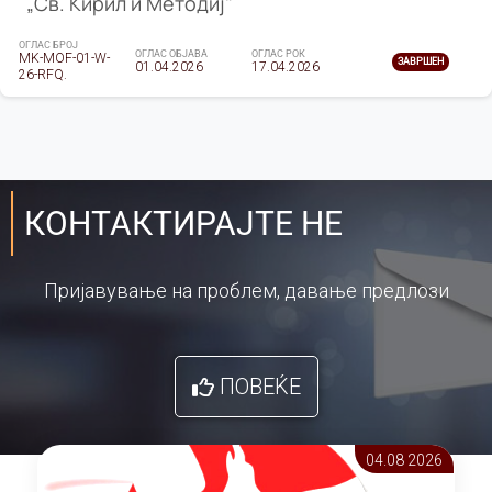
„Св. Кирил и Методиј"
ОГЛАС БРОЈ
ОГЛАС ОБЈАВА
ОГЛАС РОК
MK-MOF-01-W-
ЗАВРШЕН
01.04.2026
17.04.2026
26-RFQ.
КОНТАКТИРАЈТЕ НЕ
Пријавување на проблем, давање предлози
ПОВЕЌЕ
04.08 2026