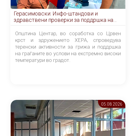
Герасимовски: Инфо-штандови и
здравствени проверки за поддршка на
граѓаните во услови на топлотен бран
Општина Центар, во соработка со Црвен
крст и здружението ХЕРА, спроведува
теренски активности за грижа и поддршка
на граѓаните во услови на екстремно високи
температури во градот.
05.08 2026