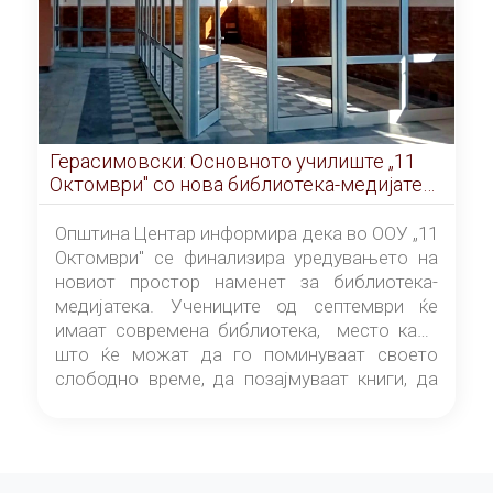
Герасимовски: Основното училиште „11
Октомври" со нова библиотека-медијатека
од септември
Општина Центар информира дека во ООУ „11
Октомври" се финализира уредувањето на
новиот простор наменет за библиотека-
медијатека. Учениците од септември ќе
имаат современа библиотека, место каде
што ќе можат да го поминуваат своето
слободно време, да позајмуваат книги, да
читаат и да разменуваат идеи.