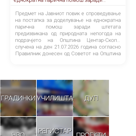
штетата предизвикана од природната
непогода на подрачјето на Општина
Предмет на Јавниот повик е спроведување
Центар-Скопје случена на ден 21.07.2026
на постапка за доделување на еднократна
година
парична помош заради штетата
предизвикана од природната непогода на
подрачјето на Општина Центар-Скопје
случена на ден 21.07.2026 година согласно
Правилник донесен од Советот на Општина
Центар-Скопје („Службен гласник на
Општина Центар-Скопје“ број 9/26).
ГРАДИНКИ
УЧИЛИШТА
ДУП
РЕГИСТАР
НВО
ПРОЕКТИ