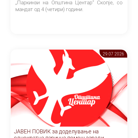
„Паркинзи на Општина Центар“ Скопје, со
мандат од 4 (четири) години.
29.07 2026
ЈАВЕН ПОВИК за доделување на
еднократна парична помош заради