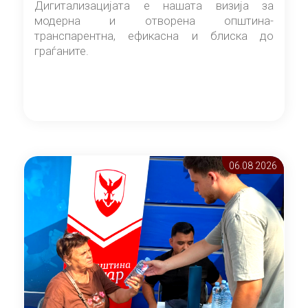
Дигитализацијата е нашата визија за
модерна и отворена општина-
транспарентна, ефикасна и блиска до
граѓаните.
06.08 2026