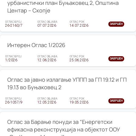
урбанистички план Буњаковец 2, Општина
Центар – Скопје
ОГЛАС БРОЈ
ОГЛАС ОБЈАВА
ОГЛАС РОК
ЗАВРШЕН
26-2160/7
07.07.2026
14.07.2026
Интерен Оглас 1/2026
ОГЛАС БРОЈ
ОГЛАС ОБЈАВА
ОГЛАС РОК
ЗАВРШЕН
1/2026
12.06.2026
25.06.2026
Оглас за јавно излагање УППП за ГП 19.12 и ГП
19.13 во Буњаковец 2
ОГЛАС БРОЈ
ОГЛАС ОБЈАВА
ОГЛАС РОК
ЗАВРШЕН
26-1057/9
12.05.2026
19.05.2026
Оглас за Барање понуди за “Енергетски
ефикасна реконструкција на објектот ООУ