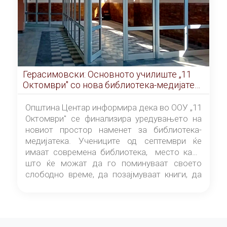
Герасимовски: Основното училиште „11
Октомври" со нова библиотека-медијатека
од септември
Општина Центар информира дека во ООУ „11
Октомври" се финализира уредувањето на
новиот простор наменет за библиотека-
медијатека. Учениците од септември ќе
имаат современа библиотека, место каде
што ќе можат да го поминуваат своето
слободно време, да позајмуваат книги, да
читаат и да разменуваат идеи.