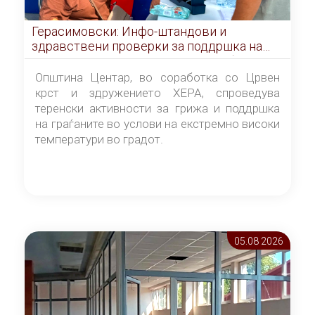
Герасимовски: Инфо-штандови и
здравствени проверки за поддршка на
граѓаните во услови на топлотен бран
Општина Центар, во соработка со Црвен
крст и здружението ХЕРА, спроведува
теренски активности за грижа и поддршка
на граѓаните во услови на екстремно високи
температури во градот.
05.08 2026