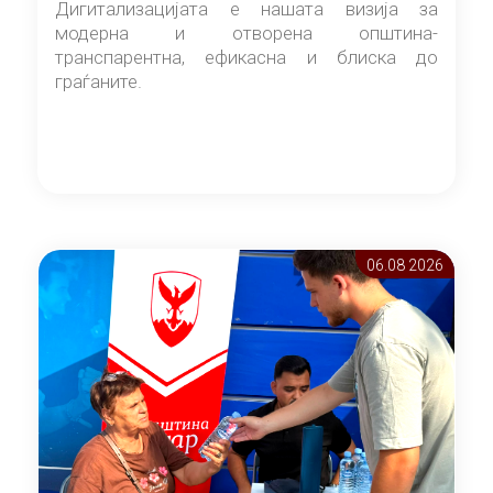
Дигитализацијата е нашата визија за
модерна и отворена општина-
транспарентна, ефикасна и блиска до
граѓаните.
06.08 2026