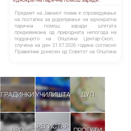
штетата предизвикана од природната
непогода на подрачјето на Општина
Предмет на Јавниот повик е спроведување
Центар-Скопје случена на ден 21.07.2026
на постапка за доделување на еднократна
година
парична помош заради штетата
предизвикана од природната непогода на
подрачјето на Општина Центар-Скопје
случена на ден 21.07.2026 година согласно
Правилник донесен од Советот на Општина
Центар-Скопје („Службен гласник на
Општина Центар-Скопје“ број 9/26).
ГРАДИНКИ
УЧИЛИШТА
ДУП
РЕГИСТАР
НВО
ПРОЕКТИ