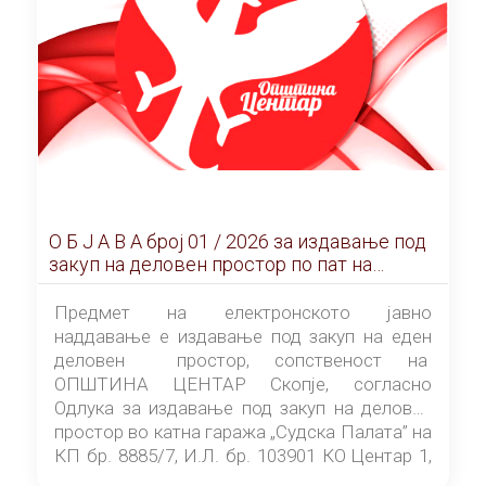
О Б Ј А В А брoj 01 / 2026 за издавање под
закуп на деловен простор по пат на
ЕЛЕКТРОНСКО ЈАВНО НАДДАВАЊЕ
Предмет на електронското јавно
наддавање е издавање под закуп на еден
деловен простор, сопственост на
ОПШТИНА ЦЕНТАР Скопје, согласно
Одлука за издавање под закуп на деловен
простор во катна гаража „Судска Палата” на
КП бр. 8885/7, И.Л. бр. 103901 КО Центар 1,
донесена од страна на Советот на