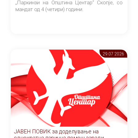
„Паркинзи на Општина Центар“ Скопје, со
мандат од 4 (четири) години.
29.07 2026
ЈАВЕН ПОВИК за доделување на
еднократна парична помош заради