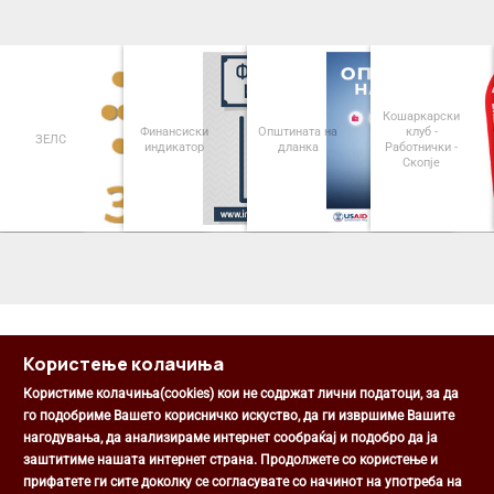
Кошаркарски
Финансиски
Општината на
клуб -
ЗЕЛС
индикатор
дланка
Работнички -
Скопје
<
>
Користење колачиња
Користиме колачиња(cookies) кои не содржат лични податоци, за да
го подобриме Вашето корисничко искуство, да ги извршиме Вашите
нагодувања, да анализираме интернет сообраќај и подобро да ја
Општина Центар
заштитиме нашата интернет страна. Продолжете со користење и
Михаил Цоков бр. 1, Скопје
прифатете ги сите доколку се согласувате со начинот на употреба на