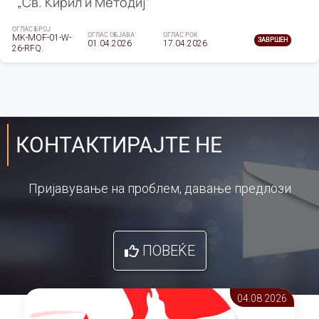
„Св. Кирил и Методиј"
ОГЛАС БРОЈ
ОГЛАС ОБЈАВА
ОГЛАС РОК
MK-MOF-01-W-
ЗАВРШЕН
01.04.2026
17.04.2026
26-RFQ.
КОНТАКТИРАЈТЕ НЕ
Пријавување на проблем, давање предлози
ПОВЕЌЕ
04.08 2026