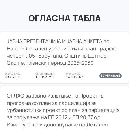
ОГЛАСНА ТАБЛА
ЈАВНА ПРЕЗЕНТАЦИЈА И ЈАВНА АНКЕТА по
Нацрт- Детален урбанистички план Градска
четврт Ј 05- Барутана, Општина Центар-
Скопје, плански период 2025-2030
ОГЛАС БРОЈ
ОГЛАС ОБЈАВА
ОГЛАС РОК
ВО МИРУВАЊЕ
09-2501/11
13.08.2026
14.09.2026
ОГЛАС за Јавно излагање на Проектна
програма со план за парцелација за
Урбанистички проект со план за парцелација
за спојување на ГП 20.12 и ГП 20.37 од
Изменување и дополнување на Детален