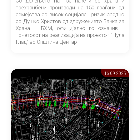
Со делењето на 150 пакети со храна и
прехранбени производи на 150 граѓани од
семејства со висок социјален ризик, заедно
со Душко Христов од здружението Банка за
Храна – БХМ, официјално го означивме
почетокот на реализација на проектот “Нула
Глад“ во Општина Центар
16.09 2025