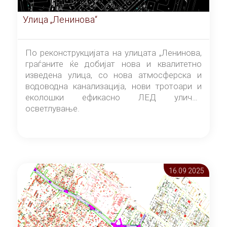
Улица „Ленинова“
По реконструкцијата на улицата „Ленинова,
граѓаните ќе добијат нова и квалитетно
изведена улица, со нова атмосферска и
водоводна канализација, нови тротоари и
еколошки ефикасно ЛЕД улично
осветлување.
16.09 2025