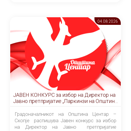
ОПШТИНА ЦЕНТАР Скопје Скопје
(„Службен гласник на Општина Центар
Скопје” број 9/2026), за времетраење од 3
04.08 2026
(три) години од денот на потпишувањето на
Договорот за закуп со најповолниот
понудувач.
ЈАВЕН КОНКУРС за избор на Директор на
Јавно претпријатие „Паркинзи на Општина
Центар“ – Скопје
Градоначалникот на Општина Центар –
Скопје распишува Јавен конкурс за избор
на Директор на Јавно претпријатие