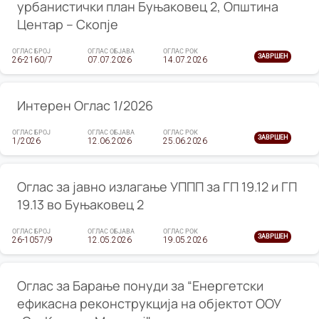
урбанистички план Буњаковец 2, Општина
Центар – Скопје
ОГЛАС БРОЈ
ОГЛАС ОБЈАВА
ОГЛАС РОК
ЗАВРШЕН
26-2160/7
07.07.2026
14.07.2026
Интерен Оглас 1/2026
ОГЛАС БРОЈ
ОГЛАС ОБЈАВА
ОГЛАС РОК
ЗАВРШЕН
1/2026
12.06.2026
25.06.2026
Оглас за јавно излагање УППП за ГП 19.12 и ГП
19.13 во Буњаковец 2
ОГЛАС БРОЈ
ОГЛАС ОБЈАВА
ОГЛАС РОК
ЗАВРШЕН
26-1057/9
12.05.2026
19.05.2026
Оглас за Барање понуди за “Енергетски
ефикасна реконструкција на објектот ООУ