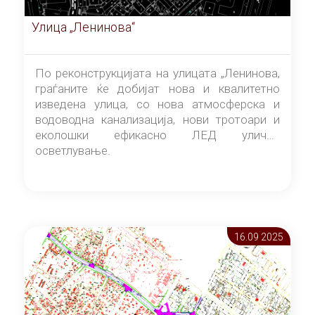
Улица „Ленинова“
По реконструкцијата на улицата „Ленинова,
граѓаните ќе добијат нова и квалитетно
изведена улица, со нова атмосферска и
водоводна канализација, нови тротоари и
еколошки ефикасно ЛЕД улично
осветлување.
16.09 2025