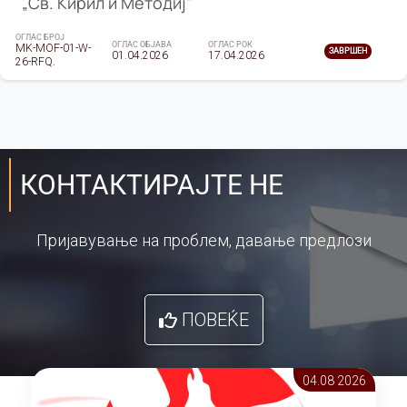
„Св. Кирил и Методиј"
ОГЛАС БРОЈ
ОГЛАС ОБЈАВА
ОГЛАС РОК
MK-MOF-01-W-
ЗАВРШЕН
01.04.2026
17.04.2026
26-RFQ.
КОНТАКТИРАЈТЕ НЕ
Пријавување на проблем, давање предлози
ПОВЕЌЕ
04.08 2026