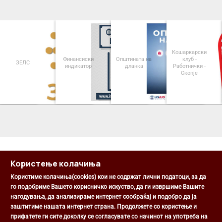
Кошаркарски
Финансиски
Општината на
клуб -
ЗЕЛС
индикатор
дланка
Работнички -
Скопје
<
>
Користење колачиња
Користиме колачиња(cookies) кои не содржат лични податоци, за да
го подобриме Вашето корисничко искуство, да ги извршиме Вашите
нагодувања, да анализираме интернет сообраќај и подобро да ја
Општина Центар
заштитиме нашата интернет страна. Продолжете со користење и
Михаил Цоков бр. 1, Скопје
прифатете ги сите доколку се согласувате со начинот на употреба на