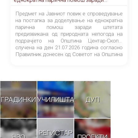
штетата предизвикана од природната
непогода на подрачјето на Општина
Предмет на Јавниот повик е спроведување
Центар-Скопје случена на ден 21.07.2026
на постапка за доделување на еднократна
година
парична помош заради штетата
предизвикана од природната непогода на
подрачјето на Општина Центар-Скопје
случена на ден 21.07.2026 година согласно
Правилник донесен од Советот на Општина
Центар-Скопје („Службен гласник на
Општина Центар-Скопје“ број 9/26).
ГРАДИНКИ
УЧИЛИШТА
ДУП
РЕГИСТАР
НВО
ПРОЕКТИ