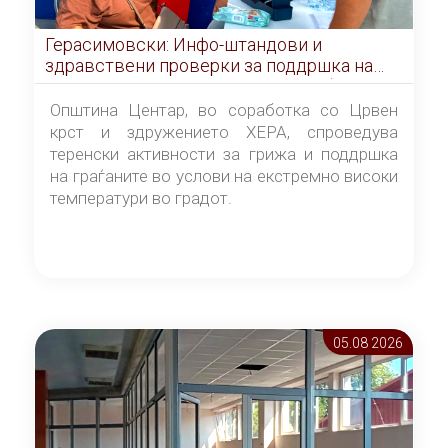
Герасимовски: Инфо-штандови и
здравствени проверки за поддршка на
граѓаните во услови на топлотен бран
Општина Центар, во соработка со Црвен
крст и здружението ХЕРА, спроведува
теренски активности за грижа и поддршка
на граѓаните во услови на екстремно високи
температури во градот.
05.08 2026