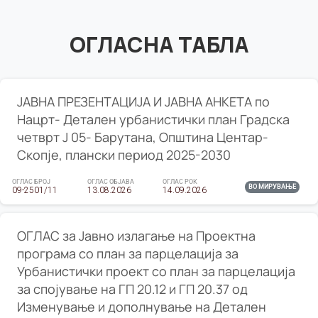
ОГЛАСНА ТАБЛА
ЈАВНА ПРЕЗЕНТАЦИЈА И ЈАВНА АНКЕТА по
Нацрт- Детален урбанистички план Градска
четврт Ј 05- Барутана, Општина Центар-
Скопје, плански период 2025-2030
ОГЛАС БРОЈ
ОГЛАС ОБЈАВА
ОГЛАС РОК
ВО МИРУВАЊЕ
09-2501/11
13.08.2026
14.09.2026
ОГЛАС за Јавно излагање на Проектна
програма со план за парцелација за
Урбанистички проект со план за парцелација
за спојување на ГП 20.12 и ГП 20.37 од
Изменување и дополнување на Детален