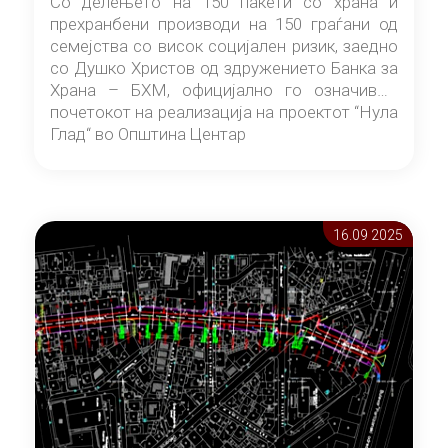
Со делењето на 150 пакети со храна и
прехранбени производи на 150 граѓани од
семејства со висок социјален ризик, заедно
со Душко Христов од здружението Банка за
Храна – БХМ, официјално го означивме
почетокот на реализација на проектот “Нула
Глад“ во Општина Центар
16.09 2025