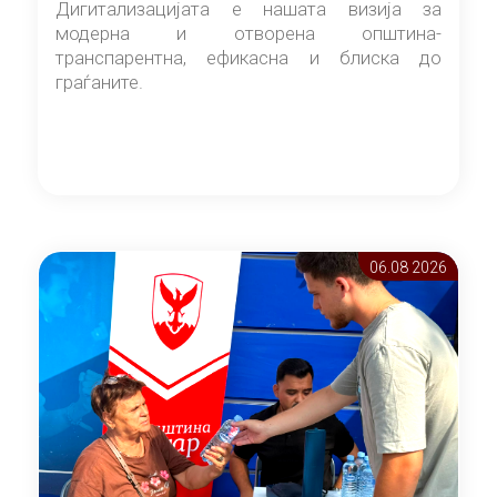
Дигитализацијата е нашата визија за
модерна и отворена општина-
транспарентна, ефикасна и блиска до
граѓаните.
06.08 2026