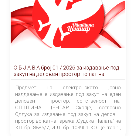
О Б Ј А В А брoj 01 / 2026 за издавање под
закуп на деловен простор по пат на
ЕЛЕКТРОНСКО ЈАВНО НАДДАВАЊЕ
Предмет на електронското јавно
наддавање е издавање под закуп на еден
деловен простор, сопственост на
ОПШТИНА ЦЕНТАР Скопје, согласно
Одлука за издавање под закуп на деловен
простор во катна гаража „Судска Палата” на
КП бр. 8885/7, И.Л. бр. 103901 КО Центар 1,
донесена од страна на Советот на