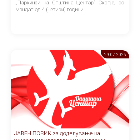
„Паркинзи на Општина Центар“ Скопје, со
мандат од 4 (четири) години.
29.07 2026
ЈАВЕН ПОВИК за доделување на
еднократна парична помош заради