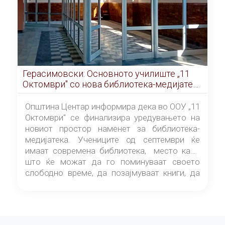
Герасимовски: Основното училиште „11
Октомври" со нова библиотека-медијатека
од септември
Општина Центар информира дека во ООУ „11
Октомври" се финализира уредувањето на
новиот простор наменет за библиотека-
медијатека. Учениците од септември ќе
имаат современа библиотека, место каде
што ќе можат да го поминуваат своето
слободно време, да позајмуваат книги, да
читаат и да разменуваат идеи.