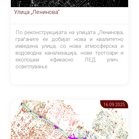
Улица „Ленинова“
По реконструкцијата на улицата „Ленинова,
граѓаните ќе добијат нова и квалитетно
изведена улица, со нова атмосферска и
водоводна канализација, нови тротоари и
еколошки ефикасно ЛЕД улично
осветлување.
16.09 2025