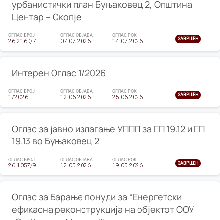
урбанистички план Буњаковец 2, Општина
Центар – Скопје
ОГЛАС БРОЈ
ОГЛАС ОБЈАВА
ОГЛАС РОК
ЗАВРШЕН
26-2160/7
07.07.2026
14.07.2026
Интерен Оглас 1/2026
ОГЛАС БРОЈ
ОГЛАС ОБЈАВА
ОГЛАС РОК
ЗАВРШЕН
1/2026
12.06.2026
25.06.2026
Оглас за јавно излагање УППП за ГП 19.12 и ГП
19.13 во Буњаковец 2
ОГЛАС БРОЈ
ОГЛАС ОБЈАВА
ОГЛАС РОК
ЗАВРШЕН
26-1057/9
12.05.2026
19.05.2026
Оглас за Барање понуди за “Енергетски
ефикасна реконструкција на објектот ООУ