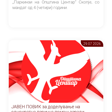
„Паркинзи на Општина Центар“ Скопје, со
мандат од 4 (четири) години.
29.07 2026
ЈАВЕН ПОВИК за доделување на
еднократна парична помош заради