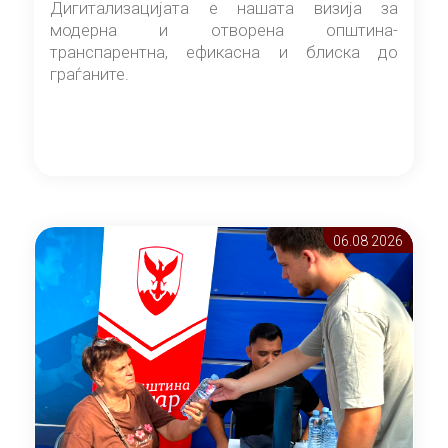
Дигитализацијата е нашата визија за
модерна и отворена општина-
транспарентна, ефикасна и блиска до
граѓаните.
06.08 2026