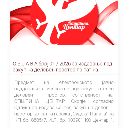
О Б Ј А В А брoj 01 / 2026 за издавање под
закуп на деловен простор по пат на
ЕЛЕКТРОНСКО ЈАВНО НАДДАВАЊЕ
Предмет на електронското јавно
наддавање е издавање под закуп на еден
деловен простор, сопственост на
ОПШТИНА ЦЕНТАР Скопје, согласно
Одлука за издавање под закуп на деловен
простор во катна гаража „Судска Палата” на
КП бр. 8885/7, И.Л. бр. 103901 КО Центар 1,
донесена од страна на Советот на