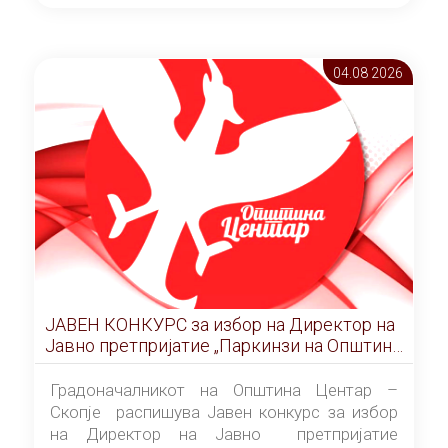
ОПШТИНА ЦЕНТАР Скопје Скопје
(„Службен гласник на Општина Центар
Скопје” број 9/2026), за времетраење од 3
04.08 2026
(три) години од денот на потпишувањето на
Договорот за закуп со најповолниот
понудувач.
ЈАВЕН КОНКУРС за избор на Директор на
Јавно претпријатие „Паркинзи на Општина
Центар“ – Скопје
Градоначалникот на Општина Центар –
Скопје распишува Јавен конкурс за избор
на Директор на Јавно претпријатие