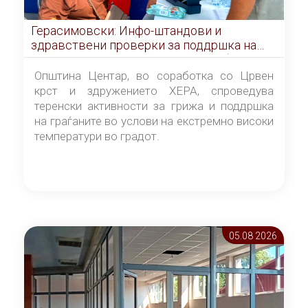
Герасимовски: Инфо-штандови и
здравствени проверки за поддршка на
граѓаните во услови на топлотен бран
Општина Центар, во соработка со Црвен
крст и здружението ХЕРА, спроведува
теренски активности за грижа и поддршка
на граѓаните во услови на екстремно високи
температури во градот.
05.08 2026