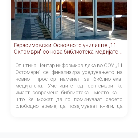
Герасимовски: Основното училиште „11
Октомври" со нова библиотека-медијатека
од септември
Општина Центар информира дека во ООУ „11
Октомври" се финализира уредувањето на
новиот простор наменет за библиотека-
медијатека. Учениците од септември ќе
имаат современа библиотека, место каде
што ќе можат да го поминуваат своето
слободно време, да позајмуваат книги, да
читаат и да разменуваат идеи.