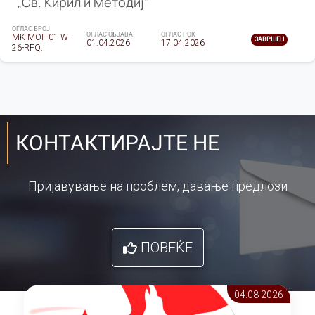
„Св. Кирил и Методиј"
ОГЛАС БРОЈ
ОГЛАС ОБЈАВА
ОГЛАС РОК
MK-MOF-01-W-
ЗАВРШЕН
01.04.2026
17.04.2026
26-RFQ.
КОНТАКТИРАЈТЕ НЕ
Пријавување на проблем, давање предлози
ПОВЕЌЕ
04.08 2026