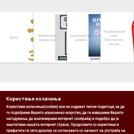
Кошаркарски
Финансиски
Општината на
клуб -
ЗЕЛС
индикатор
дланка
Работнички -
Скопје
<
>
Користење колачиња
Користиме колачиња(cookies) кои не содржат лични податоци, за да
го подобриме Вашето корисничко искуство, да ги извршиме Вашите
нагодувања, да анализираме интернет сообраќај и подобро да ја
Општина Центар
заштитиме нашата интернет страна. Продолжете со користење и
Михаил Цоков бр. 1, Скопје
прифатете ги сите доколку се согласувате со начинот на употреба на