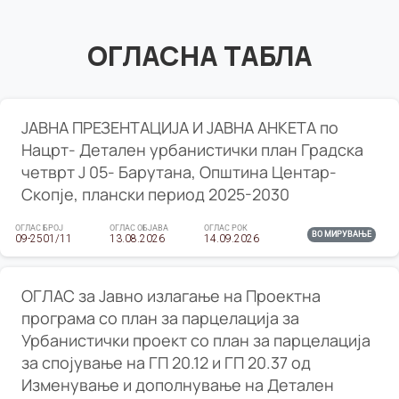
ОГЛАСНА ТАБЛА
ЈАВНА ПРЕЗЕНТАЦИЈА И ЈАВНА АНКЕТА по
Нацрт- Детален урбанистички план Градска
четврт Ј 05- Барутана, Општина Центар-
Скопје, плански период 2025-2030
ОГЛАС БРОЈ
ОГЛАС ОБЈАВА
ОГЛАС РОК
ВО МИРУВАЊЕ
09-2501/11
13.08.2026
14.09.2026
ОГЛАС за Јавно излагање на Проектна
програма со план за парцелација за
Урбанистички проект со план за парцелација
за спојување на ГП 20.12 и ГП 20.37 од
Изменување и дополнување на Детален