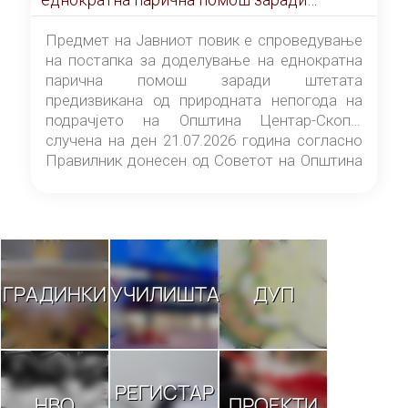
штетата предизвикана од природната
непогода на подрачјето на Општина
Предмет на Јавниот повик е спроведување
Центар-Скопје случена на ден 21.07.2026
на постапка за доделување на еднократна
година
парична помош заради штетата
предизвикана од природната непогода на
подрачјето на Општина Центар-Скопје
случена на ден 21.07.2026 година согласно
Правилник донесен од Советот на Општина
Центар-Скопје („Службен гласник на
Општина Центар-Скопје“ број 9/26).
ГРАДИНКИ
УЧИЛИШТА
ДУП
РЕГИСТАР
НВО
ПРОЕКТИ