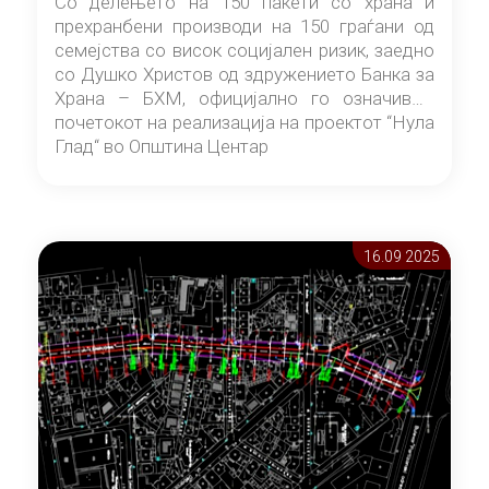
Со делењето на 150 пакети со храна и
прехранбени производи на 150 граѓани од
семејства со висок социјален ризик, заедно
со Душко Христов од здружението Банка за
Храна – БХМ, официјално го означивме
почетокот на реализација на проектот “Нула
Глад“ во Општина Центар
16.09 2025