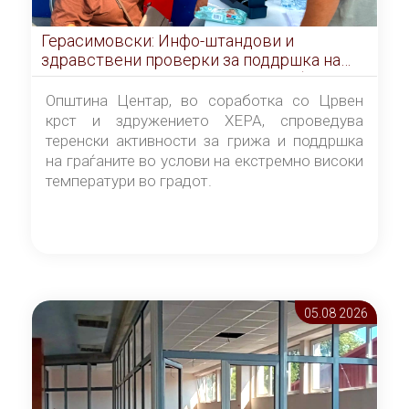
Герасимовски: Инфо-штандови и
здравствени проверки за поддршка на
граѓаните во услови на топлотен бран
Општина Центар, во соработка со Црвен
крст и здружението ХЕРА, спроведува
теренски активности за грижа и поддршка
на граѓаните во услови на екстремно високи
температури во градот.
05.08 2026