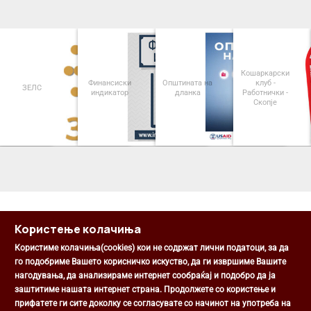
Кошаркарски
Финансиски
Општината на
клуб -
ЗЕЛС
индикатор
дланка
Работнички -
Скопје
<
>
Користење колачиња
Користиме колачиња(cookies) кои не содржат лични податоци, за да
го подобриме Вашето корисничко искуство, да ги извршиме Вашите
нагодувања, да анализираме интернет сообраќај и подобро да ја
Општина Центар
заштитиме нашата интернет страна. Продолжете со користење и
Михаил Цоков бр. 1, Скопје
прифатете ги сите доколку се согласувате со начинот на употреба на