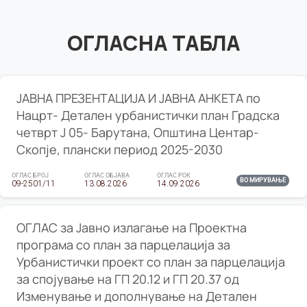
ОГЛАСНА ТАБЛА
ЈАВНА ПРЕЗЕНТАЦИЈА И ЈАВНА АНКЕТА по
Нацрт- Детален урбанистички план Градска
четврт Ј 05- Барутана, Општина Центар-
Скопје, плански период 2025-2030
ОГЛАС БРОЈ
ОГЛАС ОБЈАВА
ОГЛАС РОК
ВО МИРУВАЊЕ
09-2501/11
13.08.2026
14.09.2026
ОГЛАС за Јавно излагање на Проектна
програма со план за парцелација за
Урбанистички проект со план за парцелација
за спојување на ГП 20.12 и ГП 20.37 од
Изменување и дополнување на Детален