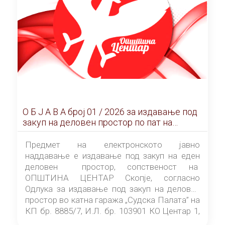
О Б Ј А В А брoj 01 / 2026 за издавање под
закуп на деловен простор по пат на
ЕЛЕКТРОНСКО ЈАВНО НАДДАВАЊЕ
Предмет на електронското јавно
наддавање е издавање под закуп на еден
деловен простор, сопственост на
ОПШТИНА ЦЕНТАР Скопје, согласно
Одлука за издавање под закуп на деловен
простор во катна гаража „Судска Палата” на
КП бр. 8885/7, И.Л. бр. 103901 КО Центар 1,
донесена од страна на Советот на