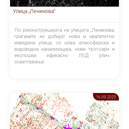
Улица „Ленинова“
По реконструкцијата на улицата „Ленинова,
граѓаните ќе добијат нова и квалитетно
изведена улица, со нова атмосферска и
водоводна канализација, нови тротоари и
еколошки ефикасно ЛЕД улично
осветлување.
16.09 2025