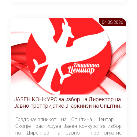
ОПШТИНА ЦЕНТАР Скопје Скопје
(„Службен гласник на Општина Центар
Скопје” број 9/2026), за времетраење од 3
04.08 2026
(три) години од денот на потпишувањето на
Договорот за закуп со најповолниот
понудувач.
ЈАВЕН КОНКУРС за избор на Директор на
Јавно претпријатие „Паркинзи на Општина
Центар“ – Скопје
Градоначалникот на Општина Центар –
Скопје распишува Јавен конкурс за избор
на Директор на Јавно претпријатие