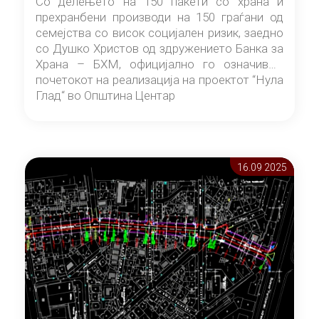
Со делењето на 150 пакети со храна и
прехранбени производи на 150 граѓани од
семејства со висок социјален ризик, заедно
со Душко Христов од здружението Банка за
Храна – БХМ, официјално го означивме
почетокот на реализација на проектот “Нула
Глад“ во Општина Центар
16.09 2025