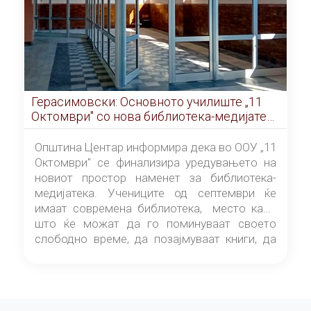
Герасимовски: Основното училиште „11
Октомври" со нова библиотека-медијатека
од септември
Општина Центар информира дека во ООУ „11
Октомври" се финализира уредувањето на
новиот простор наменет за библиотека-
медијатека. Учениците од септември ќе
имаат современа библиотека, место каде
што ќе можат да го поминуваат своето
слободно време, да позајмуваат книги, да
читаат и да разменуваат идеи.