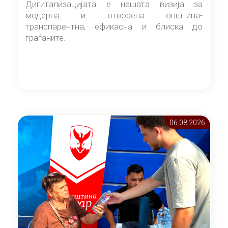
Дигитализацијата е нашата визија за
модерна и отворена општина-
транспарентна, ефикасна и блиска до
граѓаните.
06.08 2026