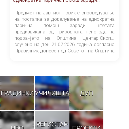
штетата предизвикана од природната
непогода на подрачјето на Општина
Предмет на Јавниот повик е спроведување
Центар-Скопје случена на ден 21.07.2026
на постапка за доделување на еднократна
година
парична помош заради штетата
предизвикана од природната непогода на
подрачјето на Општина Центар-Скопје
случена на ден 21.07.2026 година согласно
Правилник донесен од Советот на Општина
Центар-Скопје („Службен гласник на
Општина Центар-Скопје“ број 9/26).
ГРАДИНКИ
УЧИЛИШТА
ДУП
РЕГИСТАР
НВО
ПРОЕКТИ