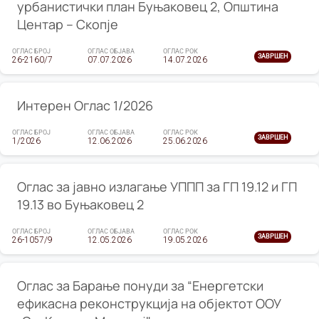
урбанистички план Буњаковец 2, Општина
Центар – Скопје
ОГЛАС БРОЈ
ОГЛАС ОБЈАВА
ОГЛАС РОК
ЗАВРШЕН
26-2160/7
07.07.2026
14.07.2026
Интерен Оглас 1/2026
ОГЛАС БРОЈ
ОГЛАС ОБЈАВА
ОГЛАС РОК
ЗАВРШЕН
1/2026
12.06.2026
25.06.2026
Оглас за јавно излагање УППП за ГП 19.12 и ГП
19.13 во Буњаковец 2
ОГЛАС БРОЈ
ОГЛАС ОБЈАВА
ОГЛАС РОК
ЗАВРШЕН
26-1057/9
12.05.2026
19.05.2026
Оглас за Барање понуди за “Енергетски
ефикасна реконструкција на објектот ООУ