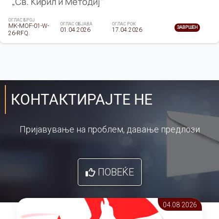
„Св. Кирил и Методиј"
ОГЛАС БРОЈ
ОГЛАС ОБЈАВА
ОГЛАС РОК
MK-MOF-01-W-
ЗАВРШЕН
01.04.2026
17.04.2026
26-RFQ.
КОНТАКТИРАЈТЕ НЕ
Пријавување на проблем, давање предлози
ПОВЕЌЕ
04.08 2026