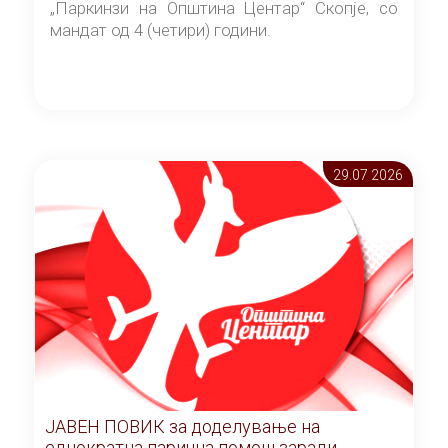
„Паркинзи на Општина Центар“ Скопје, со
мандат од 4 (четири) години.
29.07 2026
ЈАВЕН ПОВИК за доделување на
еднократна парична помош заради