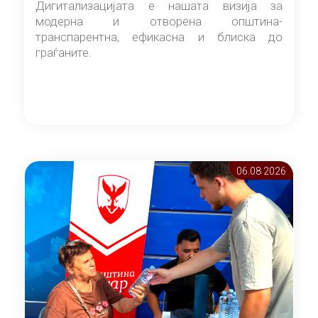
Дигитализацијата е нашата визија за
модерна и отворена општина-
транспарентна, ефикасна и блиска до
граѓаните.
06.08 2026