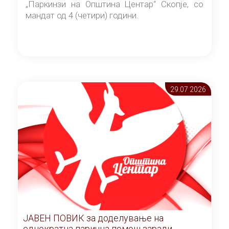
„Паркинзи на Општина Центар“ Скопје, со
мандат од 4 (четири) години.
29.07 2026
ЈАВЕН ПОВИК за доделување на
еднократна парична помош заради