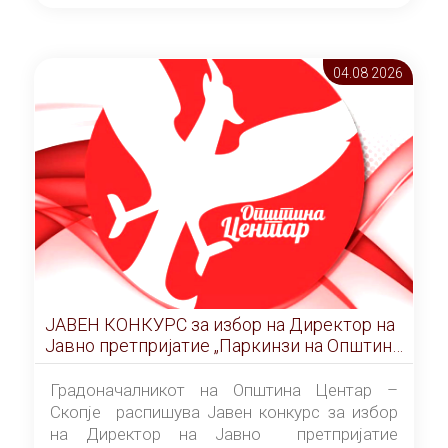
ОПШТИНА ЦЕНТАР Скопје Скопје
(„Службен гласник на Општина Центар
Скопје” број 9/2026), за времетраење од 3
04.08 2026
(три) години од денот на потпишувањето на
Договорот за закуп со најповолниот
понудувач.
ЈАВЕН КОНКУРС за избор на Директор на
Јавно претпријатие „Паркинзи на Општина
Центар“ – Скопје
Градоначалникот на Општина Центар –
Скопје распишува Јавен конкурс за избор
на Директор на Јавно претпријатие