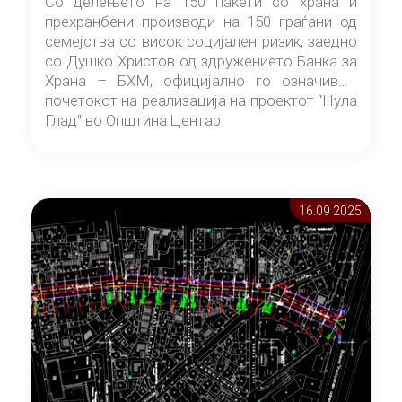
Со делењето на 150 пакети со храна и
прехранбени производи на 150 граѓани од
семејства со висок социјален ризик, заедно
со Душко Христов од здружението Банка за
Храна – БХМ, официјално го означивме
почетокот на реализација на проектот “Нула
Глад“ во Општина Центар
16.09 2025