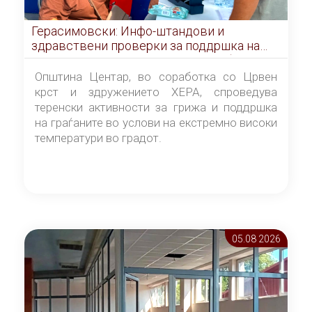
Герасимовски: Инфо-штандови и
здравствени проверки за поддршка на
граѓаните во услови на топлотен бран
Општина Центар, во соработка со Црвен
крст и здружението ХЕРА, спроведува
теренски активности за грижа и поддршка
на граѓаните во услови на екстремно високи
температури во градот.
05.08 2026