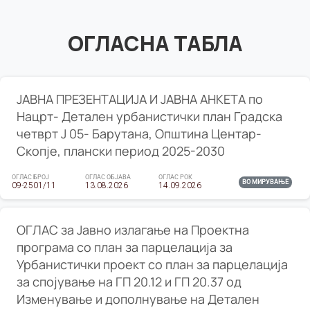
ОГЛАСНА ТАБЛА
ЈАВНА ПРЕЗЕНТАЦИЈА И ЈАВНА АНКЕТА по
Нацрт- Детален урбанистички план Градска
четврт Ј 05- Барутана, Општина Центар-
Скопје, плански период 2025-2030
ОГЛАС БРОЈ
ОГЛАС ОБЈАВА
ОГЛАС РОК
ВО МИРУВАЊЕ
09-2501/11
13.08.2026
14.09.2026
ОГЛАС за Јавно излагање на Проектна
програма со план за парцелација за
Урбанистички проект со план за парцелација
за спојување на ГП 20.12 и ГП 20.37 од
Изменување и дополнување на Детален