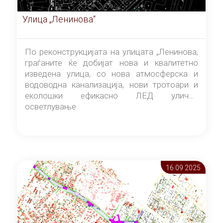
Улица „Ленинова“
По реконструкцијата на улицата „Ленинова,
граѓаните ќе добијат нова и квалитетно
изведена улица, со нова атмосферска и
водоводна канализација, нови тротоари и
еколошки ефикасно ЛЕД улично
осветлување.
16.09 2025