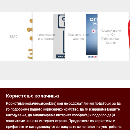
Кошаркарски
Финансиски
Општината на
клуб -
ЗЕЛС
индикатор
дланка
Работнички -
Скопје
<
>
Користење колачиња
Користиме колачиња(cookies) кои не содржат лични податоци, за да
го подобриме Вашето корисничко искуство, да ги извршиме Вашите
нагодувања, да анализираме интернет сообраќај и подобро да ја
Општина Центар
заштитиме нашата интернет страна. Продолжете со користење и
Михаил Цоков бр. 1, Скопје
прифатете ги сите доколку се согласувате со начинот на употреба на