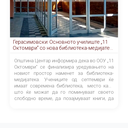
Герасимовски: Основното училиште „11
Октомври" со нова библиотека-медијатека
од септември
Општина Центар информира дека во ООУ „11
Октомври" се финализира уредувањето на
новиот простор наменет за библиотека-
медијатека. Учениците од септември ќе
имаат современа библиотека, место каде
што ќе можат да го поминуваат своето
слободно време, да позајмуваат книги, да
читаат и да разменуваат идеи.