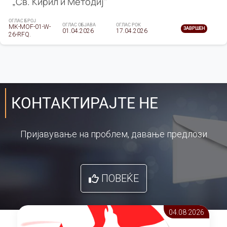
„Св. Кирил и Методиј"
ОГЛАС БРОЈ
ОГЛАС ОБЈАВА
ОГЛАС РОК
MK-MOF-01-W-
ЗАВРШЕН
01.04.2026
17.04.2026
26-RFQ.
КОНТАКТИРАЈТЕ НЕ
Пријавување на проблем, давање предлози
ПОВЕЌЕ
04.08 2026