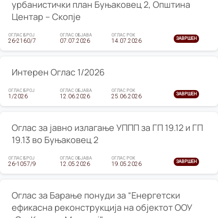
урбанистички план Буњаковец 2, Општина
Центар – Скопје
ОГЛАС БРОЈ
ОГЛАС ОБЈАВА
ОГЛАС РОК
ЗАВРШЕН
26-2160/7
07.07.2026
14.07.2026
Интерен Оглас 1/2026
ОГЛАС БРОЈ
ОГЛАС ОБЈАВА
ОГЛАС РОК
ЗАВРШЕН
1/2026
12.06.2026
25.06.2026
Оглас за јавно излагање УППП за ГП 19.12 и ГП
19.13 во Буњаковец 2
ОГЛАС БРОЈ
ОГЛАС ОБЈАВА
ОГЛАС РОК
ЗАВРШЕН
26-1057/9
12.05.2026
19.05.2026
Оглас за Барање понуди за “Енергетски
ефикасна реконструкција на објектот ООУ