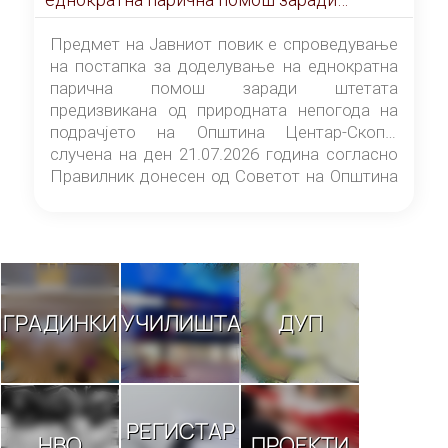
штетата предизвикана од природната
непогода на подрачјето на Општина
Предмет на Јавниот повик е спроведување
Центар-Скопје случена на ден 21.07.2026
на постапка за доделување на еднократна
година
парична помош заради штетата
предизвикана од природната непогода на
подрачјето на Општина Центар-Скопје
случена на ден 21.07.2026 година согласно
Правилник донесен од Советот на Општина
Центар-Скопје („Службен гласник на
Општина Центар-Скопје“ број 9/26).
ГРАДИНКИ
УЧИЛИШТА
ДУП
РЕГИСТАР
НВО
ПРОЕКТИ