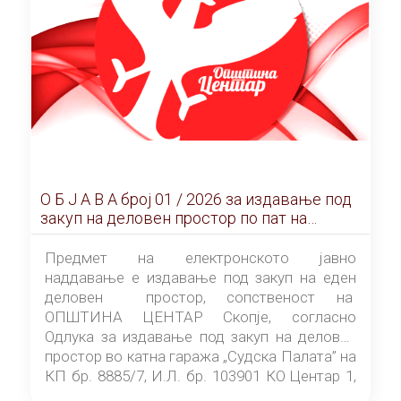
О Б Ј А В А брoj 01 / 2026 за издавање под
закуп на деловен простор по пат на
ЕЛЕКТРОНСКО ЈАВНО НАДДАВАЊЕ
Предмет на електронското јавно
наддавање е издавање под закуп на еден
деловен простор, сопственост на
ОПШТИНА ЦЕНТАР Скопје, согласно
Одлука за издавање под закуп на деловен
простор во катна гаража „Судска Палата” на
КП бр. 8885/7, И.Л. бр. 103901 КО Центар 1,
донесена од страна на Советот на