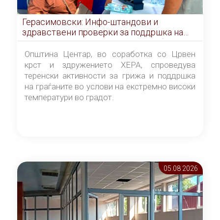
Герасимовски: Инфо-штандови и
здравствени проверки за поддршка на
граѓаните во услови на топлотен бран
Општина Центар, во соработка со Црвен
крст и здружението ХЕРА, спроведува
теренски активности за грижа и поддршка
на граѓаните во услови на екстремно високи
температури во градот.
05.08 2026