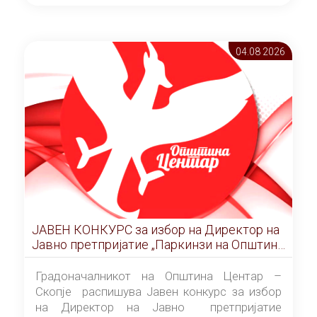
ОПШТИНА ЦЕНТАР Скопје Скопје
(„Службен гласник на Општина Центар
Скопје” број 9/2026), за времетраење од 3
04.08 2026
(три) години од денот на потпишувањето на
Договорот за закуп со најповолниот
понудувач.
ЈАВЕН КОНКУРС за избор на Директор на
Јавно претпријатие „Паркинзи на Општина
Центар“ – Скопје
Градоначалникот на Општина Центар –
Скопје распишува Јавен конкурс за избор
на Директор на Јавно претпријатие