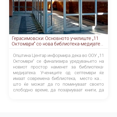
Герасимовски: Основното училиште „11
Октомври" со нова библиотека-медијатека
од септември
Општина Центар информира дека во ООУ „11
Октомври" се финализира уредувањето на
новиот простор наменет за библиотека-
медијатека. Учениците од септември ќе
имаат современа библиотека, место каде
што ќе можат да го поминуваат своето
слободно време, да позајмуваат книги, да
читаат и да разменуваат идеи.