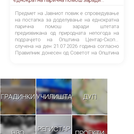
штетата предизвикана од природната
непогода на подрачјето на Општина
Предмет на Јавниот повик е спроведување
Центар-Скопје случена на ден 21.07.2026
на постапка за доделување на еднократна
година
парична помош заради штетата
предизвикана од природната непогода на
подрачјето на Општина Центар-Скопје
случена на ден 21.07.2026 година согласно
Правилник донесен од Советот на Општина
Центар-Скопје („Службен гласник на
Општина Центар-Скопје“ број 9/26).
ГРАДИНКИ
УЧИЛИШТА
ДУП
РЕГИСТАР
НВО
ПРОЕКТИ