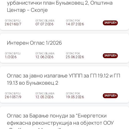
урбанистички план Буњаковец 2, Општина
Центар – Скопје
ОГЛАС БРОЈ
ОГЛАС ОБЈАВА
ОГЛАС РОК
ЗАВРШЕН
26-2160/7
07.07.2026
14.07.2026
Интерен Оглас 1/2026
ОГЛАС БРОЈ
ОГЛАС ОБЈАВА
ОГЛАС РОК
ЗАВРШЕН
1/2026
12.06.2026
25.06.2026
Оглас за јавно излагање УППП за ГП 19.12 и ГП
19.13 во Буњаковец 2
ОГЛАС БРОЈ
ОГЛАС ОБЈАВА
ОГЛАС РОК
ЗАВРШЕН
26-1057/9
12.05.2026
19.05.2026
Оглас за Барање понуди за “Енергетски
ефикасна реконструкција на објектот ООУ