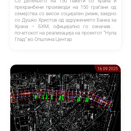
Со делењето на 150 пакети со храна и
прехранбени производи на 150 граѓани од
семејства со висок социјален ризик, заедно
со Душко Христов од здружението Банка за
Храна – БХМ, официјално го означивме
почетокот на реализација на проектот “Нула
Глад“ во Општина Центар
16.09 2025