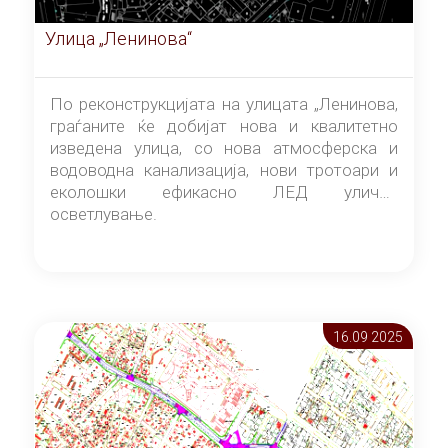
Улица „Ленинова“
По реконструкцијата на улицата „Ленинова,
граѓаните ќе добијат нова и квалитетно
изведена улица, со нова атмосферска и
водоводна канализација, нови тротоари и
еколошки ефикасно ЛЕД улично
осветлување.
16.09 2025