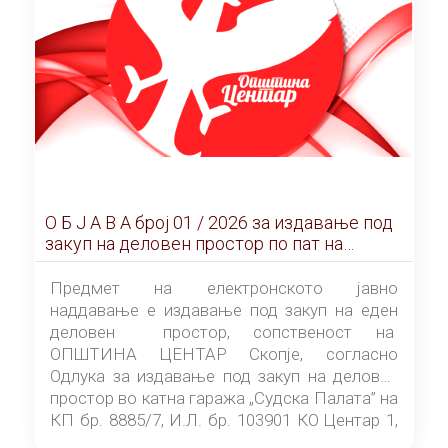
О Б Ј А В А брoj 01 / 2026 за издавање под
закуп на деловен простор по пат на
ЕЛЕКТРОНСКО ЈАВНО НАДДАВАЊЕ
Предмет на електронското јавно
наддавање е издавање под закуп на еден
деловен простор, сопственост на
ОПШТИНА ЦЕНТАР Скопје, согласно
Одлука за издавање под закуп на деловен
простор во катна гаража „Судска Палата” на
КП бр. 8885/7, И.Л. бр. 103901 КО Центар 1,
донесена од страна на Советот на