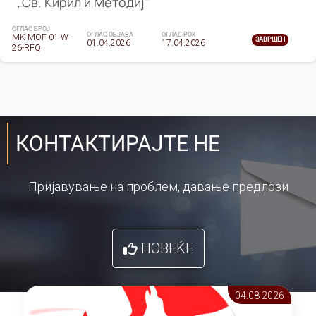
„Св. Кирил и Методиј"
ОГЛАС БРОЈ
ОГЛАС ОБЈАВА
ОГЛАС РОК
MK-MOF-01-W-
ЗАВРШЕН
01.04.2026
17.04.2026
26-RFQ.
КОНТАКТИРАЈТЕ НЕ
Пријавување на проблем, давање предлози
ПОВЕЌЕ
04.08 2026