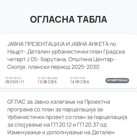
ОГЛАСНА ТАБЛА
ЈАВНА ПРЕЗЕНТАЦИЈА И ЈАВНА АНКЕТА по
Нацрт- Детален урбанистички план Градска
четврт Ј 05- Барутана, Општина Центар-
Скопје, плански период 2025-2030
ОГЛАС БРОЈ
ОГЛАС ОБЈАВА
ОГЛАС РОК
ВО МИРУВАЊЕ
09-2501/11
13.08.2026
14.09.2026
ОГЛАС за Јавно излагање на Проектна
програма со план за парцелација за
Урбанистички проект со план за парцелација
за спојување на ГП 20.12 и ГП 20.37 од
Изменување и дополнување на Детален