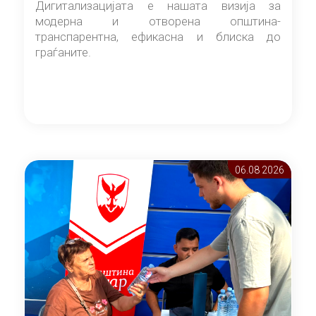
Дигитализацијата е нашата визија за
модерна и отворена општина-
транспарентна, ефикасна и блиска до
граѓаните.
06.08 2026