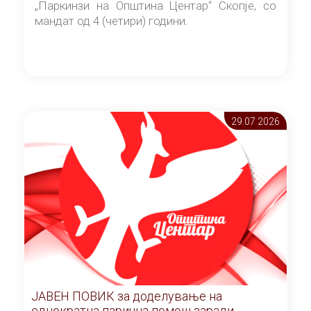
„Паркинзи на Општина Центар“ Скопје, со
мандат од 4 (четири) години.
29.07 2026
ЈАВЕН ПОВИК за доделување на
еднократна парична помош заради