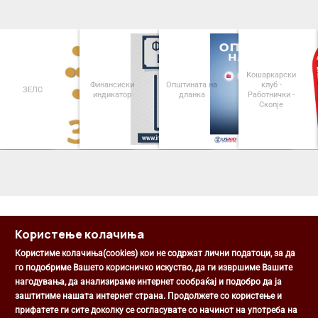
Кошаркарски
Финансиски
Општината на
клуб -
ЗЕЛС
индикатор
дланка
Работнички -
Скопје
<
>
Користење колачиња
Користиме колачиња(cookies) кои не содржат лични податоци, за да
го подобриме Вашето корисничко искуство, да ги извршиме Вашите
нагодувања, да анализираме интернет сообраќај и подобро да ја
Општина Центар
заштитиме нашата интернет страна. Продолжете со користење и
Михаил Цоков бр. 1, Скопје
прифатете ги сите доколку се согласувате со начинот на употреба на