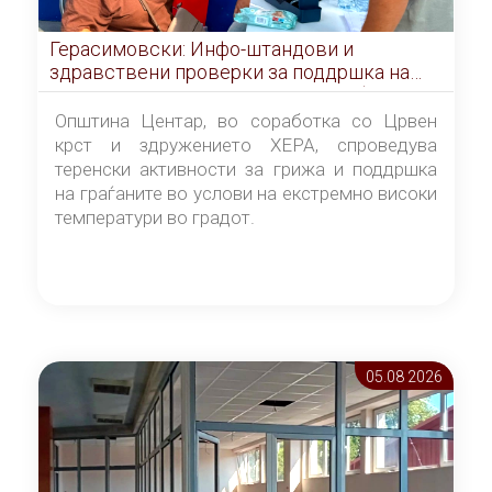
Герасимовски: Инфо-штандови и
здравствени проверки за поддршка на
граѓаните во услови на топлотен бран
Општина Центар, во соработка со Црвен
крст и здружението ХЕРА, спроведува
теренски активности за грижа и поддршка
на граѓаните во услови на екстремно високи
температури во градот.
05.08 2026