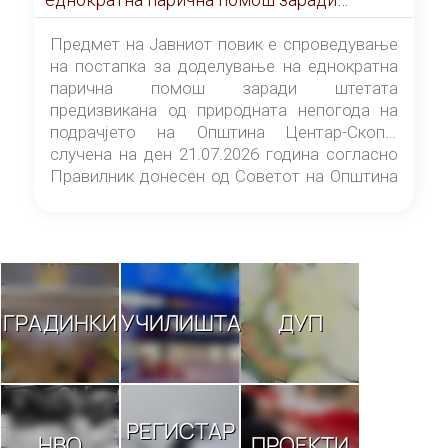
штетата предизвикана од природната
непогода на подрачјето на Општина
Предмет на Јавниот повик е спроведување
Центар-Скопје случена на ден 21.07.2026
на постапка за доделување на еднократна
година
парична помош заради штетата
предизвикана од природната непогода на
подрачјето на Општина Центар-Скопје
случена на ден 21.07.2026 година согласно
Правилник донесен од Советот на Општина
Центар-Скопје („Службен гласник на
Општина Центар-Скопје“ број 9/26).
ГРАДИНКИ
УЧИЛИШТА
ДУП
РЕГИСТАР
НВО
ПРОЕКТИ