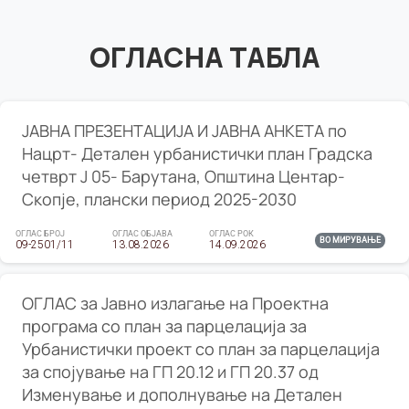
ОГЛАСНА ТАБЛА
ЈАВНА ПРЕЗЕНТАЦИЈА И ЈАВНА АНКЕТА по
Нацрт- Детален урбанистички план Градска
четврт Ј 05- Барутана, Општина Центар-
Скопје, плански период 2025-2030
ОГЛАС БРОЈ
ОГЛАС ОБЈАВА
ОГЛАС РОК
ВО МИРУВАЊЕ
09-2501/11
13.08.2026
14.09.2026
ОГЛАС за Јавно излагање на Проектна
програма со план за парцелација за
Урбанистички проект со план за парцелација
за спојување на ГП 20.12 и ГП 20.37 од
Изменување и дополнување на Детален