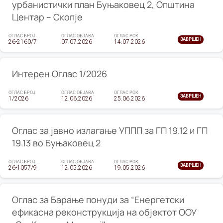
урбанистички план Буњаковец 2, Општина
Центар – Скопје
ОГЛАС БРОЈ
ОГЛАС ОБЈАВА
ОГЛАС РОК
ЗАВРШЕН
26-2160/7
07.07.2026
14.07.2026
Интерен Оглас 1/2026
ОГЛАС БРОЈ
ОГЛАС ОБЈАВА
ОГЛАС РОК
ЗАВРШЕН
1/2026
12.06.2026
25.06.2026
Оглас за јавно излагање УППП за ГП 19.12 и ГП
19.13 во Буњаковец 2
ОГЛАС БРОЈ
ОГЛАС ОБЈАВА
ОГЛАС РОК
ЗАВРШЕН
26-1057/9
12.05.2026
19.05.2026
Оглас за Барање понуди за “Енергетски
ефикасна реконструкција на објектот ООУ