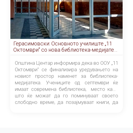
Герасимовски: Основното училиште „11
Октомври" со нова библиотека-медијатека
од септември
Општина Центар информира дека во ООУ „11
Октомври" се финализира уредувањето на
новиот простор наменет за библиотека-
медијатека. Учениците од септември ќе
имаат современа библиотека, место каде
што ќе можат да го поминуваат своето
слободно време, да позајмуваат книги, да
читаат и да разменуваат идеи.