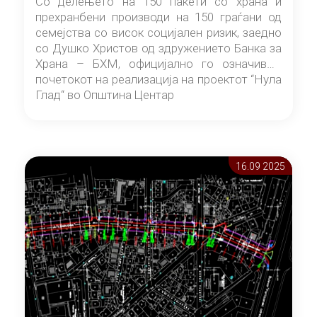
Со делењето на 150 пакети со храна и
прехранбени производи на 150 граѓани од
семејства со висок социјален ризик, заедно
со Душко Христов од здружението Банка за
Храна – БХМ, официјално го означивме
почетокот на реализација на проектот “Нула
Глад“ во Општина Центар
16.09 2025