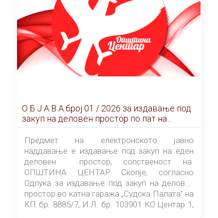
О Б Ј А В А брoj 01 / 2026 за издавање под
закуп на деловен простор по пат на
ЕЛЕКТРОНСКО ЈАВНО НАДДАВАЊЕ
Предмет на електронското јавно
наддавање е издавање под закуп на еден
деловен простор, сопственост на
ОПШТИНА ЦЕНТАР Скопје, согласно
Одлука за издавање под закуп на деловен
простор во катна гаража „Судска Палата” на
КП бр. 8885/7, И.Л. бр. 103901 КО Центар 1,
донесена од страна на Советот на