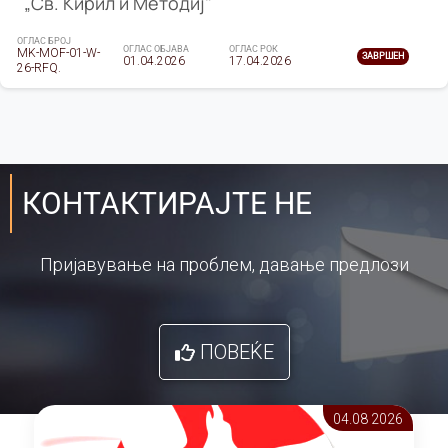
„Св. Кирил и Методиј"
ОГЛАС БРОЈ
ОГЛАС ОБЈАВА
ОГЛАС РОК
MK-MOF-01-W-
ЗАВРШЕН
01.04.2026
17.04.2026
26-RFQ.
КОНТАКТИРАЈТЕ НЕ
Пријавување на проблем, давање предлози
ПОВЕЌЕ
04.08 2026