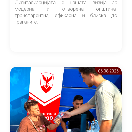
Дигитализацијата е нашата визија за
модерна и отворена општина-
транспарентна, ефикасна и блиска до
граѓаните.
06.08 2026