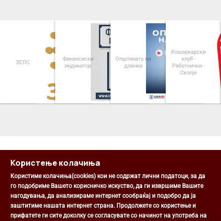
Кошаркарски
Финансиски
Општината на
клуб -
ЗЕЛС
индикатор
дланка
Работнички -
Скопје
<
>
Користење колачиња
Користиме колачиња(cookies) кои не содржат лични податоци, за да
го подобриме Вашето корисничко искуство, да ги извршиме Вашите
нагодувања, да анализираме интернет сообраќај и подобро да ја
Општина Центар
заштитиме нашата интернет страна. Продолжете со користење и
Михаил Цоков бр. 1, Скопје
прифатете ги сите доколку се согласувате со начинот на употреба на