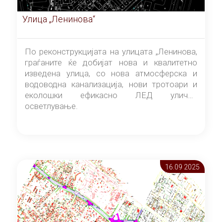
Улица „Ленинова“
По реконструкцијата на улицата „Ленинова,
граѓаните ќе добијат нова и квалитетно
изведена улица, со нова атмосферска и
водоводна канализација, нови тротоари и
еколошки ефикасно ЛЕД улично
осветлување.
16.09 2025