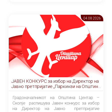
ОПШТИНА ЦЕНТАР Скопје Скопје
(„Службен гласник на Општина Центар
Скопје” број 9/2026), за времетраење од 3
04.08 2026
(три) години од денот на потпишувањето на
Договорот за закуп со најповолниот
понудувач.
ЈАВЕН КОНКУРС за избор на Директор на
Јавно претпријатие „Паркинзи на Општина
Центар“ – Скопје
Градоначалникот на Општина Центар –
Скопје распишува Јавен конкурс за избор
на Директор на Јавно претпријатие