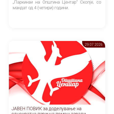
„Паркинзи на Општина Центар“ Скопје, со
мандат од 4 (четири) години.
29.07 2026
ЈАВЕН ПОВИК за доделување на
еднократна парична помош заради