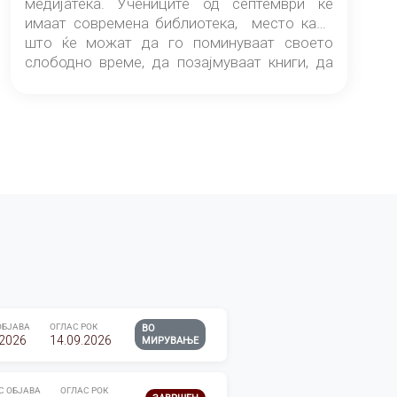
медијатека. Учениците од септември ќе
имаат современа библиотека, место каде
што ќе можат да го поминуваат своето
слободно време, да позајмуваат книги, да
читаат и да разменуваат идеи.
ОБЈАВА
ОГЛАС РОК
ВО
.2026
14.09.2026
МИРУВАЊЕ
С ОБЈАВА
ОГЛАС РОК