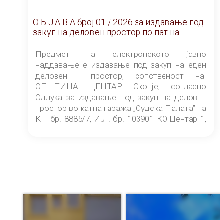
О Б Ј А В А брoj 01 / 2026 за издавање под
закуп на деловен простор по пат на
ЕЛЕКТРОНСКО ЈАВНО НАДДАВАЊЕ
Предмет на електронското јавно
наддавање е издавање под закуп на еден
деловен простор, сопственост на
ОПШТИНА ЦЕНТАР Скопје, согласно
Одлука за издавање под закуп на деловен
простор во катна гаража „Судска Палата” на
КП бр. 8885/7, И.Л. бр. 103901 КО Центар 1,
донесена од страна на Советот на
ОПШТИНА ЦЕНТАР Скопје Скопје
(„Службен гласник на Општина Центар
Скопје” број 9/2026), за времетраење од 3
(три) години од денот на потпишувањето на
Договорот за закуп со најповолниот
понудувач.