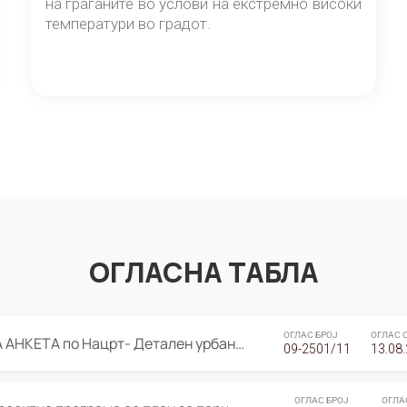
на граѓаните во услови на екстремно високи
температури во градот.
ОГЛАСНА ТАБЛА
ОГЛАС БРОЈ
ОГЛАС 
ЈАВНА ПРЕЗЕНТАЦИЈА И ЈАВНА АНКЕТА по Нацрт- Детален урбанистички план Градска четврт Ј 05- Барутана, Општина Центар- Скопје, плански период 2025-2030
09-2501/11
13.08
ОГЛАС БРОЈ
ОГЛА