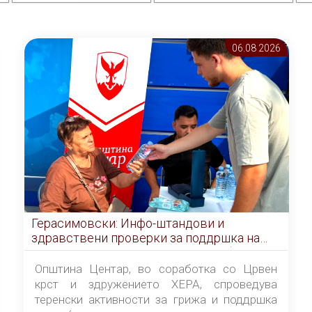
06.08 2026
Герасимовски: Инфо-штандови и
здравствени проверки за поддршка на
граѓаните во услови на топлотен бран
Општина Центар, во соработка со Црвен
крст и здружението ХЕРА, спроведува
теренски активности за грижа и поддршка