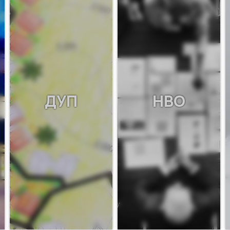
ДУП
НВО