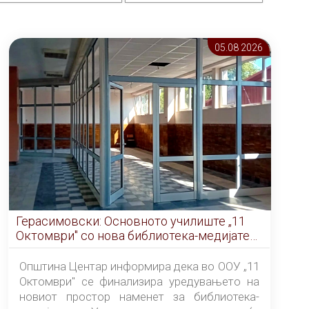
05.08 2026
Герасимовски: Основното училиште „11
Октомври" со нова библиотека-медијатека
од септември
Општина Центар информира дека во ООУ „11
Октомври" се финализира уредувањето на
новиот простор наменет за библиотека-