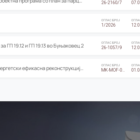
ОГЛАС за Јавно излагање на Проектна програма со план за парцелација за Урбанистички проект со план за парцелација за спојување на ГП 20.12 и ГП 20.37 од Изменување и дополнување на Детален урбанистички план Буњаковец 2, Општина Центар – Скопје
26-2160/7
07.0
ОГЛАС БРОЈ
ОГЛА
1/2026
12.0
ОГЛАС БРОЈ
ОГЛА
а ГП 19.12 и ГП 19.13 во Буњаковец 2
26-1057/9
12.0
ОГЛАС БРОЈ
ОГЛА
Оглас за Барање понуди за “Енергетски ефикасна реконструкција на објектот ООУ „Св. Кирил и Методиј"
MK-MOF-01-W-26-RFQ.
01.0