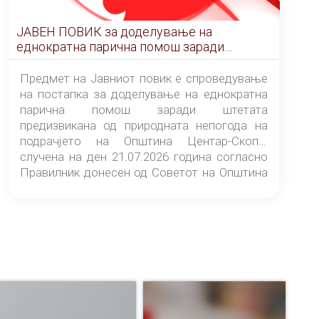
ЈАВЕН ПОВИК за доделување на
еднократна парична помош заради
штетата предизвикана од природната
непогода на подрачјето на Општина
Предмет на Јавниот повик е спроведување
Центар-Скопје случена на ден 21.07.2026
на постапка за доделување на еднократна
година
парична помош заради штетата
предизвикана од природната непогода на
подрачјето на Општина Центар-Скопје
случена на ден 21.07.2026 година согласно
Правилник донесен од Советот на Општина
Центар-Скопје („Службен гласник на
Општина Центар-Скопје“ број 9/26).