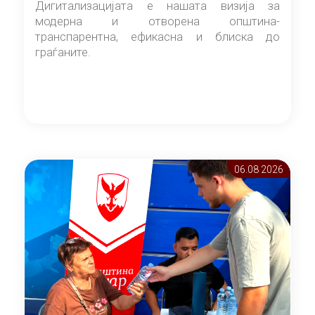
Дигитализацијата е нашата визија за
модерна и отворена општина-
транспарентна, ефикасна и блиска до
граѓаните.
06.08 2026