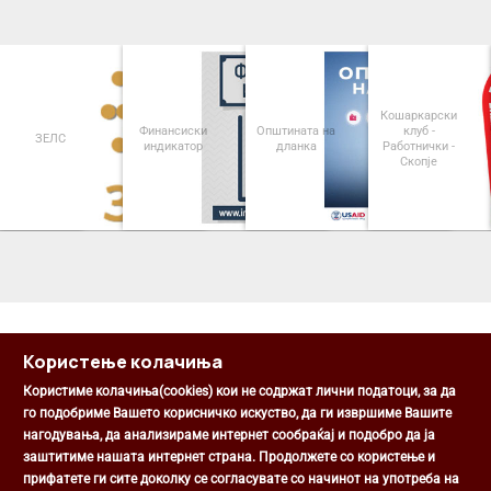
Кошаркарски
Финансиски
Општината на
клуб -
ЗЕЛС
индикатор
дланка
Работнички -
Скопје
<
>
Користење колачиња
Користиме колачиња(cookies) кои не содржат лични податоци, за да
го подобриме Вашето корисничко искуство, да ги извршиме Вашите
нагодувања, да анализираме интернет сообраќај и подобро да ја
Општина Центар
заштитиме нашата интернет страна. Продолжете со користење и
Михаил Цоков бр. 1, Скопје
прифатете ги сите доколку се согласувате со начинот на употреба на