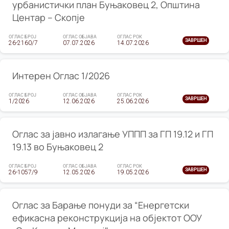
урбанистички план Буњаковец 2, Општина
Центар – Скопје
ОГЛАС БРОЈ
ОГЛАС ОБЈАВА
ОГЛАС РОК
ЗАВРШЕН
26-2160/7
07.07.2026
14.07.2026
Интерен Оглас 1/2026
ОГЛАС БРОЈ
ОГЛАС ОБЈАВА
ОГЛАС РОК
ЗАВРШЕН
1/2026
12.06.2026
25.06.2026
Оглас за јавно излагање УППП за ГП 19.12 и ГП
19.13 во Буњаковец 2
ОГЛАС БРОЈ
ОГЛАС ОБЈАВА
ОГЛАС РОК
ЗАВРШЕН
26-1057/9
12.05.2026
19.05.2026
Оглас за Барање понуди за “Енергетски
ефикасна реконструкција на објектот ООУ