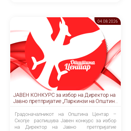
ОПШТИНА ЦЕНТАР Скопје Скопје
(„Службен гласник на Општина Центар
Скопје” број 9/2026), за времетраење од 3
04.08 2026
(три) години од денот на потпишувањето на
Договорот за закуп со најповолниот
понудувач.
ЈАВЕН КОНКУРС за избор на Директор на
Јавно претпријатие „Паркинзи на Општина
Центар“ – Скопје
Градоначалникот на Општина Центар –
Скопје распишува Јавен конкурс за избор
на Директор на Јавно претпријатие