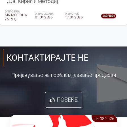
„Св. Кирил и Методиј"
ОГЛАС БРОЈ
ОГЛАС ОБЈАВА
ОГЛАС РОК
MK-MOF-01-W-
ЗАВРШЕН
01.04.2026
17.04.2026
26-RFQ.
КОНТАКТИРАЈТЕ НЕ
Пријавување на проблем, давање предлози
ПОВЕЌЕ
04.08 2026