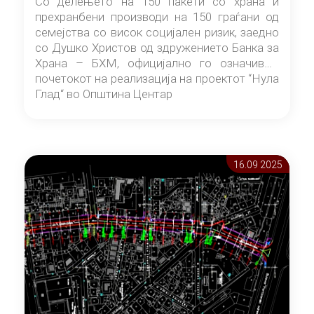
Со делењето на 150 пакети со храна и
прехранбени производи на 150 граѓани од
семејства со висок социјален ризик, заедно
со Душко Христов од здружението Банка за
Храна – БХМ, официјално го означивме
почетокот на реализација на проектот “Нула
Глад“ во Општина Центар
16.09 2025