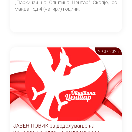
„Паркинзи на Општина Центар“ Скопје, со
мандат од 4 (четири) години.
29.07 2026
ЈАВЕН ПОВИК за доделување на
еднократна парична помош заради