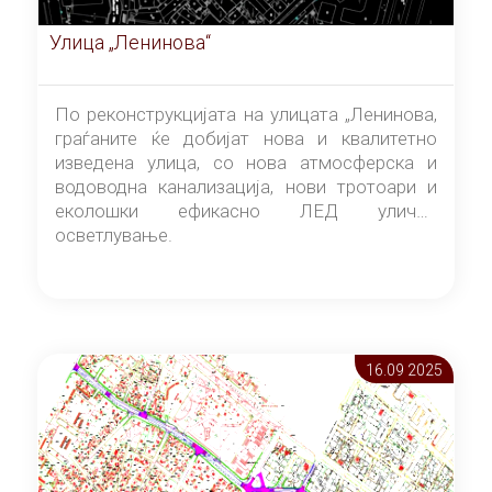
Улица „Ленинова“
По реконструкцијата на улицата „Ленинова,
граѓаните ќе добијат нова и квалитетно
изведена улица, со нова атмосферска и
водоводна канализација, нови тротоари и
еколошки ефикасно ЛЕД улично
осветлување.
16.09 2025