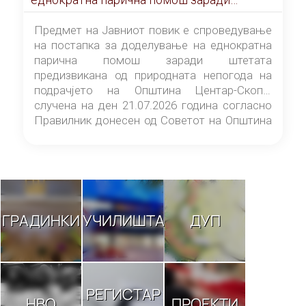
штетата предизвикана од природната
непогода на подрачјето на Општина
Предмет на Јавниот повик е спроведување
Центар-Скопје случена на ден 21.07.2026
на постапка за доделување на еднократна
година
парична помош заради штетата
предизвикана од природната непогода на
подрачјето на Општина Центар-Скопје
случена на ден 21.07.2026 година согласно
Правилник донесен од Советот на Општина
Центар-Скопје („Службен гласник на
Општина Центар-Скопје“ број 9/26).
ГРАДИНКИ
УЧИЛИШТА
ДУП
РЕГИСТАР
НВО
ПРОЕКТИ