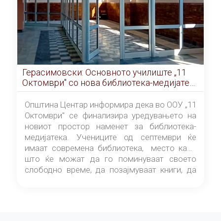
Герасимовски: Основното училиште „11
Октомври" со нова библиотека-медијатека
од септември
Општина Центар информира дека во ООУ „11
Октомври" се финализира уредувањето на
новиот простор наменет за библиотека-
медијатека. Учениците од септември ќе
имаат современа библиотека, место каде
што ќе можат да го поминуваат своето
слободно време, да позајмуваат книги, да
читаат и да разменуваат идеи.