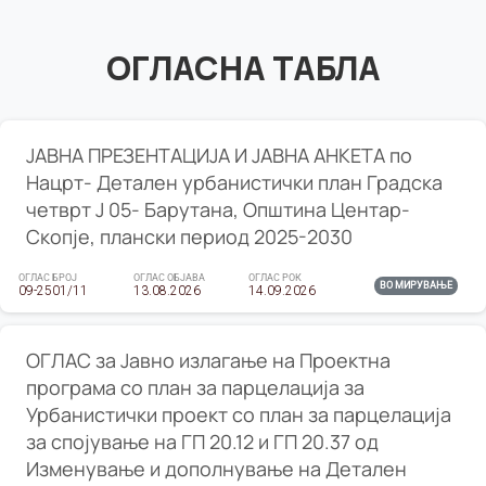
ОГЛАСНА ТАБЛА
ЈАВНА ПРЕЗЕНТАЦИЈА И ЈАВНА АНКЕТА по
Нацрт- Детален урбанистички план Градска
четврт Ј 05- Барутана, Општина Центар-
Скопје, плански период 2025-2030
ОГЛАС БРОЈ
ОГЛАС ОБЈАВА
ОГЛАС РОК
ВО МИРУВАЊЕ
09-2501/11
13.08.2026
14.09.2026
ОГЛАС за Јавно излагање на Проектна
програма со план за парцелација за
Урбанистички проект со план за парцелација
за спојување на ГП 20.12 и ГП 20.37 од
Изменување и дополнување на Детален