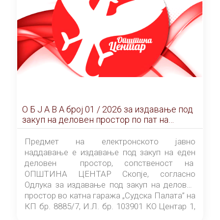
О Б Ј А В А брoj 01 / 2026 за издавање под
закуп на деловен простор по пат на
ЕЛЕКТРОНСКО ЈАВНО НАДДАВАЊЕ
Предмет на електронското јавно
наддавање е издавање под закуп на еден
деловен простор, сопственост на
ОПШТИНА ЦЕНТАР Скопје, согласно
Одлука за издавање под закуп на деловен
простор во катна гаража „Судска Палата” на
КП бр. 8885/7, И.Л. бр. 103901 КО Центар 1,
донесена од страна на Советот на