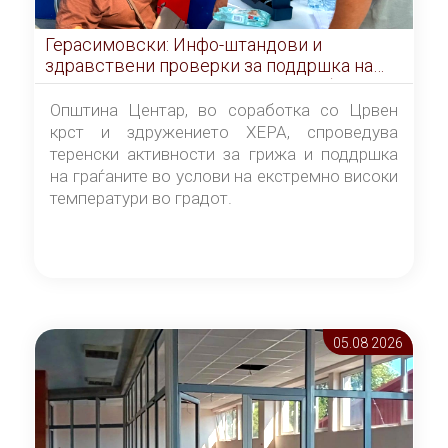
Герасимовски: Инфо-штандови и
здравствени проверки за поддршка на
граѓаните во услови на топлотен бран
Општина Центар, во соработка со Црвен
крст и здружението ХЕРА, спроведува
теренски активности за грижа и поддршка
на граѓаните во услови на екстремно високи
температури во градот.
05.08 2026