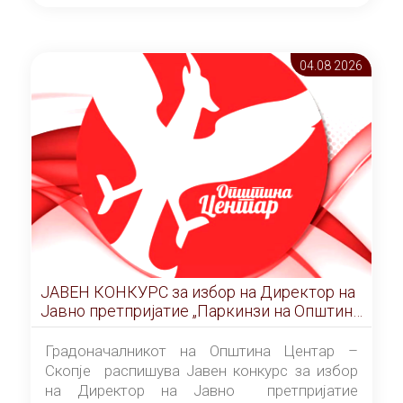
ОПШТИНА ЦЕНТАР Скопје Скопје
(„Службен гласник на Општина Центар
Скопје” број 9/2026), за времетраење од 3
04.08 2026
(три) години од денот на потпишувањето на
Договорот за закуп со најповолниот
понудувач.
ЈАВЕН КОНКУРС за избор на Директор на
Јавно претпријатие „Паркинзи на Општина
Центар“ – Скопје
Градоначалникот на Општина Центар –
Скопје распишува Јавен конкурс за избор
на Директор на Јавно претпријатие