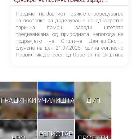
штетата предизвикана од природната
непогода на подрачјето на Општина
Предмет на Јавниот повик е спроведување
Центар-Скопје случена на ден 21.07.2026
на постапка за доделување на еднократна
година
парична помош заради штетата
предизвикана од природната непогода на
подрачјето на Општина Центар-Скопје
случена на ден 21.07.2026 година согласно
Правилник донесен од Советот на Општина
Центар-Скопје („Службен гласник на
Општина Центар-Скопје“ број 9/26).
ГРАДИНКИ
УЧИЛИШТА
ДУП
РЕГИСТАР
НВО
ПРОЕКТИ