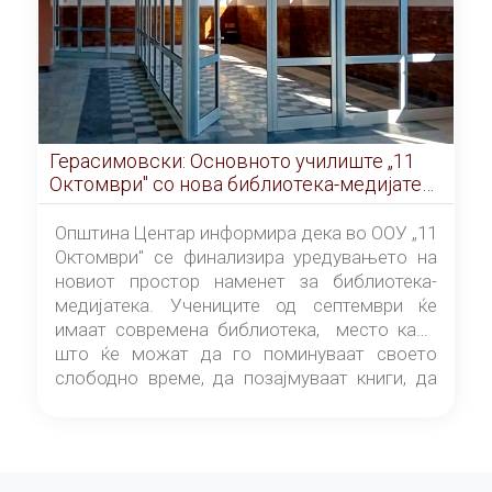
Герасимовски: Основното училиште „11
Октомври" со нова библиотека-медијатека
од септември
Општина Центар информира дека во ООУ „11
Октомври" се финализира уредувањето на
новиот простор наменет за библиотека-
медијатека. Учениците од септември ќе
имаат современа библиотека, место каде
што ќе можат да го поминуваат своето
слободно време, да позајмуваат книги, да
читаат и да разменуваат идеи.