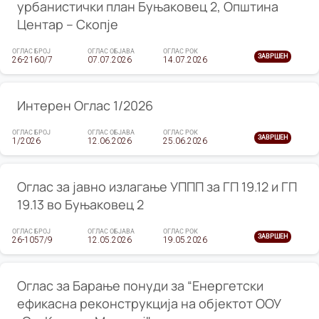
урбанистички план Буњаковец 2, Општина
Центар – Скопје
ОГЛАС БРОЈ
ОГЛАС ОБЈАВА
ОГЛАС РОК
ЗАВРШЕН
26-2160/7
07.07.2026
14.07.2026
Интерен Оглас 1/2026
ОГЛАС БРОЈ
ОГЛАС ОБЈАВА
ОГЛАС РОК
ЗАВРШЕН
1/2026
12.06.2026
25.06.2026
Оглас за јавно излагање УППП за ГП 19.12 и ГП
19.13 во Буњаковец 2
ОГЛАС БРОЈ
ОГЛАС ОБЈАВА
ОГЛАС РОК
ЗАВРШЕН
26-1057/9
12.05.2026
19.05.2026
Оглас за Барање понуди за “Енергетски
ефикасна реконструкција на објектот ООУ