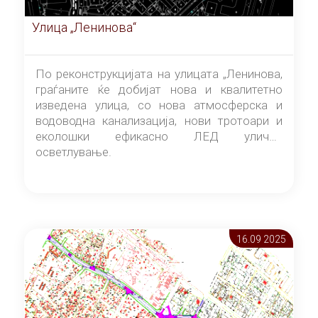
Улица „Ленинова“
По реконструкцијата на улицата „Ленинова,
граѓаните ќе добијат нова и квалитетно
изведена улица, со нова атмосферска и
водоводна канализација, нови тротоари и
еколошки ефикасно ЛЕД улично
осветлување.
16.09 2025