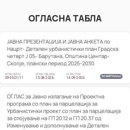
ОГЛАСНА ТАБЛА
ЈАВНА ПРЕЗЕНТАЦИЈА И ЈАВНА АНКЕТА по
Нацрт- Детален урбанистички план Градска
четврт Ј 05- Барутана, Општина Центар-
Скопје, плански период 2025-2030
ОГЛАС БРОЈ
ОГЛАС ОБЈАВА
ОГЛАС РОК
ВО МИРУВАЊЕ
09-2501/11
13.08.2026
14.09.2026
ОГЛАС за Јавно излагање на Проектна
програма со план за парцелација за
Урбанистички проект со план за парцелација
за спојување на ГП 20.12 и ГП 20.37 од
Изменување и дополнување на Детален