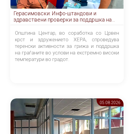
Герасимовски: Инфо-штандови и
здравствени проверки за поддршка на
граѓаните во услови на топлотен бран
Општина Центар, во соработка со Црвен
крст и здружението ХЕРА, спроведува
теренски активности за грижа и поддршка
на граѓаните во услови на екстремно високи
температури во градот.
05.08 2026