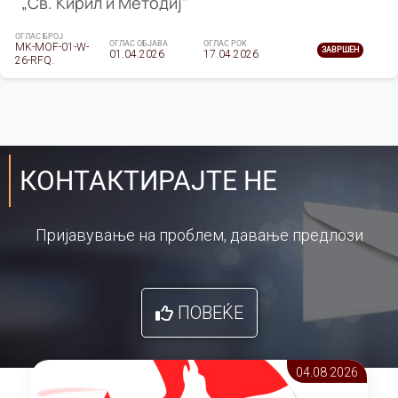
„Св. Кирил и Методиј"
ОГЛАС БРОЈ
ОГЛАС ОБЈАВА
ОГЛАС РОК
MK-MOF-01-W-
ЗАВРШЕН
01.04.2026
17.04.2026
26-RFQ.
КОНТАКТИРАЈТЕ НЕ
Пријавување на проблем, давање предлози
ПОВЕЌЕ
04.08 2026