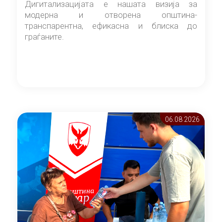
Дигитализацијата е нашата визија за
модерна и отворена општина-
транспарентна, ефикасна и блиска до
граѓаните.
06.08 2026