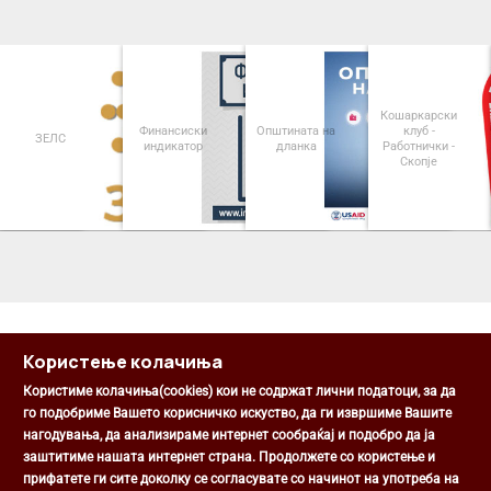
Кошаркарски
Финансиски
Општината на
клуб -
ЗЕЛС
индикатор
дланка
Работнички -
Скопје
<
>
Користење колачиња
Користиме колачиња(cookies) кои не содржат лични податоци, за да
го подобриме Вашето корисничко искуство, да ги извршиме Вашите
нагодувања, да анализираме интернет сообраќај и подобро да ја
Општина Центар
заштитиме нашата интернет страна. Продолжете со користење и
Михаил Цоков бр. 1, Скопје
прифатете ги сите доколку се согласувате со начинот на употреба на