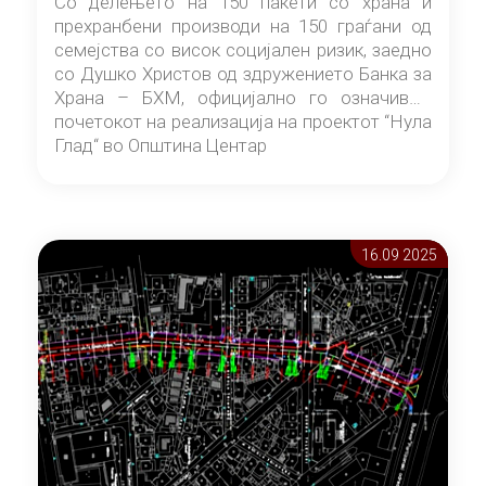
Со делењето на 150 пакети со храна и
прехранбени производи на 150 граѓани од
семејства со висок социјален ризик, заедно
со Душко Христов од здружението Банка за
Храна – БХМ, официјално го означивме
почетокот на реализација на проектот “Нула
Глад“ во Општина Центар
16.09 2025