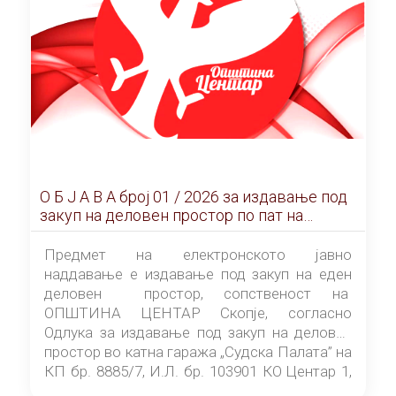
О Б Ј А В А брoj 01 / 2026 за издавање под
закуп на деловен простор по пат на
ЕЛЕКТРОНСКО ЈАВНО НАДДАВАЊЕ
Предмет на електронското јавно
наддавање е издавање под закуп на еден
деловен простор, сопственост на
ОПШТИНА ЦЕНТАР Скопје, согласно
Одлука за издавање под закуп на деловен
простор во катна гаража „Судска Палата” на
КП бр. 8885/7, И.Л. бр. 103901 КО Центар 1,
донесена од страна на Советот на