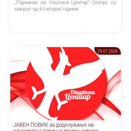
„Паркинзи на Општина Центар“ Скопје, со
мандат од 4 (четири) години.
29.07 2026
ЈАВЕН ПОВИК за доделување на
еднократна парична помош заради