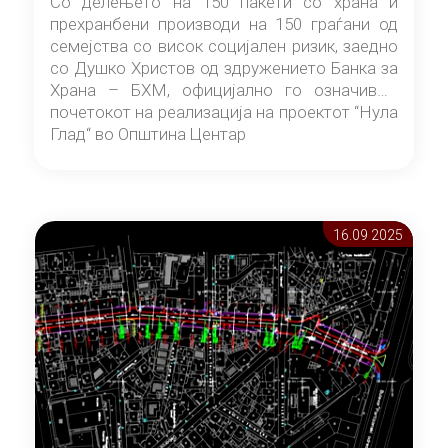
Со делењето на 150 пакети со храна и
прехранбени производи на 150 граѓани од
семејства со висок социјален ризик, заедно
со Душко Христов од здружението Банка за
Храна – БХМ, официјално го означивме
почетокот на реализација на проектот “Нула
Глад“ во Општина Центар
16.09 2025