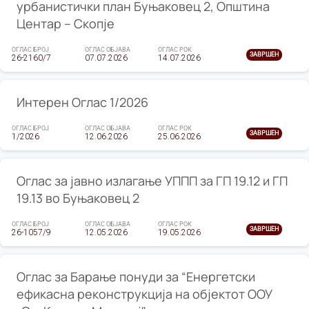
урбанистички план Буњаковец 2, Општина
Центар – Скопје
ОГЛАС БРОЈ
ОГЛАС ОБЈАВА
ОГЛАС РОК
ЗАВРШЕН
26-2160/7
07.07.2026
14.07.2026
Интерен Оглас 1/2026
ОГЛАС БРОЈ
ОГЛАС ОБЈАВА
ОГЛАС РОК
ЗАВРШЕН
1/2026
12.06.2026
25.06.2026
Оглас за јавно излагање УППП за ГП 19.12 и ГП
19.13 во Буњаковец 2
ОГЛАС БРОЈ
ОГЛАС ОБЈАВА
ОГЛАС РОК
ЗАВРШЕН
26-1057/9
12.05.2026
19.05.2026
Оглас за Барање понуди за “Енергетски
ефикасна реконструкција на објектот ООУ