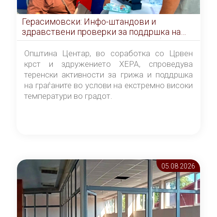
Герасимовски: Инфо-штандови и
здравствени проверки за поддршка на
граѓаните во услови на топлотен бран
Општина Центар, во соработка со Црвен
крст и здружението ХЕРА, спроведува
теренски активности за грижа и поддршка
на граѓаните во услови на екстремно високи
температури во градот.
05.08 2026