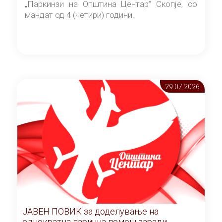
„Паркинзи на Општина Центар“ Скопје, со
мандат од 4 (четири) години.
29.07 2026
ЈАВЕН ПОВИК за доделување на
еднократна парична помош заради