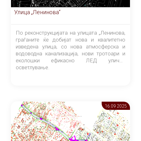
Улица „Ленинова“
По реконструкцијата на улицата „Ленинова,
граѓаните ќе добијат нова и квалитетно
изведена улица, со нова атмосферска и
водоводна канализација, нови тротоари и
еколошки ефикасно ЛЕД улично
осветлување.
16.09 2025