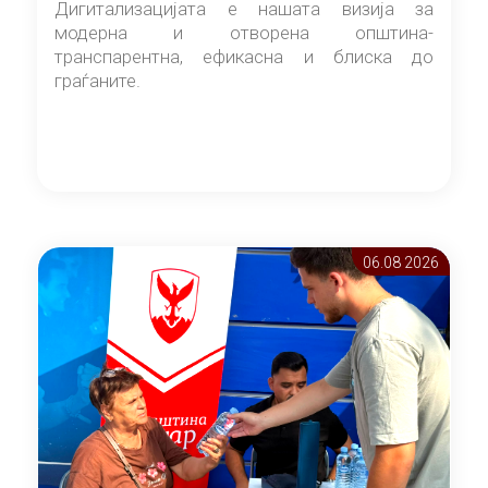
Дигитализацијата е нашата визија за
модерна и отворена општина-
транспарентна, ефикасна и блиска до
граѓаните.
06.08 2026