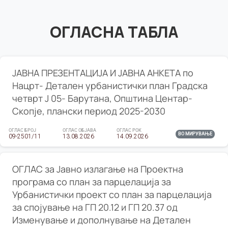
ОГЛАСНА ТАБЛА
ЈАВНА ПРЕЗЕНТАЦИЈА И ЈАВНА АНКЕТА по
Нацрт- Детален урбанистички план Градска
четврт Ј 05- Барутана, Општина Центар-
Скопје, плански период 2025-2030
ОГЛАС БРОЈ
ОГЛАС ОБЈАВА
ОГЛАС РОК
ВО МИРУВАЊЕ
09-2501/11
13.08.2026
14.09.2026
ОГЛАС за Јавно излагање на Проектна
програма со план за парцелација за
Урбанистички проект со план за парцелација
за спојување на ГП 20.12 и ГП 20.37 од
Изменување и дополнување на Детален