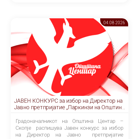
ОПШТИНА ЦЕНТАР Скопје Скопје
(„Службен гласник на Општина Центар
Скопје” број 9/2026), за времетраење од 3
04.08 2026
(три) години од денот на потпишувањето на
Договорот за закуп со најповолниот
понудувач.
ЈАВЕН КОНКУРС за избор на Директор на
Јавно претпријатие „Паркинзи на Општина
Центар“ – Скопје
Градоначалникот на Општина Центар –
Скопје распишува Јавен конкурс за избор
на Директор на Јавно претпријатие