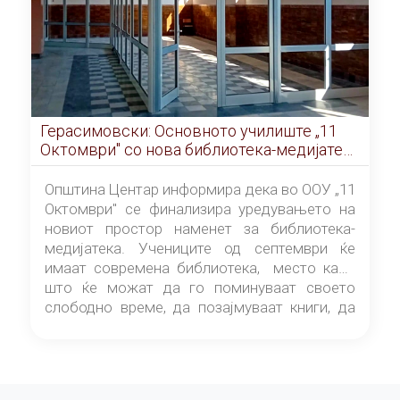
Герасимовски: Основното училиште „11
Октомври" со нова библиотека-медијатека
од септември
Општина Центар информира дека во ООУ „11
Октомври" се финализира уредувањето на
новиот простор наменет за библиотека-
медијатека. Учениците од септември ќе
имаат современа библиотека, место каде
што ќе можат да го поминуваат своето
слободно време, да позајмуваат книги, да
читаат и да разменуваат идеи.