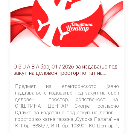
О Б Ј А В А брoj 01 / 2026 за издавање под
закуп на деловен простор по пат на
ЕЛЕКТРОНСКО ЈАВНО НАДДАВАЊЕ
Предмет на електронското јавно
наддавање е издавање под закуп на еден
деловен простор, сопственост на
ОПШТИНА ЦЕНТАР Скопје, согласно
Одлука за издавање под закуп на деловен
простор во катна гаража „Судска Палата” на
КП бр. 8885/7, И.Л. бр. 103901 КО Центар 1,
донесена од страна на Советот на