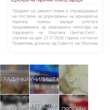
штетата предизвикана од природната
непогода на подрачјето на Општина
Предмет на Јавниот повик е спроведување
Центар-Скопје случена на ден 21.07.2026
на постапка за доделување на еднократна
година
парична помош заради штетата
предизвикана од природната непогода на
подрачјето на Општина Центар-Скопје
случена на ден 21.07.2026 година согласно
Правилник донесен од Советот на Општина
Центар-Скопје („Службен гласник на
Општина Центар-Скопје“ број 9/26).
ГРАДИНКИ
УЧИЛИШТА
ДУП
РЕГИСТАР
НВО
ПРОЕКТИ