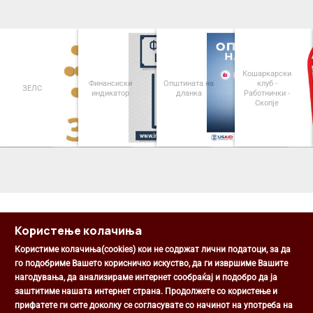
Кошаркарски
Финансиски
Општината на
клуб -
ЗЕЛС
индикатор
дланка
Работнички -
Скопје
<
>
Користење колачиња
Користиме колачиња(cookies) кои не содржат лични податоци, за да
го подобриме Вашето корисничко искуство, да ги извршиме Вашите
нагодувања, да анализираме интернет сообраќај и подобро да ја
Општина Центар
заштитиме нашата интернет страна. Продолжете со користење и
Михаил Цоков бр. 1, Скопје
прифатете ги сите доколку се согласувате со начинот на употреба на