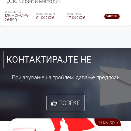
„Св. Кирил и Методиј"
ОГЛАС БРОЈ
ОГЛАС ОБЈАВА
ОГЛАС РОК
MK-MOF-01-W-
ЗАВРШЕН
01.04.2026
17.04.2026
26-RFQ.
КОНТАКТИРАЈТЕ НЕ
Пријавување на проблем, давање предлози
ПОВЕЌЕ
04.08 2026