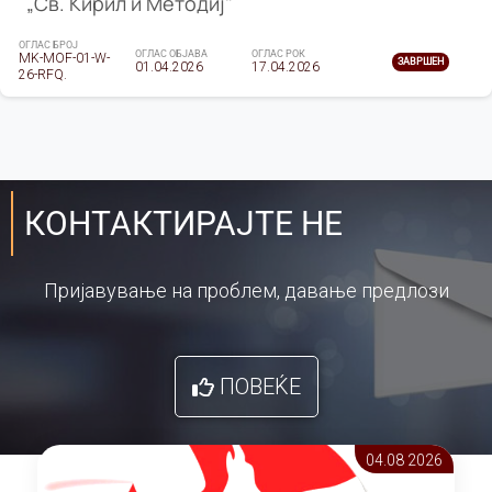
„Св. Кирил и Методиј"
ОГЛАС БРОЈ
ОГЛАС ОБЈАВА
ОГЛАС РОК
MK-MOF-01-W-
ЗАВРШЕН
01.04.2026
17.04.2026
26-RFQ.
КОНТАКТИРАЈТЕ НЕ
Пријавување на проблем, давање предлози
ПОВЕЌЕ
04.08 2026