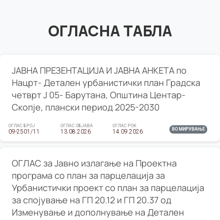
ОГЛАСНА ТАБЛА
ЈАВНА ПРЕЗЕНТАЦИЈА И ЈАВНА АНКЕТА по
Нацрт- Детален урбанистички план Градска
четврт Ј 05- Барутана, Општина Центар-
Скопје, плански период 2025-2030
ОГЛАС БРОЈ
ОГЛАС ОБЈАВА
ОГЛАС РОК
ВО МИРУВАЊЕ
09-2501/11
13.08.2026
14.09.2026
ОГЛАС за Јавно излагање на Проектна
програма со план за парцелација за
Урбанистички проект со план за парцелација
за спојување на ГП 20.12 и ГП 20.37 од
Изменување и дополнување на Детален