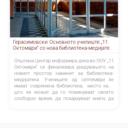
Герасимовски: Основното училиште „11
Октомври" со нова библиотека-медијатека
од септември
Општина Центар информира дека во ООУ „11
Октомври" се финализира уредувањето на
новиот простор наменет за библиотека-
медијатека. Учениците од септември ќе
имаат современа библиотека, место каде
што ќе можат да го поминуваат своето
слободно време, да позајмуваат книги, да
читаат и да разменуваат идеи.