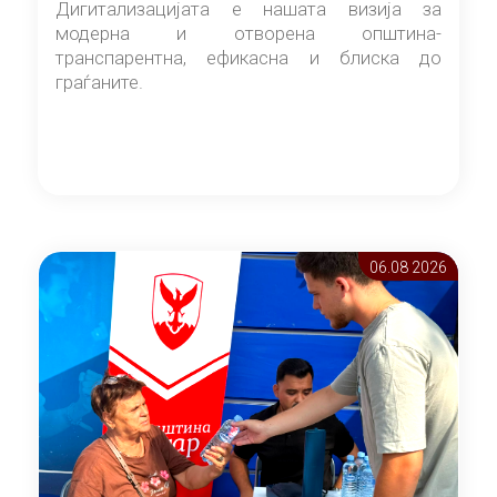
Дигитализацијата е нашата визија за
модерна и отворена општина-
транспарентна, ефикасна и блиска до
граѓаните.
06.08 2026