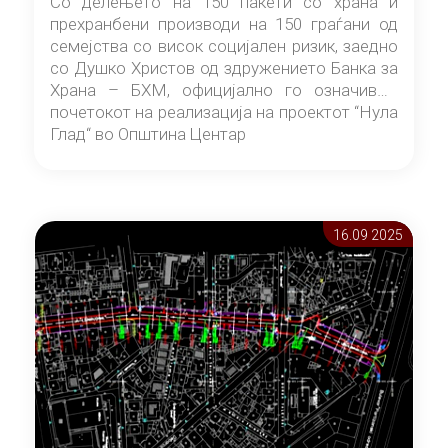
Со делењето на 150 пакети со храна и
прехранбени производи на 150 граѓани од
семејства со висок социјален ризик, заедно
со Душко Христов од здружението Банка за
Храна – БХМ, официјално го означивме
почетокот на реализација на проектот “Нула
Глад“ во Општина Центар
16.09 2025