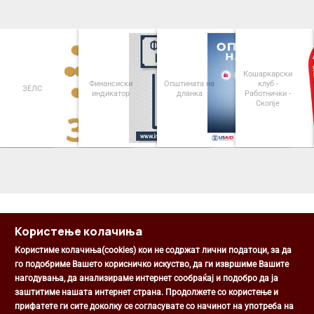
Кошаркарски
Финансиски
Општината на
клуб -
ЗЕЛС
индикатор
дланка
Работнички -
Скопје
<
>
Користење колачиња
Користиме колачиња(cookies) кои не содржат лични податоци, за да
го подобриме Вашето корисничко искуство, да ги извршиме Вашите
нагодувања, да анализираме интернет сообраќај и подобро да ја
Општина Центар
заштитиме нашата интернет страна. Продолжете со користење и
Михаил Цоков бр. 1, Скопје
прифатете ги сите доколку се согласувате со начинот на употреба на