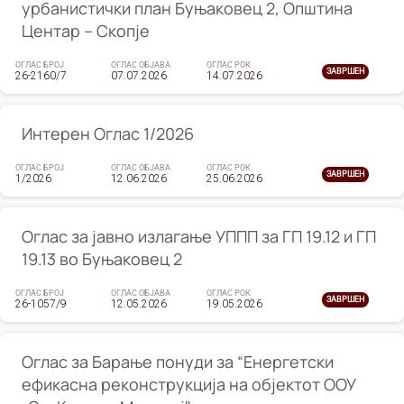
урбанистички план Буњаковец 2, Општина
Центар – Скопје
ОГЛАС БРОЈ
ОГЛАС ОБЈАВА
ОГЛАС РОК
ЗАВРШЕН
26-2160/7
07.07.2026
14.07.2026
Интерен Оглас 1/2026
ОГЛАС БРОЈ
ОГЛАС ОБЈАВА
ОГЛАС РОК
ЗАВРШЕН
1/2026
12.06.2026
25.06.2026
Оглас за јавно излагање УППП за ГП 19.12 и ГП
19.13 во Буњаковец 2
ОГЛАС БРОЈ
ОГЛАС ОБЈАВА
ОГЛАС РОК
ЗАВРШЕН
26-1057/9
12.05.2026
19.05.2026
Оглас за Барање понуди за “Енергетски
ефикасна реконструкција на објектот ООУ