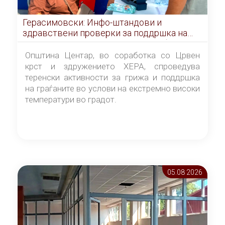
Герасимовски: Инфо-штандови и
здравствени проверки за поддршка на
граѓаните во услови на топлотен бран
Општина Центар, во соработка со Црвен
крст и здружението ХЕРА, спроведува
теренски активности за грижа и поддршка
на граѓаните во услови на екстремно високи
температури во градот.
05.08 2026