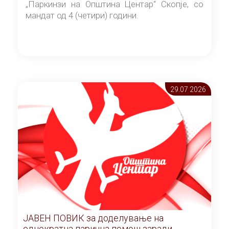
„Паркинзи на Општина Центар“ Скопје, со
мандат од 4 (четири) години.
29.07 2026
ЈАВЕН ПОВИК за доделување на
еднократна парична помош заради