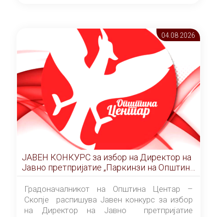
ОПШТИНА ЦЕНТАР Скопје Скопје
(„Службен гласник на Општина Центар
Скопје” број 9/2026), за времетраење од 3
04.08 2026
(три) години од денот на потпишувањето на
Договорот за закуп со најповолниот
понудувач.
ЈАВЕН КОНКУРС за избор на Директор на
Јавно претпријатие „Паркинзи на Општина
Центар“ – Скопје
Градоначалникот на Општина Центар –
Скопје распишува Јавен конкурс за избор
на Директор на Јавно претпријатие