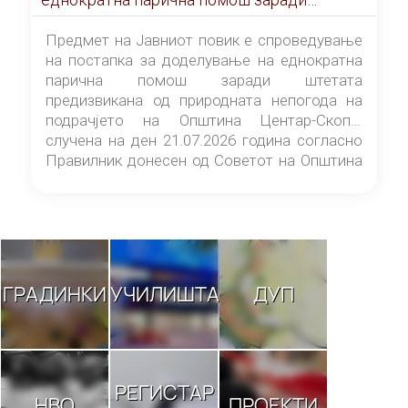
штетата предизвикана од природната
непогода на подрачјето на Општина
Предмет на Јавниот повик е спроведување
Центар-Скопје случена на ден 21.07.2026
на постапка за доделување на еднократна
година
парична помош заради штетата
предизвикана од природната непогода на
подрачјето на Општина Центар-Скопје
случена на ден 21.07.2026 година согласно
Правилник донесен од Советот на Општина
Центар-Скопје („Службен гласник на
Општина Центар-Скопје“ број 9/26).
ГРАДИНКИ
УЧИЛИШТА
ДУП
РЕГИСТАР
НВО
ПРОЕКТИ