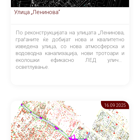
Улица „Ленинова“
По реконструкцијата на улицата „Ленинова,
граѓаните ќе добијат нова и квалитетно
изведена улица, со нова атмосферска и
водоводна канализација, нови тротоари и
еколошки ефикасно ЛЕД улично
осветлување.
16.09 2025