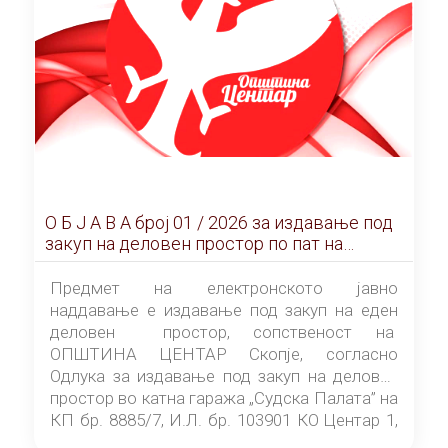
О Б Ј А В А брoj 01 / 2026 за издавање под
закуп на деловен простор по пат на
ЕЛЕКТРОНСКО ЈАВНО НАДДАВАЊЕ
Предмет на електронското јавно
наддавање е издавање под закуп на еден
деловен простор, сопственост на
ОПШТИНА ЦЕНТАР Скопје, согласно
Одлука за издавање под закуп на деловен
простор во катна гаража „Судска Палата” на
КП бр. 8885/7, И.Л. бр. 103901 КО Центар 1,
донесена од страна на Советот на