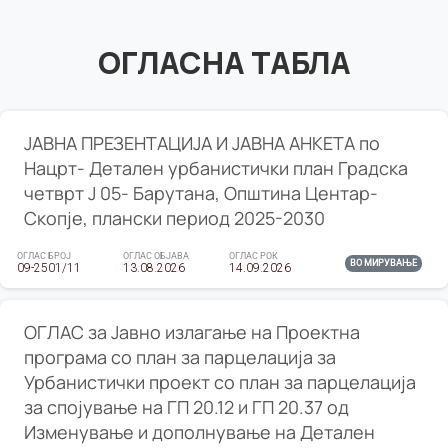
ОГЛАСНА ТАБЛА
ЈАВНА ПРЕЗЕНТАЦИЈА И ЈАВНА АНКЕТА по
Нацрт- Детален урбанистички план Градска
четврт Ј 05- Барутана, Општина Центар-
Скопје, плански период 2025-2030
ОГЛАС БРОЈ
ОГЛАС ОБЈАВА
ОГЛАС РОК
ВО МИРУВАЊЕ
09-2501/11
13.08.2026
14.09.2026
ОГЛАС за Јавно излагање на Проектна
програма со план за парцелација за
Урбанистички проект со план за парцелација
за спојување на ГП 20.12 и ГП 20.37 од
Изменување и дополнување на Детален