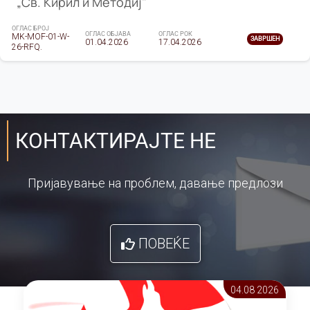
„Св. Кирил и Методиј"
ОГЛАС БРОЈ
ОГЛАС ОБЈАВА
ОГЛАС РОК
MK-MOF-01-W-
ЗАВРШЕН
01.04.2026
17.04.2026
26-RFQ.
КОНТАКТИРАЈТЕ НЕ
Пријавување на проблем, давање предлози
ПОВЕЌЕ
04.08 2026