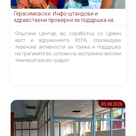
Герасимовски: Инфо-штандови и
здравствени проверки за поддршка на
граѓаните во услови на топлотен бран
Општина Центар, во соработка со Црвен
крст и здружението ХЕРА, спроведува
теренски активности за грижа и поддршка
на граѓаните во услови на екстремно високи
температури во градот.
05.08 2026