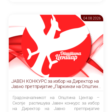
ОПШТИНА ЦЕНТАР Скопје Скопје
(„Службен гласник на Општина Центар
Скопје” број 9/2026), за времетраење од 3
04.08 2026
(три) години од денот на потпишувањето на
Договорот за закуп со најповолниот
понудувач.
ЈАВЕН КОНКУРС за избор на Директор на
Јавно претпријатие „Паркинзи на Општина
Центар“ – Скопје
Градоначалникот на Општина Центар –
Скопје распишува Јавен конкурс за избор
на Директор на Јавно претпријатие