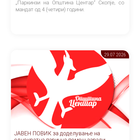
„Паркинзи на Општина Центар“ Скопје, со
мандат од 4 (четири) години.
29.07 2026
ЈАВЕН ПОВИК за доделување на
еднократна парична помош заради