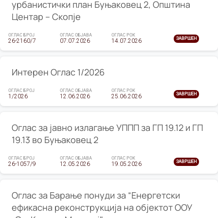
урбанистички план Буњаковец 2, Општина
Центар – Скопје
ОГЛАС БРОЈ
ОГЛАС ОБЈАВА
ОГЛАС РОК
ЗАВРШЕН
26-2160/7
07.07.2026
14.07.2026
Интерен Оглас 1/2026
ОГЛАС БРОЈ
ОГЛАС ОБЈАВА
ОГЛАС РОК
ЗАВРШЕН
1/2026
12.06.2026
25.06.2026
Оглас за јавно излагање УППП за ГП 19.12 и ГП
19.13 во Буњаковец 2
ОГЛАС БРОЈ
ОГЛАС ОБЈАВА
ОГЛАС РОК
ЗАВРШЕН
26-1057/9
12.05.2026
19.05.2026
Оглас за Барање понуди за “Енергетски
ефикасна реконструкција на објектот ООУ