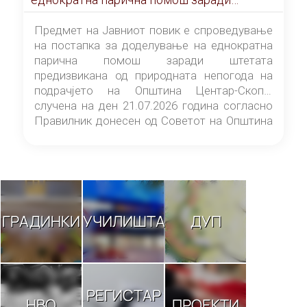
штетата предизвикана од природната
непогода на подрачјето на Општина
Предмет на Јавниот повик е спроведување
Центар-Скопје случена на ден 21.07.2026
на постапка за доделување на еднократна
година
парична помош заради штетата
предизвикана од природната непогода на
подрачјето на Општина Центар-Скопје
случена на ден 21.07.2026 година согласно
Правилник донесен од Советот на Општина
Центар-Скопје („Службен гласник на
Општина Центар-Скопје“ број 9/26).
ГРАДИНКИ
УЧИЛИШТА
ДУП
РЕГИСТАР
НВО
ПРОЕКТИ