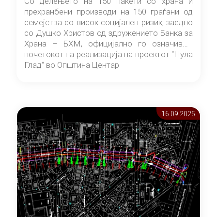
Со делењето на 150 пакети со храна и
прехранбени производи на 150 граѓани од
семејства со висок социјален ризик, заедно
со Душко Христов од здружението Банка за
Храна – БХМ, официјално го означивме
почетокот на реализација на проектот “Нула
Глад“ во Општина Центар
16.09 2025