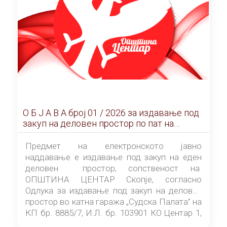
О Б Ј А В А брoj 01 / 2026 за издавање под
закуп на деловен простор по пат на
ЕЛЕКТРОНСКО ЈАВНО НАДДАВАЊЕ
Предмет на електронското јавно
наддавање е издавање под закуп на еден
деловен простор, сопственост на
ОПШТИНА ЦЕНТАР Скопје, согласно
Одлука за издавање под закуп на деловен
простор во катна гаража „Судска Палата” на
КП бр. 8885/7, И.Л. бр. 103901 КО Центар 1,
донесена од страна на Советот на