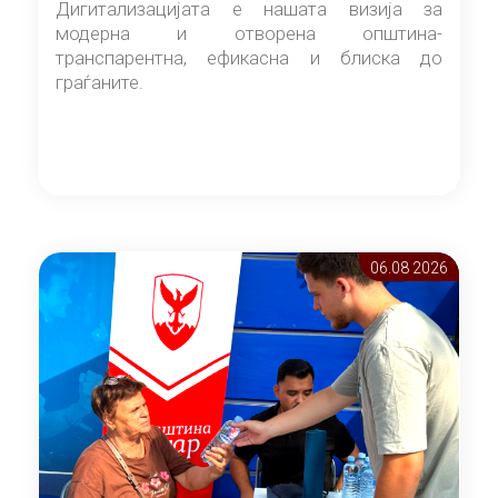
Дигитализацијата е нашата визија за
модерна и отворена општина-
транспарентна, ефикасна и блиска до
граѓаните.
06.08 2026