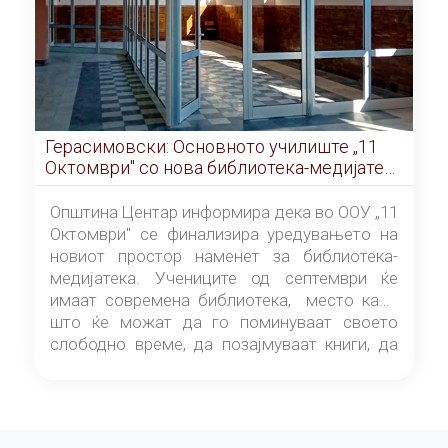
Герасимовски: Основното училиште „11
Октомври" со нова библиотека-медијатека
од септември
Општина Центар информира дека во ООУ „11
Октомври" се финализира уредувањето на
новиот простор наменет за библиотека-
медијатека. Учениците од септември ќе
имаат современа библиотека, место каде
што ќе можат да го поминуваат своето
слободно време, да позајмуваат книги, да
читаат и да разменуваат идеи.