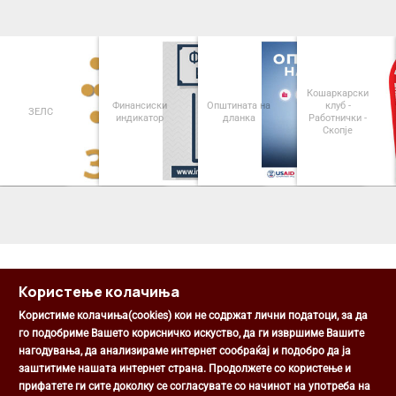
Кошаркарски
Финансиски
Општината на
клуб -
ЗЕЛС
индикатор
дланка
Работнички -
Скопје
<
>
Користење колачиња
Користиме колачиња(cookies) кои не содржат лични податоци, за да
го подобриме Вашето корисничко искуство, да ги извршиме Вашите
нагодувања, да анализираме интернет сообраќај и подобро да ја
Општина Центар
заштитиме нашата интернет страна. Продолжете со користење и
Михаил Цоков бр. 1, Скопје
прифатете ги сите доколку се согласувате со начинот на употреба на