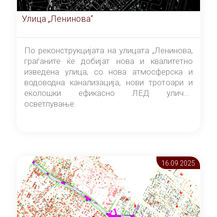
Улица „Ленинова“
По реконструкцијата на улицата „Ленинова,
граѓаните ќе добијат нова и квалитетно
изведена улица, со нова атмосферска и
водоводна канализација, нови тротоари и
еколошки ефикасно ЛЕД улично
осветлување.
16.09 2025