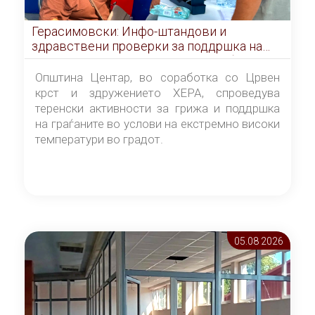
Герасимовски: Инфо-штандови и
здравствени проверки за поддршка на
граѓаните во услови на топлотен бран
Општина Центар, во соработка со Црвен
крст и здружението ХЕРА, спроведува
теренски активности за грижа и поддршка
на граѓаните во услови на екстремно високи
температури во градот.
05.08 2026