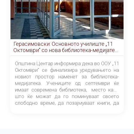
Герасимовски: Основното училиште „11
Октомври" со нова библиотека-медијатека
од септември
Општина Центар информира дека во ООУ „11
Октомври" се финализира уредувањето на
новиот простор наменет за библиотека-
медијатека. Учениците од септември ќе
имаат современа библиотека, место каде
што ќе можат да го поминуваат своето
слободно време, да позајмуваат книги, да
читаат и да разменуваат идеи.