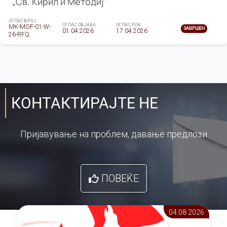
„Св. Кирил и Методиј"
ОГЛАС БРОЈ
ОГЛАС ОБЈАВА
ОГЛАС РОК
MK-MOF-01-W-
ЗАВРШЕН
01.04.2026
17.04.2026
26-RFQ.
КОНТАКТИРАЈТЕ НЕ
Пријавување на проблем, давање предлози
ПОВЕЌЕ
04.08 2026