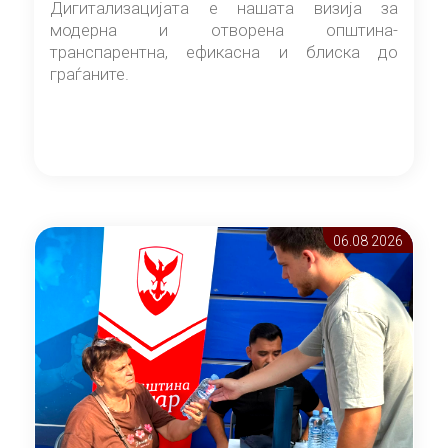
Дигитализацијата е нашата визија за
модерна и отворена општина-
транспарентна, ефикасна и блиска до
граѓаните.
06.08 2026