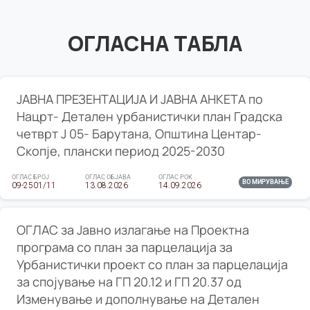
ОГЛАСНА ТАБЛА
ЈАВНА ПРЕЗЕНТАЦИЈА И ЈАВНА АНКЕТА по
Нацрт- Детален урбанистички план Градска
четврт Ј 05- Барутана, Општина Центар-
Скопје, плански период 2025-2030
ОГЛАС БРОЈ
ОГЛАС ОБЈАВА
ОГЛАС РОК
ВО МИРУВАЊЕ
09-2501/11
13.08.2026
14.09.2026
ОГЛАС за Јавно излагање на Проектна
програма со план за парцелација за
Урбанистички проект со план за парцелација
за спојување на ГП 20.12 и ГП 20.37 од
Изменување и дополнување на Детален