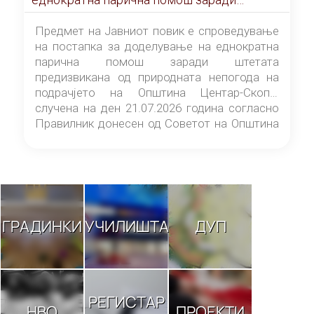
штетата предизвикана од природната
непогода на подрачјето на Општина
Предмет на Јавниот повик е спроведување
Центар-Скопје случена на ден 21.07.2026
на постапка за доделување на еднократна
година
парична помош заради штетата
предизвикана од природната непогода на
подрачјето на Општина Центар-Скопје
случена на ден 21.07.2026 година согласно
Правилник донесен од Советот на Општина
Центар-Скопје („Службен гласник на
Општина Центар-Скопје“ број 9/26).
ГРАДИНКИ
УЧИЛИШТА
ДУП
РЕГИСТАР
НВО
ПРОЕКТИ