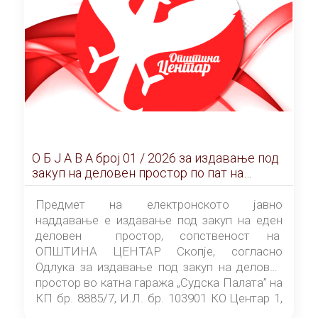
О Б Ј А В А брoj 01 / 2026 за издавање под
закуп на деловен простор по пат на
ЕЛЕКТРОНСКО ЈАВНО НАДДАВАЊЕ
Предмет на електронското јавно
наддавање е издавање под закуп на еден
деловен простор, сопственост на
ОПШТИНА ЦЕНТАР Скопје, согласно
Одлука за издавање под закуп на деловен
простор во катна гаража „Судска Палата” на
КП бр. 8885/7, И.Л. бр. 103901 КО Центар 1,
донесена од страна на Советот на