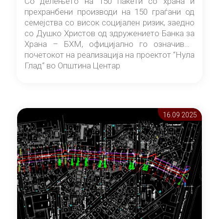
Со делењето на 150 пакети со храна и
прехранбени производи на 150 граѓани од
семејства со висок социјален ризик, заедно
со Душко Христов од здружението Банка за
Храна – БХМ, официјално го означивме
почетокот на реализација на проектот “Нула
Глад“ во Општина Центар
16.09 2025