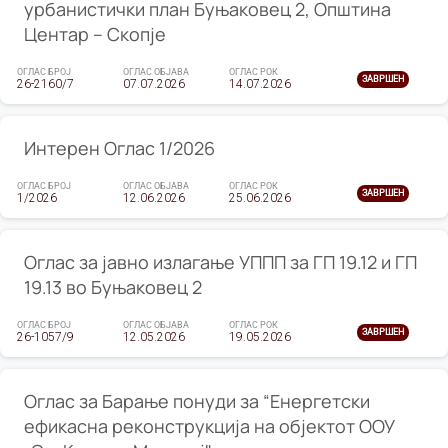
урбанистички план Буњаковец 2, Општина
Центар – Скопје
ОГЛАС БРОЈ
ОГЛАС ОБЈАВА
ОГЛАС РОК
ЗАВРШЕН
26-2160/7
07.07.2026
14.07.2026
Интерен Оглас 1/2026
ОГЛАС БРОЈ
ОГЛАС ОБЈАВА
ОГЛАС РОК
ЗАВРШЕН
1/2026
12.06.2026
25.06.2026
Оглас за јавно излагање УППП за ГП 19.12 и ГП
19.13 во Буњаковец 2
ОГЛАС БРОЈ
ОГЛАС ОБЈАВА
ОГЛАС РОК
ЗАВРШЕН
26-1057/9
12.05.2026
19.05.2026
Оглас за Барање понуди за “Енергетски
ефикасна реконструкција на објектот ООУ