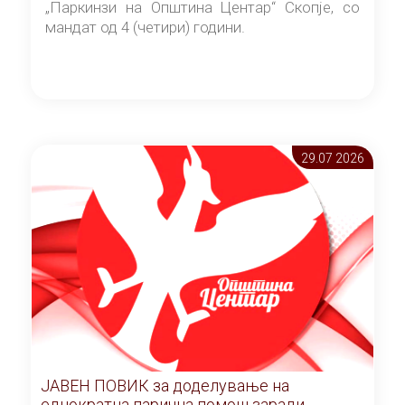
„Паркинзи на Општина Центар“ Скопје, со
мандат од 4 (четири) години.
29.07 2026
ЈАВЕН ПОВИК за доделување на
еднократна парична помош заради