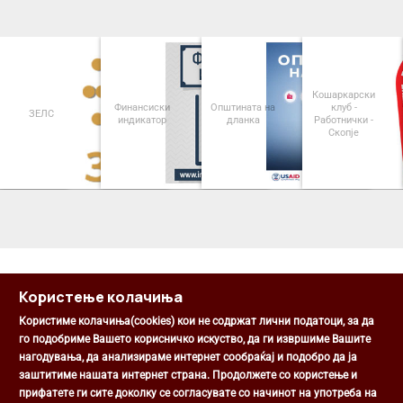
Кошаркарски
Финансиски
Општината на
клуб -
ЗЕЛС
индикатор
дланка
Работнички -
Скопје
<
>
Користење колачиња
Користиме колачиња(cookies) кои не содржат лични податоци, за да
го подобриме Вашето корисничко искуство, да ги извршиме Вашите
нагодувања, да анализираме интернет сообраќај и подобро да ја
Општина Центар
заштитиме нашата интернет страна. Продолжете со користење и
Михаил Цоков бр. 1, Скопје
прифатете ги сите доколку се согласувате со начинот на употреба на