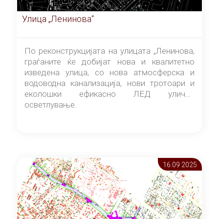
Улица „Ленинова“
По реконструкцијата на улицата „Ленинова,
граѓаните ќе добијат нова и квалитетно
изведена улица, со нова атмосферска и
водоводна канализација, нови тротоари и
еколошки ефикасно ЛЕД улично
осветлување.
16.09 2025