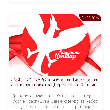
ОПШТИНА ЦЕНТАР Скопје Скопје
(„Службен гласник на Општина Центар
Скопје” број 9/2026), за времетраење од 3
04.08 2026
(три) години од денот на потпишувањето на
Договорот за закуп со најповолниот
понудувач.
ЈАВЕН КОНКУРС за избор на Директор на
Јавно претпријатие „Паркинзи на Општина
Центар“ – Скопје
Градоначалникот на Општина Центар –
Скопје распишува Јавен конкурс за избор
на Директор на Јавно претпријатие