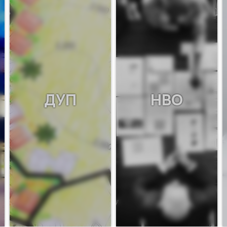
ДУП
НВО