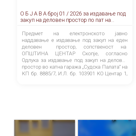
О Б Ј А В А брoj 01 / 2026 за издавање под
закуп на деловен простор по пат на
ЕЛЕКТРОНСКО ЈАВНО НАДДАВАЊЕ
Предмет на електронското јавно
наддавање е издавање под закуп на еден
деловен простор, сопственост на
ОПШТИНА ЦЕНТАР Скопје, согласно
Одлука за издавање под закуп на деловен
простор во катна гаража „Судска Палата” на
КП бр. 8885/7, И.Л. бр. 103901 КО Центар 1,
донесена од страна на Советот на
ОПШТИНА ЦЕНТАР Скопје Скопје
(„Службен гласник на Општина Центар
Скопје” број 9/2026), за времетраење од 3
(три) години од денот на потпишувањето на
Договорот за закуп со најповолниот
понудувач.