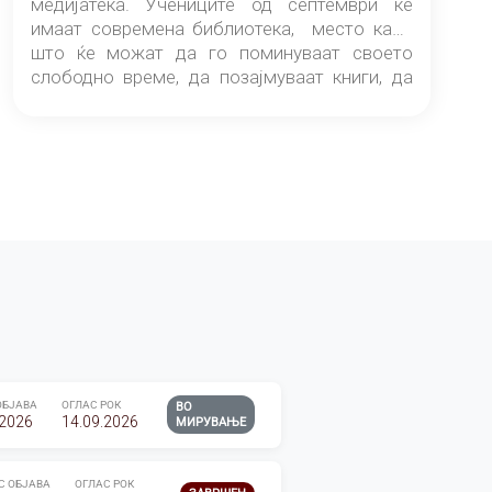
медијатека. Учениците од септември ќе
имаат современа библиотека, место каде
што ќе можат да го поминуваат своето
слободно време, да позајмуваат книги, да
читаат и да разменуваат идеи.
ОБЈАВА
ОГЛАС РОК
ВО
.2026
14.09.2026
МИРУВАЊЕ
С ОБЈАВА
ОГЛАС РОК