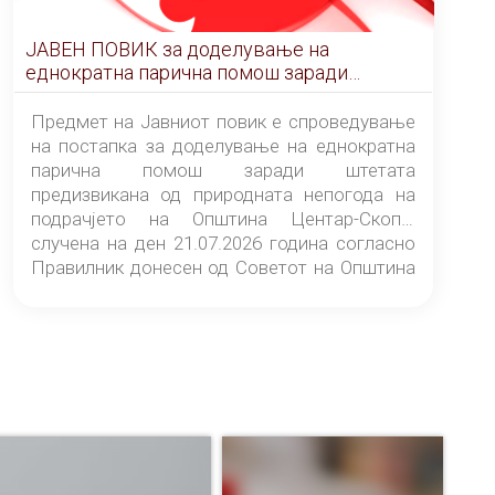
ЈАВЕН ПОВИК за доделување на
еднократна парична помош заради
штетата предизвикана од природната
непогода на подрачјето на Општина
Предмет на Јавниот повик е спроведување
Центар-Скопје случена на ден 21.07.2026
на постапка за доделување на еднократна
година
парична помош заради штетата
предизвикана од природната непогода на
подрачјето на Општина Центар-Скопје
случена на ден 21.07.2026 година согласно
Правилник донесен од Советот на Општина
Центар-Скопје („Службен гласник на
Општина Центар-Скопје“ број 9/26).