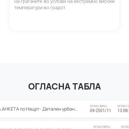
на граѓаните во услови на екстремно високи
температури во градот.
ОГЛАСНА ТАБЛА
ОГЛАС БРОЈ
ОГЛАС 
ЈАВНА ПРЕЗЕНТАЦИЈА И ЈАВНА АНКЕТА по Нацрт- Детален урбанистички план Градска четврт Ј 05- Барутана, Општина Центар- Скопје, плански период 2025-2030
09-2501/11
13.08
ОГЛАС БРОЈ
ОГЛА