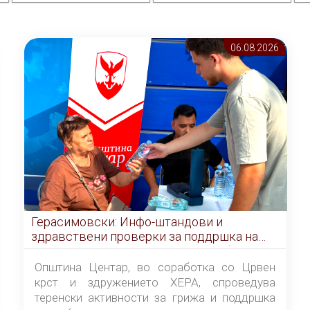
06.08 2026
Герасимовски: Инфо-штандови и
здравствени проверки за поддршка на
граѓаните во услови на топлотен бран
Општина Центар, во соработка со Црвен
крст и здружението ХЕРА, спроведува
теренски активности за грижа и поддршка