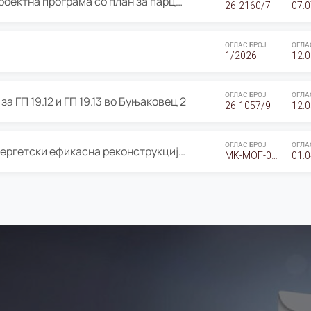
ОГЛАС за Јавно излагање на Проектна програма со план за парцелација за Урбанистички проект со план за парцелација за спојување на ГП 20.12 и ГП 20.37 од Изменување и дополнување на Детален урбанистички план Буњаковец 2, Општина Центар – Скопје
26-2160/7
07.0
ОГЛАС БРОЈ
ОГЛА
1/2026
12.0
ОГЛАС БРОЈ
ОГЛА
а ГП 19.12 и ГП 19.13 во Буњаковец 2
26-1057/9
12.0
ОГЛАС БРОЈ
ОГЛА
Оглас за Барање понуди за “Енергетски ефикасна реконструкција на објектот ООУ „Св. Кирил и Методиј"
MK-MOF-01-W-26-RFQ.
01.0