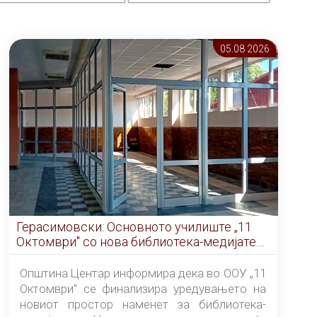
05.08 2026
Герасимовски: Основното училиште „11
Октомври" со нова библиотека-медијатека
од септември
Општина Центар информира дека во ООУ „11
Октомври" се финализира уредувањето на
новиот простор наменет за библиотека-