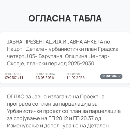
ОГЛАСНА ТАБЛА
ЈАВНА ПРЕЗЕНТАЦИЈА И ЈАВНА АНКЕТА по
Нацрт- Детален урбанистички план Градска
четврт Ј 05- Барутана, Општина Центар-
Скопје, плански период 2025-2030
ОГЛАС БРОЈ
ОГЛАС ОБЈАВА
ОГЛАС РОК
ВО МИРУВАЊЕ
09-2501/11
13.08.2026
14.09.2026
ОГЛАС за Јавно излагање на Проектна
програма со план за парцелација за
Урбанистички проект со план за парцелација
за спојување на ГП 20.12 и ГП 20.37 од
Изменување и дополнување на Детален