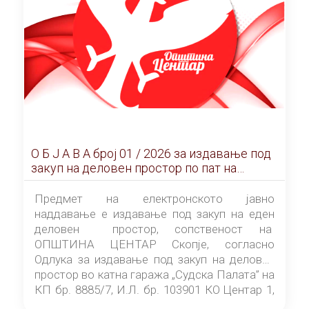
О Б Ј А В А брoj 01 / 2026 за издавање под
закуп на деловен простор по пат на
ЕЛЕКТРОНСКО ЈАВНО НАДДАВАЊЕ
Предмет на електронското јавно
наддавање е издавање под закуп на еден
деловен простор, сопственост на
ОПШТИНА ЦЕНТАР Скопје, согласно
Одлука за издавање под закуп на деловен
простор во катна гаража „Судска Палата” на
КП бр. 8885/7, И.Л. бр. 103901 КО Центар 1,
донесена од страна на Советот на