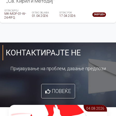
„Св. Кирил и Методиј"
ОГЛАС БРОЈ
ОГЛАС ОБЈАВА
ОГЛАС РОК
MK-MOF-01-W-
ЗАВРШЕН
01.04.2026
17.04.2026
26-RFQ.
КОНТАКТИРАЈТЕ НЕ
Пријавување на проблем, давање предлози
ПОВЕЌЕ
04.08 2026