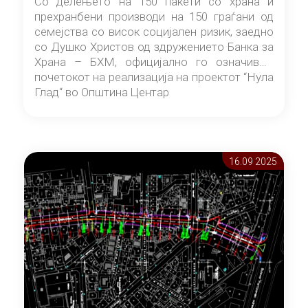
Со делењето на 150 пакети со храна и
прехранбени производи на 150 граѓани од
семејства со висок социјален ризик, заедно
со Душко Христов од здружението Банка за
Храна – БХМ, официјално го означивме
почетокот на реализација на проектот “Нула
Глад“ во Општина Центар
16.09 2025