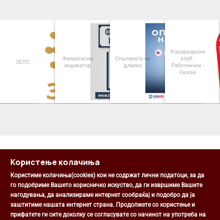
Кошаркарски
Финансиски
Општината на
клуб -
ЗЕЛС
индикатор
дланка
Работнички -
Скопје
<
>
Користење колачиња
Користиме колачиња(cookies) кои не содржат лични податоци, за да
го подобриме Вашето корисничко искуство, да ги извршиме Вашите
нагодувања, да анализираме интернет сообраќај и подобро да ја
Општина Центар
заштитиме нашата интернет страна. Продолжете со користење и
Михаил Цоков бр. 1, Скопје
прифатете ги сите доколку се согласувате со начинот на употреба на