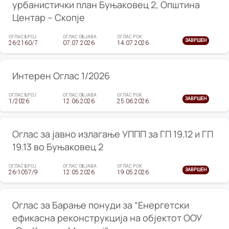
урбанистички план Буњаковец 2, Општина
Центар – Скопје
ОГЛАС БРОЈ
ОГЛАС ОБЈАВА
ОГЛАС РОК
ЗАВРШЕН
26-2160/7
07.07.2026
14.07.2026
Интерен Оглас 1/2026
ОГЛАС БРОЈ
ОГЛАС ОБЈАВА
ОГЛАС РОК
ЗАВРШЕН
1/2026
12.06.2026
25.06.2026
Оглас за јавно излагање УППП за ГП 19.12 и ГП
19.13 во Буњаковец 2
ОГЛАС БРОЈ
ОГЛАС ОБЈАВА
ОГЛАС РОК
ЗАВРШЕН
26-1057/9
12.05.2026
19.05.2026
Оглас за Барање понуди за “Енергетски
ефикасна реконструкција на објектот ООУ