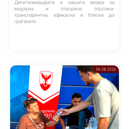
Дигитализацијата е нашата визија за
модерна и отворена општина-
транспарентна, ефикасна и блиска до
граѓаните.
06.08 2026