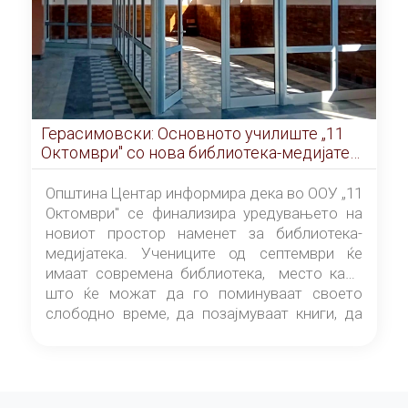
Герасимовски: Основното училиште „11
Октомври" со нова библиотека-медијатека
од септември
Општина Центар информира дека во ООУ „11
Октомври" се финализира уредувањето на
новиот простор наменет за библиотека-
медијатека. Учениците од септември ќе
имаат современа библиотека, место каде
што ќе можат да го поминуваат своето
слободно време, да позајмуваат книги, да
читаат и да разменуваат идеи.