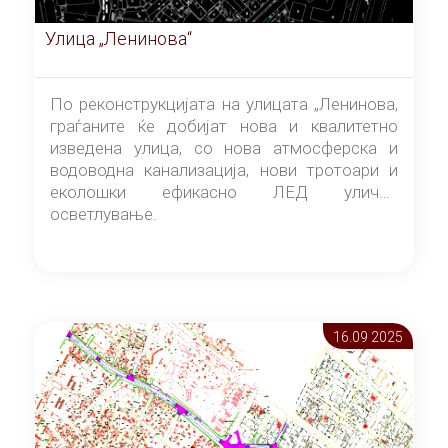
Улица „Ленинова“
По реконструкцијата на улицата „Ленинова,
граѓаните ќе добијат нова и квалитетно
изведена улица, со нова атмосферска и
водоводна канализација, нови тротоари и
еколошки ефикасно ЛЕД улично
осветлување.
16.09 2025