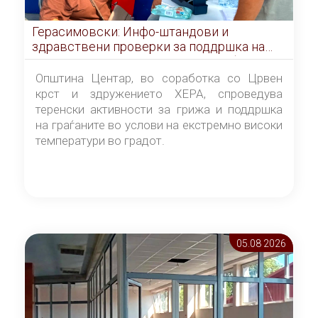
Герасимовски: Инфо-штандови и
здравствени проверки за поддршка на
граѓаните во услови на топлотен бран
Општина Центар, во соработка со Црвен
крст и здружението ХЕРА, спроведува
теренски активности за грижа и поддршка
на граѓаните во услови на екстремно високи
температури во градот.
05.08 2026