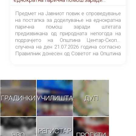
штетата предизвикана од природната
непогода на подрачјето на Општина
Предмет на Јавниот повик е спроведување
Центар-Скопје случена на ден 21.07.2026
на постапка за доделување на еднократна
година
парична помош заради штетата
предизвикана од природната непогода на
подрачјето на Општина Центар-Скопје
случена на ден 21.07.2026 година согласно
Правилник донесен од Советот на Општина
Центар-Скопје („Службен гласник на
Општина Центар-Скопје“ број 9/26).
ГРАДИНКИ
УЧИЛИШТА
ДУП
РЕГИСТАР
НВО
ПРОЕКТИ