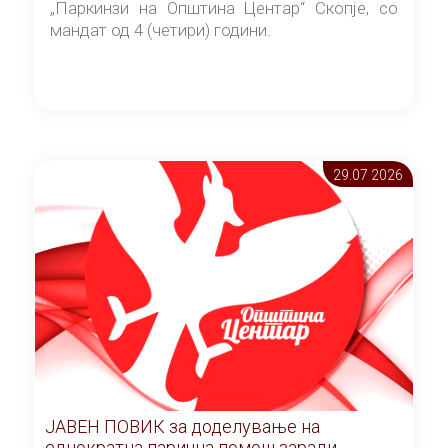
„Паркинзи на Општина Центар“ Скопје, со
мандат од 4 (четири) години.
29.07 2026
ЈАВЕН ПОВИК за доделување на
еднократна парична помош заради