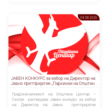
ОПШТИНА ЦЕНТАР Скопје Скопје
(„Службен гласник на Општина Центар
Скопје” број 9/2026), за времетраење од 3
04.08 2026
(три) години од денот на потпишувањето на
Договорот за закуп со најповолниот
понудувач.
ЈАВЕН КОНКУРС за избор на Директор на
Јавно претпријатие „Паркинзи на Општина
Центар“ – Скопје
Градоначалникот на Општина Центар –
Скопје распишува Јавен конкурс за избор
на Директор на Јавно претпријатие