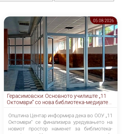
05.08 2026
Герасимовски: Основното училиште „11
Октомври" со нова библиотека-медијатека
од септември
Општина Центар информира дека во ООУ „11
Октомври" се финализира уредувањето на
новиот простор наменет за библиотека-