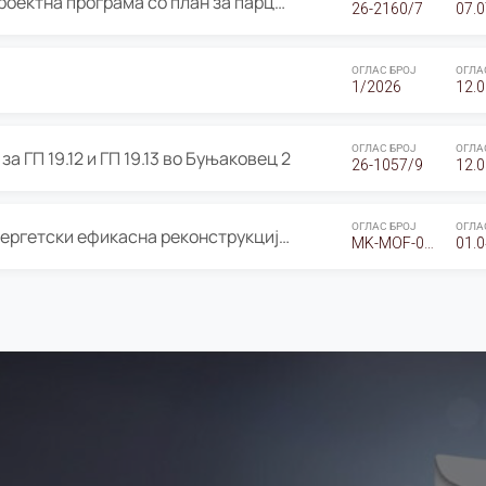
ОГЛАС за Јавно излагање на Проектна програма со план за парцелација за Урбанистички проект со план за парцелација за спојување на ГП 20.12 и ГП 20.37 од Изменување и дополнување на Детален урбанистички план Буњаковец 2, Општина Центар – Скопје
26-2160/7
07.0
ОГЛАС БРОЈ
ОГЛА
1/2026
12.0
ОГЛАС БРОЈ
ОГЛА
а ГП 19.12 и ГП 19.13 во Буњаковец 2
26-1057/9
12.0
ОГЛАС БРОЈ
ОГЛА
Оглас за Барање понуди за “Енергетски ефикасна реконструкција на објектот ООУ „Св. Кирил и Методиј"
MK-MOF-01-W-26-RFQ.
01.0