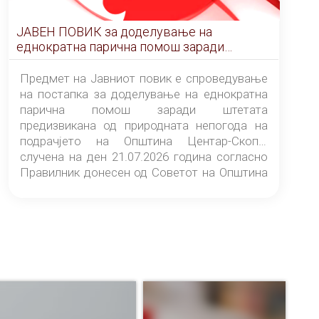
ЈАВЕН ПОВИК за доделување на
еднократна парична помош заради
штетата предизвикана од природната
непогода на подрачјето на Општина
Предмет на Јавниот повик е спроведување
Центар-Скопје случена на ден 21.07.2026
на постапка за доделување на еднократна
година
парична помош заради штетата
предизвикана од природната непогода на
подрачјето на Општина Центар-Скопје
случена на ден 21.07.2026 година согласно
Правилник донесен од Советот на Општина
Центар-Скопје („Службен гласник на
Општина Центар-Скопје“ број 9/26).