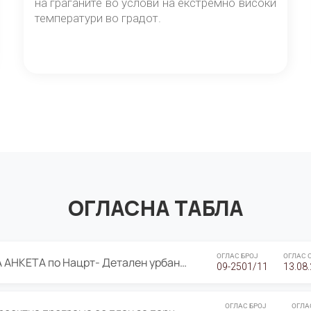
на граѓаните во услови на екстремно високи
температури во градот.
ОГЛАСНА ТАБЛА
ОГЛАС БРОЈ
ОГЛАС 
ЈАВНА ПРЕЗЕНТАЦИЈА И ЈАВНА АНКЕТА по Нацрт- Детален урбанистички план Градска четврт Ј 05- Барутана, Општина Центар- Скопје, плански период 2025-2030
09-2501/11
13.08
ОГЛАС БРОЈ
ОГЛА