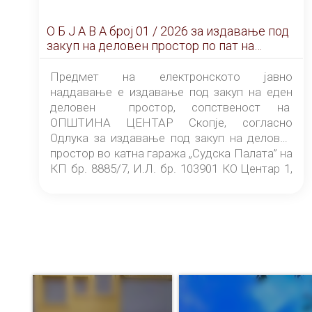
О Б Ј А В А брoj 01 / 2026 за издавање под
закуп на деловен простор по пат на
ЕЛЕКТРОНСКО ЈАВНО НАДДАВАЊЕ
Предмет на електронското јавно
наддавање е издавање под закуп на еден
деловен простор, сопственост на
ОПШТИНА ЦЕНТАР Скопје, согласно
Одлука за издавање под закуп на деловен
простор во катна гаража „Судска Палата” на
КП бр. 8885/7, И.Л. бр. 103901 КО Центар 1,
донесена од страна на Советот на
ОПШТИНА ЦЕНТАР Скопје Скопје
(„Службен гласник на Општина Центар
Скопје” број 9/2026), за времетраење од 3
(три) години од денот на потпишувањето на
Договорот за закуп со најповолниот
понудувач.