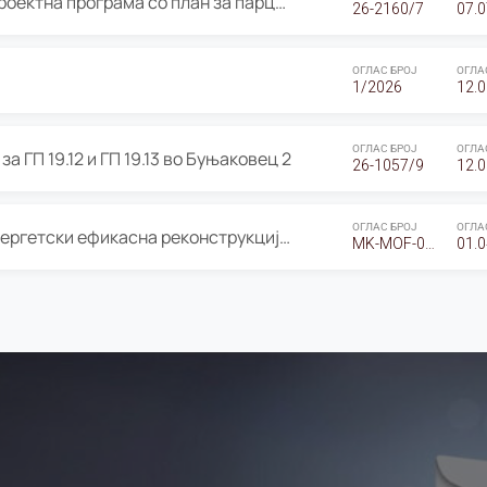
ОГЛАС за Јавно излагање на Проектна програма со план за парцелација за Урбанистички проект со план за парцелација за спојување на ГП 20.12 и ГП 20.37 од Изменување и дополнување на Детален урбанистички план Буњаковец 2, Општина Центар – Скопје
26-2160/7
07.0
ОГЛАС БРОЈ
ОГЛА
1/2026
12.0
ОГЛАС БРОЈ
ОГЛА
а ГП 19.12 и ГП 19.13 во Буњаковец 2
26-1057/9
12.0
ОГЛАС БРОЈ
ОГЛА
Оглас за Барање понуди за “Енергетски ефикасна реконструкција на објектот ООУ „Св. Кирил и Методиј"
MK-MOF-01-W-26-RFQ.
01.0