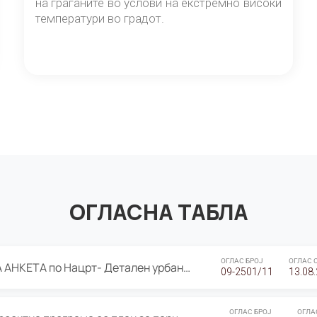
на граѓаните во услови на екстремно високи
температури во градот.
ОГЛАСНА ТАБЛА
ОГЛАС БРОЈ
ОГЛАС 
ЈАВНА ПРЕЗЕНТАЦИЈА И ЈАВНА АНКЕТА по Нацрт- Детален урбанистички план Градска четврт Ј 05- Барутана, Општина Центар- Скопје, плански период 2025-2030
09-2501/11
13.08
ОГЛАС БРОЈ
ОГЛА