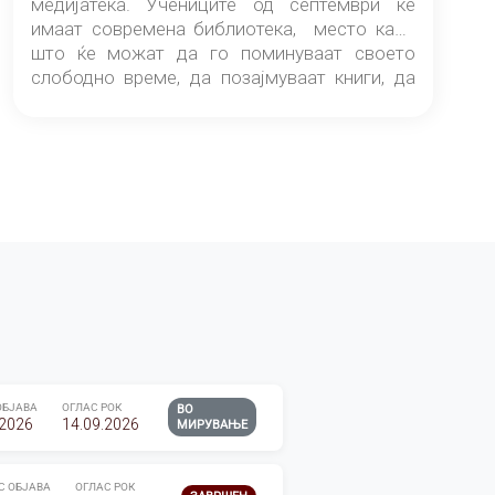
медијатека. Учениците од септември ќе
имаат современа библиотека, место каде
што ќе можат да го поминуваат своето
слободно време, да позајмуваат книги, да
читаат и да разменуваат идеи.
ОБЈАВА
ОГЛАС РОК
ВО
.2026
14.09.2026
МИРУВАЊЕ
С ОБЈАВА
ОГЛАС РОК