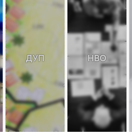
ДУП
НВО