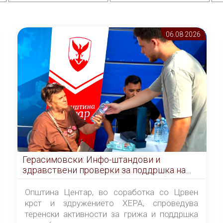
06.08 2026
Герасимовски: Инфо-штандови и
здравствени проверки за поддршка на
граѓаните во услови на топлотен бран
Општина Центар, во соработка со Црвен
крст и здружението ХЕРА, спроведува
теренски активности за грижа и поддршка