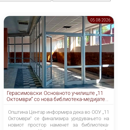
05.08 2026
Герасимовски: Основното училиште „11
Октомври" со нова библиотека-медијатека
од септември
Општина Центар информира дека во ООУ „11
Октомври" се финализира уредувањето на
новиот простор наменет за библиотека-