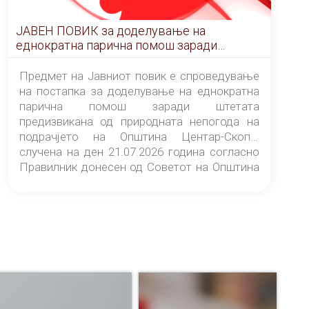
ЈАВЕН ПОВИК за доделување на
еднократна парична помош заради
штетата предизвикана од природната
непогода на подрачјето на Општина
Предмет на Јавниот повик е спроведување
Центар-Скопје случена на ден 21.07.2026
на постапка за доделување на еднократна
година
парична помош заради штетата
предизвикана од природната непогода на
подрачјето на Општина Центар-Скопје
случена на ден 21.07.2026 година согласно
Правилник донесен од Советот на Општина
Центар-Скопје („Службен гласник на
Општина Центар-Скопје“ број 9/26).