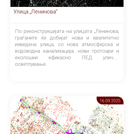
Улица „Ленинова“
По реконструкцијата на улицата „Ленинова,
граѓаните ќе добијат нова и квалитетно
изведена улица, со нова атмосферска и
водоводна канализација, нови тротоари и
еколошки ефикасно ЛЕД улично
осветлување.
16.09 2025