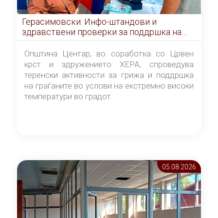
Герасимовски: Инфо-штандови и
здравствени проверки за поддршка на
граѓаните во услови на топлотен бран
Општина Центар, во соработка со Црвен
крст и здружението ХЕРА, спроведува
теренски активности за грижа и поддршка
на граѓаните во услови на екстремно високи
температури во градот.
05.08 2026