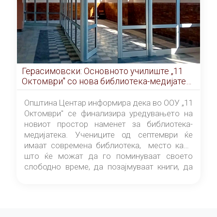
Герасимовски: Основното училиште „11
Октомври" со нова библиотека-медијатека
од септември
Општина Центар информира дека во ООУ „11
Октомври" се финализира уредувањето на
новиот простор наменет за библиотека-
медијатека. Учениците од септември ќе
имаат современа библиотека, место каде
што ќе можат да го поминуваат своето
слободно време, да позајмуваат книги, да
читаат и да разменуваат идеи.