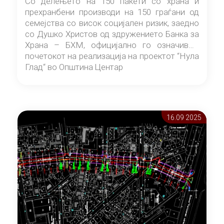
Со делењето на 150 пакети со храна и
прехранбени производи на 150 граѓани од
семејства со висок социјален ризик, заедно
со Душко Христов од здружението Банка за
Храна – БХМ, официјално го означивме
почетокот на реализација на проектот “Нула
Глад“ во Општина Центар
16.09 2025