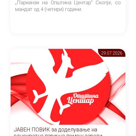
„Паркинзи на Општина Центар“ Скопје, со
мандат од 4 (четири) години.
29.07 2026
ЈАВЕН ПОВИК за доделување на
еднократна парична помош заради