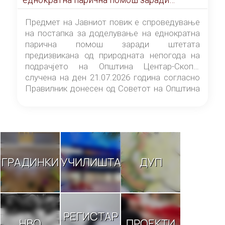
штетата предизвикана од природната
непогода на подрачјето на Општина
Предмет на Јавниот повик е спроведување
Центар-Скопје случена на ден 21.07.2026
на постапка за доделување на еднократна
година
парична помош заради штетата
предизвикана од природната непогода на
подрачјето на Општина Центар-Скопје
случена на ден 21.07.2026 година согласно
Правилник донесен од Советот на Општина
Центар-Скопје („Службен гласник на
Општина Центар-Скопје“ број 9/26).
ГРАДИНКИ
УЧИЛИШТА
ДУП
РЕГИСТАР
НВО
ПРОЕКТИ