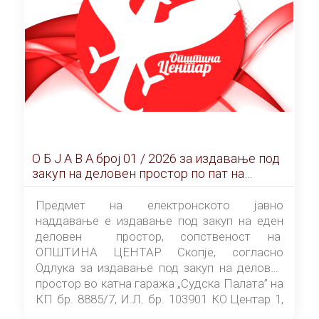
О Б Ј А В А брoj 01 / 2026 за издавање под
закуп на деловен простор по пат на
ЕЛЕКТРОНСКО ЈАВНО НАДДАВАЊЕ
Предмет на електронското јавно
наддавање е издавање под закуп на еден
деловен простор, сопственост на
ОПШТИНА ЦЕНТАР Скопје, согласно
Одлука за издавање под закуп на деловен
простор во катна гаража „Судска Палата” на
КП бр. 8885/7, И.Л. бр. 103901 КО Центар 1,
донесена од страна на Советот на