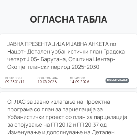
ОГЛАСНА ТАБЛА
ЈАВНА ПРЕЗЕНТАЦИЈА И ЈАВНА АНКЕТА по
Нацрт- Детален урбанистички план Градска
четврт Ј 05- Барутана, Општина Центар-
Скопје, плански период 2025-2030
ОГЛАС БРОЈ
ОГЛАС ОБЈАВА
ОГЛАС РОК
ВО МИРУВАЊЕ
09-2501/11
13.08.2026
14.09.2026
ОГЛАС за Јавно излагање на Проектна
програма со план за парцелација за
Урбанистички проект со план за парцелација
за спојување на ГП 20.12 и ГП 20.37 од
Изменување и дополнување на Детален