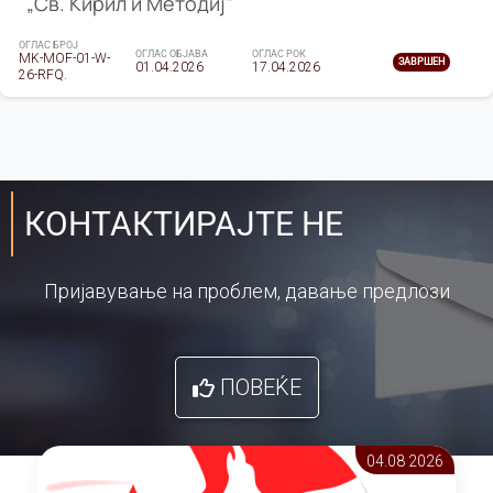
„Св. Кирил и Методиј"
ОГЛАС БРОЈ
ОГЛАС ОБЈАВА
ОГЛАС РОК
MK-MOF-01-W-
ЗАВРШЕН
01.04.2026
17.04.2026
26-RFQ.
КОНТАКТИРАЈТЕ НЕ
Пријавување на проблем, давање предлози
ПОВЕЌЕ
04.08 2026