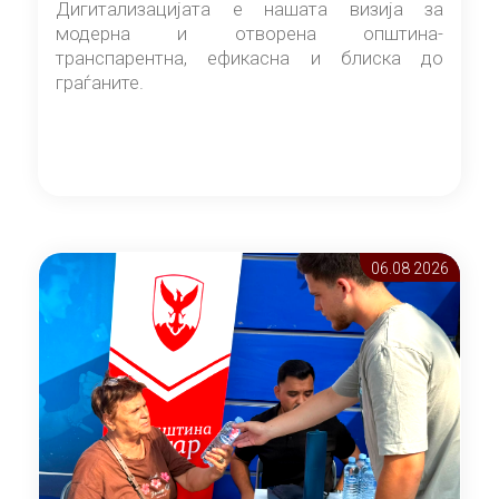
Дигитализацијата е нашата визија за
модерна и отворена општина-
транспарентна, ефикасна и блиска до
граѓаните.
06.08 2026