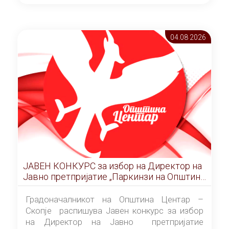
ОПШТИНА ЦЕНТАР Скопје Скопје
(„Службен гласник на Општина Центар
Скопје” број 9/2026), за времетраење од 3
04.08 2026
(три) години од денот на потпишувањето на
Договорот за закуп со најповолниот
понудувач.
ЈАВЕН КОНКУРС за избор на Директор на
Јавно претпријатие „Паркинзи на Општина
Центар“ – Скопје
Градоначалникот на Општина Центар –
Скопје распишува Јавен конкурс за избор
на Директор на Јавно претпријатие