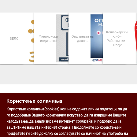
Кошаркарски
Финансиски
Општината на
клуб -
ЗЕЛС
индикатор
дланка
Работнички -
Скопје
<
>
Користење колачиња
Користиме колачиња(cookies) кои не содржат лични податоци, за да
го подобриме Вашето корисничко искуство, да ги извршиме Вашите
нагодувања, да анализираме интернет сообраќај и подобро да ја
Општина Центар
заштитиме нашата интернет страна. Продолжете со користење и
Михаил Цоков бр. 1, Скопје
прифатете ги сите доколку се согласувате со начинот на употреба на