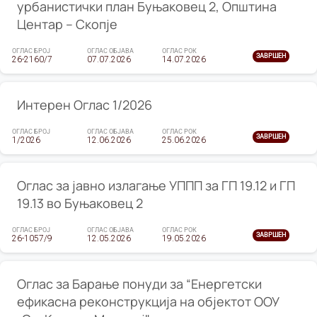
урбанистички план Буњаковец 2, Општина
Центар – Скопје
ОГЛАС БРОЈ
ОГЛАС ОБЈАВА
ОГЛАС РОК
ЗАВРШЕН
26-2160/7
07.07.2026
14.07.2026
Интерен Оглас 1/2026
ОГЛАС БРОЈ
ОГЛАС ОБЈАВА
ОГЛАС РОК
ЗАВРШЕН
1/2026
12.06.2026
25.06.2026
Оглас за јавно излагање УППП за ГП 19.12 и ГП
19.13 во Буњаковец 2
ОГЛАС БРОЈ
ОГЛАС ОБЈАВА
ОГЛАС РОК
ЗАВРШЕН
26-1057/9
12.05.2026
19.05.2026
Оглас за Барање понуди за “Енергетски
ефикасна реконструкција на објектот ООУ