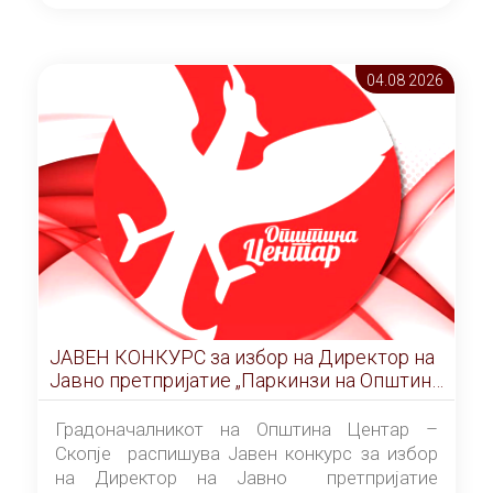
ОПШТИНА ЦЕНТАР Скопје Скопје
(„Службен гласник на Општина Центар
Скопје” број 9/2026), за времетраење од 3
04.08 2026
(три) години од денот на потпишувањето на
Договорот за закуп со најповолниот
понудувач.
ЈАВЕН КОНКУРС за избор на Директор на
Јавно претпријатие „Паркинзи на Општина
Центар“ – Скопје
Градоначалникот на Општина Центар –
Скопје распишува Јавен конкурс за избор
на Директор на Јавно претпријатие