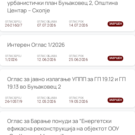
урбанистички план Буњаковец 2, Општина
Центар – Скопје
ОГЛАС БРОЈ
ОГЛАС ОБЈАВА
ОГЛАС РОК
ЗАВРШЕН
26-2160/7
07.07.2026
14.07.2026
Интерен Оглас 1/2026
ОГЛАС БРОЈ
ОГЛАС ОБЈАВА
ОГЛАС РОК
ЗАВРШЕН
1/2026
12.06.2026
25.06.2026
Оглас за јавно излагање УППП за ГП 19.12 и ГП
19.13 во Буњаковец 2
ОГЛАС БРОЈ
ОГЛАС ОБЈАВА
ОГЛАС РОК
ЗАВРШЕН
26-1057/9
12.05.2026
19.05.2026
Оглас за Барање понуди за “Енергетски
ефикасна реконструкција на објектот ООУ