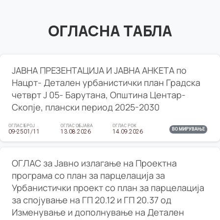
ОГЛАСНА ТАБЛА
ЈАВНА ПРЕЗЕНТАЦИЈА И ЈАВНА АНКЕТА по
Нацрт- Детален урбанистички план Градска
четврт Ј 05- Барутана, Општина Центар-
Скопје, плански период 2025-2030
ОГЛАС БРОЈ
ОГЛАС ОБЈАВА
ОГЛАС РОК
ВО МИРУВАЊЕ
09-2501/11
13.08.2026
14.09.2026
ОГЛАС за Јавно излагање на Проектна
програма со план за парцелација за
Урбанистички проект со план за парцелација
за спојување на ГП 20.12 и ГП 20.37 од
Изменување и дополнување на Детален