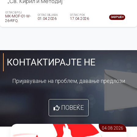
„Св. Кирил и Методиј"
ОГЛАС БРОЈ
ОГЛАС ОБЈАВА
ОГЛАС РОК
MK-MOF-01-W-
ЗАВРШЕН
01.04.2026
17.04.2026
26-RFQ.
КОНТАКТИРАЈТЕ НЕ
Пријавување на проблем, давање предлози
ПОВЕЌЕ
04.08 2026