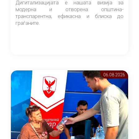
Дигитализацијата е нашата визија за
модерна и отворена општина-
транспарентна, ефикасна и блиска до
граѓаните.
06.08 2026