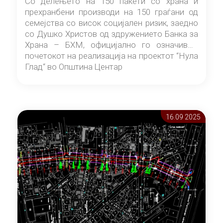
Со делењето на 150 пакети со храна и
прехранбени производи на 150 граѓани од
семејства со висок социјален ризик, заедно
со Душко Христов од здружението Банка за
Храна – БХМ, официјално го означивме
почетокот на реализација на проектот “Нула
Глад“ во Општина Центар
16.09 2025