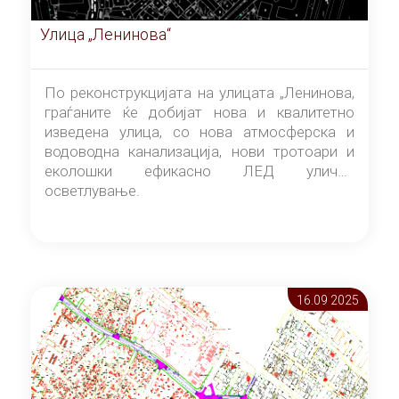
Улица „Ленинова“
По реконструкцијата на улицата „Ленинова,
граѓаните ќе добијат нова и квалитетно
изведена улица, со нова атмосферска и
водоводна канализација, нови тротоари и
еколошки ефикасно ЛЕД улично
осветлување.
16.09 2025