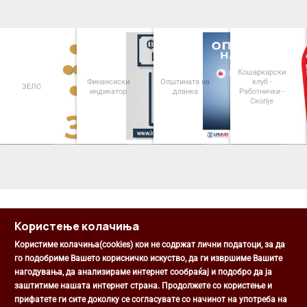
Кошаркарски
Финансиски
Општината на
клуб -
ЗЕЛС
индикатор
дланка
Работнички -
Скопје
<
>
Користење колачиња
Користиме колачиња(cookies) кои не содржат лични податоци, за да
го подобриме Вашето корисничко искуство, да ги извршиме Вашите
нагодувања, да анализираме интернет сообраќај и подобро да ја
Општина Центар
заштитиме нашата интернет страна. Продолжете со користење и
Михаил Цоков бр. 1, Скопје
прифатете ги сите доколку се согласувате со начинот на употреба на