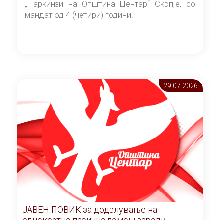
„Паркинзи на Општина Центар“ Скопје, со
мандат од 4 (четири) години.
29.07 2026
ЈАВЕН ПОВИК за доделување на
еднократна парична помош заради