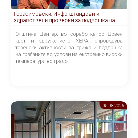
Герасимовски: Инфо-штандови и
здравствени проверки за поддршка на
граѓаните во услови на топлотен бран
Општина Центар, во соработка со Црвен
крст и здружението ХЕРА, спроведува
теренски активности за грижа и поддршка
на граѓаните во услови на екстремно високи
температури во градот.
05.08 2026