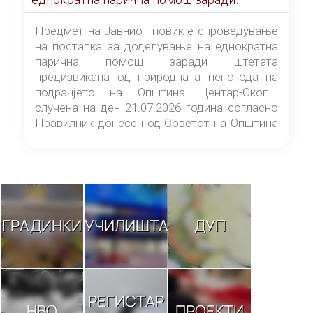
штетата предизвикана од природната
непогода на подрачјето на Општина
Предмет на Јавниот повик е спроведување
Центар-Скопје случена на ден 21.07.2026
на постапка за доделување на еднократна
година
парична помош заради штетата
предизвикана од природната непогода на
подрачјето на Општина Центар-Скопје
случена на ден 21.07.2026 година согласно
Правилник донесен од Советот на Општина
Центар-Скопје („Службен гласник на
Општина Центар-Скопје“ број 9/26).
ГРАДИНКИ
УЧИЛИШТА
ДУП
РЕГИСТАР
НВО
ПРОЕКТИ