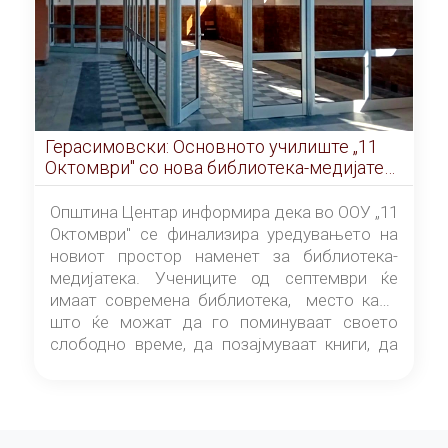
Герасимовски: Основното училиште „11
Октомври" со нова библиотека-медијатека
од септември
Општина Центар информира дека во ООУ „11
Октомври" се финализира уредувањето на
новиот простор наменет за библиотека-
медијатека. Учениците од септември ќе
имаат современа библиотека, место каде
што ќе можат да го поминуваат своето
слободно време, да позајмуваат книги, да
читаат и да разменуваат идеи.