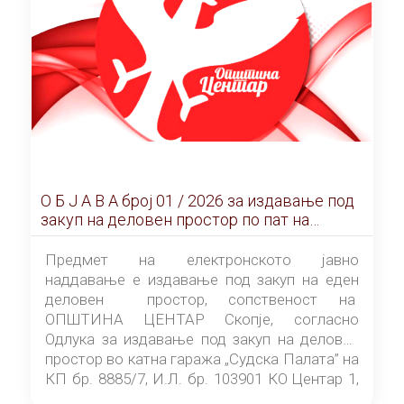
О Б Ј А В А брoj 01 / 2026 за издавање под
закуп на деловен простор по пат на
ЕЛЕКТРОНСКО ЈАВНО НАДДАВАЊЕ
Предмет на електронското јавно
наддавање е издавање под закуп на еден
деловен простор, сопственост на
ОПШТИНА ЦЕНТАР Скопје, согласно
Одлука за издавање под закуп на деловен
простор во катна гаража „Судска Палата” на
КП бр. 8885/7, И.Л. бр. 103901 КО Центар 1,
донесена од страна на Советот на