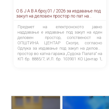
О Б Ј А В А брoj 01 / 2026 за издавање под
закуп на деловен простор по пат на
ЕЛЕКТРОНСКО ЈАВНО НАДДАВАЊЕ
Предмет на електронското јавно
наддавање е издавање под закуп на еден
деловен простор, сопственост на
ОПШТИНА ЦЕНТАР Скопје, согласно
Одлука за издавање под закуп на деловен
простор во катна гаража „Судска Палата” на
КП бр. 8885/7, И.Л. бр. 103901 КО Центар 1,
донесена од страна на Советот на
ОПШТИНА ЦЕНТАР Скопје Скопје
(„Службен гласник на Општина Центар
Скопје” број 9/2026), за времетраење од 3
(три) години од денот на потпишувањето на
Договорот за закуп со најповолниот
понудувач.