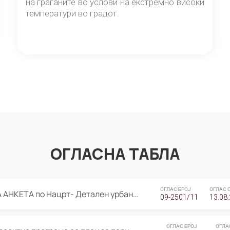
на граѓаните во услови на екстремно високи
температури во градот.
ОГЛАСНА ТАБЛА
ОГЛАС БРОЈ
ОГЛАС 
ЈАВНА ПРЕЗЕНТАЦИЈА И ЈАВНА АНКЕТА по Нацрт- Детален урбанистички план Градска четврт Ј 05- Барутана, Општина Центар- Скопје, плански период 2025-2030
09-2501/11
13.08
ОГЛАС БРОЈ
ОГЛА