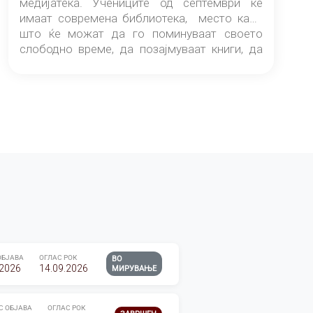
медијатека. Учениците од септември ќе
имаат современа библиотека, место каде
што ќе можат да го поминуваат своето
слободно време, да позајмуваат книги, да
читаат и да разменуваат идеи.
ОБЈАВА
ОГЛАС РОК
ВО
.2026
14.09.2026
МИРУВАЊЕ
С ОБЈАВА
ОГЛАС РОК