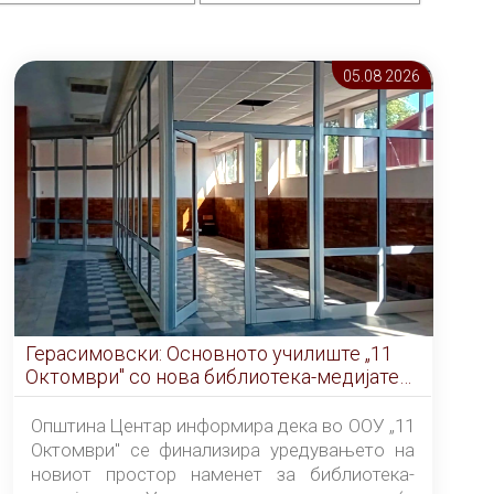
05.08 2026
Герасимовски: Основното училиште „11
Октомври" со нова библиотека-медијатека
од септември
Општина Центар информира дека во ООУ „11
Октомври" се финализира уредувањето на
новиот простор наменет за библиотека-