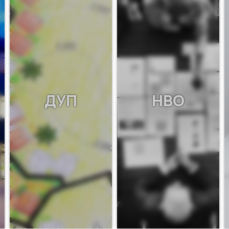
ДУП
НВО