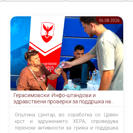
06.08 2026
Герасимовски: Инфо-штандови и
здравствени проверки за поддршка на
граѓаните во услови на топлотен бран
Општина Центар, во соработка со Црвен
крст и здружението ХЕРА, спроведува
теренски активности за грижа и поддршка