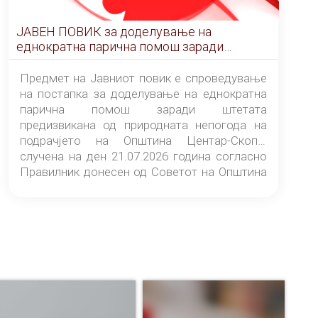
ЈАВЕН ПОВИК за доделување на
еднократна парична помош заради
штетата предизвикана од природната
непогода на подрачјето на Општина
Предмет на Јавниот повик е спроведување
Центар-Скопје случена на ден 21.07.2026
на постапка за доделување на еднократна
година
парична помош заради штетата
предизвикана од природната непогода на
подрачјето на Општина Центар-Скопје
случена на ден 21.07.2026 година согласно
Правилник донесен од Советот на Општина
Центар-Скопје („Службен гласник на
Општина Центар-Скопје“ број 9/26).