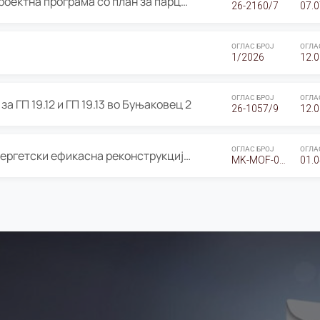
ОГЛАС за Јавно излагање на Проектна програма со план за парцелација за Урбанистички проект со план за парцелација за спојување на ГП 20.12 и ГП 20.37 од Изменување и дополнување на Детален урбанистички план Буњаковец 2, Општина Центар – Скопје
26-2160/7
07.0
ОГЛАС БРОЈ
ОГЛА
1/2026
12.0
ОГЛАС БРОЈ
ОГЛА
а ГП 19.12 и ГП 19.13 во Буњаковец 2
26-1057/9
12.0
ОГЛАС БРОЈ
ОГЛА
Оглас за Барање понуди за “Енергетски ефикасна реконструкција на објектот ООУ „Св. Кирил и Методиј"
MK-MOF-01-W-26-RFQ.
01.0