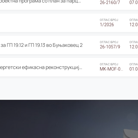
ОГЛАС за Јавно излагање на Проектна програма со план за парцелација за Урбанистички проект со план за парцелација за спојување на ГП 20.12 и ГП 20.37 од Изменување и дополнување на Детален урбанистички план Буњаковец 2, Општина Центар – Скопје
26-2160/7
07.0
ОГЛАС БРОЈ
ОГЛА
1/2026
12.0
ОГЛАС БРОЈ
ОГЛА
а ГП 19.12 и ГП 19.13 во Буњаковец 2
26-1057/9
12.0
ОГЛАС БРОЈ
ОГЛА
Оглас за Барање понуди за “Енергетски ефикасна реконструкција на објектот ООУ „Св. Кирил и Методиј"
MK-MOF-01-W-26-RFQ.
01.0