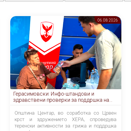
06.08 2026
Герасимовски: Инфо-штандови и
здравствени проверки за поддршка на
граѓаните во услови на топлотен бран
Општина Центар, во соработка со Црвен
крст и здружението ХЕРА, спроведува
теренски активности за грижа и поддршка