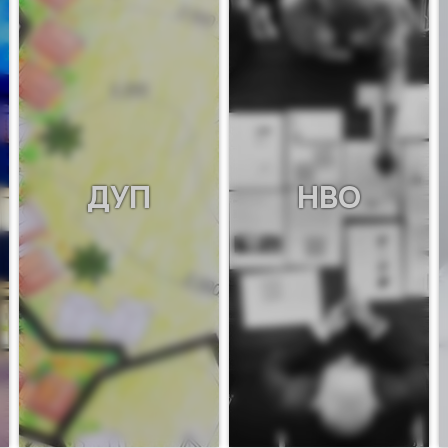
ДУП
НВО