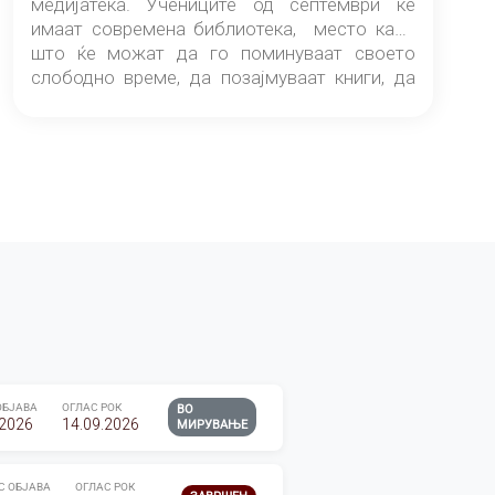
медијатека. Учениците од септември ќе
имаат современа библиотека, место каде
што ќе можат да го поминуваат своето
слободно време, да позајмуваат книги, да
читаат и да разменуваат идеи.
ОБЈАВА
ОГЛАС РОК
ВО
.2026
14.09.2026
МИРУВАЊЕ
С ОБЈАВА
ОГЛАС РОК