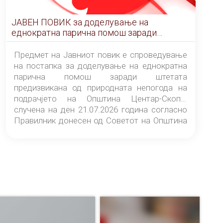
ЈАВЕН ПОВИК за доделување на
еднократна парична помош заради
штетата предизвикана од природната
непогода на подрачјето на Општина
Предмет на Јавниот повик е спроведување
Центар-Скопје случена на ден 21.07.2026
на постапка за доделување на еднократна
година
парична помош заради штетата
предизвикана од природната непогода на
подрачјето на Општина Центар-Скопје
случена на ден 21.07.2026 година согласно
Правилник донесен од Советот на Општина
Центар-Скопје („Службен гласник на
Општина Центар-Скопје“ број 9/26).