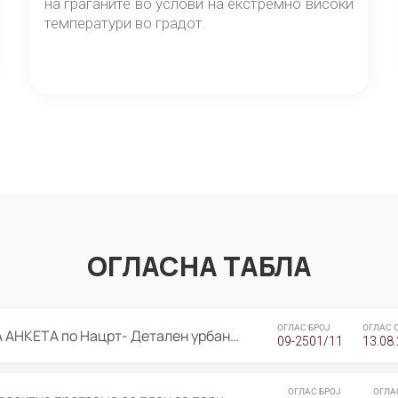
на граѓаните во услови на екстремно високи
температури во градот.
ОГЛАСНА ТАБЛА
ОГЛАС БРОЈ
ОГЛАС 
ЈАВНА ПРЕЗЕНТАЦИЈА И ЈАВНА АНКЕТА по Нацрт- Детален урбанистички план Градска четврт Ј 05- Барутана, Општина Центар- Скопје, плански период 2025-2030
09-2501/11
13.08
ОГЛАС БРОЈ
ОГЛА