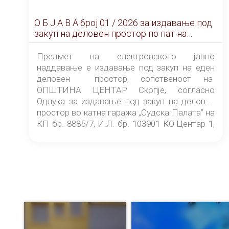
О Б Ј А В А брoj 01 / 2026 за издавање под
закуп на деловен простор по пат на
ЕЛЕКТРОНСКО ЈАВНО НАДДАВАЊЕ
Предмет на електронското јавно
наддавање е издавање под закуп на еден
деловен простор, сопственост на
ОПШТИНА ЦЕНТАР Скопје, согласно
Одлука за издавање под закуп на деловен
простор во катна гаража „Судска Палата” на
КП бр. 8885/7, И.Л. бр. 103901 КО Центар 1,
донесена од страна на Советот на
ОПШТИНА ЦЕНТАР Скопје Скопје
(„Службен гласник на Општина Центар
Скопје” број 9/2026), за времетраење од 3
(три) години од денот на потпишувањето на
Договорот за закуп со најповолниот
понудувач.