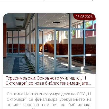
05.08 2026
Герасимовски: Основното училиште „11
Октомври" со нова библиотека-медијатека
од септември
Општина Центар информира дека во ООУ „11
Октомври" се финализира уредувањето на
новиот простор наменет за библиотека-