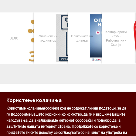
Кошаркарски
Финансиски
Општината на
клуб -
ЗЕЛС
индикатор
дланка
Работнички -
Скопје
<
>
Користење колачиња
Користиме колачиња(cookies) кои не содржат лични податоци, за да
го подобриме Вашето корисничко искуство, да ги извршиме Вашите
нагодувања, да анализираме интернет сообраќај и подобро да ја
Општина Центар
заштитиме нашата интернет страна. Продолжете со користење и
Михаил Цоков бр. 1, Скопје
прифатете ги сите доколку се согласувате со начинот на употреба на