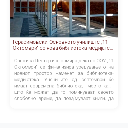
Герасимовски: Основното училиште „11
Октомври" со нова библиотека-медијатека
од септември
Општина Центар информира дека во ООУ „11
Октомври" се финализира уредувањето на
новиот простор наменет за библиотека-
медијатека. Учениците од септември ќе
имаат современа библиотека, место каде
што ќе можат да го поминуваат своето
слободно време, да позајмуваат книги, да
читаат и да разменуваат идеи.