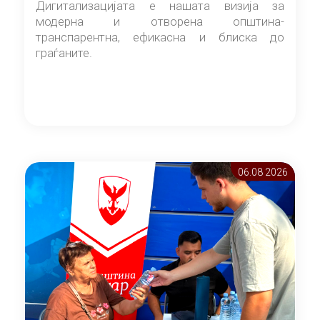
Дигитализацијата е нашата визија за
модерна и отворена општина-
транспарентна, ефикасна и блиска до
граѓаните.
06.08 2026