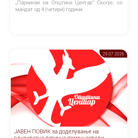
„Паркинзи на Општина Центар“ Скопје, со
мандат од 4 (четири) години.
29.07 2026
ЈАВЕН ПОВИК за доделување на
еднократна парична помош заради