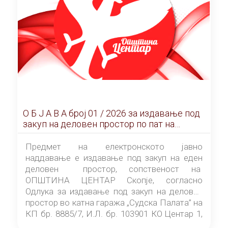
О Б Ј А В А брoj 01 / 2026 за издавање под
закуп на деловен простор по пат на
ЕЛЕКТРОНСКО ЈАВНО НАДДАВАЊЕ
Предмет на електронското јавно
наддавање е издавање под закуп на еден
деловен простор, сопственост на
ОПШТИНА ЦЕНТАР Скопје, согласно
Одлука за издавање под закуп на деловен
простор во катна гаража „Судска Палата” на
КП бр. 8885/7, И.Л. бр. 103901 КО Центар 1,
донесена од страна на Советот на