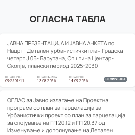
ОГЛАСНА ТАБЛА
ЈАВНА ПРЕЗЕНТАЦИЈА И ЈАВНА АНКЕТА по
Нацрт- Детален урбанистички план Градска
четврт Ј 05- Барутана, Општина Центар-
Скопје, плански период 2025-2030
ОГЛАС БРОЈ
ОГЛАС ОБЈАВА
ОГЛАС РОК
ВО МИРУВАЊЕ
09-2501/11
13.08.2026
14.09.2026
ОГЛАС за Јавно излагање на Проектна
програма со план за парцелација за
Урбанистички проект со план за парцелација
за спојување на ГП 20.12 и ГП 20.37 од
Изменување и дополнување на Детален