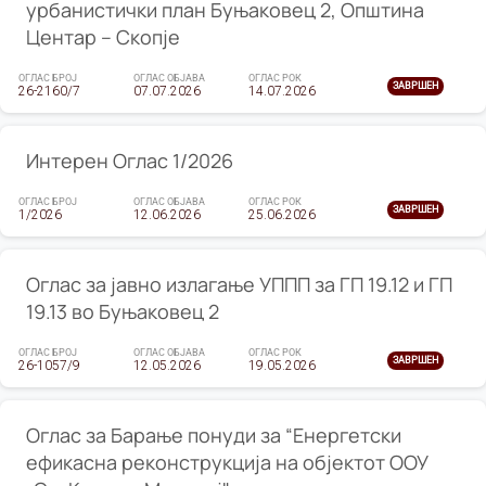
урбанистички план Буњаковец 2, Општина
Центар – Скопје
ОГЛАС БРОЈ
ОГЛАС ОБЈАВА
ОГЛАС РОК
ЗАВРШЕН
26-2160/7
07.07.2026
14.07.2026
Интерен Оглас 1/2026
ОГЛАС БРОЈ
ОГЛАС ОБЈАВА
ОГЛАС РОК
ЗАВРШЕН
1/2026
12.06.2026
25.06.2026
Оглас за јавно излагање УППП за ГП 19.12 и ГП
19.13 во Буњаковец 2
ОГЛАС БРОЈ
ОГЛАС ОБЈАВА
ОГЛАС РОК
ЗАВРШЕН
26-1057/9
12.05.2026
19.05.2026
Оглас за Барање понуди за “Енергетски
ефикасна реконструкција на објектот ООУ