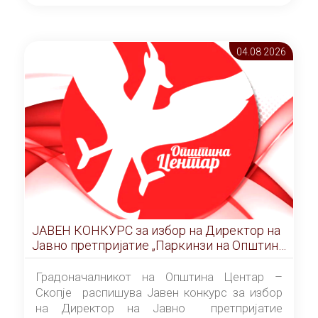
ОПШТИНА ЦЕНТАР Скопје Скопје
(„Службен гласник на Општина Центар
Скопје” број 9/2026), за времетраење од 3
04.08 2026
(три) години од денот на потпишувањето на
Договорот за закуп со најповолниот
понудувач.
ЈАВЕН КОНКУРС за избор на Директор на
Јавно претпријатие „Паркинзи на Општина
Центар“ – Скопје
Градоначалникот на Општина Центар –
Скопје распишува Јавен конкурс за избор
на Директор на Јавно претпријатие