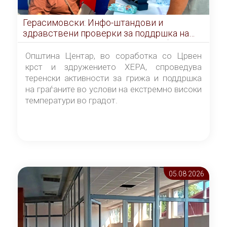
Герасимовски: Инфо-штандови и
здравствени проверки за поддршка на
граѓаните во услови на топлотен бран
Општина Центар, во соработка со Црвен
крст и здружението ХЕРА, спроведува
теренски активности за грижа и поддршка
на граѓаните во услови на екстремно високи
температури во градот.
05.08 2026