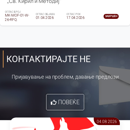
„Св. Кирил и Методиј"
ОГЛАС БРОЈ
ОГЛАС ОБЈАВА
ОГЛАС РОК
MK-MOF-01-W-
ЗАВРШЕН
01.04.2026
17.04.2026
26-RFQ.
КОНТАКТИРАЈТЕ НЕ
Пријавување на проблем, давање предлози
ПОВЕЌЕ
04.08 2026