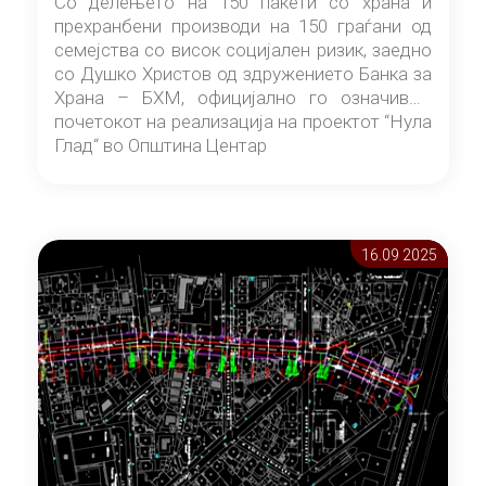
Со делењето на 150 пакети со храна и
прехранбени производи на 150 граѓани од
семејства со висок социјален ризик, заедно
со Душко Христов од здружението Банка за
Храна – БХМ, официјално го означивме
почетокот на реализација на проектот “Нула
Глад“ во Општина Центар
16.09 2025