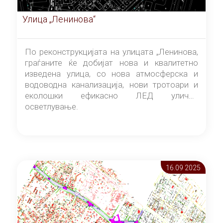
Улица „Ленинова“
По реконструкцијата на улицата „Ленинова,
граѓаните ќе добијат нова и квалитетно
изведена улица, со нова атмосферска и
водоводна канализација, нови тротоари и
еколошки ефикасно ЛЕД улично
осветлување.
16.09 2025