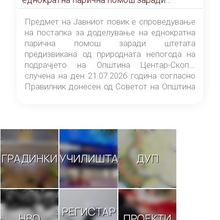
штетата предизвикана од природната
непогода на подрачјето на Општина
Предмет на Јавниот повик е спроведување
Центар-Скопје случена на ден 21.07.2026
на постапка за доделување на еднократна
година
парична помош заради штетата
предизвикана од природната непогода на
подрачјето на Општина Центар-Скопје
случена на ден 21.07.2026 година согласно
Правилник донесен од Советот на Општина
Центар-Скопје („Службен гласник на
Општина Центар-Скопје“ број 9/26).
ГРАДИНКИ
УЧИЛИШТА
ДУП
РЕГИСТАР
НВО
ПРОЕКТИ